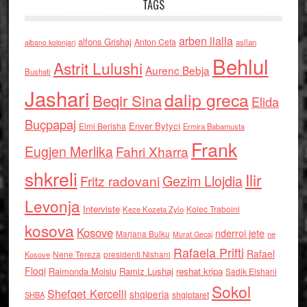
TAGS
arben llalla
alfons Grishaj
Anton Cefa
asllan
albano kolonjari
Behlul
Astrit Lulushi
Aurenc Bebja
Bushati
Jashari
dalip greca
Beqir Sina
Elida
Buçpapaj
Enver Bytyci
Elmi Berisha
Ermira Babamusta
Frank
Eugjen Merlika
Fahri Xharra
shkreli
Ilir
Gezim Llojdia
Fritz radovani
Levonja
Interviste
Kolec Traboini
Keze Kozeta Zylo
kosova
Kosove
nderroi jete
Marjana Bulku
ne
Murat Gecaj
Rafaela Prifti
Rafael
Nene Tereza
Kosove
presidenti Nishani
Floqi
Raimonda Moisiu
Ramiz Lushaj
reshat kripa
Sadik Elshani
Sokol
Shefqet Kercelli
shqiperia
shqiptaret
SHBA