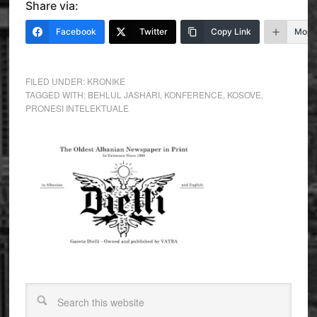
Share via:
Facebook
Twitter
Copy Link
More
FILED UNDER:
KRONIKE
TAGGED WITH:
BEHLUL JASHARI
,
KONFERENCE
,
KOSOVE
,
PRONESI INTELEKTUALE