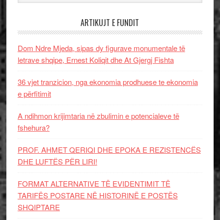
ARTIKUJT E FUNDIT
Dom Ndre Mjeda, sipas dy figurave monumentale të
letrave shqipe, Ernest Koliqit dhe At Gjergj Fishta
36 vjet tranzicion, nga ekonomia prodhuese te ekonomia
e përfitimit
A ndihmon krijimtaria në zbulimin e potencialeve të
fshehura?
PROF. AHMET QERIQI DHE EPOKA E REZISTENCЁS
DHE LUFTЁS PЁR LIRI!
FORMAT ALTERNATIVE TË EVIDENTIMIT TË
TARIFËS POSTARE NË HISTORINË E POSTËS
SHQIPTARE