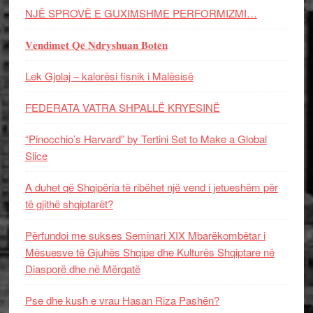
NJË SPROVË E GUXIMSHME PERFORMIZMI…
𝐕𝐞𝐧𝐝𝐢𝐦𝐞𝐭 𝐐𝐞̈ 𝐍𝐝𝐫𝐲𝐬𝐡𝐮𝐚𝐧 𝐁𝐨𝐭𝐞̈𝐧
Lek Gjolaj – kalorësi fisnik i Malësisë
FEDERATA VATRA SHPALLË KRYESINË
“Pinocchio’s Harvard” by Tertini Set to Make a Global
Slice
A duhet që Shqipëria të ribëhet një vend i jetueshëm për
të gjithë shqiptarët?
Përfundoi me sukses Seminari XIX Mbarëkombëtar i
Mësuesve të Gjuhës Shqipe dhe Kulturës Shqiptare në
Diasporë dhe në Mërgatë
Pse dhe kush e vrau Hasan Riza Pashën?