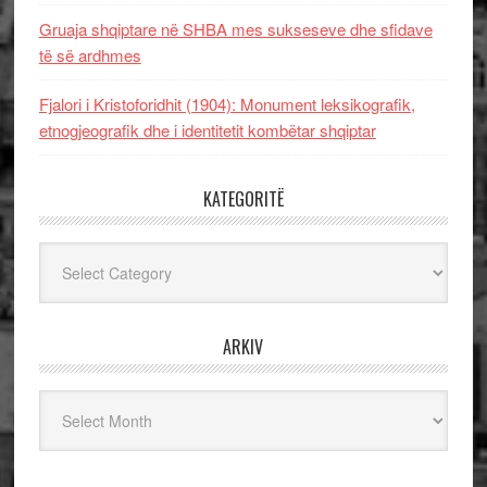
Gruaja shqiptare në SHBA mes sukseseve dhe sfidave
të së ardhmes
Fjalori i Kristoforidhit (1904): Monument leksikografik,
etnogjeografik dhe i identitetit kombëtar shqiptar
KATEGORITË
Kategoritë
ARKIV
Arkiv