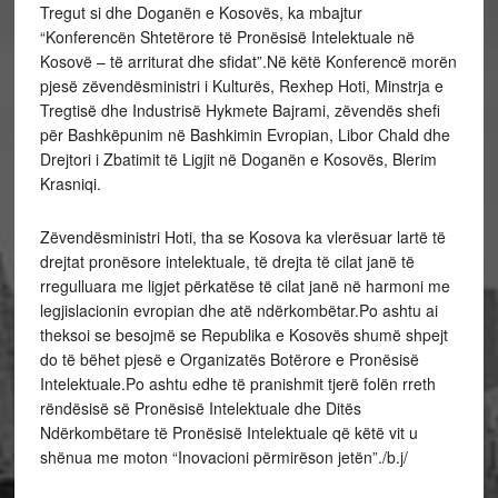
Tregut si dhe Doganën e Kosovës, ka mbajtur
“Konferencën Shtetërore të Pronësisë Intelektuale në
Kosovë – të arriturat dhe sfidat”.Në këtë Konferencë morën
pjesë zëvendësministri i Kulturës, Rexhep Hoti, Minstrja e
Tregtisë dhe Industrisë Hykmete Bajrami, zëvendës shefi
për Bashkëpunim në Bashkimin Evropian, Libor Chald dhe
Drejtori i Zbatimit të Ligjit në Doganën e Kosovës, Blerim
Krasniqi.
Zëvendësministri Hoti, tha se Kosova ka vlerësuar lartë të
drejtat pronësore intelektuale, të drejta të cilat janë të
rregulluara me ligjet përkatëse të cilat janë në harmoni me
legjislacionin evropian dhe atë ndërkombëtar.Po ashtu ai
theksoi se besojmë se Republika e Kosovës shumë shpejt
do të bëhet pjesë e Organizatës Botërore e Pronësisë
Intelektuale.Po ashtu edhe të pranishmit tjerë folën rreth
rëndësisë së Pronësisë Intelektuale dhe Ditës
Ndërkombëtare të Pronësisë Intelektuale që këtë vit u
shënua me moton “Inovacioni përmirëson jetën”./b.j/