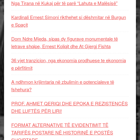
Nga Tirana në Kukaj për të parë “Lahuta e Malësisë”
Kardinali Ernest Simoni rikthehet si dëshmitar në Burgun
e Spaçit
Dom Ndre Mjeda, sipas dy figurave monumentale të
letrave shqipe, Ernest Koliqit dhe At Gjergj Fishta
36 vjet tranzicion, nga ekonomia prodhuese te ekonomia
e përfitimit
A ndihmon krijimtaria në zbulimin e potencialeve të
fshehura?
PROF. AHMET QERIQI DHE EPOKA E REZISTENCЁS
DHE LUFTЁS PЁR LIRI!
FORMAT ALTERNATIVE TË EVIDENTIMIT TË
TARIFËS POSTARE NË HISTORINË E POSTËS
SHQIPTARE