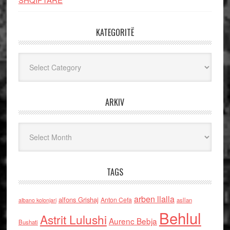
KATEGORITË
Kategoritë
ARKIV
Arkiv
TAGS
arben llalla
alfons Grishaj
Anton Cefa
asllan
albano kolonjari
Behlul
Astrit Lulushi
Aurenc Bebja
Bushati