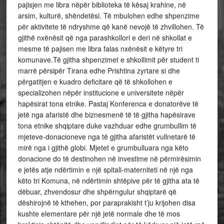
pajisjen me libra nëpër biblioteka të kësaj krahine, në
arsim, kulturë, shëndetësi. Të mbulohen edhe shpenzime
për aktivitete të ndryshme që kanë nevojë të zhvillohen. Të
gjithë nxënësit që nga parashkollori e deri në shkollat e
mesme të pajisen me libra falas nxënësit e këtyre tri
komunave.Të gjitha shpenzimet e shkollimit për student ti
marrë përsipër Tirana edhe Prishtina zyrtare si dhe
përgatitjen e kuadro deficitare që të shkollohen e
specializohen nëpër institucione e universitete nëpër
hapësirat tona etnike. Pastaj Konferenca e donatorëve të
jetë nga afaristë dhe biznesmenë të të gjitha hapësirave
tona etnike shqiptare duke vazhduar edhe grumbullim të
mjeteve-donacioneve nga të gjitha afaristët vullnetarë të
mirë nga i gjithë globi. Mjetet e grumbulluara nga këto
donacione do të destinohen në investime në përmirësimin
e jetës atje ndërtimin e një spitali-materniteti në një nga
këto tri Komuna, në ndërtimin shtëpive për të gjitha ata të
dëbuar, zhvendosur dhe shpërngulur shqiptarë që
dëshirojnë të kthehen, por paraprakisht t’ju krijohen disa
kushte elementare për një jetë normale dhe të mos