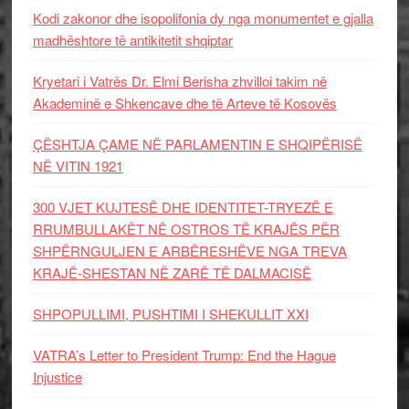
Kodi zakonor dhe isopolifonia dy nga monumentet e gjalla
madhështore të antikitetit shqiptar
Kryetari i Vatrës Dr. Elmi Berisha zhvilloi takim në
Akademinë e Shkencave dhe të Arteve të Kosovës
ÇËSHTJA ÇAME NË PARLAMENTIN E SHQIPËRISË
NË VITIN 1921
300 VJET KUJTESË DHE IDENTITET-TRYEZË E
RRUMBULLAKËT NË OSTROS TË KRAJËS PËR
SHPËRNGULJEN E ARBËRESHËVE NGA TREVA
KRAJË-SHESTAN NË ZARË TË DALMACISË
SHPOPULLIMI, PUSHTIMI I SHEKULLIT XXI
VATRA’s Letter to President Trump: End the Hague
Injustice