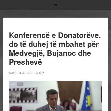
Konferencë e Donatorëve,
do të duhej të mbahet për
Medvegjë, Bujanoc dhe
Preshevë
AUGUST 30, 2021
BY
S P