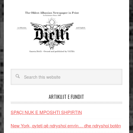
ARTIKUJT E FUNDIT
SPAÇI NUK E MPOSHTI SHPIRTIN
New York, qyteti që ndryshoi emrin… dhe ndryshoi botën