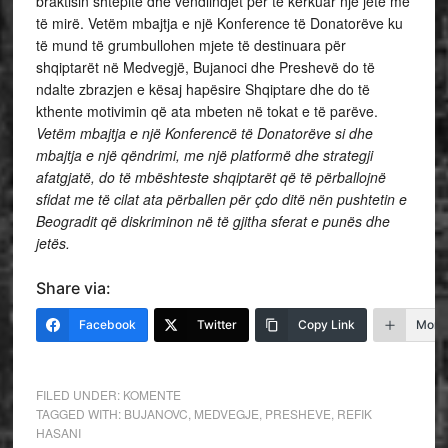
braktisin shtëpitë dhe vendlindjet për të kërkuar një jetë më
të mirë. Vetëm mbajtja e një Konference të Donatorëve ku
të mund të grumbullohen mjete të destinuara për
shqiptarët në Medvegjë, Bujanoci dhe Preshevë do të
ndalte zbrazjen e kësaj hapësire Shqiptare dhe do të
kthente motivimin që ata mbeten në tokat e të parëve.
Vetëm mbajtja e një Konferencë të Donatorëve si dhe
mbajtja e një qëndrimi, me një platformë dhe strategji
afatgjatë, do të mbështeste shqiptarët që të përballojnë
sfidat me të cilat ata përballen për çdo ditë nën pushtetin e
Beogradit që diskriminon në të gjitha sferat e punës dhe
jetës.
Share via:
Facebook
Twitter
Copy Link
More
FILED UNDER:
KOMENTE
TAGGED WITH:
BUJANOVC
,
MEDVEGJE
,
PRESHEVE
,
REFIK
HASANI