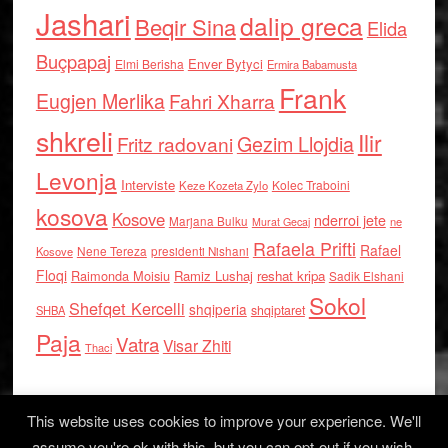
Jashari
dalip greca
Beqir Sina
Elida
Buçpapaj
Enver Bytyci
Elmi Berisha
Ermira Babamusta
Frank
Eugjen Merlika
Fahri Xharra
shkreli
Ilir
Gezim Llojdia
Fritz radovani
Levonja
Interviste
Kolec Traboini
Keze Kozeta Zylo
kosova
Kosove
nderroi jete
Marjana Bulku
ne
Murat Gecaj
Rafaela Prifti
Rafael
Nene Tereza
Kosove
presidenti Nishani
Floqi
Raimonda Moisiu
Ramiz Lushaj
reshat kripa
Sadik Elshani
Sokol
Shefqet Kercelli
shqiperia
shqiptaret
SHBA
Paja
Vatra
Visar Zhiti
Thaci
This website uses cookies to improve your experience. We'll
assume you're ok with this, but you can opt-out if you wish.