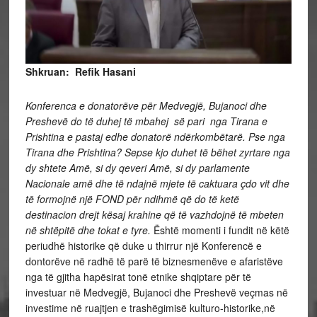
Shkruan: Refik Hasani
Konferenca e donatorëve për Medvegjë, Bujanoci dhe
Preshevë do të duhej të mbahej së pari nga Tirana e
Prishtina e pastaj edhe donatorë ndërkombëtarë. Pse nga
Tirana dhe Prishtina? Sepse kjo duhet të bëhet zyrtare nga
dy shtete Amë, si dy qeveri Amë, si dy parlamente
Nacionale amë dhe të ndajnë mjete të caktuara çdo vit dhe
të formojnë një FOND për ndihmë që do të ketë
destinacion drejt kësaj krahine që të vazhdojnë të mbeten
në shtëpitë dhe tokat e tyre.
Është momenti i fundit në këtë
periudhë historike që duke u thirrur një Konferencë e
dontorëve në radhë të parë të biznesmenëve e afaristëve
nga të gjitha hapësirat tonë etnike shqiptare për të
investuar në Medvegjë, Bujanoci dhe Preshevë veçmas në
investime në ruajtjen e trashëgimisë kulturo-historike,në