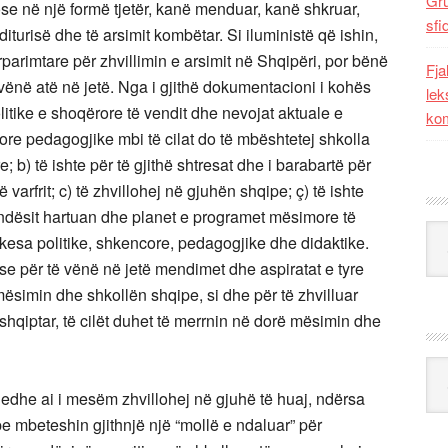
Gr
ose në një formë tjetër, kanë menduar, kanë shkruar,
sfi
turisë dhe të arsimit kombëtar. Si iluministë që ishin,
parimtare për zhvillimin e arsimit në Shqipëri, por bënë
Fja
a vënë atë në jetë. Nga i gjithë dokumentacioni i kohës
lek
olitike e shoqërore të vendit dhe nevojat aktuale e
kom
ore pedagogjike mbi të cilat do të mbështetej shkolla
; b) të ishte për të gjithë shtresat dhe i barabartë për
 varfrit; c) të zhvillohej në gjuhën shqipe; ç) të ishte
lindësit hartuan dhe planet e programet mësimore të
Kat
rkesa politike, shkencore, pedagogjike dhe didaktike.
 se për të vënë në jetë mendimet dhe aspiratat e tyre
ësimin dhe shkollën shqipe, si dhe për të zhvilluar
shqiptar, të cilët duhet të merrnin në dorë mësimin dhe
Ark
tu edhe ai i mesëm zhvillohej në gjuhë të huaj, ndërsa
 mbeteshin gjithnjë një “mollë e ndaluar” për