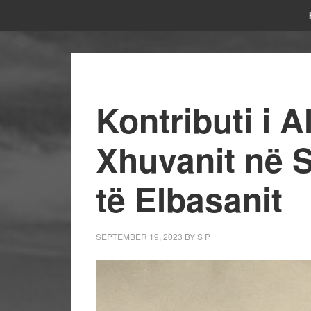
Kontributi i 
Xhuvanit në 
të Elbasanit
SEPTEMBER 19, 2023
BY
S P