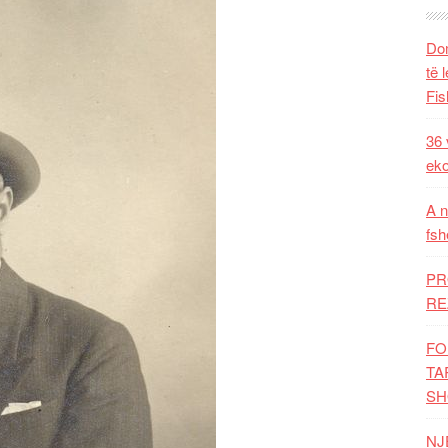
Dom
të 
Fis
36 
eko
A n
fsh
PR
RE
FO
TA
SH
NJ