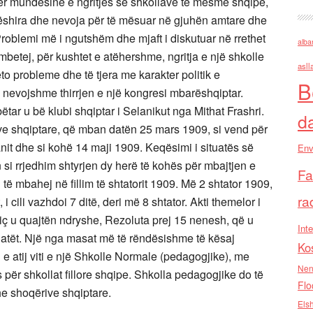
për mundësinë e ngritjes së shkollave të mesme shqipe,
ëshira dhe nevoja për të mësuar në gjuhën amtare dhe
. Problemi më i ngutshëm dhe mjaft i diskutuar në rrethet
alba
mbetej, për kushtet e atëhershme, ngritja e një shkolle
asll
o probleme dhe të tjera me karakter politik e
B
 nevojshme thirrjen e një kongresi mbarëshqiptar.
mbëtar u bë klubi shqiptar i Selanikut nga Mithat Frashri.
d
rive shqiptare, që mban datën 25 mars 1909, si vend për
anit dhe si kohë 14 maji 1909. Keqësimi i situatës së
Env
si rrjedhim shtyrjen dy herë të kohës për mbajtjen e
Fa
ë mbahej në fillim të shtatorit 1909. Më 2 shtator 1909,
ra
i cili vazhdoi 7 ditë, deri më 8 shtator. Akti themelor i
siç u quajtën ndryshe, Rezoluta prej 15 nenesh, që u
Inte
gatët. Një nga masat më të rëndësishme të kësaj
Ko
e atij viti e një Shkolle Normale (pedagogjike), me
Nen
 për shkollat fillore shqipe. Shkolla pedagogjike do të
Flo
he shoqërive shqiptare.
Els