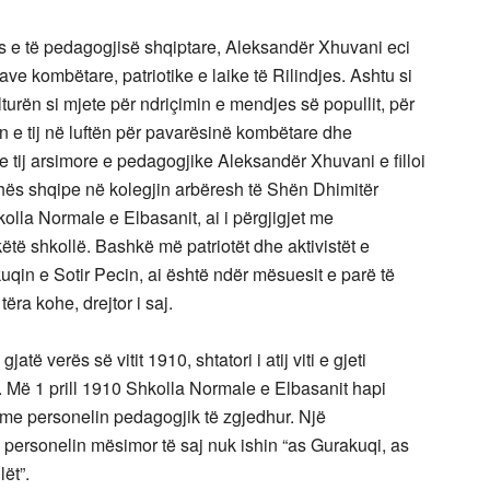
lës e të pedagogjisë shqiptare, Aleksandër Xhuvani eci
e kombëtare, patriotike e laike të Rilindjes. Ashtu si
kulturën si mjete për ndriçimin e mendjes së popullit, për
n e tij në luftën për pavarësinë kombëtare dhe
e tij arsimore e pedagogjike Aleksandër Xhuvani e filloi
uhës shqipe në kolegjin arbëresh të Shën Dhimitër
kolla Normale e Elbasanit, ai i përgjigjet me
të shkollë. Bashkë më patriotët dhe aktivistët e
uqin e Sotir Pecin, ai është ndër mësuesit e parë të
ëra kohe, drejtor i saj.
atë verës së vitit 1910, shtatori i atij viti e gjeti
 Më 1 prill 1910 Shkolla Normale e Elbasanit hapi
e me personelin pedagogjik të zgjedhur. Një
ersonelin mësimor të saj nuk ishin “as Gurakuqi, as
ët”.