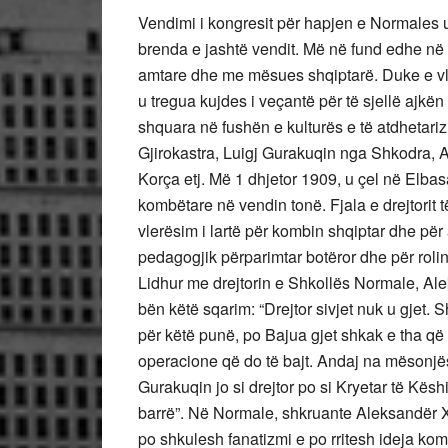
Vendimi i kongresit për hapjen e Normales u
brenda e jashtë vendit. Më në fund edhe në
amtare dhe me mësues shqiptarë. Duke e vl
u tregua kujdes i veçantë për të sjellë ajkën
shquara në fushën e kulturës e të atdhetariz
Gjirokastra, Luigj Gurakuqin nga Shkodra, 
Korça etj. Më 1 dhjetor 1909, u çel në Elb
kombëtare në vendin tonë. Fjala e drejtorit t
vlerësim i lartë për kombin shqiptar dhe pë
pedagogjik përparimtar botëror dhe për rolin
Lidhur me drejtorin e Shkollës Normale, Ale
bën këtë sqarim: “Drejtor sivjet nuk u gjet. 
për këtë punë, po Bajua gjet shkak e tha që 
operacione që do të bajt. Andaj na mësonjës
Gurakuqin jo si drejtor po si Kryetar të Kësh
barrë”. Në Normale, shkruante Aleksandër X
po shkulesh fanatizmi e po rritesh ideja kom