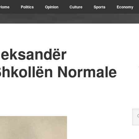
Home
Politics
Opinion
Culture
Sports
Economy
Aleksandër
Shkollën Normale