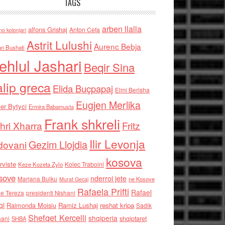
TAGS
arben llalla
alfons Grishaj
Anton Cefa
no kolonjari
Astrit Lulushi
Aurenc Bebja
an Bushati
ehlul Jashari
Beqir Sina
alip greca
Elida Buçpapaj
Elmi Berisha
Eugjen Merlika
er Bytyci
Ermira Babamusta
Frank shkreli
hri Xharra
Fritz
Ilir Levonja
Gezim Llojdia
dovani
kosova
rviste
Kolec Traboini
Keze Kozeta Zylo
sove
nderroi jete
Marjana Bulku
ne Kosove
Murat Gecaj
Rafaela Prifti
Rafael
e Tereza
presidenti Nishani
qi
Raimonda Moisiu
Ramiz Lushaj
reshat kripa
Sadik
Shefqet Kercelli
shqiperia
hani
shqiptaret
SHBA