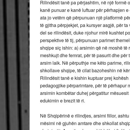
Rilindësit tanë pa përjashtim, në një formë 
kanë punuar e kanë luftuar për përhapjen e di
ata jo vetëm që përpunuan një platformë për
të gjitha përpjekjet, pa kursyer asgjë, për t
del se rilindësit, duke njohur mirë kushtet p
perspektive të tij, përpunuan parimet themel
shqipe siç ishin: a) arsimin që në moshë të re
meshkujt dhe femrat, për të pasurit dhe për të
arsim laik. Në përputhje me këto parime, ri
shkollave shqipe, të cilat bazoheshin në kë
Rilindësit tanë e kishin kuptuar prej kohësh
pedagogjike përparimtare, për të përhapur m
arsimin kombëtar duhej përgatitur mësuesit 
edukimin e brezit të ri.
Në Shqipërinë e rilindjes, arsimi fillor, ash
mësimi në gjuhën amtare dhe shkollat shqipe