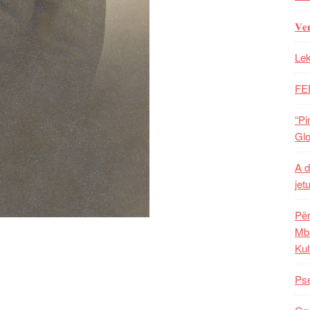
𝐕𝐞
Lek
FE
“Pi
Glo
A d
jet
Për
Mba
Kul
Pse