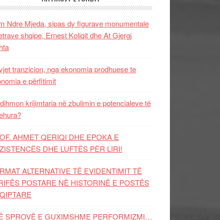
 Ndre Mjeda, sipas dy figurave monumentale
letrave shqipe, Ernest Koliqit dhe At Gjergj
hta
vjet tranzicion, nga ekonomia prodhuese te
nomia e përfitimit
dihmon krijimtaria në zbulimin e potencialeve të
ehura?
OF. AHMET QERIQI DHE EPOKA E
ZISTENCЁS DHE LUFTЁS PЁR LIRI!
RMAT ALTERNATIVE TË EVIDENTIMIT TË
RIFËS POSTARE NË HISTORINË E POSTËS
QIPTARE
Ë SPROVË E GUXIMSHME PERFORMIZMI…