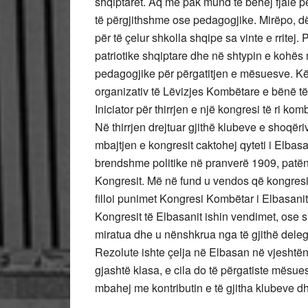
shqiptarët. Aq më pak mund të bëhej fjalë 
të përgjithshme ose pedagogjike. Mirëpo, d
për të çelur shkolla shqipe sa vinte e rritej
patriotike shqiptare dhe në shtypin e kohës 
pedagogjike për përgatitjen e mësuesve. Kët
organizativ të Lëvizjes Kombëtare e bënë të
Iniciator për thirrjen e një kongresi të ri ko
Në thirrjen drejtuar gjithë klubeve e shoqë
mbajtjen e kongresit caktohej qyteti i Elbas
brendshme politike në pranverë 1909, patën 
Kongresit. Më në fund u vendos që kongresi t
filloi punimet Kongresi Kombëtar i Elbasanit, 
Kongresit të Elbasanit ishin vendimet, ose 
miratua dhe u nënshkrua nga të gjithë dele
Rezolute ishte çelja në Elbasan në vjeshtën 
gjashtë klasa, e cila do të përgatiste mësues
mbahej me kontributin e të gjitha klubeve d