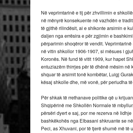
Në veprimtarinë e tij për zhvillimin e shkol
në mënyrë konsekuente në vazhdën e traditav
të gjithë rilindësit, ai e shikonte arsimin e 
daljen nga errësira e për zgjimin e bashkimi
përparimin shoqëror të vendit. Veprimtarinë 
në vitin shkollor 1906-1907, si mësues i gj
Koronës. Në fund të vitit 1909, kur hapet Sh
entuziazëm thirrjes për të dhënë mësim në kë
shquar të arsimit tonë kombëtar, Luigj Gurak
kësaj shkolle dhe, më vonë, për periudha të t
Për shkak të rrethanave politike që u krijuan gj
Shqipërinë me Shkollën Normale të mbyllur.
përsëri dyert e saj, por me rezerva në lidhj
bashkëkohës nga Elbasani shkruante se në p
Peci, as Xhuvani, por të tjerë shumë më të ul