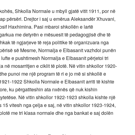
ohës, Shkolla Normale u mbyll gjatë vitit 1911, por në
hap përsëri. Drejtor i saj u emërua Aleksandër Xhuvani,
sif Haxhimina. Pasi mbaroi shkollën e lartë
garkua me detyrën e mësuesit të pedagogjisë dhe të
kak të ngjarjeve të reja politike të organizuara nga
qipërisë së Mesme, Normalja e Elbasanit vazhdoi punën
a lufte e pushtimesh Normalja e Elbasanit përjetoi tri
a në mosarritjen e ciklit të plotë. Në vitin shkollor 1920-
e punoi me një program të ri e jo më si shkollë e
1921-1922 Shkolla Normale e Elbasanit arriti të kishte
ore, ku përgatiteshin ata nxënës që nuk kishin
ytetëse. Në vitin shkollor 1922-1923 shkolla kishte një
15 vitesh nga çelja e saj, në vitin shkollor 1923-1924,
plotë me tri klasa normale dhe nga bankat e saj dolën