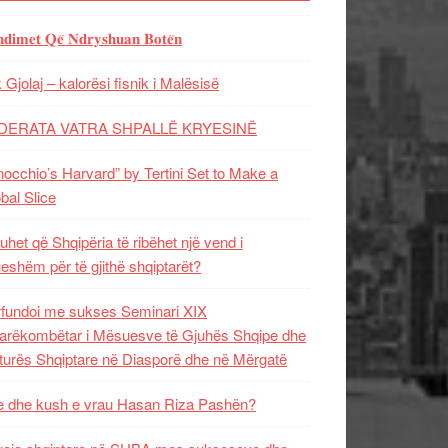
𝐝𝐢𝐦𝐞𝐭 𝐐𝐞̈ 𝐍𝐝𝐫𝐲𝐬𝐡𝐮𝐚𝐧 𝐁𝐨𝐭𝐞̈𝐧
 Gjolaj – kalorësi fisnik i Malësisë
DERATA VATRA SHPALLË KRYESINË
nocchio’s Harvard” by Tertini Set to Make a
bal Slice
uhet që Shqipëria të ribëhet një vend i
ueshëm për të gjithë shqiptarët?
fundoi me sukses Seminari XIX
rëkombëtar i Mësuesve të Gjuhës Shqipe dhe
turës Shqiptare në Diasporë dhe në Mërgatë
 dhe kush e vrau Hasan Riza Pashën?