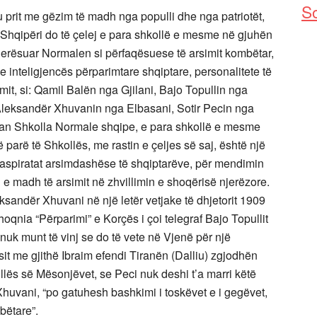
So
 prit me gëzim të madh nga populli dhe nga patriotët,
 Shqipëri do të çelej e para shkollë e mesme në gjuhën
erësuar Normalen si përfaqësuese të arsimit kombëtar,
 e inteligjencës përparimtare shqiptare, personalitete të
mit, si: Qamil Balën nga Gjilani, Bajo Topullin nga
Aleksandër Xhuvanin nga Elbasani, Sotir Pecin nga
asan Shkolla Normale shqipe, e para shkollë e mesme
ë parë të Shkollës, me rastin e çeljes së saj, është një
r aspiratat arsimdashëse të shqiptarëve, për mendimin
 e madh të arsimit në zhvillimin e shoqërisë njerëzore.
ksandër Xhuvani në një letër vetjake të dhjetorit 1909
Shoqnia “Përparimi” e Korçës i çoi telegraf Bajo Topullit
nuk munt të vinj se do të vete në Vjenë për një
it me gjithë Ibraim efendi Tiranën (Dalliu) zgjodhën
illës së Mësonjëvet, se Peci nuk deshi t’a marri këtë
huvani, “po gatuhesh bashkimi i toskëvet e i gegëvet,
bëtare”.