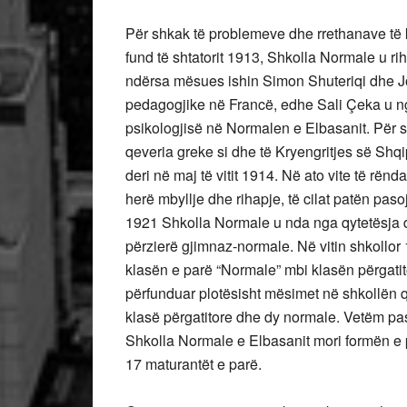
Për shkak të problemeve dhe rrethanave të k
fund të shtatorit 1913, Shkolla Normale u ri
ndërsa mësues ishin Simon Shuteriqi dhe Jo
pedagogjike në Francë, edhe Sali Çeka u n
psikologjisë në Normalen e Elbasanit. Për sh
qeveria greke si dhe të Kryengritjes së Sh
deri në maj të vitit 1914. Në ato vite të rënd
herë mbyllje dhe rihapje, të cilat patën pasoj
1921 Shkolla Normale u nda nga qytetësja dh
përzierë gjimnaz-normale. Në vitin shkollor 
klasën e parë “Normale” mbi klasën përgatit
përfunduar plotësisht mësimet në shkollën q
klasë përgatitore dhe dy normale. Vetëm pas 
Shkolla Normale e Elbasanit mori formën e 
17 maturantët e parë.