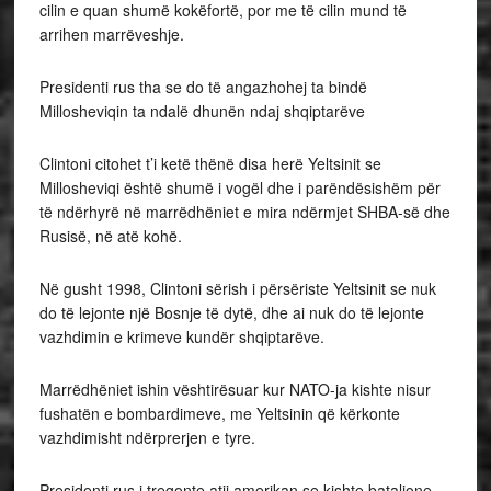
cilin e quan shumë kokëfortë, por me të cilin mund të
arrihen marrëveshje.
Presidenti rus tha se do të angazhohej ta bindë
Millosheviqin ta ndalë dhunën ndaj shqiptarëve
Clintoni citohet t’i ketë thënë disa herë Yeltsinit se
Millosheviqi është shumë i vogël dhe i parëndësishëm për
të ndërhyrë në marrëdhëniet e mira ndërmjet SHBA-së dhe
Rusisë, në atë kohë.
Në gusht 1998, Clintoni sërish i përsëriste Yeltsinit se nuk
do të lejonte një Bosnje të dytë, dhe ai nuk do të lejonte
vazhdimin e krimeve kundër shqiptarëve.
Marrëdhëniet ishin vështirësuar kur NATO-ja kishte nisur
fushatën e bombardimeve, me Yeltsinin që kërkonte
vazhdimisht ndërprerjen e tyre.
Presidenti rus i tregonte atij amerikan se kishte batalione