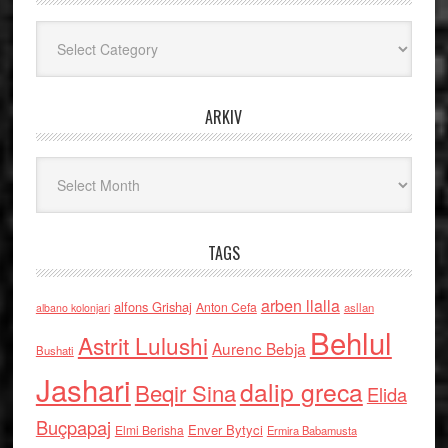
Kategoritë
ARKIV
Arkiv
TAGS
arben llalla
alfons Grishaj
Anton Cefa
asllan
albano kolonjari
Behlul
Astrit Lulushi
Aurenc Bebja
Bushati
Jashari
dalip greca
Beqir Sina
Elida
Buçpapaj
Enver Bytyci
Elmi Berisha
Ermira Babamusta