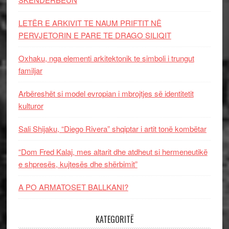
LETËR E ARKIVIT TE NAUM PRIFTIT NË
PERVJETORIN E PARE TE DRAGO SILIQIT
Oxhaku, nga elementi arkitektonik te simboli i trungut
familjar
Arbëreshët si model evropian i mbrojtjes së identitetit
kulturor
Sali Shijaku, “Diego Rivera” shqiptar i artit tonë kombëtar
“Dom Fred Kalaj, mes altarit dhe atdheut si hermeneutikë
e shpresës, kujtesës dhe shërbimit”
A PO ARMATOSET BALLKANI?
KATEGORITË