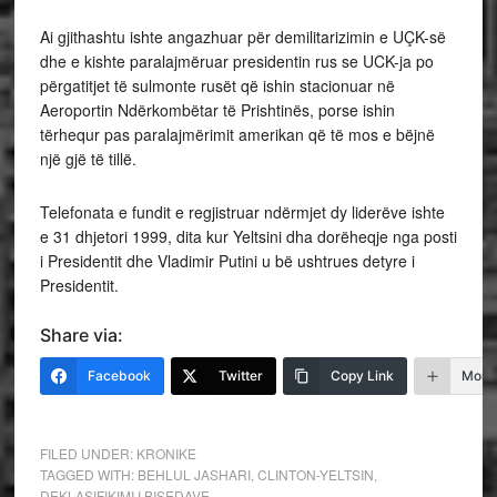
Ai gjithashtu ishte angazhuar për demilitarizimin e UÇK-së
dhe e kishte paralajmëruar presidentin rus se UCK-ja po
përgatitjet të sulmonte rusët që ishin stacionuar në
Aeroportin Ndërkombëtar të Prishtinës, porse ishin
tërhequr pas paralajmërimit amerikan që të mos e bëjnë
një gjë të tillë.
Telefonata e fundit e regjistruar ndërmjet dy liderëve ishte
e 31 dhjetori 1999, dita kur Yeltsini dha dorëheqje nga posti
i Presidentit dhe Vladimir Putini u bë ushtrues detyre i
Presidentit.
Share via:
Facebook
Twitter
Copy Link
More
FILED UNDER:
KRONIKE
TAGGED WITH:
BEHLUL JASHARI
,
CLINTON-YELTSIN
,
DEKLASIFIKIMI I BISEDAVE