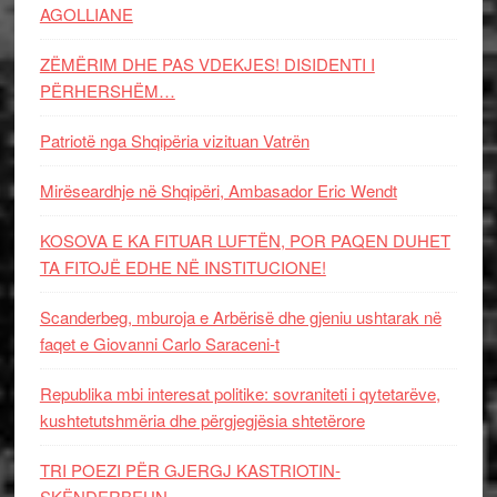
AGOLLIANE
ZËMËRIM DHE PAS VDEKJES! DISIDENTI I
PËRHERSHËM…
Patriotë nga Shqipëria vizituan Vatrën
Mirëseardhje në Shqipëri, Ambasador Eric Wendt
KOSOVA E KA FITUAR LUFTËN, POR PAQEN DUHET
TA FITOJË EDHE NË INSTITUCIONE!
Scanderbeg, mburoja e Arbërisë dhe gjeniu ushtarak në
faqet e Giovanni Carlo Saraceni-t
Republika mbi interesat politike: sovraniteti i qytetarëve,
kushtetutshmëria dhe përgjegjësia shtetërore
TRI POEZI PËR GJERGJ KASTRIOTIN-
SKËNDERBEUN