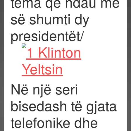
tema që ndau më
së shumti dy
presidentët/
Në një seri
bisedash të gjata
telefonike dhe