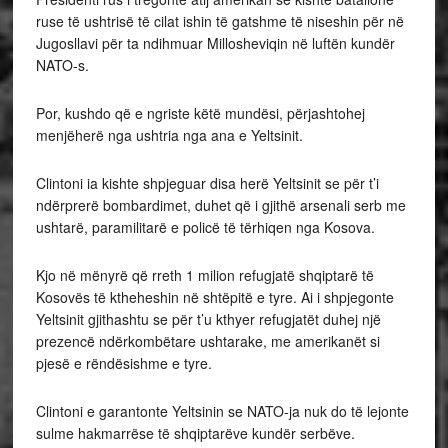
ruse të ushtrisë të cilat ishin të gatshme të niseshin për në
Jugosllavi për ta ndihmuar Millosheviqin në luftën kundër
NATO-s.
Por, kushdo që e ngriste këtë mundësi, përjashtohej
menjëherë nga ushtria nga ana e Yeltsinit.
Clintoni ia kishte shpjeguar disa herë Yeltsinit se për t’i
ndërprerë bombardimet, duhet që i gjithë arsenali serb me
ushtarë, paramilitarë e policë të tërhiqen nga Kosova.
Kjo në mënyrë që rreth 1 milion refugjatë shqiptarë të
Kosovës të ktheheshin në shtëpitë e tyre. Ai i shpjegonte
Yeltsinit gjithashtu se për t’u kthyer refugjatët duhej një
prezencë ndërkombëtare ushtarake, me amerikanët si
pjesë e rëndësishme e tyre.
Clintoni e garantonte Yeltsinin se NATO-ja nuk do të lejonte
sulme hakmarrëse të shqiptarëve kundër serbëve.