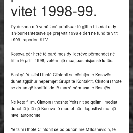
vitet 1998-99.
Dy dekada më vonë janë publikuar të gjitha bisedat e dy
ish-burrështetasve që prej vitit 1996 e deri në fund të vitit
1999, raporton KTV.
Kosova për herë të parë mes dy liderëve përmendet në
fillim të prillit 1998, vetëm një muaj pas nisjes së luftës.
Pasi që Yelstini i thotë Clintonit se çështjen e Kosovës
duhet zgjidhur nëpërmjet Grupit të Kontaktit, Clintoni i thotë
se druan që konflikti do të marrë përmasat e Bosnjës.
Në këtë fillim, Clintoni i thoshte Yeltsinit se qëllimi imediat
duhet të jetë që Kosova të mbetet nën Jugosllavi me një
nivel autonomie.
Yeltsini i thotë Clintonit se po punon me Millosheviqin, të