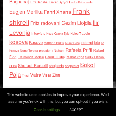
Buçpapaj
Enver Bytyci
Elmi Berisha
Ermira Babamusta
Frank
Eugjen Merlika
Fahri Xharra
shkreli
Ilir
Gezim Llojdia
Fritz radovani
Levonja
Interviste
Kolec Traboini
Keze Kozeta Zylo
kosova
Kosove
nderroi jete
Marjana Bulku
ne
Murat Gecaj
Rafaela Prifti
Rafael
Nene Tereza
Kosove
presidenti Nishani
Floqi
Raimonda Moisiu
Ramiz Lushaj
reshat kripa
Sadik Elshani
Sokol
Shefqet Kercelli
shqiperia
shqiptaret
SHBA
Paja
Vatra
Visar Zhiti
Thaci
This website uses cookies to improve your experience. We'll
assume you're ok with this, but you can opt-out if you wish.
Cookie settings
Log in
ACCEPT