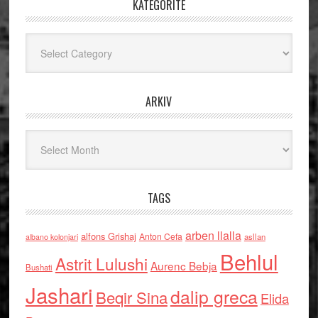
KATEGORITË
Kategoritë
ARKIV
Arkiv
TAGS
arben llalla
alfons Grishaj
Anton Cefa
asllan
albano kolonjari
Behlul
Astrit Lulushi
Aurenc Bebja
Bushati
Jashari
dalip greca
Beqir Sina
Elida