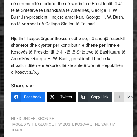
në ceremonitë mortore dhe në varrimin e Presidentit të 41-
të të Shteteve të Bashkuara të Amerikës, George H. W.
Bush.Ish-presidenti i ndjerë amerikan, George H. W. Bush,
do të varroset në College Station të Teksasit.
Njoftimi i sapodërguar thekson edhe se, në shenjë respekti
shtetëror dhe qytetar për kontributin e dhënë për lirinë e
Kosovës të Presidentit të 41-të të Shteteve të Bashkuara të
Amerikës, George H. W. Bush, presidenti Thaçi e ka
shpallur ditën e mërkurë ditë zie shtetërore në Republikën
e Kosovës./b.j/
Share via:
Facebook
Twitter
Copy Link
More
FILED UNDER:
KRONIKE
TAGGED WITH:
GEORGE H.W BUSH
,
KOSOVA ZI
,
NE VARRIM
,
THACI