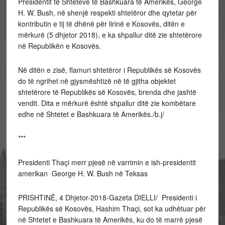
Presidentit të Shteteve të Bashkuara të Amerikës, George
H. W. Bush, në shenjë respekti shtetëror dhe qytetar për
kontributin e tij të dhënë për lirinë e Kosovës, ditën e
mërkurë (5 dhjetor 2018), e ka shpallur ditë zie shtetërore
në Republikën e Kosovës.
Në ditën e zisë, flamuri shtetëror i Republikës së Kosovës
do të ngrihet në gjysmështizë në të gjitha objektet
shtetërore të Republikës së Kosovës, brenda dhe jashtë
vendit. Dita e mërkurë është shpallur ditë zie kombëtare
edhe në Shtetet e Bashkuara të Amerikës./b.j/
***
Presidenti Thaçi merr pjesë në varrimin e ish-presidentit
amerikan George H. W. Bush në Teksas
PRISHTINË, 4 Dhjetor-2018-Gazeta DIELLI/ Presidenti i
Republikës së Kosovës, Hashim Thaçi, sot ka udhëtuar për
në Shtetet e Bashkuara të Amerikës, ku do të marrë pjesë