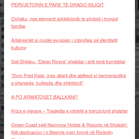
PERVJETORIN E PARE TE DRAGO SILIQIT
Oxhaku, nga elementi arkitektonik te simboli i trungut
familjar
Arbëreshët si model evropian i mbrojtjes së identitetit
kulturor
Sali Shijaku, “Diego Rivera” shqiptar i artit tonë kombëtar
“Dom Fred Kalaj, mes altarit dhe atdheut si hermeneutikë
e shpresës, kujtesës dhe shërbimit”
A PO ARMATOSET BALLKANI?
Kriza e vlerave – Tragjedia e vërtetë e tranzicionit shqiptar
Green Coast sjell Nammos Hotels & Resorts në Shqipëri:
Një destinacion i ri lifestyle merr formë në Rivierën