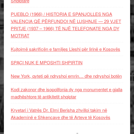
Shqiptare
PUEBLO (1966) / HISTORIA E SPANJOLLES NGA
VALENCIA QË PËRFUNDOI NË LUSHNJE — 29 VJET
PRITJE (1937 – 1966) TË NJË TELEFONATE NGA DY
MOTRAT
Kujtojmë sakrificën e familjes Lleshi për lirinë e Kosovës
SPAÇI NUK E MPOSHTI SHPIRTIN
New York, qyteti që ndryshoi emrin… dhe ndryshoi botën
Kodi zakonor dhe isopolifonia dy nga monumentet e gjalla
madhështore të antikitetit shqiptar
Kryetari i Vatrës Dr. Elmi Berisha zhvilloi takim në
Akademinë e Shkencave dhe të Arteve të Kosovës