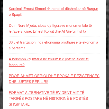
Kardinali Ernest Simoni rikthehet si dëshmitar në Burgun
e Spaçit
Dom Ndre Mjeda, sipas dy figurave monumentale të
letrave shqipe, Ernest Koliqit dhe At Gjergj Fishta
36 vjet tranzicion, nga ekonomia prodhuese te ekonomia
e përfitimit
A ndihmon krijimtaria në zbulimin e potencialeve të
fshehura?
PROF. AHMET QERIQI DHE EPOKA E REZISTENCЁS
DHE LUFTЁS PЁR LIRI!
FORMAT ALTERNATIVE TË EVIDENTIMIT TË
TARIFËS POSTARE NË HISTORINË E POSTËS
SHQIPTARE