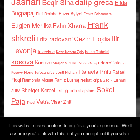
Jashari
dalip greca
Beqir Sina
Elida
Buçpapaj
Enver Bytyci
Elmi Berisha
Ermira Babamusta
Frank
Eugjen Merlika
Fahri Xharra
shkreli
Ilir
Gezim Llojdia
Fritz radovani
Levonja
Interviste
Kolec Traboini
Keze Kozeta Zylo
kosova
Kosove
nderroi jete
Marjana Bulku
ne
Murat Gecaj
Rafaela Prifti
Rafael
Nene Tereza
Kosove
presidenti Nishani
Floqi
Raimonda Moisiu
Ramiz Lushaj
reshat kripa
Sadik Elshani
Sokol
Shefqet Kercelli
shqiperia
shqiptaret
SHBA
Paja
Vatra
Visar Zhiti
Thaci
This website uses cookies to improve your experience. We'll
assume you're ok with this, but you can opt-out if you wish.