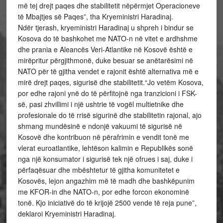
më tej drejt paqes dhe stabilitetit nëpërmjet Operacioneve
të Mbajtjes së Paqes”, tha Kryeministri Haradinaj.
Ndër tjerash, kryeministri Haradinaj u shpreh i bindur se
Kosova do të bashkohet me NATO-n në vitet e ardhshme
dhe prania e Aleancës Veri-Atlantike në Kosovë është e
mirëpritur përgjithmonë, duke besuar se anëtarësimi në
NATO për të gjitha vendet e rajonit është alternativa më e
mirë drejt paqes, sigurisë dhe stabilitetit.“Jo vetëm Kosova,
por edhe rajoni ynë do të përfitojnë nga tranzicioni i FSK-
së, pasi zhvillimi i një ushtrie të vogël multietnike dhe
profesionale do të rrisë sigurinë dhe stabilitetin rajonal, ajo
shmang mundësinë e ndonjë vakuumi të sigurisë në
Kosovë dhe kontribuon në përafrimin e vendit tonë me
vlerat euroatlantike, lehtëson kalimin e Republikës sonë
nga një konsumator i sigurisë tek një ofrues i saj, duke i
përfaqësuar dhe mbështetur të gjitha komunitetet e
Kosovës, lejon angazhim më të madh dhe bashkëpunim
me KFOR-in dhe NATO-n, por edhe forcon ekonominë
tonë. Kjo iniciativë do të krijojë 2500 vende të reja pune”,
deklaroi Kryeministri Haradinaj.