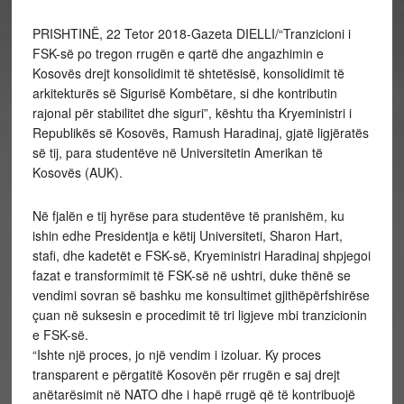
PRISHTINË, 22 Tetor 2018-Gazeta DIELLI/“Tranzicioni i
FSK-së po tregon rrugën e qartë dhe angazhimin e
Kosovës drejt konsolidimit të shtetësisë, konsolidimit të
arkitekturës së Sigurisë Kombëtare, si dhe kontributin
rajonal për stabilitet dhe siguri”, kështu tha Kryeministri i
Republikës së Kosovës, Ramush Haradinaj, gjatë ligjëratës
së tij, para studentëve në Universitetin Amerikan të
Kosovës (AUK).
Në fjalën e tij hyrëse para studentëve të pranishëm, ku
ishin edhe Presidentja e këtij Universiteti, Sharon Hart,
stafi, dhe kadetët e FSK-së, Kryeministri Haradinaj shpjegoi
fazat e transformimit të FSK-së në ushtri, duke thënë se
vendimi sovran së bashku me konsultimet gjithëpërfshirëse
çuan në suksesin e procedimit të tri ligjeve mbi tranzicionin
e FSK-së.
“Ishte një proces, jo një vendim i izoluar. Ky proces
transparent e përgatitë Kosovën për rrugën e saj drejt
anëtarësimit në NATO dhe i hapë rrugë që të kontribuojë