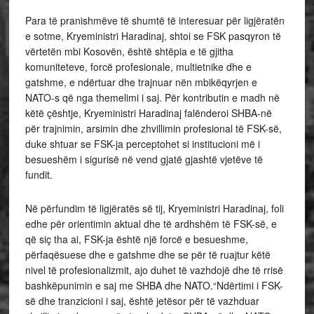
Para të pranishmëve të shumtë të interesuar për ligjëratën
e sotme, Kryeministri Haradinaj, shtoi se FSK pasqyron të
vërtetën mbi Kosovën, është shtëpia e të gjitha
komuniteteve, forcë profesionale, multietnike dhe e
gatshme, e ndërtuar dhe trajnuar nën mbikëqyrjen e
NATO-s që nga themelimi i saj. Për kontributin e madh në
këtë çështje, Kryeministri Haradinaj falënderoi SHBA-në
për trajnimin, arsimin dhe zhvillimin profesional të FSK-së,
duke shtuar se FSK-ja perceptohet si institucioni më i
besueshëm i sigurisë në vend gjatë gjashtë vjetëve të
fundit.
Në përfundim të ligjëratës së tij, Kryeministri Haradinaj, foli
edhe për orientimin aktual dhe të ardhshëm të FSK-së, e
që siç tha ai, FSK-ja është një forcë e besueshme,
përfaqësuese dhe e gatshme dhe se për të ruajtur këtë
nivel të profesionalizmit, ajo duhet të vazhdojë dhe të rrisë
bashkëpunimin e saj me SHBA dhe NATO.“Ndërtimi i FSK-
së dhe tranzicioni i saj, është jetësor për të vazhduar