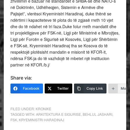
zhvillimin e bazuar në standardet e SHBA-së dhe NATO-s
në Doktrinën, Udhëheqjen, Sistemin e Armëve dhe
Pajisjet”, vlerësoi Kryeministri Haradinaj, duke thënë se
ndërtimi i kapaciteteve të plota do të zgjasë rreth 10 vjet
dhe do të ndahet në tri faza.Duke folur rreth mandatit dhe
tri projektligjeve për FSK-në, Ligji për Ministrinë e Mbrojtjes,
Ligji për Forcën e Sigurisë së Kosovës, Ligji për Shërbimin
e FSK-së, Kryeministri Haradinaj tha se Kosova do të
respektojë plotësisht mandatin e misionit të KFOR-it,
ndërsa FSK-ja do të vazhdojë të mbetet një institucion
partner në KFOR./b.j/
Share via:
Facebook
Twitter
Copy Link
More
FILED UNDER:
KRONIKE
TAGGED WITH:
ARKITEKTURA E SIGURISE
,
BEHLUL JASHARI
,
FSK
,
KRYEMINISTRI HARADINAJ