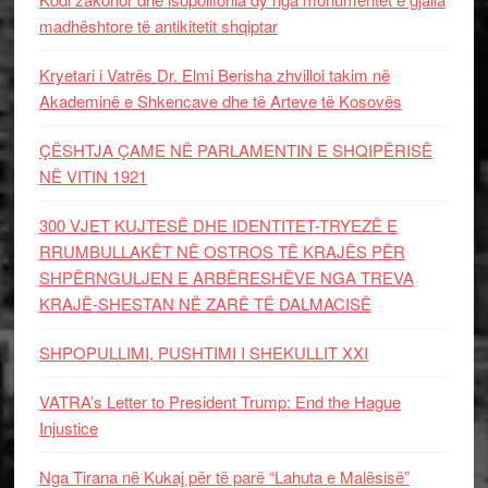
madhështore të antikitetit shqiptar
Kryetari i Vatrës Dr. Elmi Berisha zhvilloi takim në
Akademinë e Shkencave dhe të Arteve të Kosovës
ÇËSHTJA ÇAME NË PARLAMENTIN E SHQIPËRISË
NË VITIN 1921
300 VJET KUJTESË DHE IDENTITET-TRYEZË E
RRUMBULLAKËT NË OSTROS TË KRAJËS PËR
SHPËRNGULJEN E ARBËRESHËVE NGA TREVA
KRAJË-SHESTAN NË ZARË TË DALMACISË
SHPOPULLIMI, PUSHTIMI I SHEKULLIT XXI
VATRA’s Letter to President Trump: End the Hague
Injustice
Nga Tirana në Kukaj për të parë “Lahuta e Malësisë”