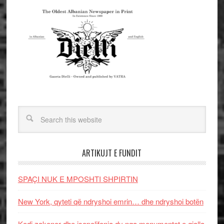
ARTIKUJT E FUNDIT
SPAÇI NUK E MPOSHTI SHPIRTIN
New York, qyteti që ndryshoi emrin… dhe ndryshoi botën
Kodi zakonor dhe isopolifonia dy nga monumentet e gjalla