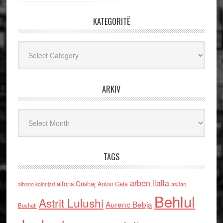
KATEGORITË
Kategoritë
ARKIV
Arkiv
TAGS
arben llalla
alfons Grishaj
Anton Cefa
asllan
albano kolonjari
Behlul
Astrit Lulushi
Aurenc Bebja
Bushati