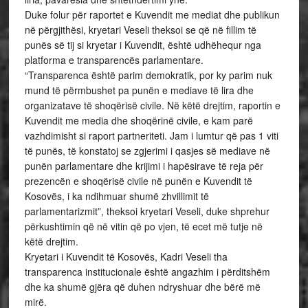
Duke folur për raportet e Kuvendit me mediat dhe publikun
në përgjithësi, kryetari Veseli theksoi se që në fillim të
punës së tij si kryetar i Kuvendit, është udhëhequr nga
platforma e transparencës parlamentare.
“Transparenca është parim demokratik, por ky parim nuk
mund të përmbushet pa punën e mediave të lira dhe
organizatave të shoqërisë civile. Në këtë drejtim, raportin e
Kuvendit me media dhe shoqërinë civile, e kam parë
vazhdimisht si raport partneriteti. Jam i lumtur që pas 1 viti
të punës, të konstatoj se zgjerimi i qasjes së mediave në
punën parlamentare dhe krijimi i hapësirave të reja për
prezencën e shoqërisë civile në punën e Kuvendit të
Kosovës, i ka ndihmuar shumë zhvillimit të
parlamentarizmit”, theksoi kryetari Veseli, duke shprehur
përkushtimin që në vitin që po vjen, të ecet më tutje në
këtë drejtim.
Kryetari i Kuvendit të Kosovës, Kadri Veseli tha
transparenca institucionale është angazhim i përditshëm
dhe ka shumë gjëra që duhen ndryshuar dhe bërë më
mirë.