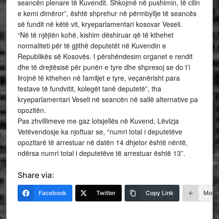
seancën plenare të Kuvendit. Shkojmë në pushimin, të cilin
e kemi dimëror”, është shprehur në përmbyllje të seancës
së fundit në këtë vit, kryeparlamentari kosovar Veseli.
“Në të njëjtën kohë, kishim dëshiruar që të kthehet
normaliteti për të gjithë deputetët në Kuvendin e
Republikës së Kosovës. I përshëndesim organet e rendit
dhe të drejtësisë për punën e tyre dhe shpresoj se do t’i
lirojnë të kthehen në familjet e tyre, veçanërisht para
festave të fundvitit, kolegët tanë deputetë”, tha
kryeparlamentari Veseli në seancën në sallë alternative pa
opozitën.
Pas zhvillimeve me gaz lotsjellës në Kuvend, Lëvizja
Vetëvendosje ka njoftuar se, “numri total i deputetëve
opozitarë të arrestuar në datën 14 dhjetor është nëntë,
ndërsa numri total i deputetëve të arrestuar është 13”.
Share via:
Facebook
Twitter
Copy Link
More