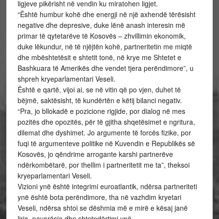
ligjeve pikërisht në vendin ku miratohen ligjet.
“Është humbur kohë dhe energji në një axhendë tërësisht
negative dhe depresive, duke lënë anash interesin më
primar të qytetarëve të Kosovës – zhvillimin ekonomik,
duke lëkundur, në të njëjtën kohë, partneritetin me miqtë
dhe mbështetësit e shtetit tonë, në krye me Shtetet e
Bashkuara të Amerikës dhe vendet tjera perëndimore”, u
shpreh kryeparlamentari Veseli.
Është e qartë, vijoi ai, se në vitin që po vjen, duhet të
bëjmë, saktësisht, të kundërtën e këtij bilanci negativ.
“Pra, jo bllokadë e pozicione rigjide, por dialog në mes
pozitës dhe opozitës, për të gjitha shqetësimet e ngritura,
dilemat dhe dyshimet. Jo argumente të forcës fizike, por
fuqi të argumenteve politike në Kuvendin e Republikës së
Kosovës, jo qëndrime arrogante karshi partnerëve
ndërkombëtarë, por thellim i partneritetit me ta”, theksoi
kryeparlamentari Veseli.
Vizioni ynë është integrimi euroatlantik, ndërsa partneriteti
ynë është bota perëndimore, tha në vazhdim kryetari
Veseli, ndërsa shtoi se dëshmia më e mirë e kësaj janë
liria, pavarësia dhe shtetndërtimi ynë.