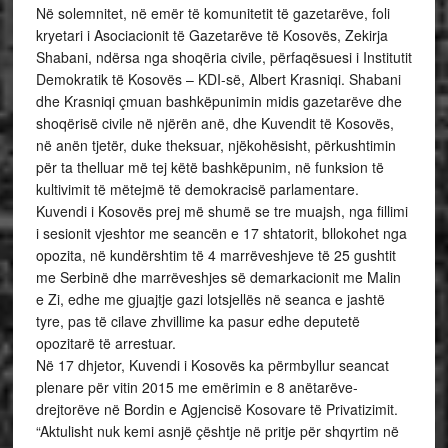
Në solemnitet, në emër të komunitetit të gazetarëve, foli
kryetari i Asociacionit të Gazetarëve të Kosovës, Zekirja
Shabani, ndërsa nga shoqëria civile, përfaqësuesi i Institutit
Demokratik të Kosovës – KDI-së, Albert Krasniqi. Shabani
dhe Krasniqi çmuan bashkëpunimin midis gazetarëve dhe
shoqërisë civile në njërën anë, dhe Kuvendit të Kosovës,
në anën tjetër, duke theksuar, njëkohësisht, përkushtimin
për ta thelluar më tej këtë bashkëpunim, në funksion të
kultivimit të mëtejmë të demokracisë parlamentare.
Kuvendi i Kosovës prej më shumë se tre muajsh, nga fillimi
i sesionit vjeshtor me seancën e 17 shtatorit, bllokohet nga
opozita, në kundërshtim të 4 marrëveshjeve të 25 gushtit
me Serbinë dhe marrëveshjes së demarkacionit me Malin
e Zi, edhe me gjuajtje gazi lotsjellës në seanca e jashtë
tyre, pas të cilave zhvillime ka pasur edhe deputetë
opozitarë të arrestuar.
Në 17 dhjetor, Kuvendi i Kosovës ka përmbyllur seancat
plenare për vitin 2015 me emërimin e 8 anëtarëve-
drejtorëve në Bordin e Agjencisë Kosovare të Privatizimit.
“Aktulisht nuk kemi asnjë çështje në pritje për shqyrtim në