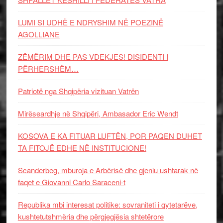
LUMI SI UDHË E NDRYSHIM NË POEZINË
AGOLLIANE
ZËMËRIM DHE PAS VDEKJES! DISIDENTI I
PËRHERSHËM…
Patriotë nga Shqipëria vizituan Vatrën
Mirëseardhje në Shqipëri, Ambasador Eric Wendt
KOSOVA E KA FITUAR LUFTËN, POR PAQEN DUHET
TA FITOJË EDHE NË INSTITUCIONE!
Scanderbeg, mburoja e Arbërisë dhe gjeniu ushtarak në
faqet e Giovanni Carlo Saraceni-t
Republika mbi interesat politike: sovraniteti i qytetarëve,
kushtetutshmëria dhe përgjegjësia shtetërore