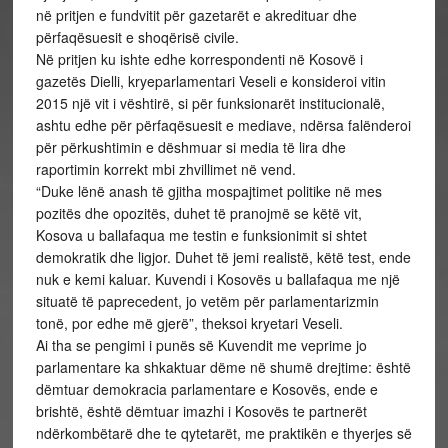
në pritjen e fundvitit për gazetarët e akredituar dhe
përfaqësuesit e shoqërisë civile.
Në pritjen ku ishte edhe korrespondenti në Kosovë i
gazetës Dielli, kryeparlamentari Veseli e konsideroi vitin
2015 një vit i vështirë, si për funksionarët institucionalë,
ashtu edhe për përfaqësuesit e mediave, ndërsa falënderoi
për përkushtimin e dëshmuar si media të lira dhe
raportimin korrekt mbi zhvillimet në vend.
“Duke lënë anash të gjitha mospajtimet politike në mes
pozitës dhe opozitës, duhet të pranojmë se këtë vit,
Kosova u ballafaqua me testin e funksionimit si shtet
demokratik dhe ligjor. Duhet të jemi realistë, këtë test, ende
nuk e kemi kaluar. Kuvendi i Kosovës u ballafaqua me një
situatë të paprecedent, jo vetëm për parlamentarizmin
tonë, por edhe më gjerë”, theksoi kryetari Veseli.
Ai tha se pengimi i punës së Kuvendit me veprime jo
parlamentare ka shkaktuar dëme në shumë drejtime: është
dëmtuar demokracia parlamentare e Kosovës, ende e
brishtë, është dëmtuar imazhi i Kosovës te partnerët
ndërkombëtarë dhe te qytetarët, me praktikën e thyerjes së