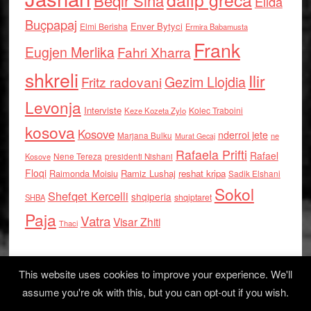
Beqir Sina
Elida
Buçpapaj
Enver Bytyci
Elmi Berisha
Ermira Babamusta
Frank
Eugjen Merlika
Fahri Xharra
shkreli
Ilir
Gezim Llojdia
Fritz radovani
Levonja
Interviste
Kolec Traboini
Keze Kozeta Zylo
kosova
Kosove
nderroi jete
Marjana Bulku
ne
Murat Gecaj
Rafaela Prifti
Rafael
Nene Tereza
Kosove
presidenti Nishani
Floqi
Raimonda Moisiu
Ramiz Lushaj
reshat kripa
Sadik Elshani
Sokol
Shefqet Kercelli
shqiperia
shqiptaret
SHBA
Paja
Vatra
Visar Zhiti
Thaci
This website uses cookies to improve your experience. We'll
assume you're ok with this, but you can opt-out if you wish.