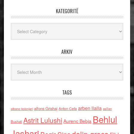
KATEGORITË
Kategoritë
ARKIV
Arkiv
TAGS
arben llalla
alfons Grishaj
Anton Cefa
asllan
albano kolonjari
Behlul
Astrit Lulushi
Aurenc Bebja
Bushati
Jashari
dalip greca