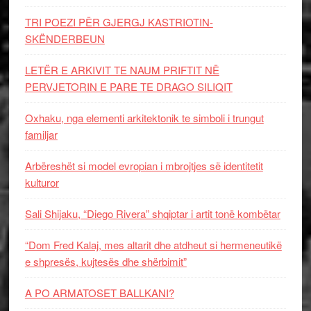
TRI POEZI PËR GJERGJ KASTRIOTIN-
SKËNDERBEUN
LETËR E ARKIVIT TE NAUM PRIFTIT NË
PERVJETORIN E PARE TE DRAGO SILIQIT
Oxhaku, nga elementi arkitektonik te simboli i trungut
familjar
Arbëreshët si model evropian i mbrojtjes së identitetit
kulturor
Sali Shijaku, “Diego Rivera” shqiptar i artit tonë kombëtar
“Dom Fred Kalaj, mes altarit dhe atdheut si hermeneutikë
e shpresës, kujtesës dhe shërbimit”
A PO ARMATOSET BALLKANI?