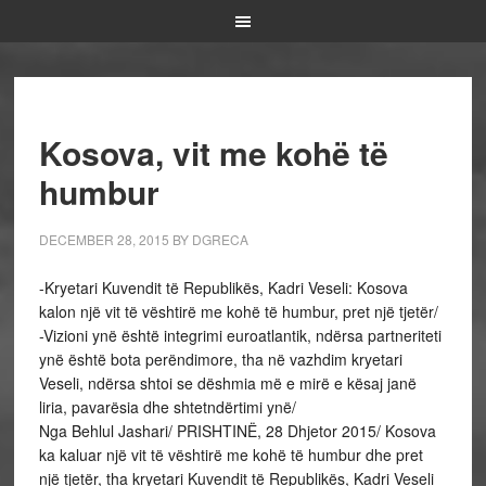
Kosova, vit me kohë të
humbur
DECEMBER 28, 2015
BY
DGRECA
-Kryetari Kuvendit të Republikës, Kadri Veseli: Kosova
kalon një vit të vështirë me kohë të humbur, pret një tjetër/
-Vizioni ynë është integrimi euroatlantik, ndërsa partneriteti
ynë është bota perëndimore, tha në vazhdim kryetari
Veseli, ndërsa shtoi se dëshmia më e mirë e kësaj janë
liria, pavarësia dhe shtetndërtimi ynë/
Nga Behlul Jashari/ PRISHTINË, 28 Dhjetor 2015/ Kosova
ka kaluar një vit të vështirë me kohë të humbur dhe pret
një tjetër, tha kryetari Kuvendit të Republikës, Kadri Veseli