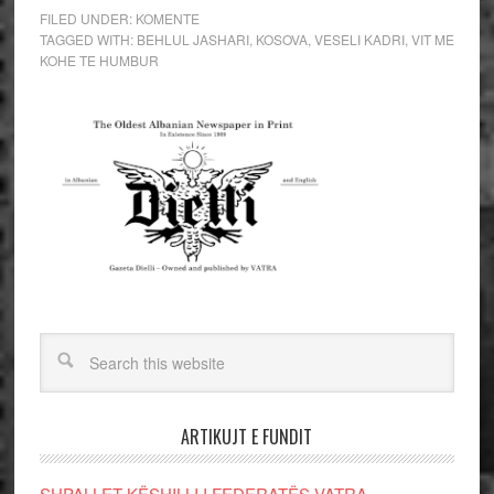
FILED UNDER:
KOMENTE
TAGGED WITH:
BEHLUL JASHARI
,
KOSOVA
,
VESELI KADRI
,
VIT ME
KOHE TE HUMBUR
ARTIKUJT E FUNDIT
SHPALLET KËSHILLI I FEDERATËS VATRA