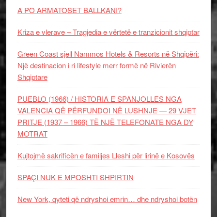
A PO ARMATOSET BALLKANI?
Kriza e vlerave – Tragjedia e vërtetë e tranzicionit shqiptar
Green Coast sjell Nammos Hotels & Resorts në Shqipëri:
Një destinacion i ri lifestyle merr formë në Rivierën
Shqiptare
PUEBLO (1966) / HISTORIA E SPANJOLLES NGA
VALENCIA QË PËRFUNDOI NË LUSHNJE — 29 VJET
PRITJE (1937 – 1966) TË NJË TELEFONATE NGA DY
MOTRAT
Kujtojmë sakrificën e familjes Lleshi për lirinë e Kosovës
SPAÇI NUK E MPOSHTI SHPIRTIN
New York, qyteti që ndryshoi emrin… dhe ndryshoi botën