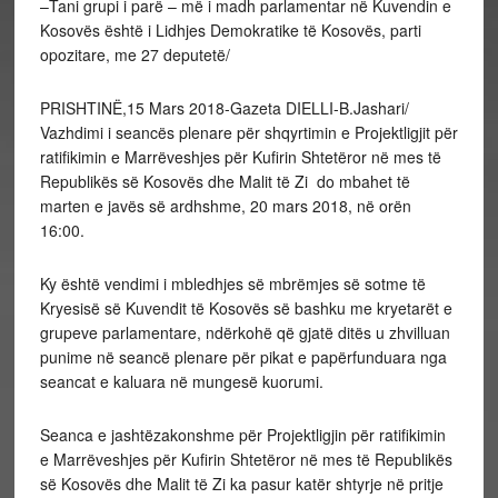
–
Tani grupi i parë – më i madh parlamentar në Kuvendin e
Kosovës është i Lidhjes Demokratike të Kosovës, parti
opozitare, me 27 deputetë/
PRISHTINË,15 Mars 2018-Gazeta DIELLI-B.Jashari/
Vazhdimi i seancës plenare për shqyrtimin e Projektligjit për
ratifikimin e Marrëveshjes për Kufirin Shtetëror në mes të
Republikës së Kosovës dhe Malit të Zi do mbahet të
marten e javës së ardhshme, 20 mars 2018, në orën
16:00.
Ky është vendimi i mbledhjes së mbrëmjes së sotme të
Kryesisë së Kuvendit të Kosovës së bashku me kryetarët e
grupeve parlamentare, ndërkohë që gjatë ditës u zhvilluan
punime në seancë plenare për pikat e papërfunduara nga
seancat e kaluara në mungesë kuorumi.
Seanca e jashtëzakonshme për Projektligjin për ratifikimin
e Marrëveshjes për Kufirin Shtetëror në mes të Republikës
së Kosovës dhe Malit të Zi ka pasur katër shtyrje në pritje