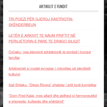
ARTIKUJT E FUNDIT
TRI POEZI PËR GJERGJ KASTRIOTIN-
SKËNDERBEUN
LETËR E ARKIVIT TE NAUM PRIFTIT NË
PERVJETORIN E PARE TE DRAGO SILIQIT
Oxhaku, nga elementi arkitektonik te simboli i trungut
familjar
Arbëreshët si model evropian i mbrojtjes së identitetit
kulturor
Sali Shijaku, “Diego Rivera” shqiptar i artit tonë kombëtar
“Dom Fred Kalaj, mes altarit dhe atdheut si hermeneutikë
e shpresës, kujtesës dhe shërbimit”