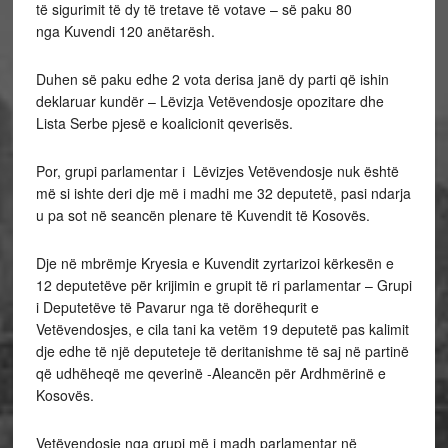
të sigurimit të dy të tretave të votave – së paku 80
nga Kuvendi 120 anëtarësh.
Duhen së paku edhe 2 vota derisa janë dy parti që ishin
deklaruar kundër – Lëvizja Vetëvendosje opozitare dhe
Lista Serbe pjesë e koalicionit qeverisës.
Por, grupi parlamentar i Lëvizjes Vetëvendosje nuk është
më si ishte deri dje më i madhi me 32 deputetë, pasi ndarja
u pa sot në seancën plenare të Kuvendit të Kosovës.
Dje në mbrëmje Kryesia e Kuvendit zyrtarizoi kërkesën e
12 deputetëve për krijimin e grupit të ri parlamentar – Grupi
i Deputetëve të Pavarur nga të dorëhequrit e
Vetëvendosjes, e cila tani ka vetëm 19 deputetë pas kalimit
dje edhe të një deputeteje të deritanishme të saj në partinë
që udhëheqë me qeverinë -Aleancën për Ardhmërinë e
Kosovës.
Vetëvendosje nga grupi më i madh parlamentar në