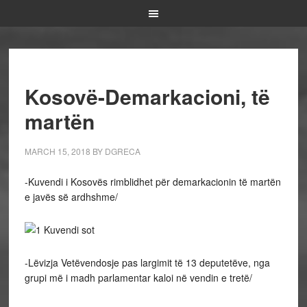
Kosovë-Demarkacioni, të
martën
MARCH 15, 2018
BY
DGRECA
-Kuvendi i Kosovës rimblidhet për demarkacionin të martën
e javës së ardhshme/
-Lëvizja Vetëvendosje pas largimit të 13 deputetëve, nga
grupi më i madh parlamentar kaloi në vendin e tretë/