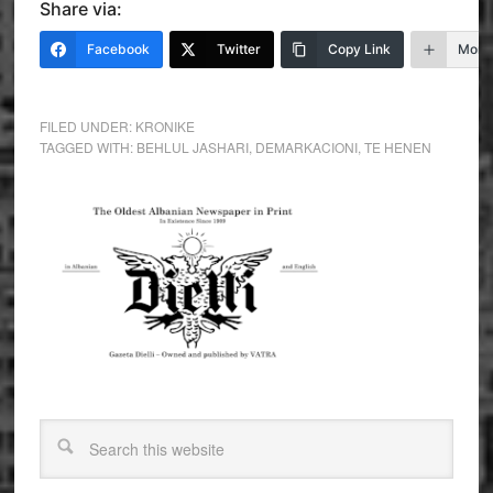
Share via:
Facebook
Twitter
Copy Link
More
FILED UNDER:
KRONIKE
TAGGED WITH:
BEHLUL JASHARI
,
DEMARKACIONI
,
TE HENEN