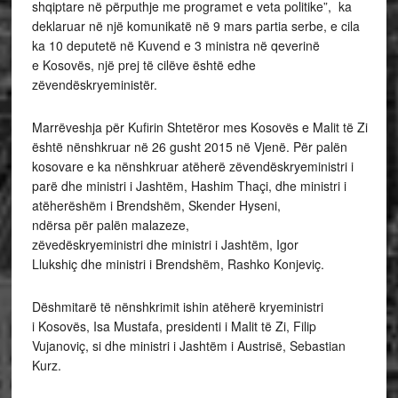
shqiptare në përputhje me programet e veta politike”, ka
deklaruar në një komunikatë në 9 mars partia serbe, e cila
ka 10 deputetë në Kuvend e 3 ministra në qeverinë
e Kosovës, një prej të cilëve është edhe
zëvendëskryeministër.
Marrëveshja për Kufirin Shtetëror mes Kosovës e Malit të Zi
është nënshkruar në 26 gusht 2015 në Vjenë. Për palën
kosovare e ka nënshkruar atëherë zëvendëskryeministri i
parë dhe ministri i Jashtëm, Hashim Thaçi, dhe ministri i
atëherëshëm i Brendshëm, Skender Hyseni,
ndërsa për palën malazeze,
zëvedëskryeministri dhe ministri i Jashtëm, Igor
Llukshiç dhe ministri i Brendshëm, Rashko Konjeviç.
Dëshmitarë të nënshkrimit ishin atëherë kryeministri
i Kosovës, Isa Mustafa, presidenti i Malit të Zi, Filip
Vujanoviç, si dhe ministri i Jashtëm i Austrisë, Sebastian
Kurz.