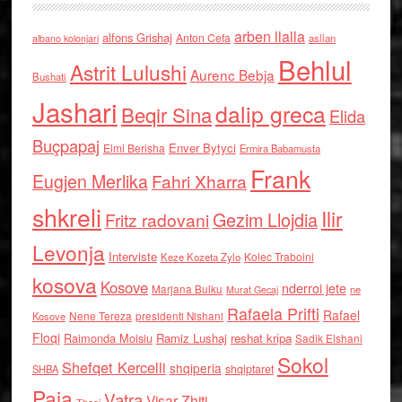
arben llalla
alfons Grishaj
Anton Cefa
asllan
albano kolonjari
Behlul
Astrit Lulushi
Aurenc Bebja
Bushati
Jashari
dalip greca
Beqir Sina
Elida
Buçpapaj
Enver Bytyci
Elmi Berisha
Ermira Babamusta
Frank
Eugjen Merlika
Fahri Xharra
shkreli
Ilir
Gezim Llojdia
Fritz radovani
Levonja
Interviste
Kolec Traboini
Keze Kozeta Zylo
kosova
Kosove
nderroi jete
Marjana Bulku
ne
Murat Gecaj
Rafaela Prifti
Rafael
Nene Tereza
Kosove
presidenti Nishani
Floqi
Raimonda Moisiu
Ramiz Lushaj
reshat kripa
Sadik Elshani
Sokol
Shefqet Kercelli
shqiperia
shqiptaret
SHBA
Paja
Vatra
Visar Zhiti