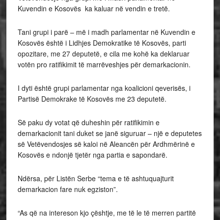
Kuvendin e Kosovës ka kaluar në vendin e tretë.
Tani grupi i parë – më i madh parlamentar në Kuvendin e
Kosovës është i Lidhjes Demokratike të Kosovës, parti
opozitare, me 27 deputetë, e cila me kohë ka deklaruar
votën pro ratifikimit të marrëveshjes për demarkacionin.
I dyti është grupi parlamentar nga koalicioni qeverisës, i
Partisë Demokrake të Kosovës me 23 deputetë.
Së paku dy votat që duheshin për ratifikimin e
demarkacionit tani duket se janë siguruar – një e deputetes
së Vetëvendosjes së kaloi në Aleancën për Ardhmërinë e
Kosovës e ndonjë tjetër nga partia e sapondarë.
Ndërsa, për Listën Serbe “tema e të ashtuquajturit
demarkacion fare nuk egziston”.
“As që na intereson kjo çështje, me të le të merren partitë