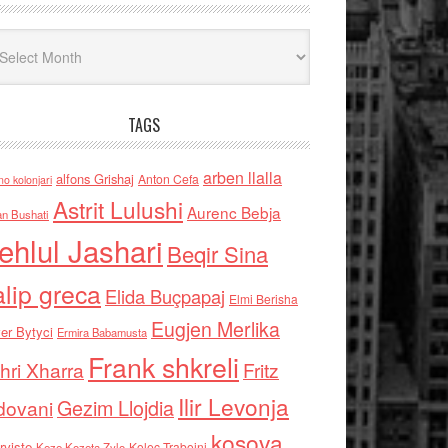
iv
TAGS
arben llalla
alfons Grishaj
Anton Cefa
no kolonjari
Astrit Lulushi
Aurenc Bebja
an Bushati
ehlul Jashari
Beqir Sina
alip greca
Elida Buçpapaj
Elmi Berisha
Eugjen Merlika
er Bytyci
Ermira Babamusta
Frank shkreli
hri Xharra
Fritz
Ilir Levonja
Gezim Llojdia
dovani
kosova
rviste
Kolec Traboini
Keze Kozeta Zylo