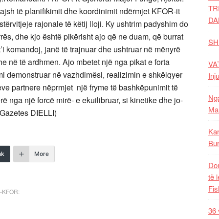
TR
h të planifikimit dhe koordinimit ndërmjet KFOR-it
DA
tërvitjeje rajonale të këtij lloji. Ky ushtrim padyshim do
arrës, dhe kjo është pikërisht ajo që ne duam, që burrat
SH
 t’i komandoj, janë të trajnuar dhe ushtruar në mënyrë
e në të ardhmen. Ajo mbetet një nga pikat e forta
VAT
i demonstruar në vazhdimësi, realizimin e shkëlqyer
Inj
eve partnere nëprmjet një fryme të bashkëpunimit të
Nga
 nga një forcë mirë- e ekuilibruar, si kinetike dhe jo-
Mal
i Gazetes DIELLI)
Kar
Bur
nk
More
Dom
të 
Fis
-KFOR:
36 