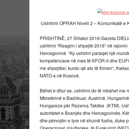
-Ushtrimi OPRAH Niveli 2 – Komunikatë e
PRISHTINË, 27 Shtator 2016-Gazeta DIELLI-B
ushtrimi “Reagim i shpejtë 2016” në rajoni
Hercegovinë. “Ky ushtrim paraqet një mundës
kompetencave në mes të KFOR-it dhe EUFOR-it,
me shpejtësi, kurdo që ato të thirren”, thek
NATO-s në Kosovë.
Bëhet e ditur se, ushtrimi do të mbahet me
Mbretërinë e Bashkuar, Austrinë, Hungarin
Hungareze për Rezerva Taktike (KTM). Usht
autoritetet e Bosnjës dhe Hercegovinës. Kët
dhe përvojën e tyre në shumë fusha, duke p
Operacionet Joluftarake të Evakuimit (NEO)