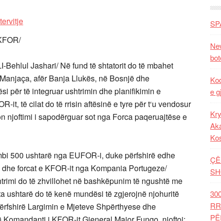
SP
 KFOR/
New
bot
ehlul Jashari/ Në fund të shtatorit do të mbahet
n Manjaça, afër Banja Llukës, në Bosnjë dhe
Kod
i për të integruar ushtrimin dhe planifikimin e
e g
 të cilat do të rrisin aftësinë e tyre për t‘u vendosur
Kry
son njoftimi i sapodërguar sot nga Forca paqeruajtëse e
Aka
Ko
 mbi 500 ushtarë nga EUFOR-i, duke përfshirë edhe
ÇË
ë dhe forcat e KFOR-it nga Kompania Portugeze/
SH
rimi do të zhvillohet në bashkëpunim të ngushtë me
a ushtarë do të kenë mundësi të zgjerojnë njohuritë
30
RR
ërfshirë Largimin e Mjeteve Shpërthyese dhe
PË
.Komandanti i KFOR-it Gjeneral Major Fungo, njoftoi: