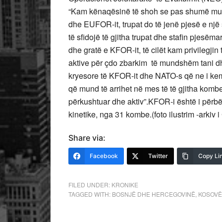
“Kam kënaqësinë të shoh se pas shumë muajs
dhe EUFOR-it, trupat do të jenë pjesë e një s
të sfidojë të gjitha trupat dhe stafin pjesëm
dhe gratë e KFOR-it, të cilët kam privilegjin
aktive për çdo zbarkim të mundshëm tani dh
kryesore të KFOR-it dhe NATO-s që ne i kem
që mund të arrihet në mes të të gjitha komb
përkushtuar dhe aktiv”.KFOR-i është i përbërë
kinetike, nga 31 kombe.(foto ilustrim -arkiv 
Share via:
Facebook
Twitter
Copy Li
FILED UNDER:
KRONIKE
TAGGED WITH:
BOSNJË DHE HERCEGOVINË
,
KOSOVË