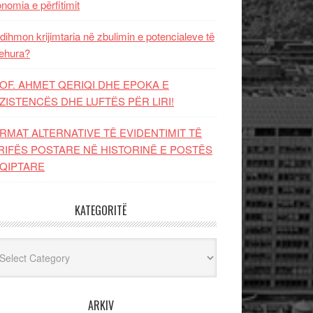
nomia e përfitimit
dihmon krijimtaria në zbulimin e potencialeve të
ehura?
OF. AHMET QERIQI DHE EPOKA E
ZISTENCЁS DHE LUFTЁS PЁR LIRI!
RMAT ALTERNATIVE TË EVIDENTIMIT TË
RIFËS POSTARE NË HISTORINË E POSTËS
QIPTARE
KATEGORITË
egoritë
ARKIV