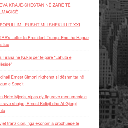
EVA KRAJË-SHESTAN NË ZARË TË
LMACISË
POPULLIMI, PUSHTIMI I SHEKULLIT XXI
RA’s Letter to President Trump: End the Hague
ustice
 Tirana në Kukaj për të parë “Lahuta e
ësisë”
dinali Ernest Simoni rikthehet si dëshmitar në
gun e Spaçit
 Ndre Mjeda, sipas dy figurave monumentale
letrave shqipe, Ernest Koliqit dhe At Gjergj
hta
vjet tranzicion, nga ekonomia prodhuese te