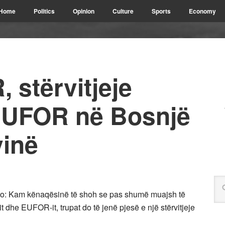
Home
Politics
Opinion
Culture
Sports
Economy
 stërvitjeje
EUFOR në Bosnjë
inë
go: Kam kënaqësinë të shoh se pas shumë muajsh të
t dhe EUFOR-it, trupat do të jenë pjesë e një stërvitjeje