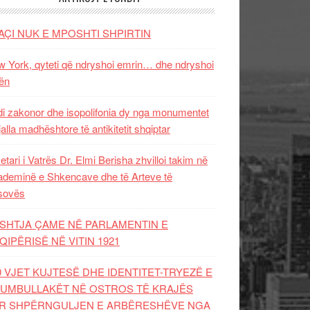
AÇI NUK E MPOSHTI SHPIRTIN
 York, qyteti që ndryshoi emrin… dhe ndryshoi
ën
i zakonor dhe isopolifonia dy nga monumentet
jalla madhështore të antikitetit shqiptar
etari i Vatrës Dr. Elmi Berisha zhvilloi takim në
deminë e Shkencave dhe të Arteve të
sovës
SHTJA ÇAME NË PARLAMENTIN E
QIPËRISË NË VITIN 1921
0 VJET KUJTESË DHE IDENTITET-TRYEZË E
UMBULLAKËT NË OSTROS TË KRAJËS
R SHPËRNGULJEN E ARBËRESHËVE NGA