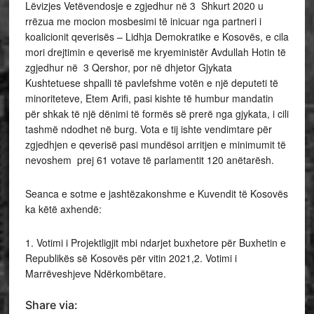
Lëvizjes Vetëvendosje e zgjedhur në 3 Shkurt 2020 u
rrëzua me mocion mosbesimi të inicuar nga partneri i
koalicionit qeverisës – Lidhja Demokratike e Kosovës, e cila
mori drejtimin e qeverisë me kryeministër Avdullah Hotin të
zgjedhur në 3 Qershor, por në dhjetor Gjykata
Kushtetuese shpalli të pavlefshme votën e një deputeti të
minoriteteve, Etem Arifi, pasi kishte të humbur mandatin
për shkak të një dënimi të formës së prerë nga gjykata, i cili
tashmë ndodhet në burg. Vota e tij ishte vendimtare për
zgjedhjen e qeverisë pasi mundësoi arritjen e minimumit të
nevoshem prej 61 votave të parlamentit 120 anëtarësh.
Seanca e sotme e jashtëzakonshme e Kuvendit të Kosovës
ka këtë axhendë:
1. Votimi i Projektligjit mbi ndarjet buxhetore për Buxhetin e
Republikës së Kosovës për vitin 2021,2. Votimi i
Marrëveshjeve Ndërkombëtare.
Share via: