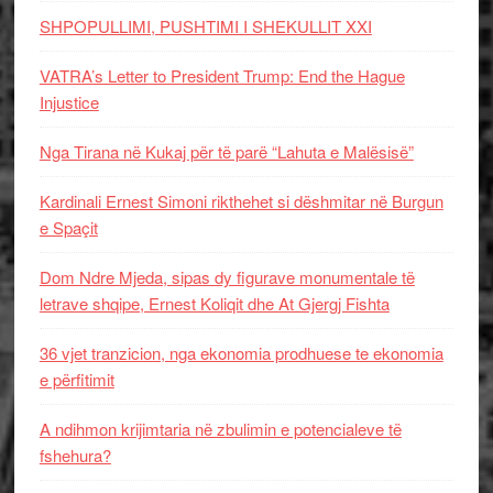
SHPOPULLIMI, PUSHTIMI I SHEKULLIT XXI
VATRA’s Letter to President Trump: End the Hague
Injustice
Nga Tirana në Kukaj për të parë “Lahuta e Malësisë”
Kardinali Ernest Simoni rikthehet si dëshmitar në Burgun
e Spaçit
Dom Ndre Mjeda, sipas dy figurave monumentale të
letrave shqipe, Ernest Koliqit dhe At Gjergj Fishta
36 vjet tranzicion, nga ekonomia prodhuese te ekonomia
e përfitimit
A ndihmon krijimtaria në zbulimin e potencialeve të
fshehura?