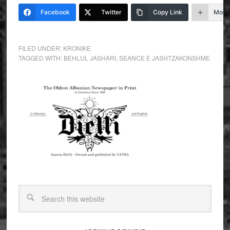
Facebook
Twitter
Copy Link
More
FILED UNDER:
KRONIKE
TAGGED WITH:
BEHLUL JASHARI
,
SEANCE E JASHTZAKONSHME