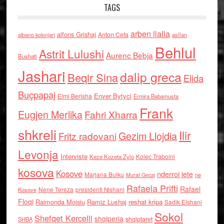
TAGS
arben llalla
alfons Grishaj
Anton Cefa
asllan
albano kolonjari
Behlul
Astrit Lulushi
Aurenc Bebja
Bushati
Jashari
dalip greca
Beqir Sina
Elida
Buçpapaj
Enver Bytyci
Elmi Berisha
Ermira Babamusta
Frank
Eugjen Merlika
Fahri Xharra
shkreli
Ilir
Gezim Llojdia
Fritz radovani
Levonja
Interviste
Kolec Traboini
Keze Kozeta Zylo
kosova
Kosove
nderroi jete
Marjana Bulku
ne
Murat Gecaj
Rafaela Prifti
Rafael
Nene Tereza
Kosove
presidenti Nishani
Floqi
Raimonda Moisiu
Ramiz Lushaj
reshat kripa
Sadik Elshani
Sokol
Shefqet Kercelli
shqiperia
shqiptaret
SHBA