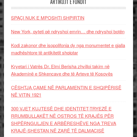
ARTIKUJT E FUNDIT
SPAÇI NUK E MPOSHTI SHPIRTIN
New York, qyteti që ndryshoi emrin… dhe ndryshoi botën
Kodi zakonor dhe isopolifonia dy nga monumentet e gjalla
madhështore të antikitetit shqiptar
Kryetari i Vatrës Dr. Elmi Berisha zhvilloi takim në
Akademinë e Shkencave dhe të Arteve të Kosovës
ÇËSHTJA ÇAME NË PARLAMENTIN E SHQIPËRISË
NË VITIN 1921
300 VJET KUJTESË DHE IDENTITET-TRYEZË E
RRUMBULLAKËT NË OSTROS TË KRAJËS PËR
SHPËRNGULJEN E ARBËRESHËVE NGA TREVA
KRAJË-SHESTAN NË ZARË TË DALMACISË