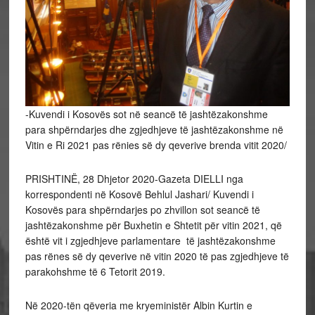
-Kuvendi i Kosovës sot në seancë të jashtëzakonshme
para shpërndarjes dhe zgjedhjeve të jashtëzakonshme në
Vitin e Ri 2021 pas rënies së dy qeverive brenda vitit 2020/
PRISHTINË, 28 Dhjetor 2020-Gazeta DIELLI nga
korrespondenti në Kosovë Behlul Jashari/ Kuvendi i
Kosovës para shpërndarjes po zhvillon sot seancë të
jashtëzakonshme për Buxhetin e Shtetit për vitin 2021, që
është vit i zgjedhjeve parlamentare të jashtëzakonshme
pas rënes së dy qeverive në vitin 2020 të pas zgjedhjeve të
parakohshme të 6 Tetorit 2019.
Në 2020-tën qëveria me kryeministër Albin Kurtin e