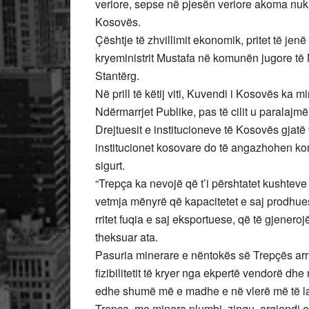
veriore, sepse në pjesën veriore akoma nuk ë
Kosovës.
Çështje të zhvillimit ekonomik, pritet të jen
kryeministrit Mustafa në komunën jugore të 
Stantërg.
Në prill të këtij viti, Kuvendi i Kosovës ka m
Ndërmarrjet Publike, pas të cilit u paralajmë
Drejtuesit e institucioneve të Kosovës gjatë
institucionet kosovare do të angazhohen ko
sigurt.
“Trepça ka nevojë që t’i përshtatet kushteve 
vetmja mënyrë që kapacitetet e saj prodhues
rritet fuqia e saj eksportuese, që të gjenero
theksuar ata.
Pasuria minerare e nëntokës së Trepçës arri
fizibilitetit të kryer nga ekpertë vendorë d
edhe shumë më e madhe e në vlerë më të la
Trepça, me minera plumbi, zingu, argjendi e 