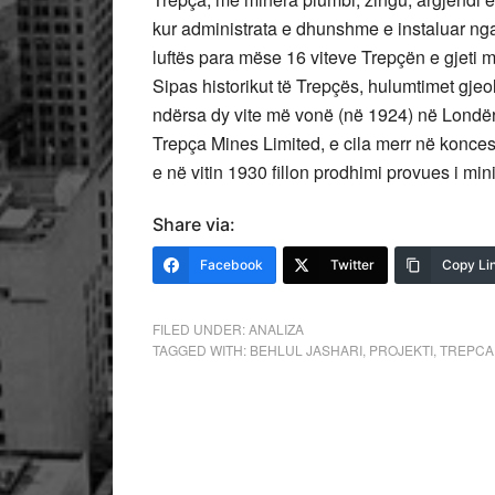
kur administrata e dhunshme e instaluar ng
luftës para mëse 16 viteve Trepçën e gjeti 
Sipas historikut të Trepçës, hulumtimet gjeo
ndërsa dy vite më vonë (në 1924) në Londër
Trepça Mines Limited, e cila merr në koncesi
e në vitin 1930 fillon prodhimi provues i mini
Share via:
Facebook
Twitter
Copy Li
FILED UNDER:
ANALIZA
TAGGED WITH:
BEHLUL JASHARI
,
PROJEKTI
,
TREPCA