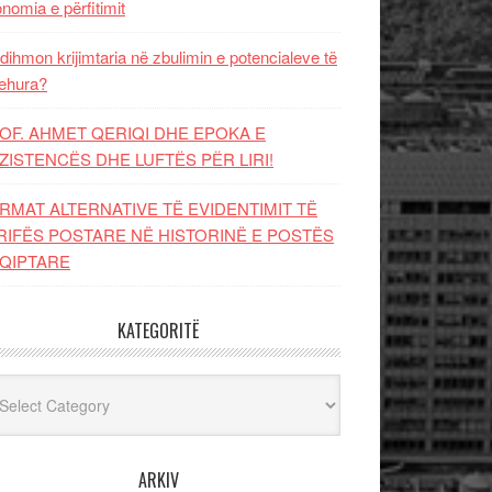
nomia e përfitimit
dihmon krijimtaria në zbulimin e potencialeve të
ehura?
OF. AHMET QERIQI DHE EPOKA E
ZISTENCЁS DHE LUFTЁS PЁR LIRI!
RMAT ALTERNATIVE TË EVIDENTIMIT TË
RIFËS POSTARE NË HISTORINË E POSTËS
QIPTARE
KATEGORITË
egoritë
ARKIV