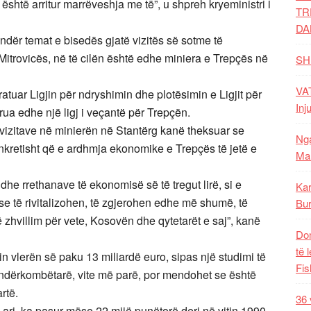
shtë arritur marrëveshja me të”, u shpreh kryeministri i
TR
DA
ë ndër temat e bisedës gjatë vizitës së sotme të
Mitrovicës, në të cilën është edhe miniera e Trepçës në
SH
VAT
iratuar Ligjin për ndryshimin dhe plotësimin e Ligjit për
Inj
rua edhe një ligj i veçantë për Trepçën.
 vizitave në minierën në Stantërg kanë theksuar se
Nga
nkretisht që e ardhmja ekonomike e Trepçës të jetë e
Mal
dhe rrethanave të ekonomisë së të tregut lirë, si e
Kar
e të rivitalizohen, të zgjerohen edhe më shumë, të
Bur
jë zhvillim për vete, Kosovën dhe qytetarët e saj”, kanë
Dom
të 
n vlerën së paku 13 miliardë euro, sipas një studimi të
Fis
he ndërkombëtarë, vite më parë, por mendohet se është
rtë.
36 
ari, ka pasur mëse 22 mijë punëtorë deri në vitin 1990,