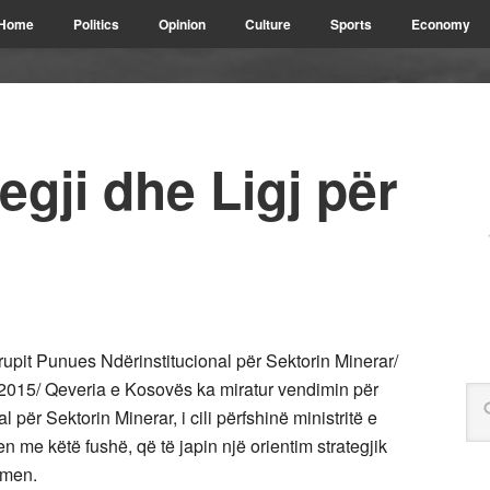
Home
Politics
Opinion
Culture
Sports
Economy
egji dhe Ligj për
upit Punues Ndërinstitucional për Sektorin Minerar/
015/ Qeveria e Kosovës ka miratur vendimin për
për Sektorin Minerar, i cili përfshinë ministritë e
n me këtë fushë, që të japin një orientim strategjik
dhmen.