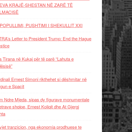
EVA KRAJË-SHESTAN NË ZARË TË
LMACISË
POPULLIMI, PUSHTIMI I SHEKULLIT XXI
RA’s Letter to President Trump: End the Hague
ustice
 Tirana në Kukaj për të parë “Lahuta e
ësisë”
dinali Ernest Simoni rikthehet si dëshmitar në
gun e Spaçit
 Ndre Mjeda, sipas dy figurave monumentale
letrave shqipe, Ernest Koliqit dhe At Gjergj
hta
vjet tranzicion, nga ekonomia prodhuese te