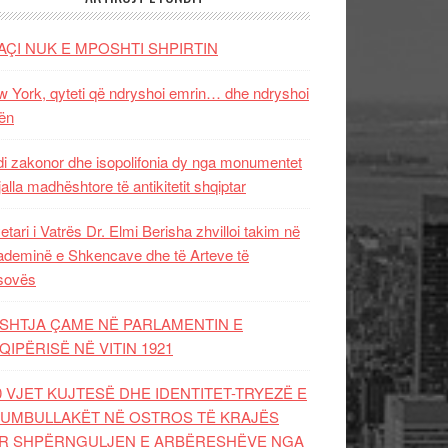
AÇI NUK E MPOSHTI SHPIRTIN
 York, qyteti që ndryshoi emrin… dhe ndryshoi
ën
i zakonor dhe isopolifonia dy nga monumentet
jalla madhështore të antikitetit shqiptar
etari i Vatrës Dr. Elmi Berisha zhvilloi takim në
deminë e Shkencave dhe të Arteve të
sovës
SHTJA ÇAME NË PARLAMENTIN E
QIPËRISË NË VITIN 1921
0 VJET KUJTESË DHE IDENTITET-TRYEZË E
UMBULLAKËT NË OSTROS TË KRAJËS
R SHPËRNGULJEN E ARBËRESHËVE NGA