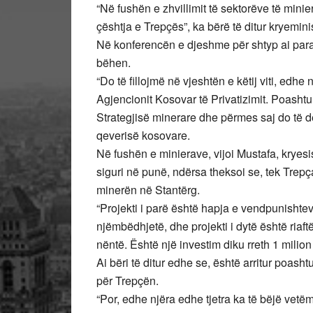
“Në fushën e zhvillimit të sektorëve të mini
çështja e Trepçës”, ka bërë të ditur kryeminis
Në konferencën e djeshme për shtyp ai paral
bëhen.
“Do të fillojmë në vjeshtën e këtij viti, edhe
Agjencionit Kosovar të Privatizimit. Poasht
Strategjisë minerare dhe përmes saj do të de
qeverisë kosovare.
Në fushën e minierave, vijoi Mustafa, kryesis
siguri në punë, ndërsa theksoi se, tek Trep
minerën në Stantërg.
“Projekti i parë është hapja e vendpunishtev
njëmbëdhjetë, dhe projekti i dytë është riaft
nëntë. Është një investim diku rreth 1 milion
Ai bëri të ditur edhe se, është arritur poas
për Trepçën.
“Por, edhe njëra edhe tjetra ka të bëjë vet