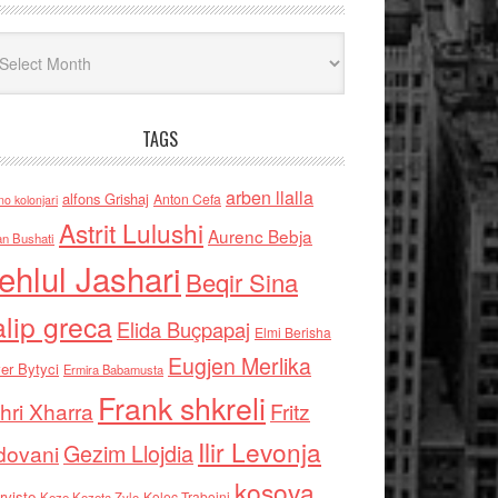
iv
TAGS
arben llalla
alfons Grishaj
Anton Cefa
no kolonjari
Astrit Lulushi
Aurenc Bebja
an Bushati
ehlul Jashari
Beqir Sina
alip greca
Elida Buçpapaj
Elmi Berisha
Eugjen Merlika
er Bytyci
Ermira Babamusta
Frank shkreli
hri Xharra
Fritz
Ilir Levonja
Gezim Llojdia
dovani
kosova
rviste
Kolec Traboini
Keze Kozeta Zylo