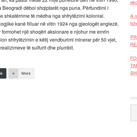
eko
a Beogradi dëboi shqiptarët nga puna. Përfundimi i
me shkatërrime të mëdha nga shfrytëzimi kolonial.
A n
fsh
logjike kanë filluar në vitin 1924 nga gjeologët anglezë,
 formohet një shoqëri aksionare e njohur me emrin
PR
on shfrytëzimin e këtij vendburimi minerar për 50 vjet,
RE
realizimeve të sulfurit dhe plumbit.
FO
TA
SH
nk
More
Kat