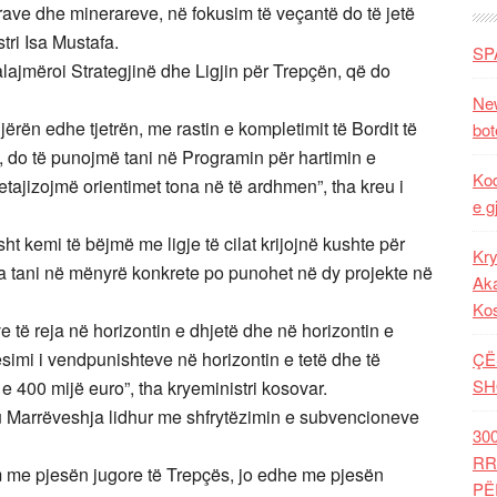
erave dhe minerareve, në fokusim të veçantë do të jetë
tri Isa Mustafa.
SP
ajmëroi Strategjinë dhe Ligjin për Trepçën, që do
New
 njërën edhe tjetrën, me rastin e kompletimit të Bordit të
bot
u, do të punojmë tani në Programin për hartimin e
Kod
tajizojmë orientimet tona në të ardhmen”, tha kreu i
e g
ht kemi të bëjmë me ligje të cilat krijojnë kushte për
Kry
ça tani në mënyrë konkrete po punohet në dy projekte në
Aka
Ko
e të reja në horizontin e dhjetë dhe në horizontin e
ësimi i vendpunishteve në horizontin e tetë dhe të
ÇË
SH
 e 400 mijë euro”, tha kryeministri kosovar.
htu Marrëveshja lidhur me shfrytëzimin e subvencioneve
30
RR
ëm me pjesën jugore të Trepçës, jo edhe me pjesën
PË