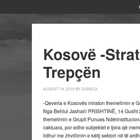
Kosovë -Strat
Trepçën
AUGUST 14, 2015
BY
DGRECA
-Qeveria e Kosovës miraton themelimin e Gr
Nga Behlul Jashari/ PRISHTINË, 14 Gusht 2
themelimin e Grupit Punues Ndërinstitucional 
caktuara, por edhe subjektet e tjera që merre
lidhur me zhvillimin e këtij sektori në të ar