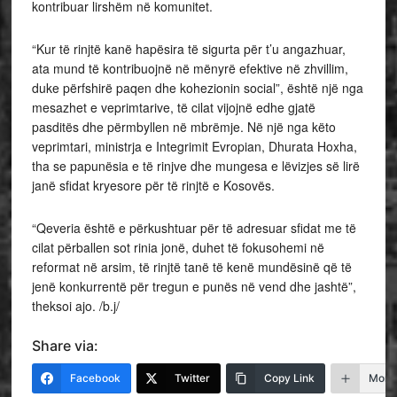
kontribuar lirshëm në komunitet.
“Kur të rinjtë kanë hapësira të sigurta për t’u angazhuar,
ata mund të kontribuojnë në mënyrë efektive në zhvillim,
duke përfshirë paqen dhe kohezionin social”, është një nga
mesazhet e veprimtarive, të cilat vijojnë edhe gjatë
pasditës dhe përmbyllen në mbrëmje. Në një nga këto
veprimtari, ministrja e Integrimit Evropian, Dhurata Hoxha,
tha se papunësia e të rinjve dhe mungesa e lëvizjes së lirë
janë sfidat kryesore për të rinjtë e Kosovës.
“Qeveria është e përkushtuar për të adresuar sfidat me të
cilat përballen sot rinia jonë, duhet të fokusohemi në
reformat në arsim, të rinjtë tanë të kenë mundësinë që të
jenë konkurrentë për tregun e punës në vend dhe jashtë”,
theksoi ajo. /b.j/
Share via:
Facebook
Twitter
Copy Link
More