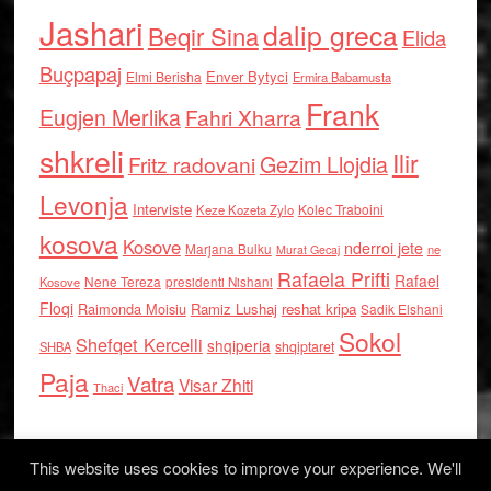
Jashari
dalip greca
Beqir Sina
Elida
Buçpapaj
Enver Bytyci
Elmi Berisha
Ermira Babamusta
Frank
Eugjen Merlika
Fahri Xharra
shkreli
Ilir
Gezim Llojdia
Fritz radovani
Levonja
Interviste
Kolec Traboini
Keze Kozeta Zylo
kosova
Kosove
nderroi jete
Marjana Bulku
ne
Murat Gecaj
Rafaela Prifti
Rafael
Nene Tereza
Kosove
presidenti Nishani
Floqi
Raimonda Moisiu
Ramiz Lushaj
reshat kripa
Sadik Elshani
Sokol
Shefqet Kercelli
shqiperia
shqiptaret
SHBA
Paja
Vatra
Visar Zhiti
Thaci
This website uses cookies to improve your experience. We'll