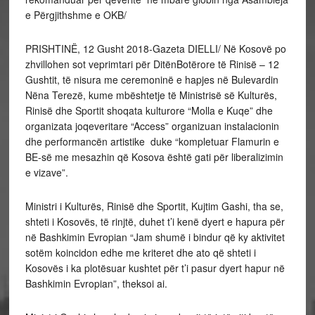
e Përgjithshme e OKB/
PRISHTINË, 12 Gusht 2018-Gazeta DIELLI/ Në Kosovë po
zhvillohen sot veprimtari për DitënBotërore të Rinisë – 12
Gushtit, të nisura me ceremoninë e hapjes në Bulevardin
Nëna Terezë, kume mbështetje të Ministrisë së Kulturës,
Rinisë dhe Sportit shoqata kulturore “Molla e Kuqe” dhe
organizata joqeveritare “Access” organizuan instalacionin
dhe performancën artistike duke “kompletuar Flamurin e
BE-së me mesazhin që Kosova është gati për liberalizimin
e vizave”.
Ministri i Kulturës, Rinisë dhe Sportit, Kujtim Gashi, tha se,
shteti i Kosovës, të rinjtë, duhet t’i kenë dyert e hapura për
në Bashkimin Evropian “Jam shumë i bindur që ky aktivitet
sotëm koincidon edhe me kriteret dhe ato që shteti i
Kosovës i ka plotësuar kushtet për t’i pasur dyert hapur në
Bashkimin Evropian”, theksoi ai.