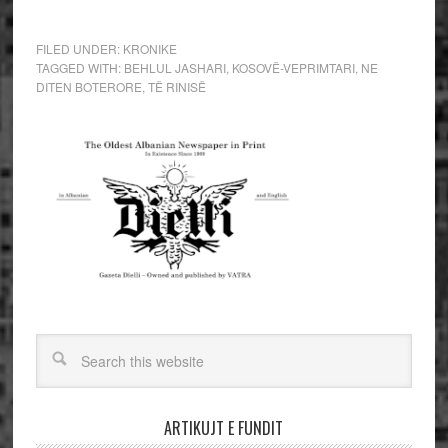
FILED UNDER:
KRONIKE
TAGGED WITH:
BEHLUL JASHARI
,
KOSOVË-VEPRIMTARI
,
NE
DITEN BOTERORE
,
TË RINISË
ARTIKUJT E FUNDIT