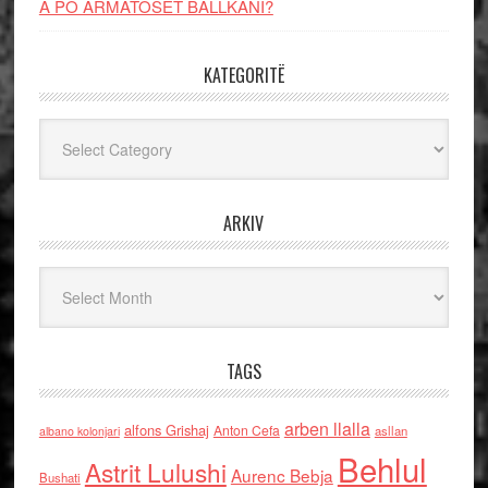
A PO ARMATOSET BALLKANI?
KATEGORITË
Kategoritë
ARKIV
Arkiv
TAGS
arben llalla
alfons Grishaj
Anton Cefa
asllan
albano kolonjari
Behlul
Astrit Lulushi
Aurenc Bebja
Bushati