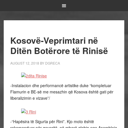
Kosovë-Veprimtari në
Ditën Botërore të Rinisë
AUGUST 12, 2018
BY
DGRECA
-Instalacion dhe performancë artistike duke “kompletuar
Flamurin e BE-së me mesazhin që Kosova është gati për
liberalizimin e vizave”/
-“Hapësira të Sigurta për Rini”. Kjo moto është
rekomanduar për qeveritë në mbarë globin nga Asambleja