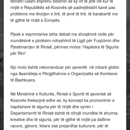
Ministri Gashi shprehu besimin se ky vit të jetë viti kur të
rinjtë e Republikës së Kosovës që padrejtësisht kanë pas
probleme me lëvizjen e lirë, të jenë të lirë, të barabartë me
të gjithë të rinjtë e Evropës.
Pjesë e veprimtarive ishte debati me shoqërinë civile për
mundësinë e plotësim-ndryshimit të Ligjit për Fuqizimin dhe
Pjesëmarrjen të Rinisë, përmes motos “Hapësira të Sigurta
për Rini”.
Kjo moto është rekomanduar për qeveritë në mbarë globin
nga Asambleja e Përgjithshme e Organizatës së Kombeve
të Bashkuara.
Në Ministrinë e Kulturës, Rinisë e Sportit të qeverisë së
Kosovës theksojnë edhe se, ky koncept ka promovimin e
hapësirave të sigurta për të rinjtë dhe synim i
Departamentit të Rinisë është të ofrojë mundësi të shumta,
kreative dhe të sigurta, për të gjithë të rinjtë pa dallime
racore, gjinore, fetare ose prejardhje kulturore, për të