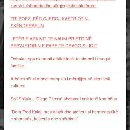
kushtetutshmëria dhe përgjegjësia shtetërore
TRI POEZI PËR GJERGJ KASTRIOTIN-
SKËNDERBEUN
LETËR E ARKIVIT TE NAUM PRIFTIT NË
PERVJETORIN E PARE TE DRAGO SILIQIT
Oxhaku, nga elementi arkitektonik te simboli i trungut
familjar
Arbëreshët si model evropian i mbrojtjes së identitetit
kulturor
Sali Shijaku, “Diego Rivera” shqiptar i artit tonë kombëtar
“Dom Fred Kalaj, mes altarit dhe atdheut si hermeneutikë
e shpresës, kujtesës dhe shërbimit”