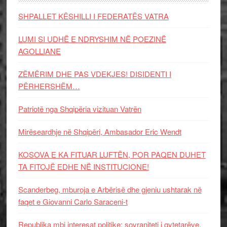
SHPALLET KËSHILLI I FEDERATËS VATRA
LUMI SI UDHË E NDRYSHIM NË POEZINË
AGOLLIANE
ZËMËRIM DHE PAS VDEKJES! DISIDENTI I
PËRHERSHËM…
Patriotë nga Shqipëria vizituan Vatrën
Mirëseardhje në Shqipëri, Ambasador Eric Wendt
KOSOVA E KA FITUAR LUFTËN, POR PAQEN DUHET
TA FITOJË EDHE NË INSTITUCIONE!
Scanderbeg, mburoja e Arbërisë dhe gjeniu ushtarak në
faqet e Giovanni Carlo Saraceni-t
Republika mbi interesat politike: sovraniteti i qytetarëve,