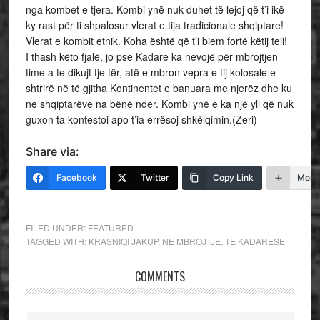
nga kombet e tjera. Kombi ynë nuk duhet të lejoj që t’i ikë
ky rast për ti shpalosur vlerat e tija tradicionale shqiptare!
Vlerat e kombit etnik. Koha është që t’i biem fortë këtij teli!
I thash këto fjalë, jo pse Kadare ka nevojë për mbrojtjen
time a te dikujt tje tër, atë e mbron vepra e tij kolosale e
shtrirë në të gjitha Kontinentet e banuara me njerëz dhe ku
ne shqiptarëve na bënë nder. Kombi ynë e ka një yll që nuk
guxon ta kontestoi apo t’ia errësoj shkëlqimin.(Zeri)
Share via:
Facebook
Twitter
Copy Link
More
FILED UNDER:
FEATURED
TAGGED WITH:
KRASNIQI JAKUP
,
NE MBROJTJE
,
TE KADARESE
COMMENTS