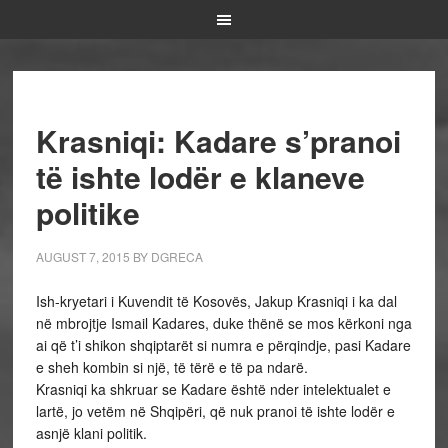
Krasniqi: Kadare s’pranoi
të ishte lodër e klaneve
politike
AUGUST 7, 2015
BY
DGRECA
Ish-kryetari i Kuvendit të Kosovës, Jakup Krasniqi i ka dal
në mbrojtje Ismail Kadares, duke thënë se mos kërkoni nga
ai që t’i shikon shqiptarët si numra e përqindje, pasi Kadare
e sheh kombin si një, të tërë e të pa ndarë.
Krasniqi ka shkruar se Kadare është nder intelektualet e
lartë, jo vetëm në Shqipëri, që nuk pranoi të ishte lodër e
asnjë klani politik.