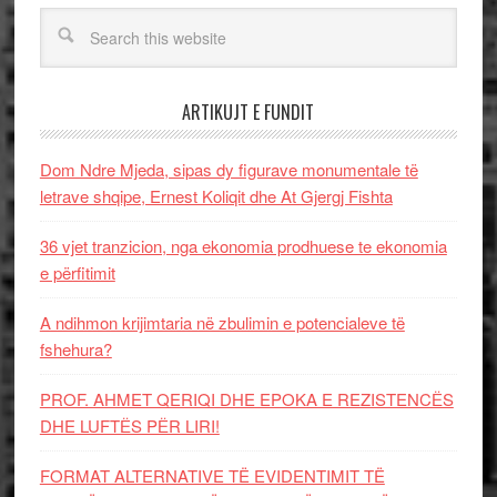
ARTIKUJT E FUNDIT
Dom Ndre Mjeda, sipas dy figurave monumentale të
letrave shqipe, Ernest Koliqit dhe At Gjergj Fishta
36 vjet tranzicion, nga ekonomia prodhuese te ekonomia
e përfitimit
A ndihmon krijimtaria në zbulimin e potencialeve të
fshehura?
PROF. AHMET QERIQI DHE EPOKA E REZISTENCЁS
DHE LUFTЁS PЁR LIRI!
FORMAT ALTERNATIVE TË EVIDENTIMIT TË