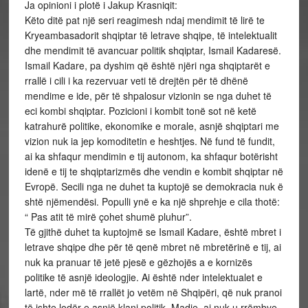
Ja opinioni i plotë i Jakup Krasniqit:
Këto ditë pat një seri reagimesh ndaj mendimit të lirë te
Kryeambasadorit shqiptar të letrave shqipe, të intelektualit
dhe mendimit të avancuar politik shqiptar, Ismail Kadaresë.
Ismail Kadare, pa dyshim që është njëri nga shqiptarët e
rrallë i cili i ka rezervuar veti të drejtën për të dhënë
mendime e ide, për të shpalosur vizionin se nga duhet të
eci kombi shqiptar. Pozicioni i kombit tonë sot në ketë
katrahurë politike, ekonomike e morale, asnjë shqiptari me
vizion nuk ia jep komoditetin e heshtjes. Në fund të fundit,
ai ka shfaqur mendimin e tij autonom, ka shfaqur botërisht
idenë e tij te shqiptarizmës dhe vendin e kombit shqiptar në
Evropë. Secili nga ne duhet ta kuptojë se demokracia nuk ë
shtë njëmendësi. Populli ynë e ka një shprehje e cila thotë:
“ Pas atit të mirë çohet shumë pluhur”.
Të gjithë duhet ta kuptojmë se Ismail Kadare, është mbret i
letrave shqipe dhe për të qenë mbret në mbretërinë e tij, ai
nuk ka pranuar të jetë pjesë e gëzhojës a e kornizës
politike të asnjë ideologjie. Ai është nder intelektualet e
lartë, nder më të rrallët jo vetëm në Shqipëri, që nuk pranoi
të ishte lodër e asnjë klani politik. Madje, ai nuk u rrëmbye