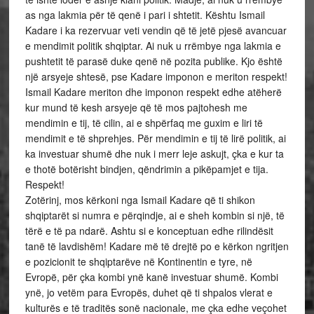
as nga lakmia për të qenë i pari i shtetit. Kështu Ismail
Kadare i ka rezervuar veti vendin që të jetë pjesë avancuar
e mendimit politik shqiptar. Ai nuk u rrëmbye nga lakmia e
pushtetit të parasë duke qenë në pozita publike. Kjo është
një arsyeje shtesë, pse Kadare imponon e meriton respekt!
Ismail Kadare meriton dhe imponon respekt edhe atëherë
kur mund të kesh arsyeje që të mos pajtohesh me
mendimin e tij, të cilin, ai e shpërfaq me guxim e liri të
mendimit e të shprehjes. Për mendimin e tij të lirë politik, ai
ka investuar shumë dhe nuk i merr leje askujt, çka e kur ta
e thotë botërisht bindjen, qëndrimin a pikëpamjet e tija.
Respekt!
Zotërinj, mos kërkoni nga Ismail Kadare që ti shikon
shqiptarët si numra e përqindje, ai e sheh kombin si një, të
tërë e të pa ndarë. Ashtu si e konceptuan edhe rilindësit
tanë të lavdishëm! Kadare më të drejtë po e kërkon ngritjen
e pozicionit te shqiptarëve në Kontinentin e tyre, në
Evropë, për çka kombi ynë kanë investuar shumë. Kombi
ynë, jo vetëm para Evropës, duhet që ti shpalos vlerat e
kulturës e të traditës sonë nacionale, me çka edhe veçohet