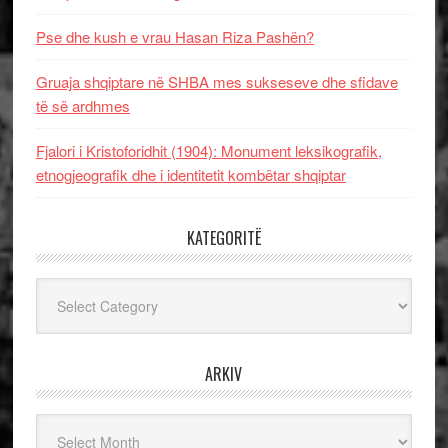
Pse dhe kush e vrau Hasan Riza Pashën?
Gruaja shqiptare në SHBA mes sukseseve dhe sfidave
të së ardhmes
Fjalori i Kristoforidhit (1904): Monument leksikografik,
etnogjeografik dhe i identitetit kombëtar shqiptar
KATEGORITË
Kategoritë
ARKIV
Arkiv