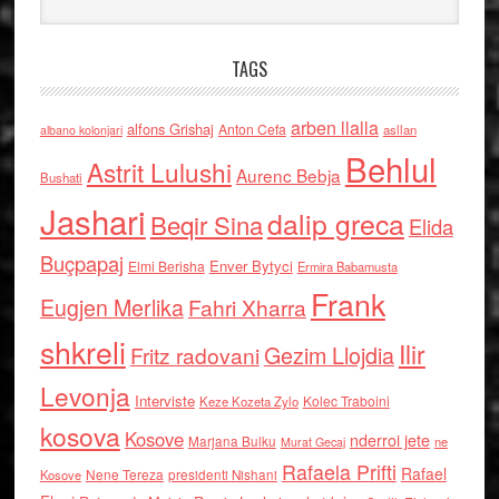
TAGS
arben llalla
alfons Grishaj
Anton Cefa
asllan
albano kolonjari
Behlul
Astrit Lulushi
Aurenc Bebja
Bushati
Jashari
dalip greca
Beqir Sina
Elida
Buçpapaj
Enver Bytyci
Elmi Berisha
Ermira Babamusta
Frank
Eugjen Merlika
Fahri Xharra
shkreli
Ilir
Gezim Llojdia
Fritz radovani
Levonja
Interviste
Kolec Traboini
Keze Kozeta Zylo
kosova
Kosove
nderroi jete
Marjana Bulku
ne
Murat Gecaj
Rafaela Prifti
Rafael
Nene Tereza
Kosove
presidenti Nishani