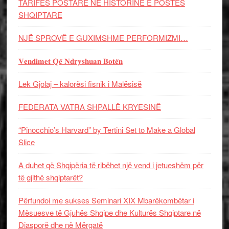
TARIFËS POSTARE NË HISTORINË E POSTËS
SHQIPTARE
NJË SPROVË E GUXIMSHME PERFORMIZMI…
𝐕𝐞𝐧𝐝𝐢𝐦𝐞𝐭 𝐐𝐞̈ 𝐍𝐝𝐫𝐲𝐬𝐡𝐮𝐚𝐧 𝐁𝐨𝐭𝐞̈𝐧
Lek Gjolaj – kalorësi fisnik i Malësisë
FEDERATA VATRA SHPALLË KRYESINË
“Pinocchio’s Harvard” by Tertini Set to Make a Global
Slice
A duhet që Shqipëria të ribëhet një vend i jetueshëm për
të gjithë shqiptarët?
Përfundoi me sukses Seminari XIX Mbarëkombëtar i
Mësuesve të Gjuhës Shqipe dhe Kulturës Shqiptare në
Diasporë dhe në Mërgatë