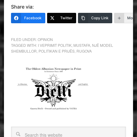
Share via:
Facebook
Twitter
Copy Link
More
FILED UNDER:
OPINION
TAGGED WITH:
I VEPRIMIT POLITIK
,
MUSTAFA
,
NJË MODEL
SHEMBULLOR
,
POLITIKAN E PRIJËS
,
RUGOVA