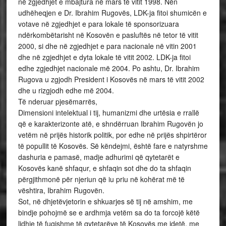
në zgjedhjet e mbajtura në mars të vitit 1998. Nën
udhëheqjen e Dr. Ibrahim Rugovës, LDK-ja fitoi shumicën e
votave në zgjedhjet e para lokale të sponsorizuara
ndërkombëtarisht në Kosovën e pasluftës në tetor të vitit
2000, si dhe në zgjedhjet e para nacionale në vitin 2001
dhe në zgjedhjet e dyta lokale të vitit 2002. LDK-ja fitoi
edhe zgjedhjet nacionale më 2004. Po ashtu, Dr. Ibrahim
Rugova u zgjodh President i Kosovës në mars të vitit 2002
dhe u rizgjodh edhe më 2004.
Të nderuar pjesëmarrës,
Dimensioni intelektual i tij, humanizmi dhe urtësia e rrallë
që e karakterizonte atë, e shndërruan Ibrahim Rugovën jo
vetëm në prijës historik politik, por edhe në prijës shpirtëror
të popullit të Kosovës. Së këndejmi, është fare e natyrshme
dashuria e pamasë, madje adhurimi që qytetarët e
Kosovës kanë shfaqur, e shfaqin sot dhe do ta shfaqin
përgjithmonë për njeriun që iu priu në kohërat më të
vështira, Ibrahim Rugovën.
Sot, në dhjetëvjetorin e shkuarjes së tij në amshim, me
bindje pohojmë se e ardhmja vetëm sa do ta forcojë këtë
lidhje të fuqishme të qytetarëve të Kosovës me idetë, me