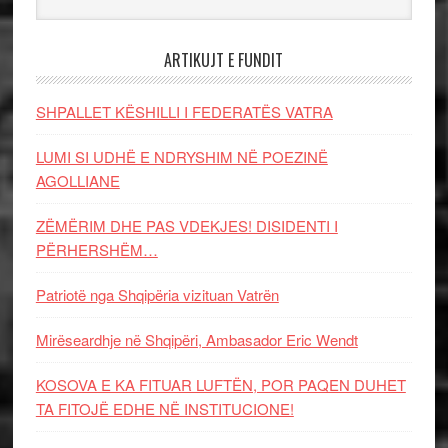
ARTIKUJT E FUNDIT
SHPALLET KËSHILLI I FEDERATËS VATRA
LUMI SI UDHË E NDRYSHIM NË POEZINË
AGOLLIANE
ZËMËRIM DHE PAS VDEKJES! DISIDENTI I
PËRHERSHËM…
Patriotë nga Shqipëria vizituan Vatrën
Mirëseardhje në Shqipëri, Ambasador Eric Wendt
KOSOVA E KA FITUAR LUFTËN, POR PAQEN DUHET
TA FITOJË EDHE NË INSTITUCIONE!