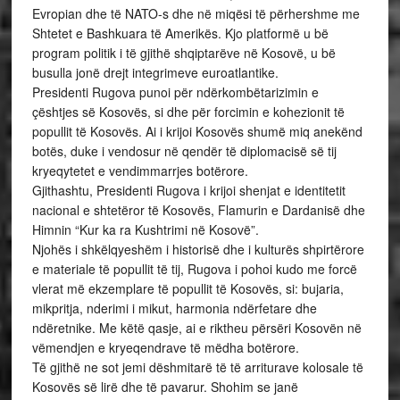
Evropian dhe të NATO-s dhe në miqësi të përhershme me
Shtetet e Bashkuara të Amerikës. Kjo platformë u bë
program politik i të gjithë shqiptarëve në Kosovë, u bë
busulla jonë drejt integrimeve euroatlantike.
Presidenti Rugova punoi për ndërkombëtarizimin e
çështjes së Kosovës, si dhe për forcimin e kohezionit të
popullit të Kosovës. Ai i krijoi Kosovës shumë miq anekënd
botës, duke i vendosur në qendër të diplomacisë së tij
kryeqytetet e vendimmarrjes botërore.
Gjithashtu, Presidenti Rugova i krijoi shenjat e identitetit
nacional e shtetëror të Kosovës, Flamurin e Dardanisë dhe
Himnin “Kur ka ra Kushtrimi në Kosovë”.
Njohës i shkëlqyeshëm i historisë dhe i kulturës shpirtërore
e materiale të popullit të tij, Rugova i pohoi kudo me forcë
vlerat më ekzemplare të popullit të Kosovës, si: bujaria,
mikpritja, nderimi i mikut, harmonia ndërfetare dhe
ndëretnike. Me këtë qasje, ai e riktheu përsëri Kosovën në
vëmendjen e kryeqendrave të mëdha botërore.
Të gjithë ne sot jemi dëshmitarë të të arriturave kolosale të
Kosovës së lirë dhe të pavarur. Shohim se janë