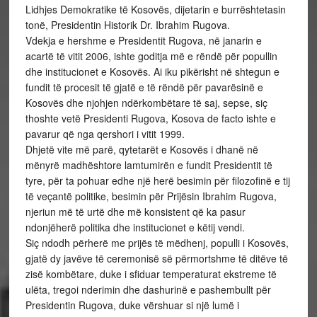
Lidhjes Demokratike të Kosovës, dijetarin e burrështetasin
tonë, Presidentin Historik Dr. Ibrahim Rugova.
Vdekja e hershme e Presidentit Rugova, në janarin e
acartë të vitit 2006, ishte goditja më e rëndë për popullin
dhe institucionet e Kosovës. Ai iku pikërisht në shtegun e
fundit të procesit të gjatë e të rëndë për pavarësinë e
Kosovës dhe njohjen ndërkombëtare të saj, sepse, siç
thoshte vetë Presidenti Rugova, Kosova de facto ishte e
pavarur që nga qershori i vitit 1999.
Dhjetë vite më parë, qytetarët e Kosovës i dhanë në
mënyrë madhështore lamtumirën e fundit Presidentit të
tyre, për ta pohuar edhe një herë besimin për filozofinë e tij
të veçantë politike, besimin për Prijësin Ibrahim Rugova,
njeriun më të urtë dhe më konsistent që ka pasur
ndonjëherë politika dhe institucionet e këtij vendi.
Siç ndodh përherë me prijës të mëdhenj, populli i Kosovës,
gjatë dy javëve të ceremonisë së përmortshme të ditëve të
zisë kombëtare, duke i sfiduar temperaturat ekstreme të
ulëta, tregoi nderimin dhe dashurinë e pashembullt për
Presidentin Rugova, duke vërshuar si një lumë i