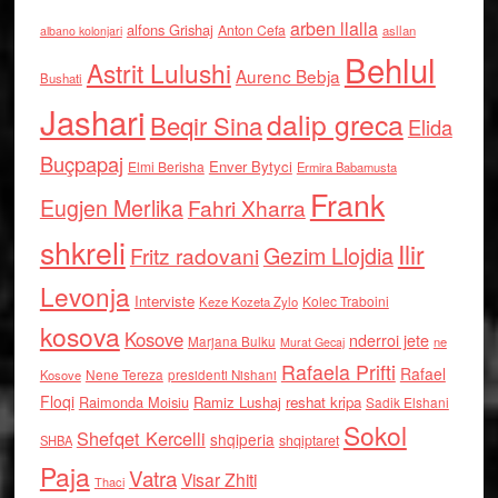
arben llalla
alfons Grishaj
Anton Cefa
asllan
albano kolonjari
Behlul
Astrit Lulushi
Aurenc Bebja
Bushati
Jashari
dalip greca
Beqir Sina
Elida
Buçpapaj
Enver Bytyci
Elmi Berisha
Ermira Babamusta
Frank
Eugjen Merlika
Fahri Xharra
shkreli
Ilir
Gezim Llojdia
Fritz radovani
Levonja
Interviste
Kolec Traboini
Keze Kozeta Zylo
kosova
Kosove
nderroi jete
Marjana Bulku
ne
Murat Gecaj
Rafaela Prifti
Rafael
Nene Tereza
Kosove
presidenti Nishani
Floqi
Raimonda Moisiu
Ramiz Lushaj
reshat kripa
Sadik Elshani
Sokol
Shefqet Kercelli
shqiperia
shqiptaret
SHBA
Paja
Vatra
Visar Zhiti
Thaci