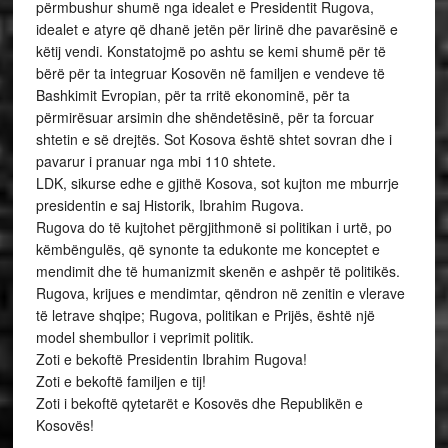
përmbushur shumë nga idealet e Presidentit Rugova,
idealet e atyre që dhanë jetën për lirinë dhe pavarësinë e
këtij vendi. Konstatojmë po ashtu se kemi shumë për të
bërë për ta integruar Kosovën në familjen e vendeve të
Bashkimit Evropian, për ta rritë ekonominë, për ta
përmirësuar arsimin dhe shëndetësinë, për ta forcuar
shtetin e së drejtës. Sot Kosova është shtet sovran dhe i
pavarur i pranuar nga mbi 110 shtete.
LDK, sikurse edhe e gjithë Kosova, sot kujton me mburrje
presidentin e saj Historik, Ibrahim Rugova.
Rugova do të kujtohet përgjithmonë si politikan i urtë, po
këmbëngulës, që synonte ta edukonte me konceptet e
mendimit dhe të humanizmit skenën e ashpër të politikës.
Rugova, krijues e mendimtar, qëndron në zenitin e vlerave
të letrave shqipe; Rugova, politikan e Prijës, është një
model shembullor i veprimit politik.
Zoti e bekoftë Presidentin Ibrahim Rugova!
Zoti e bekoftë familjen e tij!
Zoti i bekoftë qytetarët e Kosovës dhe Republikën e
Kosovës!