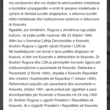
me vendosmëri dhe me dinjitet të admirueshëm intelektual
e kombëtar propagandën e errët të qarqeve intelektuale e
zyrtare të Serbisë kundër shqiptarëve, e sidomos kundër
elitës intelektuale dhe institucioneve arsimore e shkencore
të Kosovës.
Ngadalë, por bindshëm, Rugova u shndërrua nga prijësi
kulturor, në prijës politik nacional. Më 23 dhjetor 1989,
ditën kur u themelua Lidhja Demokratike e Kosovës,
Ibrahim Rugova u zgjodh njëzëri Kryetar i LDK-së.
Në bashkëpunim me forcat e tjera politike shqiptare në
Kosovë, si dhe me Kuvendin e atëhershëm të Kosovës, Dr.
Ibrahim Rugova dhe LDK-ja përmbyllën kornizën ligjore për
institucionalizimin e pavarësisë së Kosovës. Deklarata e
Pavarësisë (2 Korrik 1990), shpallja e Kosovës Republikë
dhe miratimi i Kushtetutës së Kaçanikut (7 shtator 1990),
Referendumi popullor për pavarësinë dhe sovranitetin e
Kosovës, shtator 1991, qenë prelud për zgjedhjet e para
shumëpartiake për Kuvendin e Kosovës më 24 maj 1992.
Dr. Ibrahim Rugova u zgjodh President i Republikës së
Kosovës. Ai u rizgjodh President i Republikës së Kosovës