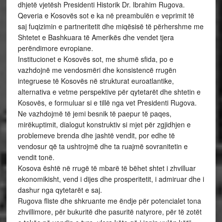
dhjetë vjetësh Presidenti Historik Dr. Ibrahim Rugova.
Qeveria e Kosovës sot e ka në preambulën e veprimit të
saj fuqizimin e partneritetit dhe miqësisë të përhershme me
Shtetet e Bashkuara të Amerikës dhe vendet tjera
perëndimore evropiane.
Institucionet e Kosovës sot, me shumë sfida, po e
vazhdojnë me vendosmëri dhe konsistencë rrugën
integruese të Kosovës në strukturat euroatlantike,
alternativa e vetme perspektive për qytetarët dhe shtetin e
Kosovës, e formuluar si e tillë nga vet Presidenti Rugova.
Ne vazhdojmë të jemi besnik të paepur të paqes,
mirëkuptimit, dialogut konstruktiv si mjet për zgjidhjen e
problemeve brenda dhe jashtë vendit, por edhe të
vendosur që ta ushtrojmë dhe ta ruajmë sovranitetin e
vendit tonë.
Kosova është në rrugë të mbarë të bëhet shtet i zhvilluar
ekonomikisht, vend i dijes dhe prosperitetit, i admiruar dhe i
dashur nga qytetarët e saj.
Rugova fliste dhe shkruante me ëndje për potencialet tona
zhvillimore, për bukuritë dhe pasuritë natyrore, për të zotët