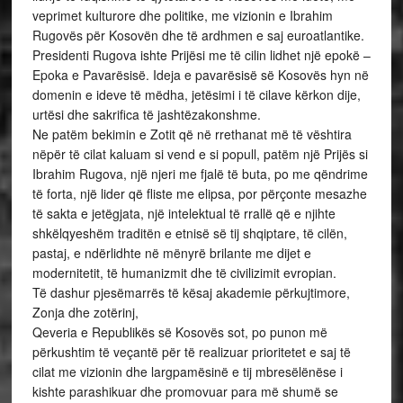
veprimet kulturore dhe politike, me vizionin e Ibrahim
Rugovës për Kosovën dhe të ardhmen e saj euroatlantike.
Presidenti Rugova ishte Prijësi me të cilin lidhet një epokë –
Epoka e Pavarësisë. Ideja e pavarësisë së Kosovës hyn në
domenin e ideve të mëdha, jetësimi i të cilave kërkon dije,
urtësi dhe sakrifica të jashtëzakonshme.
Ne patëm bekimin e Zotit që në rrethanat më të vështira
nëpër të cilat kaluam si vend e si popull, patëm një Prijës si
Ibrahim Rugova, një njeri me fjalë të buta, po me qëndrime
të forta, një lider që fliste me elipsa, por përçonte mesazhe
të sakta e jetëgjata, një intelektual të rrallë që e njihte
shkëlqyeshëm traditën e etnisë së tij shqiptare, të cilën,
pastaj, e ndërlidhte në mënyrë brilante me dijet e
modernitetit, të humanizmit dhe të civilizimit evropian.
Të dashur pjesëmarrës të kësaj akademie përkujtimore,
Zonja dhe zotërinj,
Qeveria e Republikës së Kosovës sot, po punon më
përkushtim të veçantë për të realizuar prioritetet e saj të
cilat me vizionin dhe largpamësinë e tij mbresëlënëse i
kishte parashikuar dhe promovuar para më shumë se