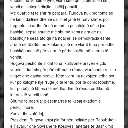
e tokës në vendin e tyre, vlera këto që i japin vulën këtij
vendi e i shtojnë dinjitetin këtij populli.
Me duart e tij të shtrira përpara, Rugova nuk mohonte se
ne kemi dallime dhe se dallimet janë të natyrshme, por
tregonte se ardhmërinë mund ta pushtojmë nëse jemi
bashkë, sepse shumë më shumë kemi gjera që na
bashkojnë sesa ato që na ndajnë, se demokracia është
arenë në të cilën ne konkurrojmë me vlerat tona por edhe
bashkëpunojmë për vlera të përbashkëta në interes të
vendit.
Rugova peshonte sfidat tona, kultivonte arsyen e çdo
veprimi, durimin për përballimet e rënda, vlerësonte rolin e
miqve dhe dashamirëve. Këto vlera na nevojiten edhe sot,
kur po kalojmë një rrugë jo të lehtë, por të domosdoshme,
kur po bëjmë kthesa të mëdha dhe të rënda politike në
interes të vendit tonë.
Shumë të nderuar pjesëmarrës të kësaj akademie
përkujtimore,
Zonja dhe zotërinj,
Presidenti Rugova krijoi platformën politike për Republikën
e Pavarur dhe Sovrane të Kosovës, anëtare të Bashkimit