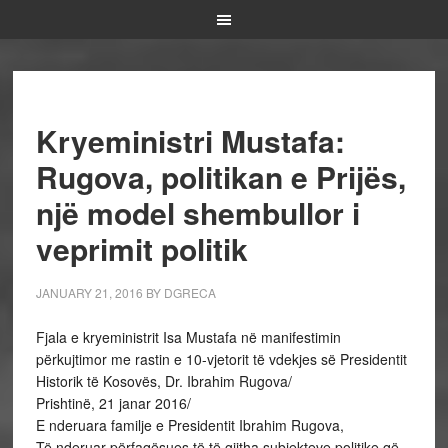
Kryeministri Mustafa:
Rugova, politikan e Prijës,
një model shembullor i
veprimit politik
JANUARY 21, 2016
BY
DGRECA
Fjala e kryeministrit Isa Mustafa në manifestimin
përkujtimor me rastin e 10-vjetorit të vdekjes së Presidentit
Historik të Kosovës, Dr. Ibrahim Rugova/
Prishtinë, 21 janar 2016/
E nderuara familje e Presidentit Ibrahim Rugova,
Të nderuar përfaqësues të të gjitha subjekteve politike që