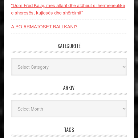
“Dom Fred Kalaj, mes altarit dhe atdheut si hermeneutikë
e shpresës, kujtesës dhe shërbimit”
A PO ARMATOSET BALLKANI?
KATEGORITË
Kategoritë
ARKIV
Arkiv
TAGS