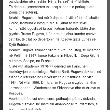
pandalshëm në sheshin “Nëna Terezë” të Prishtinës.
Të dashur pjesëmarrës të kësaj akademie përkujtimore,
Zonja dhe zotërinj,
Ibrahim Rugova u lind më 2 dhjetor të vitit 1944 në fshatin
Cercë, Komuna e Istogut. Më 10 janar të vitit 1945
komunistët jugosllavë ia pushkatuan babanë, Ukën dhe
gjyshin Rrustë Rugova, luftëtarë të njohur kundër çetave
çetnike, të cilat po depërtonin në Kosovë gjatë Luftës së
Dytë Botërore.
Ibrahim Rugova shkollën fillore e kreu në Istog, të mesmen
në Pejë, më 1967, kurse Fakultetin Filozofik – Dega Gjuhë
e Letërsi Shqipe, në Prishtinë.
Gjatë vitit akademik 1976-77 qëndroi në Paris, nën
mbikëqyrjen e semiologut Roland Barti. Rugova doktoroi në
fushën e letërsisë në Universitetin e Prishtinës, në vitin
1984. Në vitin 1996, Dr. Ibrahim Rugova u zgjodh anëtar
korrespondent i Akademisë së Shkencave dhe të Arteve të
Kosovës.
Veprimtarinë e vet shkencore, pothuajse për dy dekada,
Rugova e zhvilloi në Institutin Albanologjik të Prishtinës, si
hulumtues i letërsisë.