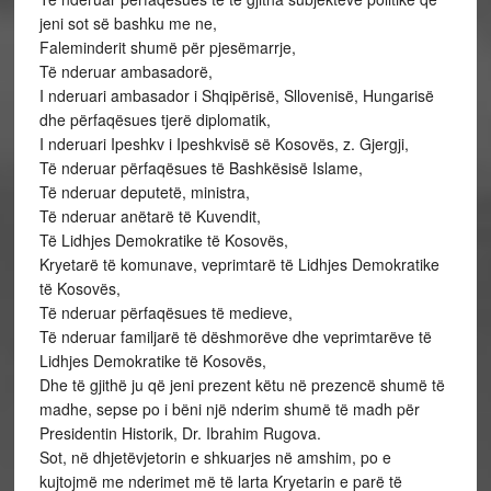
jeni sot së bashku me ne,
Faleminderit shumë për pjesëmarrje,
Të nderuar ambasadorë,
I nderuari ambasador i Shqipërisë, Sllovenisë, Hungarisë
dhe përfaqësues tjerë diplomatik,
I nderuari Ipeshkv i Ipeshkvisë së Kosovës, z. Gjergji,
Të nderuar përfaqësues të Bashkësisë Islame,
Të nderuar deputetë, ministra,
Të nderuar anëtarë të Kuvendit,
Të Lidhjes Demokratike të Kosovës,
Kryetarë të komunave, veprimtarë të Lidhjes Demokratike
të Kosovës,
Të nderuar përfaqësues të medieve,
Të nderuar familjarë të dëshmorëve dhe veprimtarëve të
Lidhjes Demokratike të Kosovës,
Dhe të gjithë ju që jeni prezent këtu në prezencë shumë të
madhe, sepse po i bëni një nderim shumë të madh për
Presidentin Historik, Dr. Ibrahim Rugova.
Sot, në dhjetëvjetorin e shkuarjes në amshim, po e
kujtojmë me nderimet më të larta Kryetarin e parë të