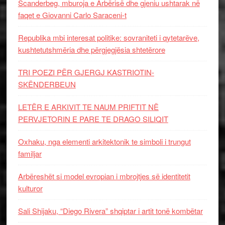
Scanderbeg, mburoja e Arbërisë dhe gjeniu ushtarak në
faqet e Giovanni Carlo Saraceni-t
Republika mbi interesat politike: sovraniteti i qytetarëve,
kushtetutshmëria dhe përgjegjësia shtetërore
TRI POEZI PËR GJERGJ KASTRIOTIN-
SKËNDERBEUN
LETËR E ARKIVIT TE NAUM PRIFTIT NË
PERVJETORIN E PARE TE DRAGO SILIQIT
Oxhaku, nga elementi arkitektonik te simboli i trungut
familjar
Arbëreshët si model evropian i mbrojtjes së identitetit
kulturor
Sali Shijaku, “Diego Rivera” shqiptar i artit tonë kombëtar