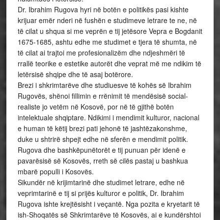
Dr. Ibrahim Rugova hyri në botën e politikës pasi kishte
krijuar emër nderi në fushën e studimeve letrare te ne, në
të cilat u shqua si me veprën e tij jetësore Vepra e Bogdanit
1675-1685, ashtu edhe me studimet e tjera të shumta, në
të cilat ai trajtoi me profesionalizëm dhe ndjeshmëri të
rrallë teorike e estetike autorët dhe veprat më me ndikim të
letërsisë shqipe dhe të asaj botërore.
Brezi i shkrimtarëve dhe studiuesve të kohës së Ibrahim
Rugovës, shënoi fillimin e rrënimit të mendësisë social-
realiste jo vetëm në Kosovë, por në të gjithë botën
intelektuale shqiptare. Ndikimi i mendimit kulturor, nacional
e human të këtij brezi pati jehonë të jashtëzakonshme,
duke u shtrirë shpejt edhe në sferën e mendimit politik.
Rugova dhe bashkëpunëtorët e tij punuan për idenë e
pavarësisë së Kosovës, rreth së cilës pastaj u bashkua
mbarë populli i Kosovës.
Sikundër në krijimtarinë dhe studimet letrare, edhe në
veprimtarinë e tij si prijës kulturor e politik, Dr. Ibrahim
Rugova ishte krejtësisht i veçantë. Nga pozita e kryetarit të
ish-Shoqatës së Shkrimtarëve të Kosovës, ai e kundërshtoi