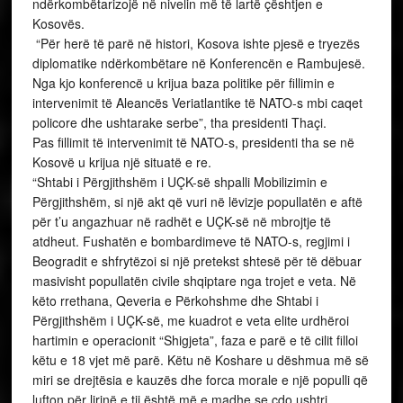
Përgjithshëm i UÇK-së, me kuadrot e veta elite urdhëroi
hartimin e operacionit “Shigjeta”, faza e parë e të cilit filloi
këtu e 18 vjet më parë. Këtu në Koshare u dëshmua më së
miri se drejtësia e kauzës dhe forca morale e një populli që
lufton për lirinë e tij është më e madhe se çdo ushtri
pushtuese”, u shpreh presidenti Thaçi.
Beteja e Koshares rriti vetëbesimin e sprovuar të UÇK-së,
shtoi presidenti Thaçi, duke bërë që me forcë për herë të
parë të thyhet kufiri ndarës Kosovë – Shqipëri dhe të
mundet ushtria serbe në kufi.
“Beteja e Koshares ishte një triumf ushtarak i pastër dhe
mesazh i qartë për popullatën e dëbuar nga Kosova, që së
shpejti të zhvendosurit do të ktheheshin në vatrat e tyre.
Përmes zonës së kontrolluar nga UÇK-ja do të hynin më
lehtë edhe ndihmat humanitare për popullatën e
zhvendosur brenda Kosovës. Thyerja e kufirit ishte mesazh
se rruga e furnizimit me armatim për zonat e thella brenda
Kosovës ishte i mundshme edhe në atë kohë”, tha
presidenti Thaçi.
Presidenti theksoi se operacioni “Shigjeta”, brenda planit