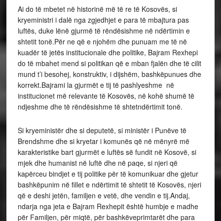
Ai do të mbetet në historinë më të re të Kosovës, si
kryeministri i dalë nga zgjedhjet e para të mbajtura pas
luftës, duke lënë gjurmë të rëndësishme në ndërtimin e
shtetit tonë.Për ne që e njohëm dhe punuam me të në
kuadër të jetës institucionale dhe politike, Bajram Rexhepi
do të mbahet mend si politikan që e mban fjalën dhe të cilit
mund t’i besohej, konstruktiv, i dijshëm, bashkëpunues dhe
korrekt.Bajrami la gjurmët e tij të pashlyeshme në
institucionet më relevante të Kosovës, në kohë shumë të
ndjeshme dhe të rëndësishme të shtetndërtimit tonë.
Si kryeministër dhe si deputetë, si ministër i Punëve të
Brendshme dhe si kryetar i komunës që në mënyrë më
karakteristike bart gjurmët e luftës së fundit në Kosovë, si
mjek dhe humanist në luftë dhe në paqe, si njeri që
kapërceu bindjet e tij politike për të komunikuar dhe gjetur
bashkëpunim në fillet e ndërtimit të shtetit të Kosovës, njeri
që e deshi jetën, familjen e vetë, dhe vendin e tij.Andaj,
ndarja nga jeta e Bajram Rexhepit është humbje e madhe
për Familjen, për miqtë, për bashkëveprimtarët dhe para