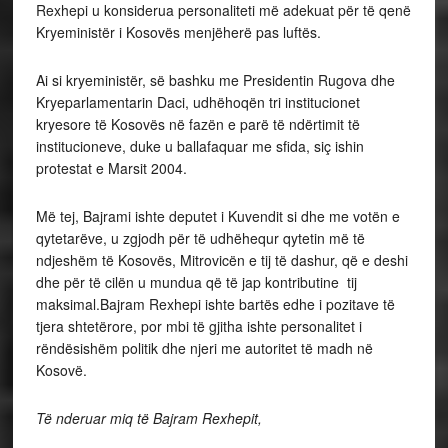
Rexhepi u konsiderua personaliteti më adekuat për të qenë
Kryeministër i Kosovës menjëherë pas luftës.
Ai si kryeministër, së bashku me Presidentin Rugova dhe
Kryeparlamentarin Daci, udhëhoqën tri institucionet
kryesore të Kosovës në fazën e parë të ndërtimit të
institucioneve, duke u ballafaquar me sfida, siç ishin
protestat e Marsit 2004.
Më tej, Bajrami ishte deputet i Kuvendit si dhe me votën e
qytetarëve, u zgjodh për të udhëhequr qytetin më të
ndjeshëm të Kosovës, Mitrovicën e tij të dashur, që e deshi
dhe për të cilën u mundua që të jap kontributine tij
maksimal.Bajram Rexhepi ishte bartës edhe i pozitave të
tjera shtetërore, por mbi të gjitha ishte personalitet i
rëndësishëm politik dhe njeri me autoritet të madh në
Kosovë.
Të nderuar miq të Bajram Rexhepit,