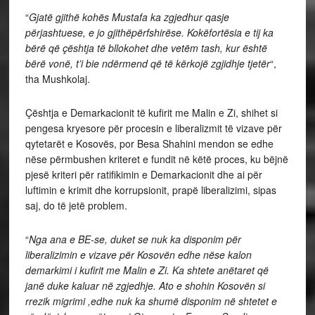
“
Gjatë gjithë kohës Mustafa ka zgjedhur qasje
përjashtuese, e jo gjithëpërfshirëse. Kokëfortësia e tij ka
bërë që çështja të bllokohet dhe vetëm tash, kur është
bërë vonë, t’i bie ndërmend që të kërkojë zgjidhje tjetër
“,
tha Mushkolaj.
Çështja e Demarkacionit të kufirit me Malin e Zi, shihet si
pengesa kryesore për procesin e liberalizmit të vizave për
qytetarët e Kosovës, por Besa Shahini mendon se edhe
nëse përmbushen kriteret e fundit në këtë proces, ku bëjnë
pjesë kriteri për ratifikimin e Demarkacionit dhe ai për
luftimin e krimit dhe korrupsionit, prapë liberalizimi, sipas
saj, do të jetë problem.
“
Nga ana e BE-se, duket se nuk ka disponim për
liberalizimin e vizave për Kosovën edhe nëse kalon
demarkimi i kufirit me Malin e Zi. Ka shtete anëtaret që
janë duke kaluar në zgjedhje. Ato e shohin Kosovën si
rrezik migrimi ,edhe nuk ka shumë disponim në shtetet e