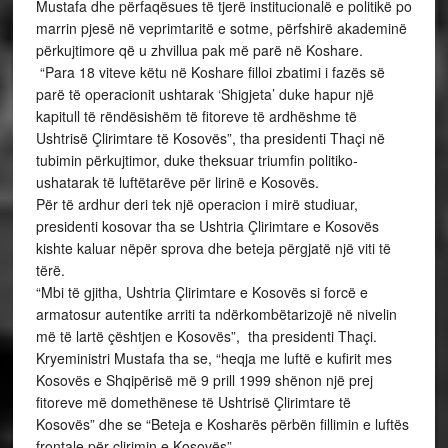
Kryeministri Mustafa tha se, “heqja me luftë e kufirit mes
Kosovës e Shqipërisë më 9 prill 1999 shënon një prej
fitoreve më domethënese të Ushtrisë Çlirimtare të
Kosovës” dhe se “Beteja e Kosharës përbën fillimin e luftës
frontale për çlirimin e Kosovës”.
Kreu i qeverisë vlerësoi lartë kontributin e
jashtëzakonshëm të heronjve Agim Ramadani, Sali Çekaj,
Abaz Thaçi, Xhemajl Fetahu, por edhe veprën e gjithë
heronjve e dëshmorëve të Betejës së Koshares dhe
betejave anekënd Kosovës.
“Po ashtu krenohemi edhe me luftëtarët e gjallë të kësaj
brigade që sot janë bërë pjesë e rëndësishme e ndërtimit
të Kosovës dhe të institucioneve të Republikës së
Kosovës”, tha kryeministri Mustafa.
Në tubimin përkujtimor për Betejën e Kosharës, nga
pjesëmarrësit e udhëheqësit e saj, foli Rrustem Berisha,
komandant i Brigades 138 “Agim Ramadani”.
“9 prilli i vitit 1999 është një nga datat më të rëndësishme
të historisë së Kosovës, datë e Besëlidhjes së shqiptarëve
në frontin për çlirimin e Kosovës”, theksohet në