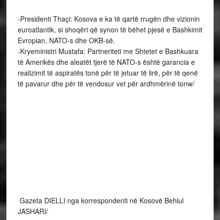
Gazeta DIELLI nga korrespondenti në Kosovë Behlul
JASHARI/
KOSHARE, 9 Prill 2017/ Beteja e Koshares që bashkoi
shqiptarët, e para 18 viteve, e vlerësuar simbol i unitetit
dhe sakrificës sublime për çlirimin e Kosovës, u përkujtua
sot me homazhe dëshmorëve dhe me një tubim, me
pjesëmarrës edhe nga Shqipëria.
“Ditët e Shqipes”, për nder të Betejës së Koshares, është
manifestimi tradicional në përvjetorët e rrënimit të gurëve