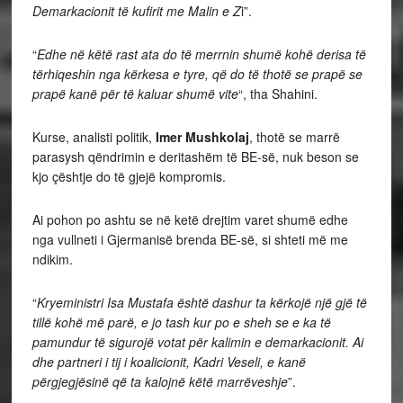
Demarkacionit të kufirit me Malin e Z
i”.
“
Edhe në këtë rast ata do të merrnin shumë kohë derisa të
tërhiqeshin nga kërkesa e tyre, që do të thotë se prapë se
prapë kanë për të kaluar shumë vite
“, tha Shahini.
Kurse, analisti politik,
Imer Mushkolaj
, thotë se marrë
parasysh qëndrimin e deritashëm të BE-së, nuk beson se
kjo çështje do të gjejë kompromis.
Ai pohon po ashtu se në ketë drejtim varet shumë edhe
nga vullneti i Gjermanisë brenda BE-së, si shteti më me
ndikim.
“
Kryeministri Isa Mustafa është dashur ta kërkojë një gjë të
tillë kohë më parë, e jo tash kur po e sheh se e ka të
pamundur të sigurojë votat për kalimin e demarkacionit. Ai
dhe partneri i tij i koalicionit, Kadri Veseli, e kanë
përgjegjësinë që ta kalojnë këtë marrëveshje
”.