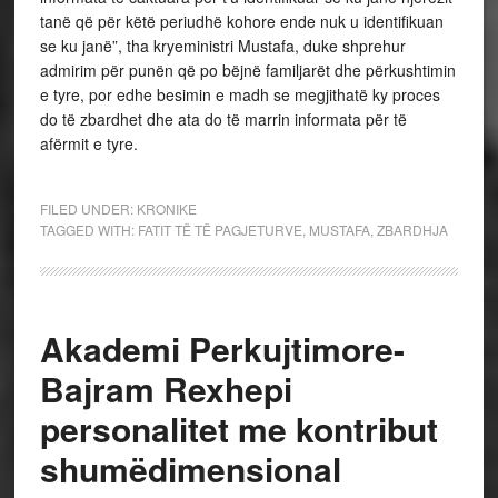
tanë që për këtë periudhë kohore ende nuk u identifikuan
se ku janë”, tha kryeministri Mustafa, duke shprehur
admirim për punën që po bëjnë familjarët dhe përkushtimin
e tyre, por edhe besimin e madh se megjithatë ky proces
do të zbardhet dhe ata do të marrin informata për të
afërmit e tyre.
FILED UNDER:
KRONIKE
TAGGED WITH:
FATIT TË TË PAGJETURVE
,
MUSTAFA
,
ZBARDHJA
Akademi Perkujtimore-
Bajram Rexhepi
personalitet me kontribut
shumëdimensional