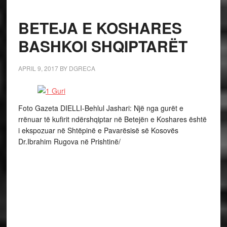
BETEJA E KOSHARES
BASHKOI SHQIPTARËT
APRIL 9, 2017
BY
DGRECA
Foto Gazeta DIELLI-Behlul Jashari: Një nga gurët e
rrënuar të kufirit ndërshqiptar në Betejën e Koshares është
i ekspozuar në Shtëpinë e Pavarësisë së Kosovës
Dr.Ibrahim Rugova në Prishtinë/
BETEJA E KOSHARES BASHKOI SHQIPTARËT/
-Në Kosovë, në “Ditët e Shqipes” përkujtohet Beteja e
Koshares, e rrënimit të gurëve të kufirit ndërshqiptar. Heqja
me luftë e kufirit mes Kosovës e Shqipërisë më 9 prill 1999,