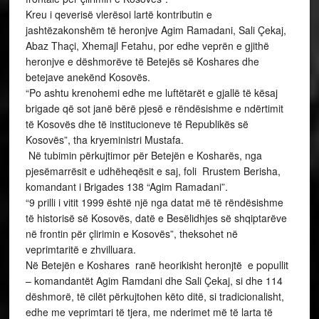
veprimtaritë e zhvilluara.
Në Betejën e Koshares ranë heorikisht heronjtë e popullit
– komandantët Agim Ramdani dhe Sali Çekaj, si dhe 114
dëshmorë, të cilët përkujtohen këto ditë, si tradicionalisht,
edhe me veprimtari të tjera, me nderimet më të larta të
kombit.
Një nga gurët e rrënuar të kufirit ndërshqiptar në Betejën e
Koshares është i ekspozuar në Shtëpinë e Pavarësisë së
Kosovës Dr.Ibrahim Rugova, shtëpi-muze, në Prishtinë.
PRESIDENTI THAÇI: BETEJA E KOSHARES, KAPITULL I
RËNDËSISHËM I FITOREVE TË UÇK-së
Presidenti i Kosovës, Hashim Thaçi, sot ka marrë pjesë në
tubimin përkujtimor të betejës së Koshares, i cili u
organizua në kuadër të manifestimit “Ditët e Shqipes”.
Presidenti Thaçi tha se para tetëmbëdhjetë vjetëve, në
Koshare filloi zbatimi i fazës së parë të operacionit ushtarak
“Shigjeta”, duke hapur kështu një kapitull të rëndësishëm të
fitoreve të Ushtrisë Çlirimtare të Kosovës.
Për të ardhur deri tek një operacion i mirë studiuar,