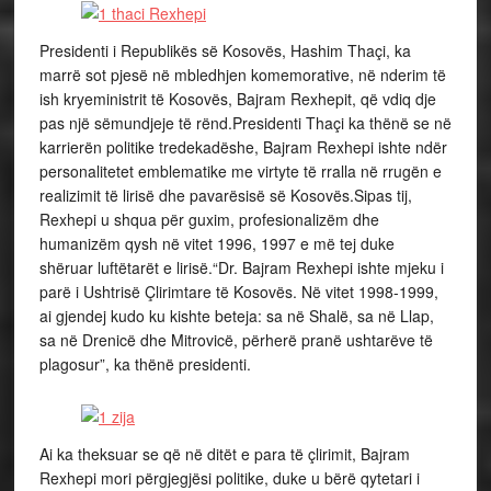
Presidenti i Republikës së Kosovës, Hashim Thaçi, ka
marrë sot pjesë në mbledhjen komemorative, në nderim të
ish kryeministrit të Kosovës, Bajram Rexhepit, që vdiq dje
pas një sëmundjeje të rënd.Presidenti Thaçi ka thënë se në
karrierën politike tredekadëshe, Bajram Rexhepi ishte ndër
personalitetet emblematike me virtyte të rralla në rrugën e
realizimit të lirisë dhe pavarësisë së Kosovës.Sipas tij,
Rexhepi u shqua për guxim, profesionalizëm dhe
humanizëm qysh në vitet 1996, 1997 e më tej duke
shëruar luftëtarët e lirisë.“Dr. Bajram Rexhepi ishte mjeku i
parë i Ushtrisë Çlirimtare të Kosovës. Në vitet 1998-1999,
ai gjendej kudo ku kishte beteja: sa në Shalë, sa në Llap,
sa në Drenicë dhe Mitrovicë, përherë pranë ushtarëve të
plagosur”, ka thënë presidenti.
Ai ka theksuar se që në ditët e para të çlirimit, Bajram
Rexhepi mori përgjegjësi politike, duke u bërë qytetari i