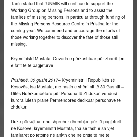
Tanin stated that “UNMIK will continue to support the
Working Group on Missing Persons and to assist the
families of missing persons, in particular through funding of
the Missing Persons Resource Centre in Pristina for the
coming year. We commend and encourage the efforts of
those working together to discover the fate of those still
missing.
Kryeministri Mustafa: Qeveria e përkushtuar për zbardhjen
e fatit të të pagjeturve
Prishtinë, 30 gusht 2017
– Kryeministri i Republikës së
Kosovës, Isa Mustafa, me rastin e shënimit të 30 Gushtit –
Ditës Ndërkombëtare për Persona të Zhdukur, vendosi
kurora lulesh pranë Përmendores dedikuar personave të
zhdukur.
Duke përkujtuar dhe shprehur dhembjen për të pagjeturit
në Kosovë, kryeministri Mustafa, tha se tash e sa vjet
familjarët po jetojnë në ankth dhe në pritje të më të