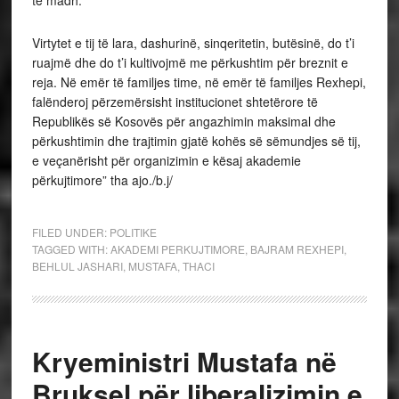
të madh.
Virtytet e tij të lara, dashurinë, sinqeritetin, butësinë, do t’i
ruajmë dhe do t’i kultivojmë me përkushtim për breznit e
reja. Në emër të familjes time, në emër të familjes Rexhepi,
falënderoj përzemërsisht institucionet shtetërore të
Republikës së Kosovës për angazhimin maksimal dhe
përkushtimin dhe trajtimin gjatë kohës së sëmundjes së tij,
e veçanërisht për organizimin e kësaj akademie
përkujtimore” tha ajo./b.j/
FILED UNDER:
POLITIKE
TAGGED WITH:
AKADEMI PERKUJTIMORE
,
BAJRAM REXHEPI
,
BEHLUL JASHARI
,
MUSTAFA
,
THACI
Kryeministri Mustafa në
Bruksel për liberalizimin e