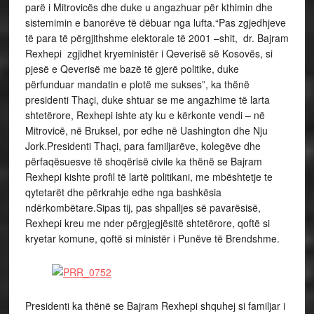
parë i Mitrovicës dhe duke u angazhuar për kthimin dhe
sistemimin e banorëve të dëbuar nga lufta.“Pas zgjedhjeve
të para të përgjithshme elektorale të 2001 –shit, dr. Bajram
Rexhepi zgjidhet kryeministër i Qeverisë së Kosovës, si
pjesë e Qeverisë me bazë të gjerë politike, duke
përfunduar mandatin e plotë me sukses”, ka thënë
presidenti Thaçi, duke shtuar se me angazhime të larta
shtetërore, Rexhepi ishte aty ku e kërkonte vendi – në
Mitrovicë, në Bruksel, por edhe në Uashington dhe Nju
Jork.Presidenti Thaçi, para familjarëve, kolegëve dhe
përfaqësuesve të shoqërisë civile ka thënë se Bajram
Rexhepi kishte profil të lartë politikani, me mbështetje te
qytetarët dhe përkrahje edhe nga bashkësia
ndërkombëtare.Sipas tij, pas shpalljes së pavarësisë,
Rexhepi kreu me nder përgjegjësitë shtetërore, qoftë si
kryetar komune, qoftë si ministër i Punëve të Brendshme.
Presidenti ka thënë se Bajram Rexhepi shquhej si familjar i