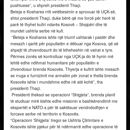
të studiuar mirë kishte edhe misionin e bashkërendimit me
ekspertët e NATO-s për të saktësuar vendndodhjen e
forcave serbe në territorin e Kosovës.
“Operacioni ‘Shigjeta’ tregoi se Ushtria Çlirimtare e
Kosovës ishte pjekur për të ndërmarrë edhe operacione të
luftës frontale me forcat serbe”, shtoi presidenti Thaçi.
Për luftën e zhvilluar në Koshare dhe në Pashtrik,
presidenti tha se përpos që kanë madhështinë e idesë dhe
projektit, kanë edhe përmasën e sakrificës.
“Sot dhe përgjithmonë do t’i përkujtojmë me respekt të
thellë dhe përulje komandantët dhe ushtarët e tyre, Agim
Ramadanin, Sali Çekun, Xhemajl Fetahun dhe qindra
dëshmorë që ranë për lirinë e Kosovës”, tha presidenti
Thaçi.
Kreu i vendit theksoi se falë sakrificës së djemve dhe
vajzave më të mira të vendit tonë, të burrave dhe grave, të
martirëve dhe gjithë rezistencës qytetare, sot Kosova është
shtet i lirë, sovran dhe demokratik.
“Nuk ka as shpifje, as çfarëdo qëndrimi armiqësor nga
qarqe antishqiptare, që do të arrijnë ta njollosin luftën e
drejtë dhe sakrificën sublime të luftëtarëve të lirisë.