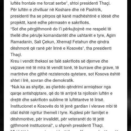
Institucionet e Kosovës do të jenë gardian i vlerave mbi të
cilat është ngritur themeli i tyre. Kujdesi për familjet e
dëshmorëve, për invalidët, për veteranët do të jetë
gjithmonë institucional”, u shpreh presidenti Thaçi.
Mbi këtë bazament, presidenti tha se Kosova e ka të qartë
rrugën dhe vizionin euroatlantik, si shoqëri që synon të
bëhet pjesë e Bashkimit Evropian, NATO-s dhe OKB-së.
KRYEMINISTRI MUSTAFA: BETEJA E KOSHARES VLERË
DHE TRASHËGIMI PËR BREZAT QË VIJNË
Kryeministri i Republikës së Kosovës, Isa Mustafa, bëri
homazhe te varrezat e dëshmorëve në Koshare dhe mori
pjesë në tubimin përkujtimor për nder të Ditës së heqjes
me luftë të kufirit Kosovë-Shqipëri, në kuadër të
manifestimit tradicional “Ditët e Shqipes”.
Me këtë rast kryeministri Mustafa tha se heqja me luftë e
kufirit mes Kosovës dhe Shqipërisë, më 9 prill 1999,
shënon njërën prej fitoreve më domethënëse të luftës së