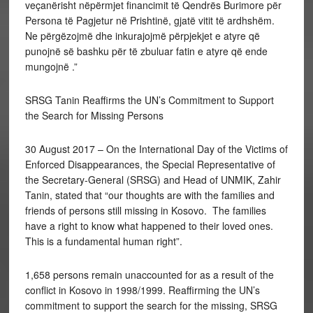
veçanërisht nëpërmjet financimit të Qendrës Burimore për
Persona të Pagjetur në Prishtinë, gjatë vitit të ardhshëm.
Ne përgëzojmë dhe inkurajojmë përpjekjet e atyre që
punojnë së bashku për të zbuluar fatin e atyre që ende
mungojnë .”
SRSG Tanin Reaffirms the UN’s Commitment to Support
the Search for Missing Persons
30 August 2017 – On the International Day of the Victims of
Enforced Disappearances, the Special Representative of
the Secretary-General (SRSG) and Head of UNMIK, Zahir
Tanin, stated that “our thoughts are with the families and
friends of persons still missing in Kosovo. The families
have a right to know what happened to their loved ones.
This is a fundamental human right”.
1,658 persons remain unaccounted for as a result of the
conflict in Kosovo in 1998/1999. Reaffirming the UN’s
commitment to support the search for the missing, SRSG