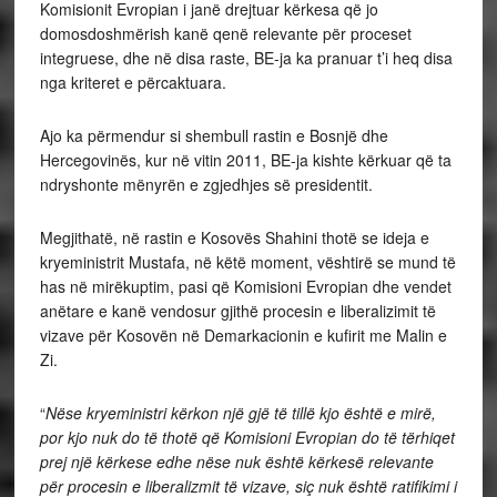
Komisionit Evropian i janë drejtuar kërkesa që jo
domosdoshmërish kanë qenë relevante për proceset
integruese, dhe në disa raste, BE-ja ka pranuar t’i heq disa
nga kriteret e përcaktuara.
Ajo ka përmendur si shembull rastin e Bosnjë dhe
Hercegovinës, kur në vitin 2011, BE-ja kishte kërkuar që ta
ndryshonte mënyrën e zgjedhjes së presidentit.
Megjithatë, në rastin e Kosovës Shahini thotë se ideja e
kryeministrit Mustafa, në këtë moment, vështirë se mund të
has në mirëkuptim, pasi që Komisioni Evropian dhe vendet
anëtare e kanë vendosur gjithë procesin e liberalizimit të
vizave për Kosovën në Demarkacionin e kufirit me Malin e
Zi.
“
Nëse kryeministri kërkon një gjë të tillë kjo është e mirë,
por kjo nuk do të thotë që Komisioni Evropian do të tërhiqet
prej një kërkese edhe nëse nuk është kërkesë relevante
për procesin e liberalizmit të vizave, siç nuk është ratifikimi i