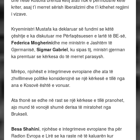
dhe nëse Kosova brenda këtij afati nuk e përmbushë këtë
kriter, asaj t’i merret sërish liberalizimi dhe t’i kthehet regjimi
i vizave.
Kryeministri Mustafa ka deklaruar së fundmi se këtë
çështje e ka diskutuar me Përfaqësuesen e lartë të BE-së,
Federica Mogherini
dhe me ministrin e Jashtëm të
Gjermanisë,
Sigmar Gabriel
, ku sipas tij, ministri gjerman
ka premtuar se kërkesa do të merret parasysh.
Mirëpo, njohësit e integrimeve evropiane dhe ata të
zhvillimeve politike konsiderojnë se një kërkesë e tillë nga
ana e Kosovë është e vonuar.
Ata thonë se edhe në rast se një kërkese e tillë pranohet,
ajo mund të vonojë shumë derisa të miratohet nga
Brukseli.
Besa Shahini
, njohëse e integrimeve evropiane tha për
Radion Evropa e Lirë se ka raste në të kaluarën kur