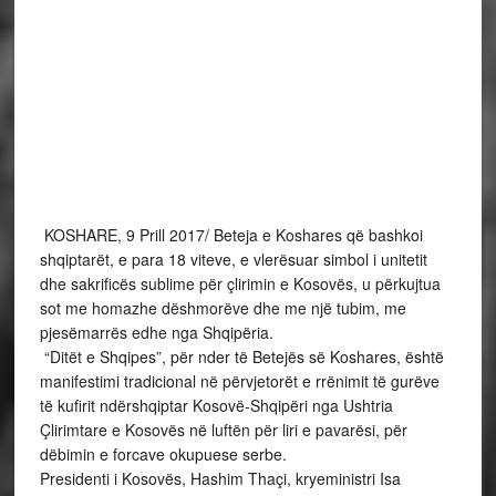
të kufirit ndërshqiptar Kosovë-Shqipëri nga Ushtria
Çlirimtare e Kosovës në luftën për liri e pavarësi, për
dëbimin e forcave okupuese serbe.
Presidenti i Kosovës, Hashim Thaçi, kryeministri Isa
Mustafa dhe përfaqësues të tjerë institucionalë e politikë po
marrin pjesë në veprimtaritë e sotme, përfshirë akademinë
përkujtimore që u zhvillua pak më parë në Koshare.
“Para 18 viteve këtu në Koshare filloi zbatimi i fazës së
parë të operacionit ushtarak ‘Shigjeta’ duke hapur një
kapitull të rëndësishëm të fitoreve të ardhëshme të
Ushtrisë Çlirimtare të Kosovës”, tha presidenti Thaçi në
tubimin përkujtimor, duke theksuar triumfin politiko-
ushatarak të luftëtarëve për lirinë e Kosovës.
Për të ardhur deri tek një operacion i mirë studiuar,
presidenti kosovar tha se Ushtria Çlirimtare e Kosovës
kishte kaluar nëpër sprova dhe beteja përgjatë një viti të
tërë.
“Mbi të gjitha, Ushtria Çlirimtare e Kosovës si forcë e
armatosur autentike arriti ta ndërkombëtarizojë në nivelin
më të lartë çështjen e Kosovës”, tha presidenti Thaçi.