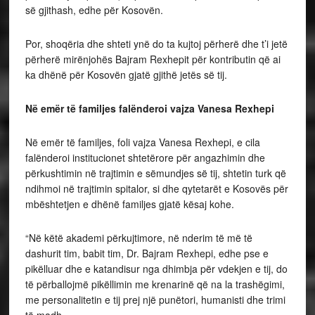
së gjithash, edhe për Kosovën.
Por, shoqëria dhe shteti ynë do ta kujtoj përherë dhe t’i jetë
përherë mirënjohës Bajram Rexhepit për kontributin që ai
ka dhënë për Kosovën gjatë gjithë jetës së tij.
Në emër të familjes falënderoi vajza Vanesa Rexhepi
Në emër të familjes, foli vajza Vanesa Rexhepi, e cila
falënderoi institucionet shtetërore për angazhimin dhe
përkushtimin në trajtimin e sëmundjes së tij, shtetin turk që
ndihmoi në trajtimin spitalor, si dhe qytetarët e Kosovës për
mbështetjen e dhënë familjes gjatë kësaj kohe.
“Në këtë akademi përkujtimore, në nderim të më të
dashurit tim, babit tim, Dr. Bajram Rexhepi, edhe pse e
pikëlluar dhe e katandisur nga dhimbja për vdekjen e tij, do
të përballojmë pikëllimin me krenarinë që na la trashëgimi,
me personalitetin e tij prej një punëtori, humanisti dhe trimi