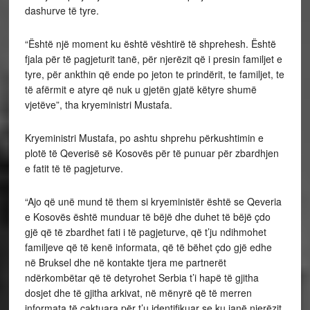
dashurve të tyre.
“Është një moment ku është vështirë të shprehesh. Është
fjala për të pagjeturit tanë, për njerëzit që i presin familjet e
tyre, për ankthin që ende po jeton te prindërit, te familjet, te
të afërmit e atyre që nuk u gjetën gjatë këtyre shumë
vjetëve”, tha kryeministri Mustafa.
Kryeministri Mustafa, po ashtu shprehu përkushtimin e
plotë të Qeverisë së Kosovës për të punuar për zbardhjen
e fatit të të pagjeturve.
“Ajo që unë mund të them si kryeministër është se Qeveria
e Kosovës është munduar të bëjë dhe duhet të bëjë çdo
gjë që të zbardhet fati i të pagjeturve, që t’ju ndihmohet
familjeve që të kenë informata, që të bëhet çdo gjë edhe
në Bruksel dhe në kontakte tjera me partnerët
ndërkombëtar që të detyrohet Serbia t’i hapë të gjitha
dosjet dhe të gjitha arkivat, në mënyrë që të merren
informata të caktuara për t’u identifikuar se ku janë njerëzit