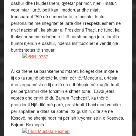
dashur dhe i kujdesshëm, qytetar parimor, njeri i matur,
veprimtar i urtë, politikan i moderuar dhe mjaft
transparent.“Atë që e mendonte, e thoshte. Ishte
personalitet me integritet të lartë dhe i respektueshëm në
nivel nacional”, ka shtuar ai.Presidenti Thaçi, në fund, ka
theksuar se me ndarjen e tij të hershme nga jeta, familja
humbi njeriun e dashur, ndërsa institucionet e vendit një
burrështetas të shquar.
Ai ka thënë se bashkëmendimtarët, kolegët dhe miqtë e
tij do ta ruajnë përjetë kujtimin për të.“Mençuria, urtësia
dhe largpamësia e tij do të na udhëheqin në rrugën tonë
për përparimin dhe forcimin e shtetit tonë. Lavdi jetës,
veprës dhe emrit të dr. Bajram Rexhepit”, ka thënë
presidenti.Një ditë më parë, presidenti Thaçi mori vendim
për shpalljen e ditës së sotme, 22 gushtin, ditë zie në
Kosovë, në shenjë nderimi për ish kryeministrin e Kosovës,
Bajram Rexhepin.