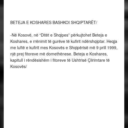
një prej fitoreve më domethënese. Beteja e Koshares,
kapitull i rëndësishëm i fitoreve të Ushtrisë Çlirimtare të
Kosovës/
-Presidenti Thaçi: Kosova e ka të qartë rrugën dhe vizionin
euroatlantik, si shoqëri që synon të bëhet pjesë e Bashkimit
Evropian, NATO-s dhe OKB-së.
-Kryeministri Mustafa: Partneriteti me Shtetet e Bashkuara
të Amerikës dhe aleatët tjerë të NATO-s është garancia e
realizimit të aspiratës tonë për të jetuar të lirë, për të qenë
të pavarur dhe për të vendosur vet për ardhmërinë tonw/