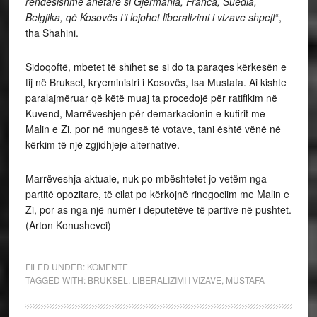
rëndësishme anëtare si Gjermania, Franca, Suedia,
Belgjika, që Kosovës t’i lejohet liberalizimi i vizave shpejt
“,
tha Shahini.
Sidoqoftë, mbetet të shihet se si do ta paraqes kërkesën e
tij në Bruksel, kryeministri i Kosovës, Isa Mustafa. Ai kishte
paralajmëruar që këtë muaj ta procedojë për ratifikim në
Kuvend, Marrëveshjen për demarkacionin e kufirit me
Malin e Zi, por në mungesë të votave, tani është vënë në
kërkim të një zgjidhjeje alternative.
Marrëveshja aktuale, nuk po mbështetet jo vetëm nga
partitë opozitare, të cilat po kërkojnë rinegociim me Malin e
Zi, por as nga një numër i deputetëve të partive në pushtet.
(Arton Konushevci)
FILED UNDER:
KOMENTE
TAGGED WITH:
BRUKSEL
,
LIBERALIZIMI I VIZAVE
,
MUSTAFA