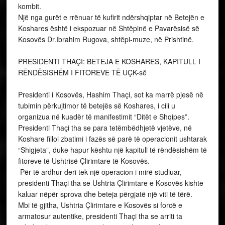
presidenti Thaçi tha se Ushtria Çlirimtare e Kosovës kishte
kaluar nëpër sprova dhe beteja përgjatë një viti të tërë.
Mbi të gjitha, Ushtria Çlirimtare e Kosovës si forcë e
armatosur autentike, presidenti Thaçi tha se arriti ta
ndërkombëtarizojë në nivelin më të lartë çështjen e
Kosovës.
“Për herë të parë në histori, Kosova ishte pjesë e tryezës
diplomatike ndërkombëtare në Konferencën e Rambujesë.
Nga kjo konferencë u krijua baza politike për fillimin e
intervenimit të Aleancës Veriatlantike të NATO-s mbi caqet
policore dhe ushtarake serbe”, tha presidenti Thaçi.
Pas fillimit të intervenimit të NATO-s, presidenti tha se në
Kosovë u krijua një situatë e re.
“Shtabi i Përgjithshëm i UÇK-së shpalli Mobilizimin e
Përgjithshëm, si një akt që vuri në lëvizje popullatën e aftë
për t’u angazhuar në radhët e UÇK-së në mbrojtje të
atdheut. Fushatën e bombardimeve të NATO-s, regjimi i
Beogradit e shfrytëzoi si një pretekst shtesë për të dëbuar
masivisht popullatën civile shqiptare nga trojet e veta. Në
këto rrethana, Qeveria e Përkohshme dhe Shtabi i