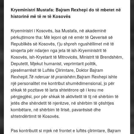
Kryeministri Mustafa:
Bajram Rexhepi do të mbetet në
historinë më të re të Kosovës
Kryeministri i Kosovës, Isa Mustafa, në akademinë
përkujtimore tha: Më lejoni që në emër të Qeverisë së
Republikës së Kosovës, t’ju shpreh ngushëllimet më të
sinqerta për ndarjen nga jeta të ish-Kryeministrit të
Kosovës, ish-Kryetarit të Mitrovicës, Ministrit të Brendshëm,
Deputetit, Mjekut humanist, veprimtarit politik,
pjesëmarrësit të Luftës Çlirimtare, Doktor Bajram
Rexhepit.
Të nderuar të pranishëm,
Bajram Rexhepi ishte
një personalitet me kontribut shumëdimensional, jo për
shkak të pozitave të larta shtetërore që i kreu me
përgjegjësi, por për shkak të aktivitetit të tij në shërbim të
jetës dhe shëndetit të njerëzve, në shërbim të çështjes
kombëtare, në shërbim të lirisë, pavarësisë dhe
shtetndërtimit të Kosovës.
Pas kontributit si mjek në frontet e luftës çlirimtare, Bajram