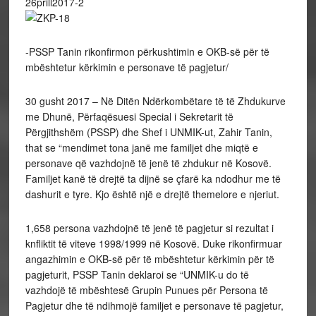
-PSSP Tanin rikonfirmon përkushtimin e OKB-së për të
mbështetur kërkimin e personave të pagjetur/
30 gusht 2017 – Në Ditën Ndërkombëtare të të Zhdukurve
me Dhunë, Përfaqësuesi Special i Sekretarit të
Përgjithshëm (PSSP) dhe Shef i UNMIK-ut, Zahir Tanin,
that se “mendimet tona janë me familjet dhe miqtë e
personave që vazhdojnë të jenë të zhdukur në Kosovë.
Familjet kanë të drejtë ta dijnë se çfarë ka ndodhur me të
dashurit e tyre. Kjo është një e drejtë themelore e njeriut.
1,658 persona vazhdojnë të jenë të pagjetur si rezultat i
knfliktit të viteve 1998/1999 në Kosovë. Duke rikonfirmuar
angazhimin e OKB-së për të mbështetur kërkimin për të
pagjeturit, PSSP Tanin deklaroi se “UNMIK-u do të
vazhdojë të mbështesë Grupin Punues për Persona të
Pagjetur dhe të ndihmojë familjet e personave të pagjetur,