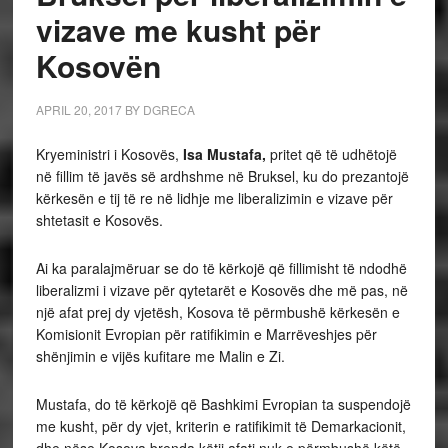
vizave me kusht për
Kosovën
APRIL 20, 2017
BY
DGRECA
Kryeministri i Kosovës,
Isa Mustafa,
pritet që të udhëtojë
në fillim të javës së ardhshme në Bruksel, ku do prezantojë
kërkesën e tij të re në lidhje me liberalizimin e vizave për
shtetasit e Kosovës.
Ai ka paralajmëruar se do të kërkojë që fillimisht të ndodhë
liberalizmi i vizave për qytetarët e Kosovës dhe më pas, në
një afat prej dy vjetësh, Kosova të përmbushë kërkesën e
Komisionit Evropian për ratifikimin e Marrëveshjes për
shënjimin e vijës kufitare me Malin e Zi.
Mustafa, do të kërkojë që Bashkimi Evropian ta suspendojë
me kusht, për dy vjet, kriterin e ratifikimit të Demarkacionit,