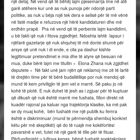
një detaj. Në vend që të bëhëj lajm pjesemarrja ime në atë
garë atëhere kur unë as nuk punoja për ndonjë parti
politike, as nuk u bëja rojë tek dera e selisë për të më vënë
në listë madje e refuzova një hërë kandidaturen dhe më
erdhën prapë. Pra në vend që të perbente lajm kandidimi,
u bë fakti që nuk i fitova zgjedhjet. Ndoshta ishtë lapsur i
njëfarë gazetarje që nuk shquhej të më donte shumë për
arsye që unë nuk i di ende, e cila pa dashur kishte
legjitimuar pretendimet e mia dhe të atyre që besuan në
mua, duke bërë lajm me titullin « Elona Zhana nuk zgjidhet
deputete » Në fakt unë jam njëri që reklamoj me zë të lartë
të drejtën time për të bërë budallëlliqe por nuk mendoj që
mund të kem priviligjin të jem vet e marrë. Së paku jo në
kohë të plotë. E nuk duhet të jesh as i zgjuar për të kuptuar
që dikush që nuk është marrë me fushata, fillon direkt në
kuadër rajonal pa kaluar nga trajektorja klasike, ka më pak
se dy muaj kohë, bën fushatë me një publik ku femra
është e diskriminuar (mund te përmendja shembuj konkret
këtu për më skeptikët) që do të ruajë me kokëfortësi
pavarsinë e vet, futet në një garë të tille për të fituar.
Përfundimisht u luftova keqas, bëmë fushatë spektakolare,