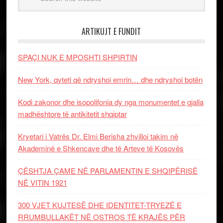
ARTIKUJT E FUNDIT
SPAÇI NUK E MPOSHTI SHPIRTIN
New York, qyteti që ndryshoi emrin… dhe ndryshoi botën
Kodi zakonor dhe isopolifonia dy nga monumentet e gjalla
madhështore të antikitetit shqiptar
Kryetari i Vatrës Dr. Elmi Berisha zhvilloi takim në
Akademinë e Shkencave dhe të Arteve të Kosovës
ÇËSHTJA ÇAME NË PARLAMENTIN E SHQIPËRISË
NË VITIN 1921
300 VJET KUJTESË DHE IDENTITET-TRYEZË E
RRUMBULLAKËT NË OSTROS TË KRAJËS PËR