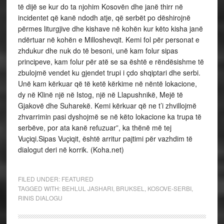
të dijë se kur do ta njohim Kosovën dhe janë thirr në
incidentet që kanë ndodh atje, që serbët po dëshirojnë
përmes liturgjive dhe kishave në kohën kur këto kisha janë
ndërtuar në kohën e Milloshevqit. Kemi fol për personat e
zhdukur dhe nuk do të besoni, unë kam folur sipas
principeve, kam folur për atë se sa është e rëndësishme të
zbulojmë vendet ku gjendet trupi i çdo shqiptari dhe serbi.
Unë kam kërkuar që të ketë kërkime në nëntë lokacione,
dy në Klinë një në Istog, një në Llapushnikë, Mejë të
Gjakovë dhe Suharekë. Kemi kërkuar që ne t’i zhvillojmë
zhvarrimin pasi dyshojmë se në këto lokacione ka trupa të
serbëve, por ata kanë refuzuar”, ka thënë më tej
Vuçiqi.Sipas Vuçiqit, është arritur pajtimi për vazhdim të
dialogut deri në korrik. (Koha.net)
FILED UNDER:
FEATURED
TAGGED WITH:
BEHLUL JASHARI
,
BRUKSEL
,
KOSOVE-SERBI
,
RINIS DIALOGU