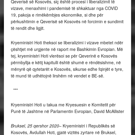
Qeverisë së Kosovës, siç është procesi i liberalizimit të
vizave, menaxhimi i pandemisë të shkaktuar nga COVID
19, pakoja e rimëkëmbjes ekonomike, si dhe për
përkushtimin e Qeverisë së Kosovës në forcimin e sundimit
të rendit dhe ligjit.
Kryeministri Hoti theksoi se liberalizimi i vizave mbetet ndër
çështjet më urgjente në raport me Bashkimin Evropian. Më
tej, kryeministri Hoti vlerësoi se për Qeverinë e Kosovës
përmbyllja e këtij kapitulli është shumë e rëndësishme, në
mënyrë që qytetarët e Kosovës, sikurse edhe fqinjët e tyre,
të mund të udhëtojnë lirshëm në vendet e BE-së.
***
Kryeministri Hoti u takua me Kryesuesin e Komitetit për
Punë të Jashtme në Parlamentin Evropian, David McAllister
Bruksel, 25 qershor 2020
– Kryeministri i Republikës së
Kosovës, Avdullah Hoti, gjatë vizitës zyrtare në Bruksel,