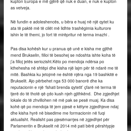
kupton Europa e më gjërë që nuk e duan, e nuk e kupton
as vetveja.
Në fundin e adoleshencës, u bëra e huaj në një qytet ku
ata të paktë më të cilët më lidhte trashëgimia kulturore
ishin le të themi, jo fort të mirëpritur në terma imazhi .
Pas disa kohësh kur u pranua që unë e kisha me gjithë
mend Brukselin, filloi të besohej se ndoshta ishte koha të
j’a filloj jetës seriozisht.Këto po mendoja ndërsa po
kthehesha në shtëpi dhe kisha një lajm për të ndarë me të
mitë. Bashkia ku jetojmë ne është njëra nga 19 bashkitë e
Brukselit. Ajo përbehet nga 53 000 banorë dhe ka
reputacionin e një ‘fshati brenda qytetit’ çfarë në terma të
tjerë do të thotë që çdo kush njeh gjithkënd. Dhe zgjedhjet
lokale do të zhvillohen në më pak se pesë muaj. Ka disa
kohë që po mendoja të jem pjesë e këtyre zgjedhjeve ndaj
dhe kisha hyrë në bisedime me formacionin në fuqi
aktualisht. Realisht pas pjesëmarrjes në zgjedhjet për
Parlamentin e Brukselit në 2014 më pati bërë përshtypje