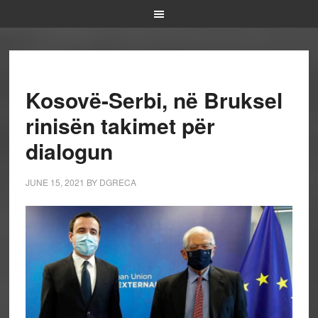
Kosovë-Serbi, në Bruksel
rinisën takimet për
dialogun
JUNE 15, 2021
BY
DGRECA