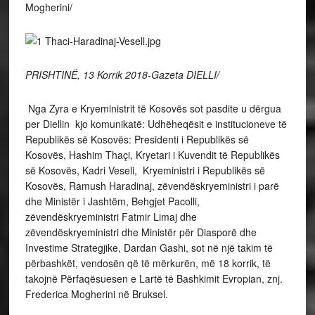
Mogherini/
PRISHTINË, 13 Korrik 2018-Gazeta DIELLI/
Nga Zyra e Kryeministrit të Kosovës sot pasdite u dërgua
per Diellin kjo komunikatë: Udhëheqësit e institucioneve të
Republikës së Kosovës: Presidenti i Republikës së
Kosovës, Hashim Thaçi, Kryetari i Kuvendit të Republikës
së Kosovës, Kadri Veseli, Kryeministri i Republikës së
Kosovës, Ramush Haradinaj, zëvendëskryeministri i parë
dhe Ministër i Jashtëm, Behgjet Pacolli,
zëvendëskryeministri Fatmir Limaj dhe
zëvendëskryeministri dhe Ministër për Diasporë dhe
Investime Strategjike, Dardan Gashi, sot në një takim të
përbashkët, vendosën që të mërkurën, më 18 korrik, të
takojnë Përfaqësuesen e Lartë të Bashkimit Evropian, znj.
Frederica Mogherini në Bruksel.