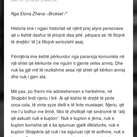
Nga Elona Zhana –Bruksel /*
Historia ime i ngjan historisë së njërit prej atyre personave
që u është dashur të jetojnë disa jetë përpara se ‘të fitojnë
të drejtën’ të j’a fillojnë seriozisht asaj.
Fëmijëria ime është përkundur nga paranoja komuniste në
një shtet që kërkonte me ngulm ti gjente vetes armiq. Dhe
nuk ka gjë më të rezikshme sesa një shtet që kërkon armiq
dhe nuk i gjen ata.
Më pas, po themi me adoleshencen e herëshme, në
Shqipëri lindi njeriu i lirë. Ai që kishte të drejtë të pinte
coca-cola, të vinte syze dielli e të linte mustaqet. Njeriu, që
me t’u lodhur me lirinë, filloi të zhvillojë një sindromë të “atij
që askush nuk e kupton”. Nuk e kupton e jëma, nuk e
kupton komshia që e ka spiunuar gjatë diktaturës, nuk e
kupton Shqipëria që nuk i ka siguruar një të ardhme, nuk e