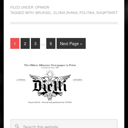
FILED UNDER:
OPINION
TAGGED WITH:
BRUKSEL
,
ELONA ZHANA
,
POLITIKA
,
SHQIPTARET
1
2
3
…
5
Next Page »