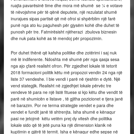
ruajta pavarësinë time dhe mora më shumë se ¼ e votave
të nëvojshme për të qënë deputete, një rezulatat shumë
inurajues sipas partisë që më ofroi si shpërblim një farë
punë nga ato ku paguhesh për gjysëm kohë dhe duhet të
punosh për tre. Fatmirësisht njëherazi zbulova biznesin
dhe nuk pata kohë as të mendoj për propozimin.
Por duhet thënë që kafsha politike dhe zotërimi i saj nuk
më lë indiferente. Ndoshta më shumë për nga qasja sesa
nga ajo çfarë realisht ofron. Për zgjedhet lokale të tetorit
2018 formacioni politik këtu më propozoi vendin 24 nga një
liste 37 vendeshe. I bie vendi i parë në rjeshtin e dytë. Një
vend stategjik. Realisht në zgjedhjet lokale përvëc tre
vendeve të para ne një listë fituese si kjo këtu dhe vendit të
parë në shumicën e listave , të gjitha pozicionet e tjera janë
në barazim. Por ne terma strategjie vendet e para dhe
vendet e fundit janë të shtrenjta. Isha shumë e kënaqur
pasi ne jetojmë këtu vetëm prej dy vitesh dhe politika
lokale sido që të jetë puna ka një dimension klanik në
kuptimin e gjërë të termit. Isha e kënaqur edhe sepse në