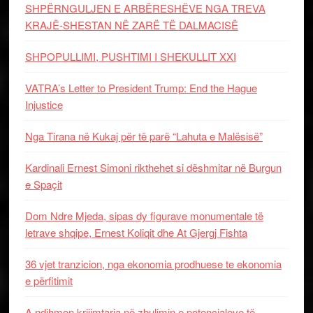
SHPËRNGULJEN E ARBËRESHËVE NGA TREVA
KRAJË-SHESTAN NË ZARË TË DALMACISË
SHPOPULLIMI, PUSHTIMI I SHEKULLIT XXI
VATRA’s Letter to President Trump: End the Hague
Injustice
Nga Tirana në Kukaj për të parë “Lahuta e Malësisë”
Kardinali Ernest Simoni rikthehet si dëshmitar në Burgun
e Spaçit
Dom Ndre Mjeda, sipas dy figurave monumentale të
letrave shqipe, Ernest Koliqit dhe At Gjergj Fishta
36 vjet tranzicion, nga ekonomia prodhuese te ekonomia
e përfitimit
A ndihmon krijimtaria në zbulimin e potencialeve të