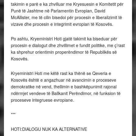
takimin e parë e ka zhvilluar me Kryesuesin e Komitetit për
Punë të Jashtme në Parlamentin Evropian, David
McAllister, me të cilin bisedoi për procesin e liberalizimit të
vizave dhe procesin e integrimit evropian të Kosovës.
Po ashtu, Kryeministri Hoti gjatë takimit ka biseduar për
procesin e dialogut dhe zhvillimet e fundit politike, me ç’rast
ka shprehur orientimin properëndimor të Republikës së
Kosovës.
Kryeministri Hoti me këtë rast ka thënë se Qeveria e
Kosovës është e angazhuar në avancimin e proceseve
demokratike në vend, thellimin e bashkëpunimit rajonal
ndërmjet vendeve të Ballkanit Perëndimor, në funksion të
proceseve integruese evropiane.
***
HOTI:DIALOGU NUK KA ALTERNATIVE