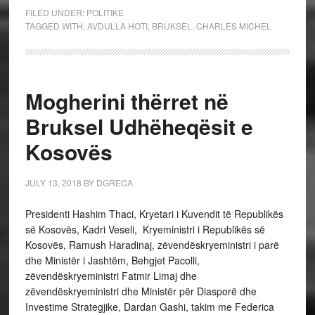
FILED UNDER:
POLITIKE
TAGGED WITH:
AVDULLA HOTI
,
BRUKSEL
,
CHARLES MICHEL
Mogherini thërret në
Bruksel Udhëheqësit e
Kosovës
JULY 13, 2018
BY
DGRECA
Presidenti Hashim Thaci, Kryetari i Kuvendit të Republikës
së Kosovës, Kadri Veseli, Kryeministri i Republikës së
Kosovës, Ramush Haradinaj, zëvendëskryeministri i parë
dhe Ministër i Jashtëm, Behgjet Pacolli,
zëvendëskryeministri Fatmir Limaj dhe
zëvendëskryeministri dhe Ministër për Diasporë dhe
Investime Strategjike, Dardan Gashi, takim me Federica