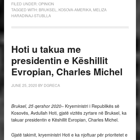
FILED UNDER:
OPINION
TAGGED WITH:
BRUKSEL
,
KOSOVA-AMERIKA
,
MELIZA
HARADINAJ-STUBLLA
Hoti u takua me
presidentin e Këshillit
Evropian, Charles Michel
JUNE 25, 2020
BY
DGRECA
Bruksel, 25 qershor 2020
– Kryeministri i Republikës së
Kosovës, Avdullah Hoti, gjatë vizitës zyrtare në Bruksel, ka
takuar presidentin e Këshillit Evropian, Charles Michel.
Gjatë takimit, kryeministri Hoti e ka njoftuar për prioritetet e