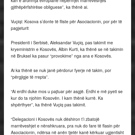
kah e ardhmja evropiane nëpërmjet marrëveshjes
gjithëpërfshirëse obliguese”, ka thënë ai.
Vuçiqi: Kosova s’donte të fliste për Asociacionin, por për të
pagjeturit
Presidenti i Serbisë, Aleksandar Vuçiq, pas takimit me
kryeministrin e Kosovës, Albin Kurti, ka thënë se në takimin
në Bruksel ka pasur “provokime” nga ana e Kosovës.
Ai ka thënë se nuk janë përdorur fyerje në takim, por
“përgjigje të rrepta”.
“Ai erdhi duke mos u pajtuar për asgjë. Erdhi e më pyeti se
kur do ta njohim Kosovën. I kam thënë kurrë. Ka
shpërthyer”, ka thënë Vuçiq pas takimit.
“Delegacioni i Kosovës nuk dëshiron t’i zbatojë
marrëveshjet e nënshkruara, pra nuk do fare të flasin për
Asociacionin, ndërsa në anën tjetër kanë kërkuar ugjentisht