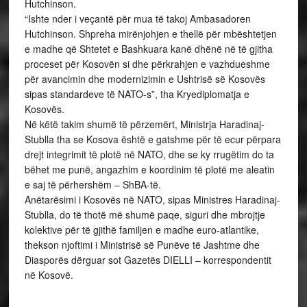
Hutchinson.
“Ishte nder i veçantë për mua të takoj Ambasadoren
Hutchinson. Shpreha mirënjohjen e thellë për mbështetjen
e madhe që Shtetet e Bashkuara kanë dhënë në të gjitha
proceset për Kosovën si dhe përkrahjen e vazhdueshme
për avancimin dhe modernizimin e Ushtrisë së Kosovës
sipas standardeve të NATO-s”, tha Kryediplomatja e
Kosovës.
Në këtë takim shumë të përzemërt, Ministrja Haradinaj-
Stublla tha se Kosova është e gatshme për të ecur përpara
drejt integrimit të plotë në NATO, dhe se ky rrugëtim do ta
bëhet me punë, angazhim e koordinim të plotë me aleatin
e saj të përhershëm – ShBA-të.
Anëtarësimi i Kosovës në NATO, sipas Ministres Haradinaj-
Stublla, do të thotë më shumë paqe, siguri dhe mbrojtje
kolektive për të gjithë familjen e madhe euro-atlantike,
thekson njoftimi i Ministrisë së Punëve të Jashtme dhe
Diasporës dërguar sot Gazetës DIELLI – korrespondentit
në Kosovë.