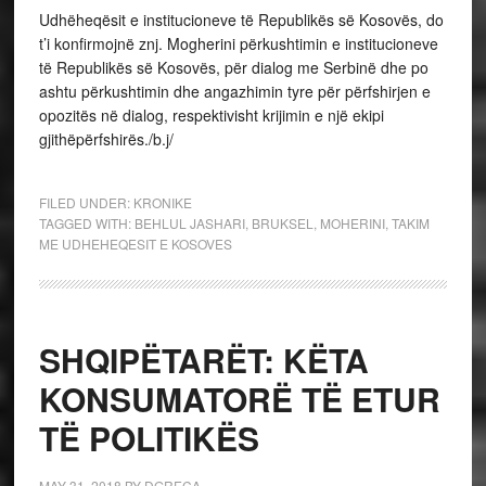
Udhëheqësit e institucioneve të Republikës së Kosovës, do
t’i konfirmojnë znj. Mogherini përkushtimin e institucioneve
të Republikës së Kosovës, për dialog me Serbinë dhe po
ashtu përkushtimin dhe angazhimin tyre për përfshirjen e
opozitës në dialog, respektivisht krijimin e një ekipi
gjithëpërfshirës./b.j/
FILED UNDER:
KRONIKE
TAGGED WITH:
BEHLUL JASHARI
,
BRUKSEL
,
MOHERINI
,
TAKIM
ME UDHEHEQESIT E KOSOVES
SHQIPËTARËT: KËTA
KONSUMATORË TË ETUR
TË POLITIKËS
MAY 31, 2018
BY
DGRECA