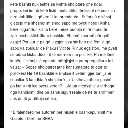
këtë bashki nuk është se kishte shqiptare dhe ndaj
propozimi im në këtë listë mbështëtej tërësisht në besimin
e rentabilititetit që profili im premtonte. Euforinë e kësaj
gjetjeje ma sheshoi im shoq sapo me pyeti nëse i kisha
bërë llogaritë. I kisha bërë, nëse punoja mirë mund të
zgjidhesha këshilltare bashkie. Shumë zhurmë për gati
asgje! Por kur e pa që u zgjenjeva siç ben një fëmijë që
sapo ka zbuluar që Plaku i Vitit te Ri nuk egziston, më pyeti
se përse kisha dëshirë të merrem me politikë. Pa më lënë
kohën t’i kthej një nga ato përgjigjet e parapregatitura foli
vajza: « Sepse shqiptarët janë konsumatorë të etur të
politikës! Në 19 bashkitë e Brukselit vetëm gjer tani janë
shpallur 6 kandidatë shqiptarë ..» U ktheva dhe e pashë,
po kur u rrit kjo pyeta veten?….Jo pa mëdyshje u tërhoqa
nga kandidimi dhe pa asnjë siguri reale që në të ardhmen
nuk do të ja rifilloja sërish.
* E falenderojme autoren per nisjen e bashkepunimit me
Gazeten Dielli ne SHBA