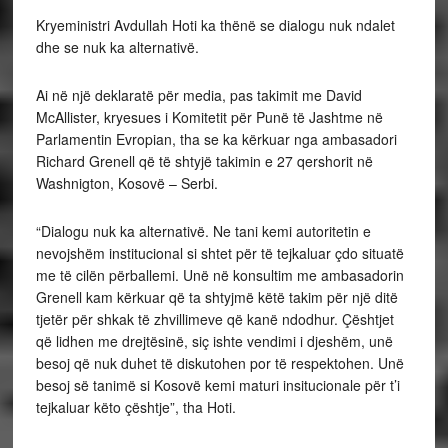
Kryeministri Avdullah Hoti ka thënë se dialogu nuk ndalet
dhe se nuk ka alternativë.
Ai në një deklaratë për media, pas takimit me David
McAllister, kryesues i Komitetit për Punë të Jashtme në
Parlamentin Evropian, tha se ka kërkuar nga ambasadori
Richard Grenell që të shtyjë takimin e 27 qershorit në
Washnigton, Kosovë – Serbi.
“Dialogu nuk ka alternativë. Ne tani kemi autoritetin e
nevojshëm institucional si shtet për të tejkaluar çdo situatë
me të cilën përballemi. Unë në konsultim me ambasadorin
Grenell kam kërkuar që ta shtyjmë këtë takim për një ditë
tjetër për shkak të zhvillimeve që kanë ndodhur. Çështjet
që lidhen me drejtësinë, siç ishte vendimi i djeshëm, unë
besoj që nuk duhet të diskutohen por të respektohen. Unë
besoj së tanimë si Kosovë kemi maturi insitucionale për t’i
tejkaluar këto çështje”, tha Hoti.