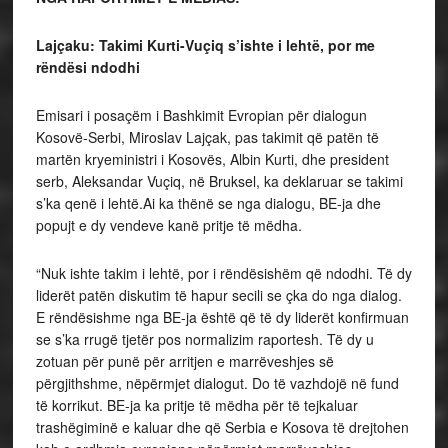
Lajçaku: Takimi Kurti-Vuçiq s’ishte i lehtë, por me
rëndësi ndodhi
Emisari i posaçëm i Bashkimit Evropian për dialogun
Kosovë-Serbi, Miroslav Lajçak, pas takimit që patën të
martën kryeministri i Kosovës, Albin Kurti, dhe president
serb, Aleksandar Vuçiq, në Bruksel, ka deklaruar se takimi
s’ka qenë i lehtë.Ai ka thënë se nga dialogu, BE-ja dhe
popujt e dy vendeve kanë pritje të mëdha.
“Nuk ishte takim i lehtë, por i rëndësishëm që ndodhi. Të dy
liderët patën diskutim të hapur secili se çka do nga dialog.
E rëndësishme nga BE-ja është që të dy liderët konfirmuan
se s’ka rrugë tjetër pos normalizim raportesh. Të dy u
zotuan për punë për arritjen e marrëveshjes së
përgjithshme, nëpërmjet dialogut. Do të vazhdojë në fund
të korrikut. BE-ja ka pritje të mëdha për të tejkaluar
trashëgiminë e kaluar dhe që Serbia e Kosova të drejtohen