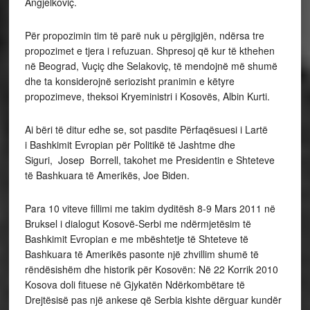
Angjelkoviç.
Për propozimin tim të parë nuk u përgjigjën, ndërsa tre
propozimet e tjera i refuzuan. Shpresoj që kur të kthehen
në Beograd, Vuçiç dhe Selakoviç, të mendojnë më shumë
dhe ta konsiderojnë seriozisht pranimin e këtyre
propozimeve, theksoi Kryeministri i Kosovës, Albin Kurti.
Ai bëri të ditur edhe se, sot pasdite Përfaqësuesi i Lartë
i Bashkimit Evropian për Politikë të Jashtme dhe
Siguri, Josep Borrell, takohet me Presidentin e Shteteve
të Bashkuara të Amerikës, Joe Biden.
Para 10 viteve fillimi me takim dyditësh 8-9 Mars 2011 në
Bruksel i dialogut Kosovë-Serbi me ndërmjetësim të
Bashkimit Evropian e me mbështetje të Shteteve të
Bashkuara të Amerikës pasonte një zhvillim shumë të
rëndësishëm dhe historik për Kosovën: Në 22 Korrik 2010
Kosova doli fituese në Gjykatën Ndërkombëtare të
Drejtësisë pas një ankese që Serbia kishte dërguar kundër