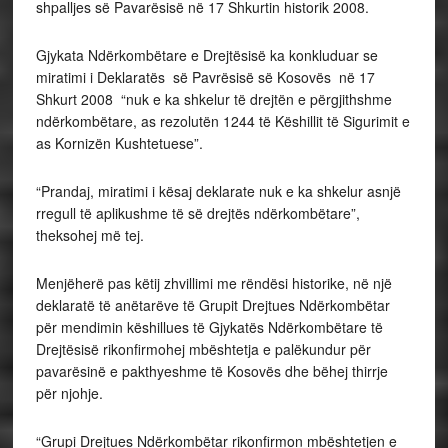
shpalljes së Pavarësisë në 17 Shkurtin historik 2008.
Gjykata Ndërkombëtare e Drejtësisë ka konkluduar se
miratimi i Deklaratës së Pavrësisë së Kosovës në 17
Shkurt 2008 “nuk e ka shkelur të drejtën e përgjithshme
ndërkombëtare, as rezolutën 1244 të Këshillit të Sigurimit e
as Kornizën Kushtetuese”.
“Prandaj, miratimi i kësaj deklarate nuk e ka shkelur asnjë
rregull të aplikushme të së drejtës ndërkombëtare”,
theksohej më tej.
Menjëherë pas këtij zhvillimi me rëndësi historike, në një
deklaratë të anëtarëve të Grupit Drejtues Ndërkombëtar
për mendimin këshillues të Gjykatës Ndërkombëtare të
Drejtësisë rikonfirmohej mbështetja e palëkundur për
pavarësinë e pakthyeshme të Kosovës dhe bëhej thirrje
për njohje.
“Grupi Drejtues Ndërkombëtar rikonfirmon mbështetjen e