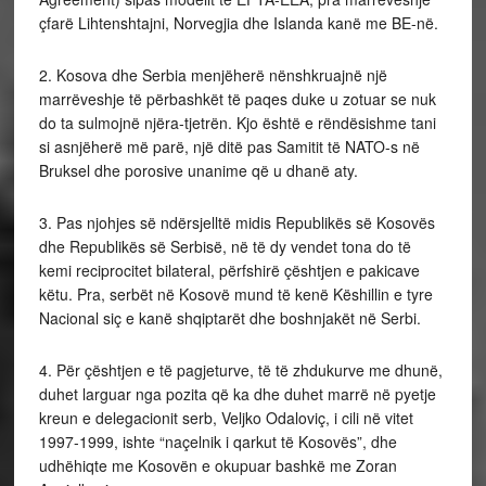
çfarë Lihtenshtajni, Norvegjia dhe Islanda kanë me BE-në.
2. Kosova dhe Serbia menjëherë nënshkruajnë një
marrëveshje të përbashkët të paqes duke u zotuar se nuk
do ta sulmojnë njëra-tjetrën. Kjo është e rëndësishme tani
si asnjëherë më parë, një ditë pas Samitit të NATO-s në
Bruksel dhe porosive unanime që u dhanë aty.
3. Pas njohjes së ndërsjelltë midis Republikës së Kosovës
dhe Republikës së Serbisë, në të dy vendet tona do të
kemi reciprocitet bilateral, përfshirë çështjen e pakicave
këtu. Pra, serbët në Kosovë mund të kenë Këshillin e tyre
Nacional siç e kanë shqiptarët dhe boshnjakët në Serbi.
4. Për çështjen e të pagjeturve, të të zhdukurve me dhunë,
duhet larguar nga pozita që ka dhe duhet marrë në pyetje
kreun e delegacionit serb, Veljko Odaloviç, i cili në vitet
1997-1999, ishte “naçelnik i qarkut të Kosovës”, dhe
udhëhiqte me Kosovën e okupuar bashkë me Zoran