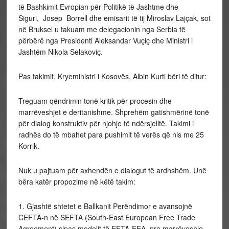
të Bashkimit Evropian për Politikë të Jashtme dhe
Siguri, Josep Borrell dhe emisarit të tij Miroslav Lajçak, sot
në Bruksel u takuam me delegacionin nga Serbia të
përbërë nga Presidenti Aleksandar Vuçiç dhe Ministri i
Jashtëm Nikola Selakoviç.
Pas takimit, Kryeministri i Kosovës, Albin Kurti bëri të ditur:
Treguam qëndrimin tonë kritik për procesin dhe
marrëveshjet e deritanishme. Shprehëm gatishmërinë tonë
për dialog konstruktiv për njohje të ndërsjelltë. Takimi i
radhës do të mbahet para pushimit të verës që nis me 25
Korrik.
Nuk u pajtuam për axhendën e dialogut të ardhshëm. Unë
bëra katër propozime në këtë takim:
1. Gjashtë shtetet e Ballkanit Perëndimor e avansojnë
CEFTA-n në SEFTA (South-East European Free Trade
Agreement) sipas modelit të EFTA-EEA, pra marrëveshje