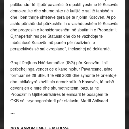
palëkundur të tij për pavarësinë e pakthyeshme të Kosovës
demokratike dhe shumetnike në kufijtë e saj të tanishëm
dhe i bën thirrje shteteve tjera që të njohin Kosovën. Ai po
ashtu përshëndet përkushtimin e vazhdueshëm të Kosovës
dhe progresin e konsiderueshëm në zbatimin e Propozimit
Gjithëpërfshirës për Statusin dhe do të vazhdojë të
mbështesë Kosovën në punën për realizimin e
perspektivës së saj evropiane”, theksohej në deklaratë.
Grupi Drejtues Ndërkombëtar (ISG) për Kosovën, i cili
përbëhej nga vendet që e kanë njohur Pavarësinë, ishte
formuar në 28 Shkurt të vitit 2008 dhe synonte të orientojë
dhe mbikëqyrë zhvillimin demokratik të Kosovës, të nxisë
qeverisjen e mirë dhe shumetnicitetin, bazuar në
Propozimin Gjithëpërfshirës të emisarit të posaçëm të
OKB-së, kryenegociatorit për statusin, Martti Ahtisaari.
***
NGA RAPORTIMET E MEDIAS: