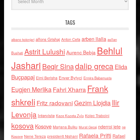
TAGS
arben llalla
alfons Grishaj
Anton Cefa
asllan
albano kolonjari
Behlul
Astrit Lulushi
Aurenc Bebja
Bushati
Jashari
dalip greca
Beqir Sina
Elida
Buçpapaj
Enver Bytyci
Elmi Berisha
Ermira Babamusta
Frank
Eugjen Merlika
Fahri Xharra
shkreli
Ilir
Gezim Llojdia
Fritz radovani
Levonja
Interviste
Kolec Traboini
Keze Kozeta Zylo
kosova
Kosove
nderroi jete
Marjana Bulku
ne
Murat Gecaj
Rafaela Prifti
Rafael
Nene Tereza
Kosove
presidenti Nishani