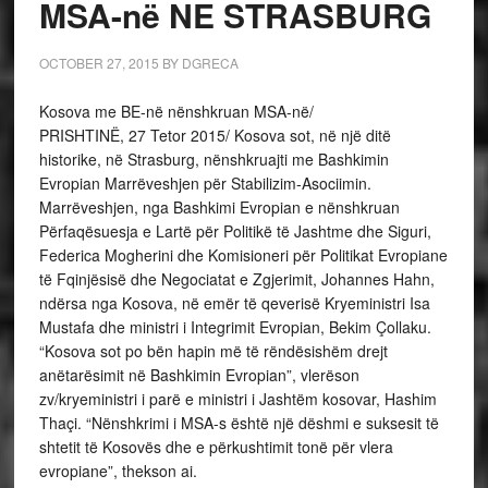
MSA-në NE STRASBURG
OCTOBER 27, 2015
BY
DGRECA
Kosova me BE-në nënshkruan MSA-në/
PRISHTINË, 27 Tetor 2015/ Kosova sot, në një ditë
historike, në Strasburg, nënshkruajti me Bashkimin
Evropian Marrëveshjen për Stabilizim-Asociimin.
Marrëveshjen, nga Bashkimi Evropian e nënshkruan
Përfaqësuesja e Lartë për Politikë të Jashtme dhe Siguri,
Federica Mogherini dhe Komisioneri për Politikat Evropiane
të Fqinjësisë dhe Negociatat e Zgjerimit, Johannes Hahn,
ndërsa nga Kosova, në emër të qeverisë Kryeministri Isa
Mustafa dhe ministri i Integrimit Evropian, Bekim Çollaku.
“Kosova sot po bën hapin më të rëndësishëm drejt
anëtarësimit në Bashkimin Evropian”, vlerëson
zv/kryeministri i parë e ministri i Jashtëm kosovar, Hashim
Thaçi. “Nënshkrimi i MSA-s është një dëshmi e suksesit të
shtetit të Kosovës dhe e përkushtimit tonë për vlera
evropiane”, thekson ai.