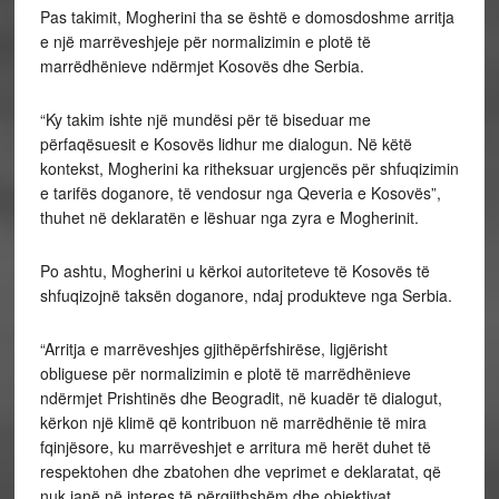
Pas takimit, Mogherini tha se është e domosdoshme arritja
e një marrëveshjeje për normalizimin e plotë të
marrëdhënieve ndërmjet Kosovës dhe Serbia.
“Ky takim ishte një mundësi për të biseduar me
përfaqësuesit e Kosovës lidhur me dialogun. Në këtë
kontekst, Mogherini ka ritheksuar urgjencës për shfuqizimin
e tarifës doganore, të vendosur nga Qeveria e Kosovës”,
thuhet në deklaratën e lëshuar nga zyra e Mogherinit.
Po ashtu, Mogherini u kërkoi autoriteteve të Kosovës të
shfuqizojnë taksën doganore, ndaj produkteve nga Serbia.
“Arritja e marrëveshjes gjithëpërfshirëse, ligjërisht
obliguese për normalizimin e plotë të marrëdhënieve
ndërmjet Prishtinës dhe Beogradit, në kuadër të dialogut,
kërkon një klimë që kontribuon në marrëdhënie të mira
fqinjësore, ku marrëveshjet e arritura më herët duhet të
respektohen dhe zbatohen dhe veprimet e deklaratat, që
nuk janë në interes të përgjithshëm dhe objektivat