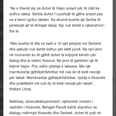
“Ne e thamë aty se duhet të hiqen arsyet për të cilat ka
ardhur taksa. Serbia duhet t’i pushojë të gjitha arsyet pse
ne e kemi ngritur taksën. Ka shumë kushte që Serbia të
plotësojë që të tërhiqet taksa. Kjo nuk është e njëanshme”,
tha ai.
“Nën kushte të tilla ne tash e 10 vjet jetojmë me Serbinë
dhe askush nuk është lodhur për këtë punë. Ne tani jemi
në momentin ku të gjithë duhet ta krijojmë klimën për
dialog dhe jo vetëm Kosova. Ne jemi të gatshëm që të
bëjmë hapin. Pra, edhe çështja e taksave. Me një
marrëveshje gjithëpërfshirëse më nuk do të ketë nevojë
për taksë. Marrëveshja gjithëpërfshirëse, njohja e Kosovës
dhe praktikisht më nuk do të ketë nevojë për taksë”,
theksoi Limaj.
Ndërkaq, zëvendëskryeministri, njëherësh ministri i
Jashtëm i Kosovës, Behgjet Pacolli është shprehur se
dialogu ndërmjet Kosovës dhe Serbisë, duhet të çojë në