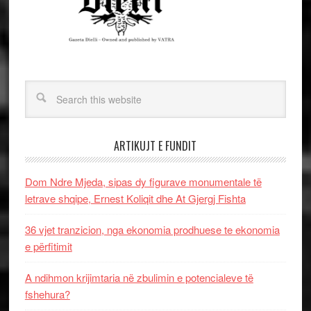
ARTIKUJT E FUNDIT
Dom Ndre Mjeda, sipas dy figurave monumentale të
letrave shqipe, Ernest Koliqit dhe At Gjergj Fishta
36 vjet tranzicion, nga ekonomia prodhuese te ekonomia
e përfitimit
A ndihmon krijimtaria në zbulimin e potencialeve të
fshehura?