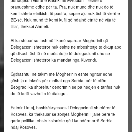
përfaqëson vlerat e Bashkimit Evropian – është e
pranueshme edhe për ta. Pra, nuk mund dhe nuk do të
kemi shtete etnikisht të pastra, sepse ajo nuk është vlerë e
BE-së. Nuk mund të kemi kufij që ndajnë etnitë në vija të
tilla”, theksoi Ahmeti.
Ai ka shtuar se tashmë i kanë sqaruar Mogherinit që
Delegacioni shtetëror nuk është në mbështetje të dikujt apo
që dikush është në mbështetje të delegacionit dhe se
Delegacioni shtetëror ka mandat nga Kuvendi.
Gjithashtu, në takim me Mogherinin është ngritur edhe
çështja e taksës për mallrat nga Serbia, për të cilën
Beogradi ka shprehur qëndrimin se pa heqjen e tarifës nuk
do të ketë vazhdim të dialogut.
Fatmir Limaj, bashkëkryesues i Delegacionit shtetëror të
Kosovës, ka theksuar se zonjës Mogherini i janë bërë të
qarta politikat obstruksioniste që i ka ndërmarrë Serbia
ndaj Kosovës.