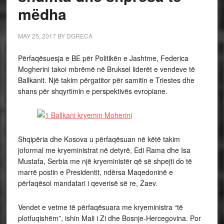
mëdha
MAY 25, 2017
BY
DGRECA
Përfaqësuesja e BE për Politikën e Jashtme, Federica
Mogherini takoi mbrëmë në Bruksel liderët e vendeve të
Ballkanit. Një takim përgatitor për samitin e Triestes dhe
shans për shqyrtimin e perspektivës evropiane.
Shqipëria dhe Kosova u përfaqësuan në këtë takim
joformal me kryeministrat në detyrë, Edi Rama dhe Isa
Mustafa, Serbia me një kryeministër që së shpejti do të
marrë postin e Presidentit, ndërsa Maqedoninë e
përfaqësoi mandatari i qeverisë së re, Zaev.
Vendet e vetme të përfaqësuara me kryeministra “të
plotfuqishëm”, ishin Mali i Zi dhe Bosnje-Hercegovina. Por