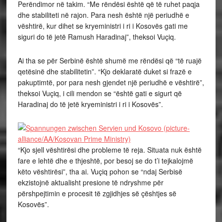
Perëndimor në takim. “Me rëndësi është që të ruhet paqja
dhe stabiliteti në rajon. Para nesh është një periudhë e
vështirë, kur dihet se kryeministri i ri i Kosovës gati me
siguri do të jetë Ramush Haradinaj”, theksoi Vuçiq.
Ai tha se për Serbinë është shumë me rëndësi që “të ruajë
qetësinë dhe stabilitetin”. “Kjo deklaratë duket si frazë e
pakuptimtë, por para nesh gjendet një periudhë e vështirë”,
theksoi Vuçiq, i cili mendon se “është gati e sigurt që
Haradinaj do të jetë kryeministri i ri i Kosovës”.
“Kjo sjell vështirësi dhe probleme të reja. Situata nuk është
fare e lehtë dhe e thjeshtë, por besoj se do t’i tejkalojmë
këto vështirësi”, tha ai. Vuçiq pohon se “ndaj Serbisë
ekzistojnë aktualisht presione të ndryshme për
përshpejtimin e procesit të zgjidhjes së çështjes së
Kosovës”.