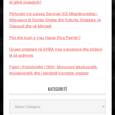
të gjithë shqiptarët?
Përfundoi me sukses Seminari XIX Mbarëkombëtar i
Mësuesve të Gjuhës Shqipe dhe Kulturës Shqiptare në
Diasporë dhe në Mërgatë
Pse dhe kush e vrau Hasan Riza Pashën?
Gruaja shqiptare në SHBA mes sukseseve dhe sfidave
të së ardhmes
Fjalori i Kristoforidhit (1904): Monument leksikografik,
etnogjeografik dhe i identitetit kombëtar shqiptar
KATEGORITË
Kategoritë