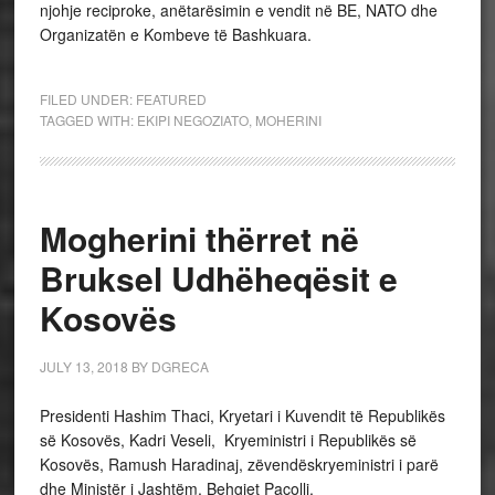
njohje reciproke, anëtarësimin e vendit në BE, NATO dhe
Organizatën e Kombeve të Bashkuara.
FILED UNDER:
FEATURED
TAGGED WITH:
EKIPI NEGOZIATO
,
MOHERINI
Mogherini thërret në
Bruksel Udhëheqësit e
Kosovës
JULY 13, 2018
BY
DGRECA
Presidenti Hashim Thaci, Kryetari i Kuvendit të Republikës
së Kosovës, Kadri Veseli, Kryeministri i Republikës së
Kosovës, Ramush Haradinaj, zëvendëskryeministri i parë
dhe Ministër i Jashtëm, Behgjet Pacolli,