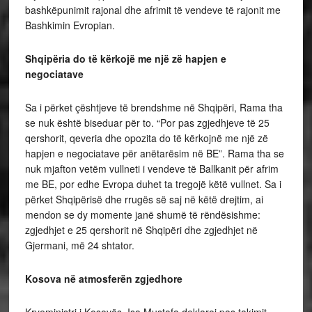
bashkëpunimit rajonal dhe afrimit të vendeve të rajonit me
Bashkimin Evropian.
Shqipëria do të kërkojë me një zë hapjen e
negociatave
Sa i përket çështjeve të brendshme në Shqipëri, Rama tha
se nuk është biseduar për to. “Por pas zgjedhjeve të 25
qershorit, qeveria dhe opozita do të kërkojnë me një zë
hapjen e negociatave për anëtarësim në BE”. Rama tha se
nuk mjafton vetëm vullneti i vendeve të Ballkanit për afrim
me BE, por edhe Evropa duhet ta tregojë këtë vullnet. Sa i
përket Shqipërisë dhe rrugës së saj në këtë drejtim, ai
mendon se dy momente janë shumë të rëndësishme:
zgjedhjet e 25 qershorit në Shqipëri dhe zgjedhjet në
Gjermani, më 24 shtator.
Kosova në atmosferën zgjedhore