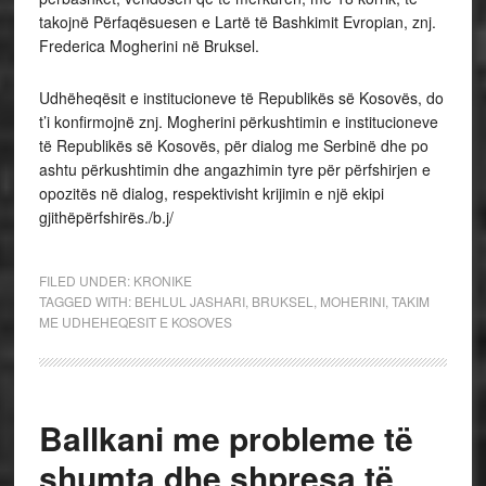
takojnë Përfaqësuesen e Lartë të Bashkimit Evropian, znj.
Frederica Mogherini në Bruksel.
Udhëheqësit e institucioneve të Republikës së Kosovës, do
t’i konfirmojnë znj. Mogherini përkushtimin e institucioneve
të Republikës së Kosovës, për dialog me Serbinë dhe po
ashtu përkushtimin dhe angazhimin tyre për përfshirjen e
opozitës në dialog, respektivisht krijimin e një ekipi
gjithëpërfshirës./b.j/
FILED UNDER:
KRONIKE
TAGGED WITH:
BEHLUL JASHARI
,
BRUKSEL
,
MOHERINI
,
TAKIM
ME UDHEHEQESIT E KOSOVES
Ballkani me probleme të
shumta dhe shpresa të