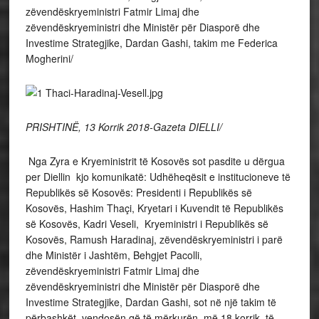
zëvendëskryeministri Fatmir Limaj dhe
zëvendëskryeministri dhe Ministër për Diasporë dhe
Investime Strategjike, Dardan Gashi, takim me Federica
Mogherini/
PRISHTINË, 13 Korrik 2018-Gazeta DIELLI/
Nga Zyra e Kryeministrit të Kosovës sot pasdite u dërgua
per Diellin kjo komunikatë: Udhëheqësit e institucioneve të
Republikës së Kosovës: Presidenti i Republikës së
Kosovës, Hashim Thaçi, Kryetari i Kuvendit të Republikës
së Kosovës, Kadri Veseli, Kryeministri i Republikës së
Kosovës, Ramush Haradinaj, zëvendëskryeministri i parë
dhe Ministër i Jashtëm, Behgjet Pacolli,
zëvendëskryeministri Fatmir Limaj dhe
zëvendëskryeministri dhe Ministër për Diasporë dhe
Investime Strategjike, Dardan Gashi, sot në një takim të
përbashkët, vendosën që të mërkurën, më 18 korrik, të