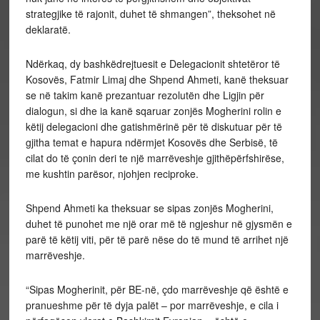
strategjike të rajonit, duhet të shmangen”, theksohet në
deklaratë.
Ndërkaq, dy bashkëdrejtuesit e Delegacionit shtetëror të
Kosovës, Fatmir Limaj dhe Shpend Ahmeti, kanë theksuar
se në takim kanë prezantuar rezolutën dhe Ligjin për
dialogun, si dhe ia kanë sqaruar zonjës Mogherini rolin e
këtij delegacioni dhe gatishmërinë për të diskutuar për të
gjitha temat e hapura ndërmjet Kosovës dhe Serbisë, të
cilat do të çonin deri te një marrëveshje gjithëpërfshirëse,
me kushtin parësor, njohjen reciproke.
Shpend Ahmeti ka theksuar se sipas zonjës Mogherini,
duhet të punohet me një orar më të ngjeshur në gjysmën e
parë të këtij viti, për të parë nëse do të mund të arrihet një
marrëveshje.
“Sipas Mogherinit, për BE-në, çdo marrëveshje që është e
pranueshme për të dyja palët – por marrëveshje, e cila i