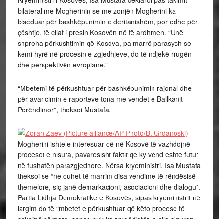
Kryeministri i Kosovës, Isa Mustafa deklaroi pas takimit
bilateral me Mogherinin se me zonjën Mogherini ka
biseduar për bashkëpunimin e deritanishëm, por edhe për
çështje, të cilat i presin Kosovën në të ardhmen. “Unë
shpreha përkushtimin që Kosova, pa marrë parasysh se
kemi hyrë në procesin e zgjedhjeve, do të ndjekë rrugën
dhe perspektivën evropiane.”
“Mbetemi të përkushtuar për bashkëpunimin rajonal dhe
për avancimin e raporteve tona me vendet e Ballkanit
Perëndimor”, theksoi Mustafa.
Mogherini ishte e interesuar që në Kosovë të vazhdojnë
proceset e nisura, pavarësisht faktit që ky vend është futur
në fushatën parazgjedhore. Nërsa kryeministri, Isa Mustafa
theksoi se “ne duhet të marrim disa vendime të rëndësisë
themelore, siç janë demarkacioni, asociacioni dhe dialogu”.
Partia Lidhja Demokratike e Kosovës, sipas kryeministrit në
largim do të “mbetet e përkushtuar që këto procese të