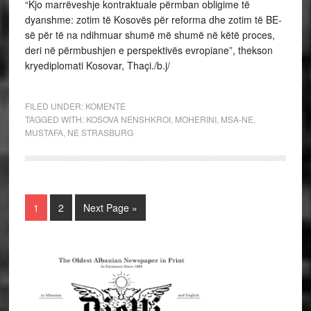
“Kjo marrëveshje kontraktuale përmban obligime të
dyanshme: zotim të Kosovës për reforma dhe zotim të BE-
së për të na ndihmuar shumë më shumë në këtë proces,
deri në përmbushjen e perspektivës evropiane”, thekson
kryediplomati Kosovar, Thaçi./b.j/
FILED UNDER:
KOMENTE
TAGGED WITH:
KOSOVA NENSHKROI
,
MOHERINI
,
MSA-NE
,
MUSTAFA
,
NE STRASBURG
1
2
Next Page »