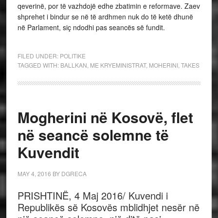
qeverinë, por të vazhdojë edhe zbatimin e reformave. Zaev
shprehet i bindur se në të ardhmen nuk do të ketë dhunë
në Parlament, siç ndodhi pas seancës së fundit.
FILED UNDER:
POLITIKE
TAGGED WITH:
BALLKAN
,
ME KRYEMINISTRAT
,
MOHERINI
,
TAKES
Mogherini në Kosovë, flet
në seancë solemne të
Kuvendit
MAY 4, 2016
BY
DGRECA
PRISHTINË, 4 Maj 2016/ Kuvendi i
Republikës së Kosovës mblidhjet nesër në