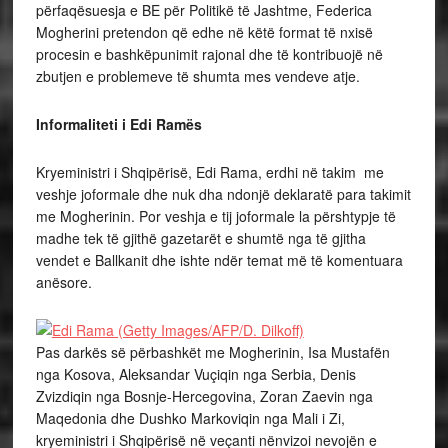
përfaqësuesja e BE për Politikë të Jashtme, Federica
Mogherini pretendon që edhe në këtë format të nxisë
procesin e bashkëpunimit rajonal dhe të kontribuojë në
zbutjen e problemeve të shumta mes vendeve atje.
Informaliteti i Edi Ramës
Kryeministri i Shqipërisë, Edi Rama, erdhi në takim me
veshje joformale dhe nuk dha ndonjë deklaratë para takimit
me Mogherinin. Por veshja e tij joformale la përshtypje të
madhe tek të gjithë gazetarët e shumtë nga të gjitha
vendet e Ballkanit dhe ishte ndër temat më të komentuara
anësore.
Pas darkës së përbashkët me Mogherinin, Isa Mustafën
nga Kosova, Aleksandar Vuçiqin nga Serbia, Denis
Zvizdiqin nga Bosnje-Hercegovina, Zoran Zaevin nga
Maqedonia dhe Dushko Markoviqin nga Mali i Zi,
kryeministri i Shqipërisë në veçanti nënvizoi nevojën e