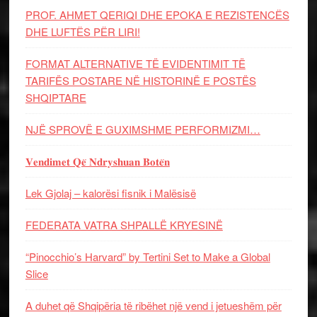
PROF. AHMET QERIQI DHE EPOKA E REZISTENCЁS
DHE LUFTЁS PЁR LIRI!
FORMAT ALTERNATIVE TË EVIDENTIMIT TË
TARIFËS POSTARE NË HISTORINË E POSTËS
SHQIPTARE
NJË SPROVË E GUXIMSHME PERFORMIZMI…
𝐕𝐞𝐧𝐝𝐢𝐦𝐞𝐭 𝐐𝐞̈ 𝐍𝐝𝐫𝐲𝐬𝐡𝐮𝐚𝐧 𝐁𝐨𝐭𝐞̈𝐧
Lek Gjolaj – kalorësi fisnik i Malësisë
FEDERATA VATRA SHPALLË KRYESINË
“Pinocchio’s Harvard” by Tertini Set to Make a Global
Slice
A duhet që Shqipëria të ribëhet një vend i jetueshëm për