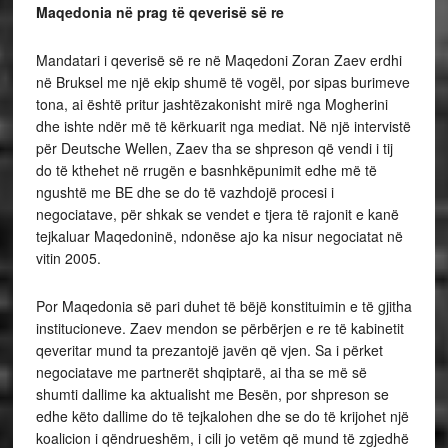
Maqedonia në prag të qeverisë së re
Mandatari i qeverisë së re në Maqedoni Zoran Zaev erdhi
në Bruksel me një ekip shumë të vogël, por sipas burimeve
tona, ai është pritur jashtëzakonisht mirë nga Mogherini
dhe ishte ndër më të kërkuarit nga mediat. Në një intervistë
për Deutsche Wellen, Zaev tha se shpreson që vendi i tij
do të kthehet në rrugën e basnhkëpunimit edhe më të
ngushtë me BE dhe se do të vazhdojë procesi i
negociatave, për shkak se vendet e tjera të rajonit e kanë
tejkaluar Maqedoninë, ndonëse ajo ka nisur negociatat në
vitin 2005.
Por Maqedonia së pari duhet të bëjë konstituimin e të gjitha
institucioneve. Zaev mendon se përbërjen e re të kabinetit
qeveritar mund ta prezantojë javën që vjen. Sa i përket
negociatave me partnerët shqiptarë, ai tha se më së
shumti dallime ka aktualisht me Besën, por shpreson se
edhe këto dallime do të tejkalohen dhe se do të krijohet një
koalicion i qëndrueshëm, i cili jo vetëm që mund të zgjedhë