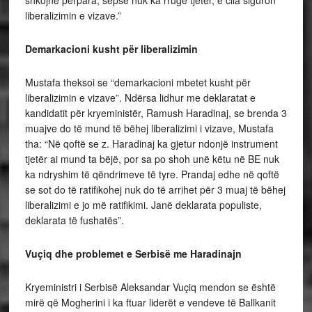
shkojnë përpara, sepse nuk ka rrugë tjetër, e cila siguron
liberalizimin e vizave.”
Demarkacioni kusht për liberalizimin
Mustafa theksoi se “demarkacioni mbetet kusht për
liberalizimin e vizave”. Ndërsa lidhur me deklaratat e
kandidatit për kryeministër, Ramush Haradinaj, se brenda 3
muajve do të mund të bëhej liberalizimi i vizave, Mustafa
tha: “Në qoftë se z. Haradinaj ka gjetur ndonjë instrument
tjetër ai mund ta bëjë, por sa po shoh unë këtu në BE nuk
ka ndryshim të qëndrimeve të tyre. Prandaj edhe në qoftë
se sot do të ratifikohej nuk do të arrihet për 3 muaj të bëhej
liberalizimi e jo më ratifikimi. Janë deklarata populiste,
deklarata të fushatës”.
Vuçiq dhe problemet e Serbisë me Haradinajn
Kryeministri i Serbisë Aleksandar Vuçiq mendon se është
mirë që Mogherini i ka ftuar liderët e vendeve të Ballkanit