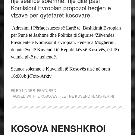
një seancë solemne, një ditë pasi
Komisioni Evropian propozoi heqjen e
vizave për qytetarët kosovarë.
Adresimi i Përfaqësueses së Lartë të Bashkimit Evropian
për Punë të Jashtme dhe Politika të Sigurisë /Zëvendës
Presidente e Komisionit Evropian, Federica Mogherini,
deputetëve të Kuvendit të Republikës së Kosovës, është e
vetmja pikë në axhendë.
Seanca solemne e Kuvendit të Kosovës nisë në orën
16:00./b.j/Foto-Arkiv
FILED UNDER:
FEATURED
TAGGED WITH:
E KOSOVES
,
FLET NE KUVENDIN
,
MOHERINI
KOSOVA NENSHKROI