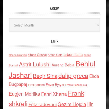
ARKIV
Arkiv
TAGS
arben llalla
alfons Grishaj
Anton Cefa
asllan
albano kolonjari
Behlul
Astrit Lulushi
Aurenc Bebja
Bushati
Jashari
dalip greca
Beqir Sina
Elida
Buçpapaj
Enver Bytyci
Elmi Berisha
Ermira Babamusta
Frank
Eugjen Merlika
Fahri Xharra
shkreli
Ilir
Gezim Llojdia
Fritz radovani