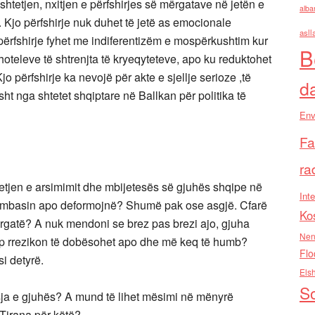
shtetjen, nxitjen e përfshirjes së mërgatave në jetën e
alba
 Kjo përfshirje nuk duhet të jetë as emocionale
asll
ërfshirje fyhet me indiferentizëm e mospërkushtim kur
B
oteleve të shtrenjta të kryeqyteteve, apo ku reduktohet
o përfshirje ka nevojë për akte e sjellje serioze ,të
d
ht nga shtetet shqiptare në Ballkan për politika të
Env
Fa
ra
etjen e arsimimit dhe mbijetesës së gjuhës shqipe në
Inte
a humbasin apo deformojnë? Shumë pak ose asgjë. Cfarë
Ko
ërgatë? A nuk mendoni se brez pas brezi ajo, gjuha
Nen
ip rrezikon të dobësohet apo dhe më keq të humb?
Flo
si detyrë.
Els
So
rasja e gjuhës? A mund të lihet mësimi në mënyrë
Tirana për këtë?