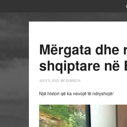
Mërgata dhe r
shqiptare në 
JULY 5, 2021
BY
DGRECA
Një histori që ka nevojë të ndryshojë/