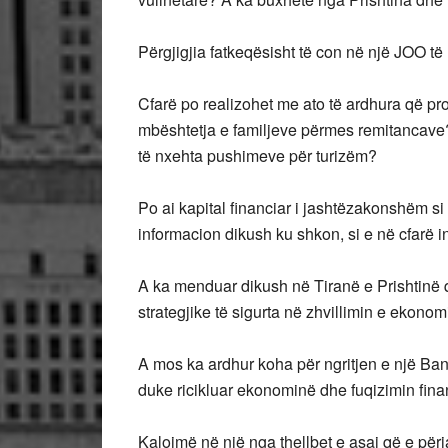
Përgjigjia fatkeqësisht të con në një JOO t
Cfarë po realizohet me ato të ardhura që p
mbështetja e familjeve përmes remitancave?
të nxehta pushimeve për turizëm?
Po ai kapital financiar i jashtëzakonshëm si 
informacion dikush ku shkon, si e në cfarë i
A ka menduar dikush në Tiranë e Prishtinë q
strategjike të sigurta në zhvillimin e ekonom
A mos ka ardhur koha për ngritjen e një Bank
duke ricikluar ekonominë dhe fuqizimin fina
Kalojmë në një nga thellbet e asaj që e për