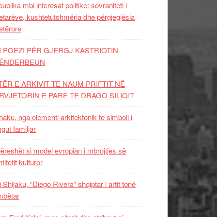
ublika mbi interesat politike: sovraniteti i
etarëve, kushtetutshmëria dhe përgjegjësia
etërore
I POEZI PËR GJERGJ KASTRIOTIN-
ËNDERBEUN
TËR E ARKIVIT TE NAUM PRIFTIT NË
RVJETORIN E PARE TE DRAGO SILIQIT
aku, nga elementi arkitektonik te simboli i
ngut familjar
ëreshët si model evropian i mbrojtjes së
titetit kulturor
i Shijaku, “Diego Rivera” shqiptar i artit tonë
mbëtar