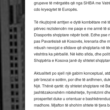
grupeve të mërgatës që nga SHBA me Vatrën
cdo kryeqytet të Europës.
Të rikujtojmë arritjen e dytë kombëtare më 
përvec rezistencën me paqe e me armë të sh
Diasporës shqiptare nëpër botë. Edhe pse një
pas Pavarësisë së Kosovës, krenaria dhe meri
mbush nevojat e sfidave që shqiptaria në të
vështira ka përballë. Në këto sfida, dhe polit
Shqipëria e Kosova janë dy shtetet shqiptare
Aktualiteti po sjell një gabim konceptual, a
për brezat e sotëm, por dhe të ardhmen, duk
Një. Thënë qartë: dy shtetet shqiptare në B
jashtëzakonshëm mbështetje, frymëzimi dhe 
prosperitet duke u orientuar e bashkërendu
madhore. Mjafton të shohim shtete të tjera 