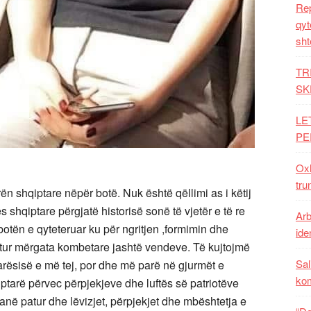
Rep
qyt
sht
TR
SK
LE
PE
Oxh
tru
ën shqiptare nëpër botë. Nuk është qëllimi as i këtij
s shqiptare përgjatë historisë sonë të vjetër e të re
Arb
botën e qyteteruar ku për ngritjen ,formimin dhe
iden
atur mërgata kombetare jashtë vendeve. Të kujtojmë
Sal
arësisë e më tej, por dhe më parë në gjurmët e
ko
qiptarë përvec përpjekjeve dhe luftës së patriotëve
kanë patur dhe lëvizjet, përpjekjet dhe mbështetja e