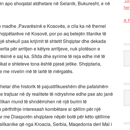
“Do
 apo shoqatat atdhetare në Selanik, Bukuresht, e në
her
A 
të madhe ,Pavarësinë e Kosovës, e cila ka në themel
qipëtarëve në Kosovë, por po aq betejën titanike të
 shekull pas krijimit të shtetit Shqiptar dhe dekada
ta për arritjen e këtyre arritjeve, nuk plotëson e
Kat
rësinë e saj ka. Sfida dhe synime të reja edhe më të
ikat e shteteve tona është pjesë jetike. Shqiptaria,
 me nivelin më të lartë të mërgatës.
tdhetar dhe historik të pajustifikueshëm dhe pafalshëm
Ark
e trajtuar në dy realitete të ndryshme edhe pse ato janë
allkan mund të shndërrohen në një burim të
përthithje interesash kombëtare si qëllim për një
ar me Diasporën shqiptare nëpër botë për këto qëllime
ballkanike që nga Kroacia, Serbia, Maqedonia deri Mal i