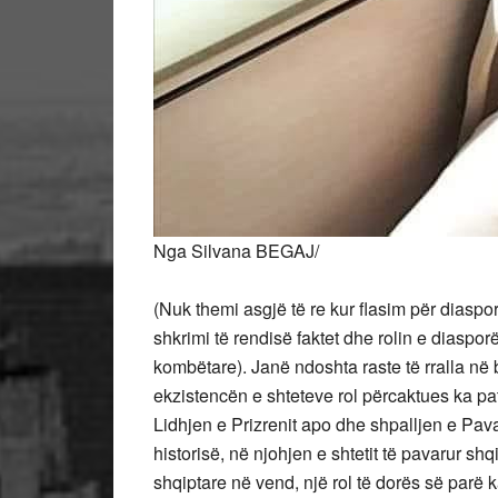
Nga Silvana BEGAJ/
(Nuk themi asgjë të re kur flasim për diaspor
shkrimi të rendisë faktet dhe rolin e diasporë
kombëtare). Janë ndoshta raste të rralla në 
ekzistencën e shteteve rol përcaktues ka p
Lidhjen e Prizrenit apo dhe shpalljen e Pav
historisë, në njohjen e shtetit të pavarur sh
shqiptare në vend, një rol të dorës së parë 