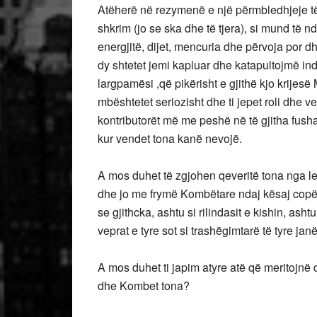
Atëherë në rezymenë e një përmbledhjeje të
shkrim (jo se ska dhe të tjera), si mund të
energjitë, dijet, mencuria dhe përvoja por dh
dy shtetet jemi kapluar dhe katapultojmë i
largpamësi ,që pikërisht e gjithë kjo krijes
mbështetet seriozisht dhe ti jepet roli dhe ve
kontributorët më me peshë në të gjitha fus
kur vendet tona kanë nevojë.
A mos duhet të zgjohen qeveritë tona nga le
dhe jo me frymë Kombëtare ndaj kësaj copëze
se gjithcka, ashtu si rilindasit e kishin, asht
veprat e tyre sot si trashëgimtarë të tyre jan
A mos duhet ti japim atyre atë që meritojnë
dhe Kombet tona?