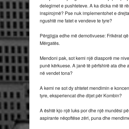
delegimet e pushteteve. A ka dicka më të r
inspirojmë? Pse nuk implementohet e drejta e 
ngushtë me fatet e vendeve te tyre?
Përgjigja edhe më demotivuese: Frikërat që 
Mërgatës.
Mendoni pak, sot kemi një diasporë me nive
punë kërkuese. A janë të përfshirë ata dhe
në vendet tona?
A kemi ne sot dy shtetet mendimin e koncentr
tyre, eksperiencat dhe dijet për Kombin?
A është kjo një luks por dhe një mundësi për
aspirante nëqoftëse zëri, puna dhe mendime