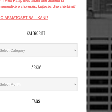
m Fred Kalaj, mes altarit dhe atdheut si
meneutikë e shpresës, kujtesës dhe shërbimit”
PO ARMATOSET BALLKANI?
KATEGORITË
egoritë
ARKIV
iv
TAGS