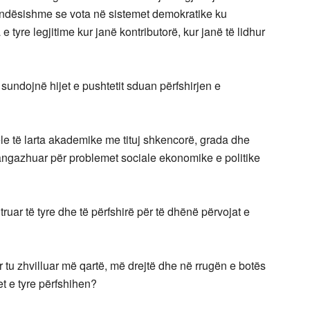
ëndësishme se vota në sistemet demokratike ku
tyre legjitime kur janë kontributorë, kur janë të lidhur
sundojnë hijet e pushtetit sduan përfshirjen e
le të larta akademike me tituj shkencorë, grada dhe
 angazhuar për problemet sociale ekonomike e politike
uar të tyre dhe të përfshirë për të dhënë përvojat e
 tu zhvilluar më qartë, më drejtë dhe në rrugën e botës
t e tyre përfshihen?