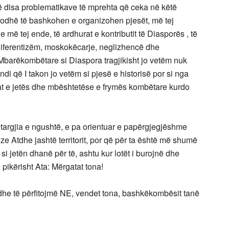
 disa problematikave të mprehta që ceka në këtë
 ndodhë të bashkohen e organizohen pjesët, më tej
e më tej ende, të ardhurat e kontributit të Diasporës , të
ndiferentizëm, moskokëcarje, neglizhencë dhe
ë Mbarëkombëtare si Diaspora tragjikisht jo vetëm nuk
ndi që I takon jo vetëm si pjesë e historisë por si nga
hat e jetës dhe mbështetëse e frymës kombëtare kurdo
targjia e ngushtë, e pa orientuar e papërgjegjëshme
 Atdhe jashtë territorit, por që për ta është më shumë
u si jetën dhanë për të, ashtu kur lotët i burojnë dhe
ë pikërisht Ata: Mërgatat tona!
 dhe të përfitojmë NE, vendet tona, bashkëkombësit tanë