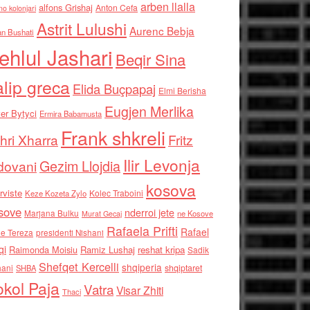
arben llalla
alfons Grishaj
Anton Cefa
no kolonjari
Astrit Lulushi
Aurenc Bebja
an Bushati
ehlul Jashari
Beqir Sina
alip greca
Elida Buçpapaj
Elmi Berisha
Eugjen Merlika
er Bytyci
Ermira Babamusta
Frank shkreli
hri Xharra
Fritz
Ilir Levonja
Gezim Llojdia
dovani
kosova
rviste
Kolec Traboini
Keze Kozeta Zylo
sove
nderroi jete
Marjana Bulku
ne Kosove
Murat Gecaj
Rafaela Prifti
Rafael
e Tereza
presidenti Nishani
qi
Raimonda Moisiu
Ramiz Lushaj
reshat kripa
Sadik
Shefqet Kercelli
shqiperia
hani
shqiptaret
SHBA
kol Paja
Vatra
Visar Zhiti
Thaci