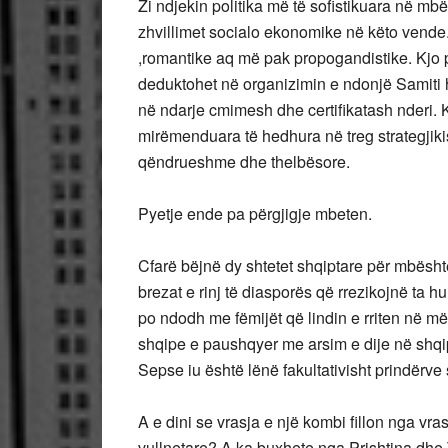
Zi ndjekin politika më të sofistikuara në mbë
zhvillimet socialo ekonomike në këto vende.
,romantike aq më pak propogandistike. Kjo p
deduktohet në organizimin e ndonjë Samiti h
në ndarje cmimesh dhe certifikatash nderi. Kj
mirëmenduara të hedhura në treg strategjikis
qëndrueshme dhe thelbësore.
Pyetje ende pa përgjigje mbeten.
Cfarë bëjnë dy shtetet shqiptare për mbësht
brezat e rinj të diasporës që rrezikojnë t
po ndodh me fëmijët që lindin e rriten në m
shqipe e paushqyer me arsim e dije në shq
Sepse iu është lënë fakultativisht prindërve 
A e dini se vrasja e një kombi fillon nga v
vullnetare? A ka buxhete nga Prishtina dhe 