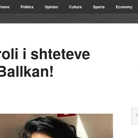
Home
Politics
Opinion
Culture
Sports
Economy
oli i shteteve
Ballkan!