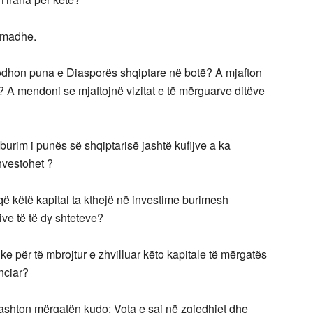
ë madhe.
rodhon puna e Diasporës shqiptare në botë? A mjafton
 A mendoni se mjaftojnë vizitat e të mërguarve ditëve
burim i punës së shqiptarisë jashtë kufijve a ka
nvestohet ?
ë këtë kapital ta kthejë në investime burimesh
ive të të dy shteteve?
e për të mbrojtur e zhvilluar këto kapitale të mërgatës
nciar?
jashton mërgatën kudo: Vota e saj në zgjedhjet dhe