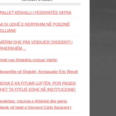
PALLET KËSHILLI I FEDERATËS VATRA
MI SI UDHË E NDRYSHIM NË POEZINË
OLLIANE
MËRIM DHE PAS VDEKJES! DISIDENTI I
ËRHERSHËM…
riotë nga Shqipëria vizituan Vatrën
ëseardhje në Shqipëri, Ambasador Eric Wendt
SOVA E KA FITUAR LUFTËN, POR PAQEN
HET TA FITOJË EDHE NË INSTITUCIONE!
nderbeg, mburoja e Arbërisë dhe gjeniu
tarak në faqet e Giovanni Carlo Saraceni-t