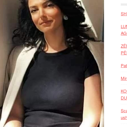
SH
LU
AG
ZË
P
Pat
Mir
KO
DU
Sca
ush