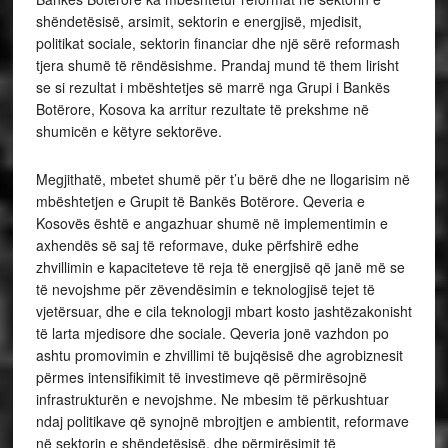
shëndetësisë, arsimit, sektorin e energjisë, mjedisit,
politikat sociale, sektorin financiar dhe një sërë reformash
tjera shumë të rëndësishme. Prandaj mund të them lirisht
se si rezultat i mbështetjes së marrë nga Grupi i Bankës
Botërore, Kosova ka arritur rezultate të prekshme në
shumicën e këtyre sektorëve.
Megjithatë, mbetet shumë për t’u bërë dhe ne llogarisim në
mbështetjen e Grupit të Bankës Botërore. Qeveria e
Kosovës është e angazhuar shumë në implementimin e
axhendës së saj të reformave, duke përfshirë edhe
zhvillimin e kapaciteteve të reja të energjisë që janë më se
të nevojshme për zëvendësimin e teknologjisë tejet të
vjetërsuar, dhe e cila teknologji mbart kosto jashtëzakonisht
të larta mjedisore dhe sociale. Qeveria jonë vazhdon po
ashtu promovimin e zhvillimi të bujqësisë dhe agrobiznesit
përmes intensifikimit të investimeve që përmirësojnë
infrastrukturën e nevojshme. Ne mbesim të përkushtuar
ndaj politikave që synojnë mbrojtjen e ambientit, reformave
në sektorin e shëndetësisë, dhe përmirësimit të