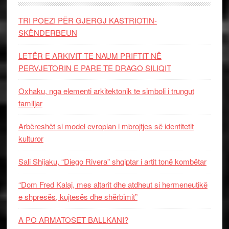
TRI POEZI PËR GJERGJ KASTRIOTIN-
SKËNDERBEUN
LETËR E ARKIVIT TE NAUM PRIFTIT NË
PERVJETORIN E PARE TE DRAGO SILIQIT
Oxhaku, nga elementi arkitektonik te simboli i trungut
familjar
Arbëreshët si model evropian i mbrojtjes së identitetit
kulturor
Sali Shijaku, “Diego Rivera” shqiptar i artit tonë kombëtar
“Dom Fred Kalaj, mes altarit dhe atdheut si hermeneutikë
e shpresës, kujtesës dhe shërbimit”
A PO ARMATOSET BALLKANI?