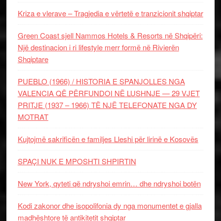
Kriza e vlerave – Tragjedia e vërtetë e tranzicionit shqiptar
Green Coast sjell Nammos Hotels & Resorts në Shqipëri:
Një destinacion i ri lifestyle merr formë në Rivierën
Shqiptare
PUEBLO (1966) / HISTORIA E SPANJOLLES NGA
VALENCIA QË PËRFUNDOI NË LUSHNJE — 29 VJET
PRITJE (1937 – 1966) TË NJË TELEFONATE NGA DY
MOTRAT
Kujtojmë sakrificën e familjes Lleshi për lirinë e Kosovës
SPAÇI NUK E MPOSHTI SHPIRTIN
New York, qyteti që ndryshoi emrin… dhe ndryshoi botën
Kodi zakonor dhe isopolifonia dy nga monumentet e gjalla
madhështore të antikitetit shqiptar