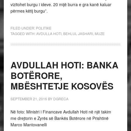
vizitohet burgu i ideve. 20 mijë burra e gra kanë kaluar
përmes këtij burgu”.
FILED UNDER:
POLITIKE
TAGGED WITH:
AVDULLA HOTI
,
BEHLUL JASHARI
,
MUZE
AVDULLAH HOTI: BANKA
BOTËRORE,
MBËSHTETJE KOSOVËS
SEPTEMBER 21, 2016
BY
DGRECA
Në foto: Ministri i Financave Avdullah Hoti në një takim
me drejtorin e Zyrës së Bankës Botërore në Prishtinë
Marco Mantovanelli