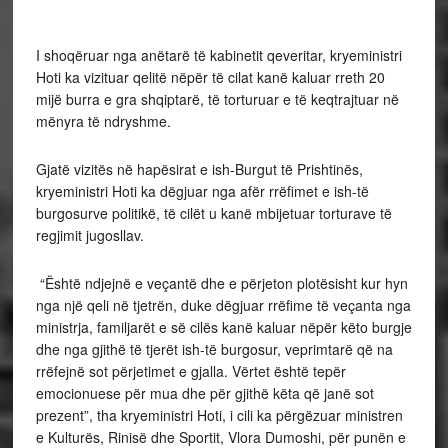
I shoqëruar nga anëtarë të kabinetit qeveritar, kryeministri
Hoti ka vizituar qelitë nëpër të cilat kanë kaluar rreth 20
mijë burra e gra shqiptarë, të torturuar e të keqtrajtuar në
mënyra të ndryshme.
Gjatë vizitës në hapësirat e ish-Burgut të Prishtinës,
kryeministri Hoti ka dëgjuar nga afër rrëfimet e ish-të
burgosurve politikë, të cilët u kanë mbijetuar torturave të
regjimit jugosllav.
“Është ndjejnë e veçantë dhe e përjeton plotësisht kur hyn
nga një qeli në tjetrën, duke dëgjuar rrëfime të veçanta nga
ministrja, familjarët e së cilës kanë kaluar nëpër këto burgje
dhe nga gjithë të tjerët ish-të burgosur, veprimtarë që na
rrëfejnë sot përjetimet e gjalla. Vërtet është tepër
emocionuese për mua dhe për gjithë këta që janë sot
prezent”, tha kryeministri Hoti, i cili ka përgëzuar ministren
e Kulturës, Rinisë dhe Sportit, Vlora Dumoshi, për punën e