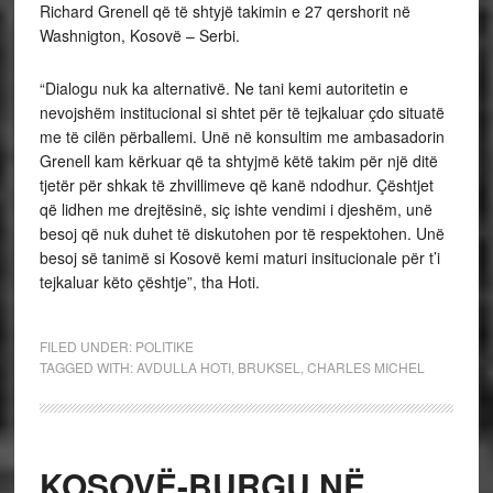
Richard Grenell që të shtyjë takimin e 27 qershorit në
Washnigton, Kosovë – Serbi.
“Dialogu nuk ka alternativë. Ne tani kemi autoritetin e
nevojshëm institucional si shtet për të tejkaluar çdo situatë
me të cilën përballemi. Unë në konsultim me ambasadorin
Grenell kam kërkuar që ta shtyjmë këtë takim për një ditë
tjetër për shkak të zhvillimeve që kanë ndodhur. Çështjet
që lidhen me drejtësinë, siç ishte vendimi i djeshëm, unë
besoj që nuk duhet të diskutohen por të respektohen. Unë
besoj së tanimë si Kosovë kemi maturi insitucionale për t’i
tejkaluar këto çështje”, tha Hoti.
FILED UNDER:
POLITIKE
TAGGED WITH:
AVDULLA HOTI
,
BRUKSEL
,
CHARLES MICHEL
KOSOVË-BURGU NË