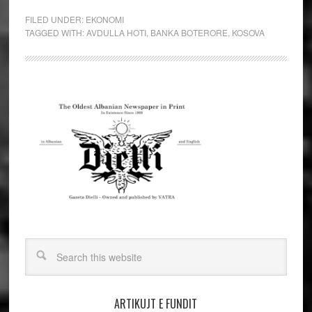
FILED UNDER:
EKONOMI
TAGGED WITH:
AVDULLA HOTI
,
BANKA BOTERORE
,
KOSOVA
ARTIKUJT E FUNDIT