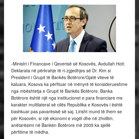
-Ministri i Financave i Qeverisë së Kosovës, Avdullah Hoti:
Deklarata në përkrahje të ri-zgjedhjes së Dr. Kim si
President i Grupit të Bankës Botërore/Gjatë viteve të
kaluara, Kosova ka përfituar në mënyrë të konsiderueshme
nga mbështetja e Grupit të Bankës Botërore. Banka
Botërore është një nga institucionet e para financiare me
karakter multilateral së cilës Republika e Kosovës i është
bashkuar pas pavarësisë së saj. Lirisht mund të them se
për Kosovën, si një ekonomi e vogël dhe në zhvillim,
anëtarësimi në Bankën Botërore më 2009 ka sjellë
përfitime të mëdha.