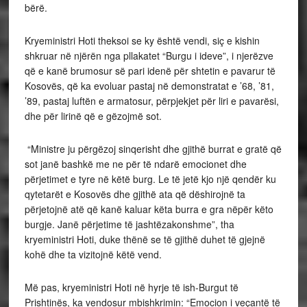
bërë.
Kryeministri Hoti theksoi se ky është vendi, siç e kishin
shkruar në njërën nga pllakatet “Burgu i ideve”, i njerëzve
që e kanë brumosur së pari idenë për shtetin e pavarur të
Kosovës, që ka evoluar pastaj në demonstratat e ’68, ’81,
’89, pastaj luftën e armatosur, përpjekjet për liri e pavarësi,
dhe për lirinë që e gëzojmë sot.
“Ministre ju përgëzoj sinqerisht dhe gjithë burrat e gratë që
sot janë bashkë me ne për të ndarë emocionet dhe
përjetimet e tyre në këtë burg. Le të jetë kjo një qendër ku
qytetarët e Kosovës dhe gjithë ata që dëshirojnë ta
përjetojnë atë që kanë kaluar këta burra e gra nëpër këto
burgje. Janë përjetime të jashtëzakonshme”, tha
kryeministri Hoti, duke thënë se të gjithë duhet të gjejnë
kohë dhe ta vizitojnë këtë vend.
Më pas, kryeministri Hoti në hyrje të ish-Burgut të
Prishtinës, ka vendosur mbishkrimin: “Emocion i veçantë të