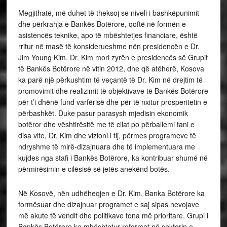
Megjithatë, më duhet të theksoj se niveli i bashkëpunimit
dhe përkrahja e Bankës Botërore, qoftë në formën e
asistencës teknike, apo të mbështetjes financiare, është
rritur në masë të konsiderueshme nën presidencën e Dr.
Jim Young Kim. Dr. Kim mori zyrën e presidencës së Grupit
të Bankës Botërore në vitin 2012, dhe që atëherë, Kosova
ka parë një përkushtim të veçantë të Dr. Kim në drejtim të
promovimit dhe realizimit të objektivave të Bankës Botërore
për t’i dhënë fund varfërisë dhe për të nxitur prosperitetin e
përbashkët. Duke pasur parasysh mjedisin ekonomik
botëror dhe vështirësitë me të cilat po përballemi tani e
disa vite, Dr. Kim dhe vizioni i tij, përmes programeve të
ndryshme të mirë-dizajnuara dhe të implementuara me
kujdes nga stafi i Bankës Botërore, ka kontribuar shumë në
përmirësimin e cilësisë së jetës anekënd botës.
Në Kosovë, nën udhëheqjen e Dr. Kim, Banka Botërore ka
formësuar dhe dizajnuar programet e saj sipas nevojave
më akute të vendit dhe politikave tona më prioritare. Grupi i
Bankës Botërore ka mbështetur reformat në sektorin e