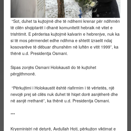
“Sot, duhet ta kujtojmë dhe të ndihemi krenar për ndihmën
të cilën shqiptarët i dhanë komunitetit hebraik në vitet e
trishtimit. E përderisa kujtojmë kalvarin e hebrenjve, nuk ka
si të mos përmendet edhe ndihma e shtetit izraelit ndaj
kosovarëve të dëbuar dhunshëm në luftën e vitit 1999”, ka
thënë u.d. Presidentja Osmani.
Sipas zonjës Osmani Holokausti do të kujtohet
përgjithmonë.
“Përkujtimi i Holokaustit është riafirmim i të vërtetës, një
nevojë prej së cilës nuk duhet të hiqet dorë asnjëherë dhe
në asnjë rrethanë”, ka thënë u.d. Presidentja Osmani.
***
Kryeministri në detyrë, Avdullah Hoti, përkujton viktimat e