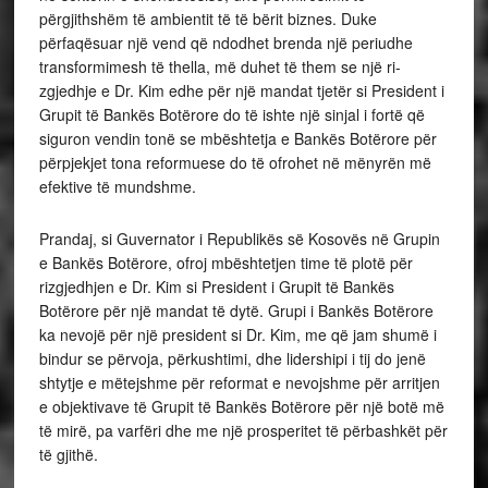
përgjithshëm të ambientit të të bërit biznes. Duke
përfaqësuar një vend që ndodhet brenda një periudhe
transformimesh të thella, më duhet të them se një ri-
zgjedhje e Dr. Kim edhe për një mandat tjetër si President i
Grupit të Bankës Botërore do të ishte një sinjal i fortë që
siguron vendin tonë se mbështetja e Bankës Botërore për
përpjekjet tona reformuese do të ofrohet në mënyrën më
efektive të mundshme.
Prandaj, si Guvernator i Republikës së Kosovës në Grupin
e Bankës Botërore, ofroj mbështetjen time të plotë për
rizgjedhjen e Dr. Kim si President i Grupit të Bankës
Botërore për një mandat të dytë. Grupi i Bankës Botërore
ka nevojë për një president si Dr. Kim, me që jam shumë i
bindur se përvoja, përkushtimi, dhe lidershipi i tij do jenë
shtytje e mëtejshme për reformat e nevojshme për arritjen
e objektivave të Grupit të Bankës Botërore për një botë më
të mirë, pa varfëri dhe me një prosperitet të përbashkët për
të gjithë.