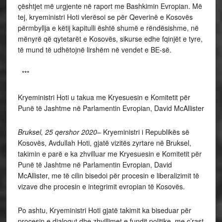
çështjet më urgjente në raport me Bashkimin Evropian. Më
tej, kryeministri Hoti vlerësoi se për Qeverinë e Kosovës
përmbyllja e këtij kapitulli është shumë e rëndësishme, në
mënyrë që qytetarët e Kosovës, sikurse edhe fqinjët e tyre,
të mund të udhëtojnë lirshëm në vendet e BE-së.
***
Kryeministri Hoti u takua me Kryesuesin e Komitetit për
Punë të Jashtme në Parlamentin Evropian, David McAllister
Bruksel, 25 qershor 2020
– Kryeministri i Republikës së
Kosovës, Avdullah Hoti, gjatë vizitës zyrtare në Bruksel,
takimin e parë e ka zhvilluar me Kryesuesin e Komitetit për
Punë të Jashtme në Parlamentin Evropian, David
McAllister, me të cilin bisedoi për procesin e liberalizimit të
vizave dhe procesin e integrimit evropian të Kosovës.
Po ashtu, Kryeministri Hoti gjatë takimit ka biseduar për
procesin e dialogut dhe zhvillimet e fundit politike, me ç’rast