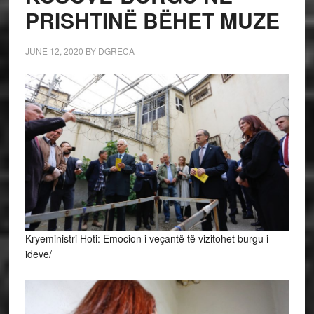
PRISHTINË BËHET MUZE
JUNE 12, 2020
BY
DGRECA
Kryeministri Hoti: Emocion i veçantë të vizitohet burgu i
ideve/