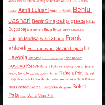
arben llalla
alfons Grishaj
Anton Cefa
asllan
albano kolonjari
Behlul
Astrit Lulushi
Aurenc Bebja
Bushati
Jashari
dalip greca
Beqir Sina
Elida
Buçpapaj
Enver Bytyci
Elmi Berisha
Ermira Babamusta
Frank
Eugjen Merlika
Fahri Xharra
shkreli
Ilir
Gezim Llojdia
Fritz radovani
Levonja
Interviste
Kolec Traboini
Keze Kozeta Zylo
kosova
Kosove
nderroi jete
Marjana Bulku
ne
Murat Gecaj
Rafaela Prifti
Rafael
Nene Tereza
Kosove
presidenti Nishani
Floqi
Raimonda Moisiu
Ramiz Lushaj
reshat kripa
Sadik Elshani
Sokol
Shefqet Kercelli
shqiperia
shqiptaret
SHBA
Paja
Vatra
Visar Zhiti
Thaci