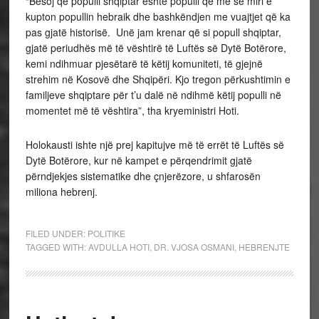
“Besoj që populli shqiptar është populli që më së miri e
kupton popullin hebraik dhe bashkëndjen me vuajtjet që ka
pas gjatë historisë. Unë jam krenar që si popull shqiptar,
gjatë periudhës më të vështirë të Luftës së Dytë Botërore,
kemi ndihmuar pjesëtarë të këtij komuniteti, të gjejnë
strehim në Kosovë dhe Shqipëri. Kjo tregon përkushtimin e
familjeve shqiptare për t’u dalë në ndihmë këtij populli në
momentet më të vështira”, tha kryeministri Hoti.
Holokausti ishte një prej kapitujve më të errët të Luftës së
Dytë Botërore, kur në kampet e përqendrimit gjatë
përndjekjes sistematike dhe çnjerëzore, u shfarosën
miliona hebrenj.
FILED UNDER:
POLITIKE
TAGGED WITH:
AVDULLA HOTI
,
DR. VJOSA OSMANI
,
HEBRENJTE