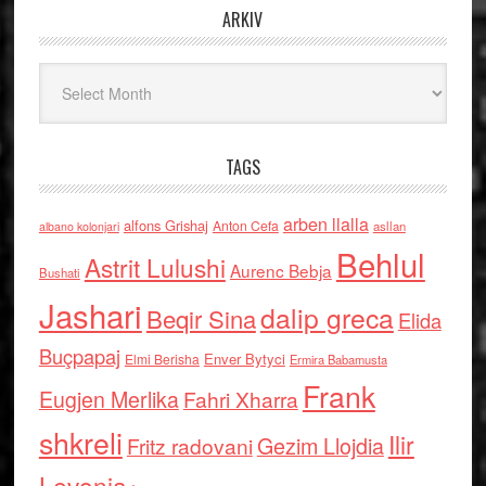
ARKIV
Arkiv
TAGS
arben llalla
alfons Grishaj
Anton Cefa
asllan
albano kolonjari
Behlul
Astrit Lulushi
Aurenc Bebja
Bushati
Jashari
dalip greca
Beqir Sina
Elida
Buçpapaj
Enver Bytyci
Elmi Berisha
Ermira Babamusta
Frank
Eugjen Merlika
Fahri Xharra
shkreli
Ilir
Gezim Llojdia
Fritz radovani
Levonja