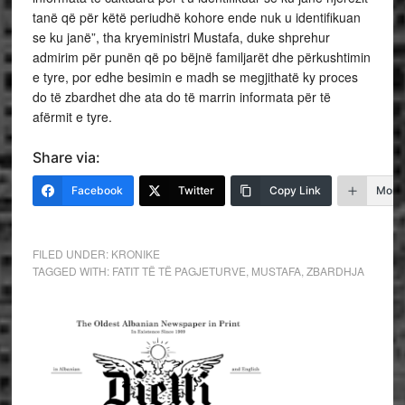
tanë që për këtë periudhë kohore ende nuk u identifikuan
se ku janë”, tha kryeministri Mustafa, duke shprehur
admirim për punën që po bëjnë familjarët dhe përkushtimin
e tyre, por edhe besimin e madh se megjithatë ky proces
do të zbardhet dhe ata do të marrin informata për të
afërmit e tyre.
Share via:
Facebook
Twitter
Copy Link
More
FILED UNDER:
KRONIKE
TAGGED WITH:
FATIT TË TË PAGJETURVE
,
MUSTAFA
,
ZBARDHJA