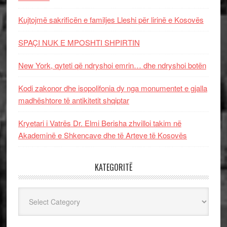
Kujtojmë sakrificën e familjes Lleshi për lirinë e Kosovës
SPAÇI NUK E MPOSHTI SHPIRTIN
New York, qyteti që ndryshoi emrin… dhe ndryshoi botën
Kodi zakonor dhe isopolifonia dy nga monumentet e gjalla
madhështore të antikitetit shqiptar
Kryetari i Vatrës Dr. Elmi Berisha zhvilloi takim në
Akademinë e Shkencave dhe të Arteve të Kosovës
KATEGORITË
Kategoritë