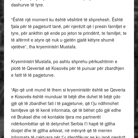
dashurve të tyre.
“Është një moment ku është vështirë të shprehesh. Është
fjala për të pagjeturit tanë, për njerëzit që i presin familjet e
tyre, për ankthin që ende po jeton te prindërit, te familjet, te
të afërmit e atyre që nuk u gjetën gjatë këtyre shumë
vjetëve”, tha kryeministri Mustafa.
Kryeministri Mustafa, po ashtu shprehu përkushtimin e
plotë të Qeverisë së Kosovës për të punuar për zbardhjen
e fatit të të pagjeturve.
“Ajo që unë mund të them si kryeministër është se Qeveria
e Kosovës është munduar të bëjë dhe duhet të bëjë çdo
gjë që të zbardhet fati i të pagjeturve, që t’ju ndihmohet
familjeve që të kenë informata, që të bëhet çdo gjë edhe
në Bruksel dhe në kontakte tjera me partnerët
ndërkombëtar që të detyrohet Serbia t’i hapë të gjitha
dosjet dhe të gjitha arkivat, në mënyrë që të merren
informata të caktuara për t’u identifikuar se ku janë njerëzit