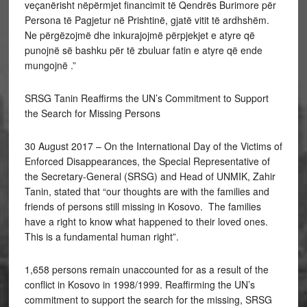
veçanërisht nëpërmjet financimit të Qendrës Burimore për
Persona të Pagjetur në Prishtinë, gjatë vitit të ardhshëm.
Ne përgëzojmë dhe inkurajojmë përpjekjet e atyre që
punojnë së bashku për të zbuluar fatin e atyre që ende
mungojnë .”
SRSG Tanin Reaffirms the UN’s Commitment to Support
the Search for Missing Persons
30 August 2017 – On the International Day of the Victims of
Enforced Disappearances, the Special Representative of
the Secretary-General (SRSG) and Head of UNMIK, Zahir
Tanin, stated that “our thoughts are with the families and
friends of persons still missing in Kosovo. The families
have a right to know what happened to their loved ones.
This is a fundamental human right”.
1,658 persons remain unaccounted for as a result of the
conflict in Kosovo in 1998/1999. Reaffirming the UN’s
commitment to support the search for the missing, SRSG