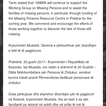
Tanin stated that “UNMIK will continue to support the
Working Group on Missing Persons and to assist the
families of missing persons, in particular through funding of
the Missing Persons Resource Centre in Pristina for the
coming year. We commend and encourage the efforts of
those working together to discover the fate of those still
missing.
Kryeministri Mustafa: Qeveria e përkushtuar për zbardhjen
e fatit të të pagjeturve
Prishtinë, 30 gusht 2017
– Kryeministri i Republikës së
Kosovës, Isa Mustafa, me rastin e shënimit të 30 Gushtit –
Ditës Ndërkombëtare për Persona të Zhdukur, vendosi
kurora lulesh pranë Përmendores dedikuar personave të
zhdukur.
Duke përkujtuar dhe shprehur dhembjen për të pagjeturit
në Kosovë, kryeministri Mustafa, tha se tash e sa vjet
familjarët po jetojnë në ankth dhe në pritje të më të