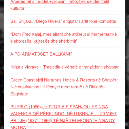
Arbëreshët si model evropian i mbrojtjes së identitetit
kulturor
Sali Shijaku, “Diego Rivera” shqiptar i artit tonë kombëtar
“Dom Fred Kalaj, mes altarit dhe atdheut si hermeneutikë
e shpresës, kujtesës dhe shërbimit”
A PO ARMATOSET BALLKANI?
Kriza e vlerave – Tragjedia e vërtetë e tranzicionit shqiptar
Green Coast sjell Nammos Hotels & Resorts në Shqipëri:
Një destinacion i ri lifestyle merr formë në Rivierën
Shqiptare
PUEBLO (1966) / HISTORIA E SPANJOLLES NGA
VALENCIA QË PËRFUNDOI NË LUSHNJE — 29 VJET
PRITJE (1937 – 1966) TË NJË TELEFONATE NGA DY
MOTRAT