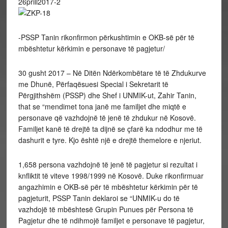
-PSSP Tanin rikonfirmon përkushtimin e OKB-së për të
mbështetur kërkimin e personave të pagjetur/
30 gusht 2017 – Në Ditën Ndërkombëtare të të Zhdukurve
me Dhunë, Përfaqësuesi Special i Sekretarit të
Përgjithshëm (PSSP) dhe Shef i UNMIK-ut, Zahir Tanin,
that se “mendimet tona janë me familjet dhe miqtë e
personave që vazhdojnë të jenë të zhdukur në Kosovë.
Familjet kanë të drejtë ta dijnë se çfarë ka ndodhur me të
dashurit e tyre. Kjo është një e drejtë themelore e njeriut.
1,658 persona vazhdojnë të jenë të pagjetur si rezultat i
knfliktit të viteve 1998/1999 në Kosovë. Duke rikonfirmuar
angazhimin e OKB-së për të mbështetur kërkimin për të
pagjeturit, PSSP Tanin deklaroi se “UNMIK-u do të
vazhdojë të mbështesë Grupin Punues për Persona të
Pagjetur dhe të ndihmojë familjet e personave të pagjetur,