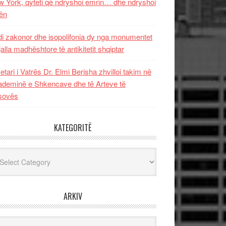
 York, qyteti që ndryshoi emrin… dhe ndryshoi
ën
i zakonor dhe isopolifonia dy nga monumentet
jalla madhështore të antikitetit shqiptar
etari i Vatrës Dr. Elmi Berisha zhvilloi takim në
deminë e Shkencave dhe të Arteve të
sovës
KATEGORITË
egoritë
ARKIV
iv