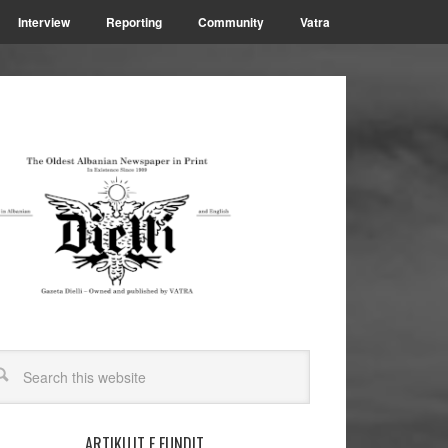
Interview
Reporting
Community
Vatra
ARTIKUJT E FUNDIT