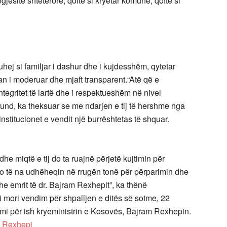
ësitë shtetërore, qoftë si kryetar komune, qoftë si
ej si familjar i dashur dhe i kujdesshëm, qytetar
tikan i moderuar dhe mjaft transparent.“Atë që e
ntegritet të lartë dhe i respektueshëm në nivel
 fund, ka theksuar se me ndarjen e tij të hershme nga
institucionet e vendit një burrështetas të shquar.
e miqtë e tij do ta ruajnë përjetë kujtimin për
 do të na udhëheqin në rrugën tonë për përparimin dhe
dhe emrit të dr. Bajram Rexhepit”, ka thënë
i mori vendim për shpalljen e ditës së sotme, 22
imi për ish kryeministrin e Kosovës, Bajram Rexhepin.