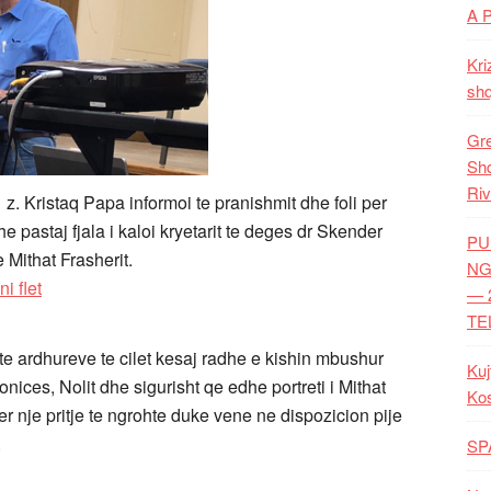
A 
Kri
shq
Gre
Shq
Riv
, z. Kristaq Papa informoi te pranishmit dhe foli per
 pastaj fjala i kaloi kryetarit te deges dr Skender
PU
e Mithat Frasherit.
NG
— 
TE
te ardhureve te cilet kesaj radhe e kishin mbushur
Kuj
onices, Nolit dhe sigurisht qe edhe portreti i Mithat
Ko
er nje pritje te ngrohte duke vene ne dispozicion pije
.
SP