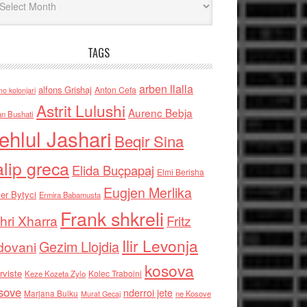
TAGS
arben llalla
alfons Grishaj
Anton Cefa
no kolonjari
Astrit Lulushi
Aurenc Bebja
an Bushati
ehlul Jashari
Beqir Sina
alip greca
Elida Buçpapaj
Elmi Berisha
Eugjen Merlika
er Bytyci
Ermira Babamusta
Frank shkreli
hri Xharra
Fritz
Ilir Levonja
Gezim Llojdia
dovani
kosova
rviste
Kolec Traboini
Keze Kozeta Zylo
sove
nderroi jete
Marjana Bulku
ne Kosove
Murat Gecaj