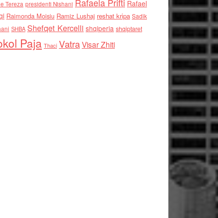
Rafaela Prifti
Rafael
e Tereza
presidenti Nishani
qi
Raimonda Moisiu
Ramiz Lushaj
reshat kripa
Sadik
Shefqet Kercelli
shqiperia
hani
shqiptaret
SHBA
kol Paja
Vatra
Visar Zhiti
Thaci