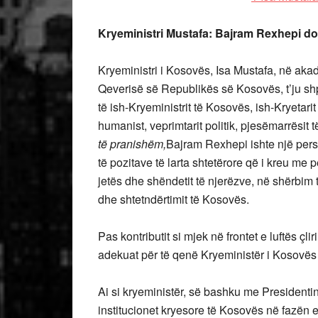
Kryeministri Mustafa:
Bajram Rexhepi do 
Kryeministri i Kosovës, Isa Mustafa, në aka
Qeverisë së Republikës së Kosovës, t’ju shp
të ish-Kryeministrit të Kosovës, ish-Kryetarit
humanist, veprimtarit politik, pjesëmarrësit 
të pranishëm,
Bajram Rexhepi ishte një pers
të pozitave të larta shtetërore që i kreu me pë
jetës dhe shëndetit të njerëzve, në shërbim 
dhe shtetndërtimit të Kosovës.
Pas kontributit si mjek në frontet e luftës ç
adekuat për të qenë Kryeministër i Kosovës
Ai si kryeministër, së bashku me President
institucionet kryesore të Kosovës në fazën e 