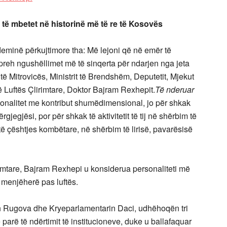
të mbetet në historinë më të re të Kosovës
deminë përkujtimore tha: Më lejoni që në emër të
reh ngushëllimet më të sinqerta për ndarjen nga jeta
 të Mitrovicës, Ministrit të Brendshëm, Deputetit, Mjekut
të Luftës Çlirimtare, Doktor Bajram Rexhepit.
Të nderuar
onalitet me kontribut shumëdimensional, jo për shkak
rgjegjësi, por për shkak të aktivitetit të tij në shërbim të
të çështjes kombëtare, në shërbim të lirisë, pavarësisë
lirimtare, Bajram Rexhepi u konsiderua personaliteti më
 menjëherë pas luftës.
in Rugova dhe Kryeparlamentarin Daci, udhëhoqën tri
parë të ndërtimit të institucioneve, duke u ballafaquar