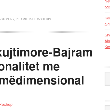
New
bot
Kod
ASTON
,
NY
,
PER MITHAT FRASHERIN
e g
Kry
Aka
ujtimore-Bajram
Ko
onalitet me
umëdimensional
Kat
Ark