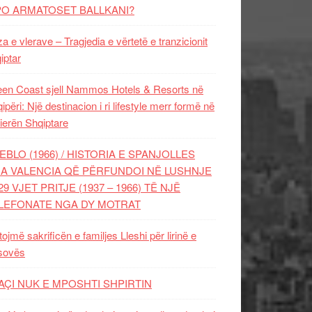
PO ARMATOSET BALLKANI?
za e vlerave – Tragjedia e vërtetë e tranzicionit
iptar
en Coast sjell Nammos Hotels & Resorts në
ipëri: Një destinacion i ri lifestyle merr formë në
ierën Shqiptare
EBLO (1966) / HISTORIA E SPANJOLLES
A VALENCIA QË PËRFUNDOI NË LUSHNJE
29 VJET PRITJE (1937 – 1966) TË NJË
LEFONATE NGA DY MOTRAT
tojmë sakrificën e familjes Lleshi për lirinë e
sovës
AÇI NUK E MPOSHTI SHPIRTIN