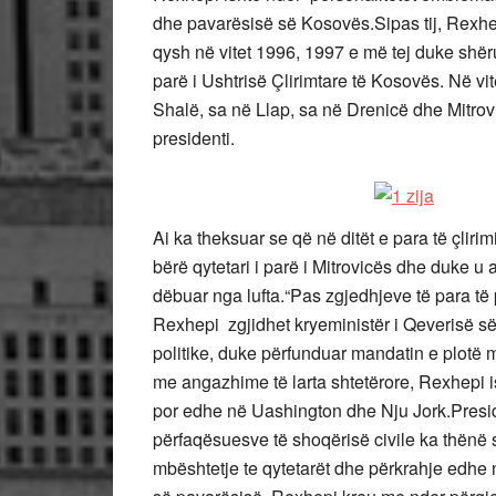
dhe pavarësisë së Kosovës.Sipas tij, Rexh
qysh në vitet 1996, 1997 e më tej duke shërua
parë i Ushtrisë Çlirimtare të Kosovës. Në vi
Shalë, sa në Llap, sa në Drenicë dhe Mitrov
presidenti.
Ai ka theksuar se që në ditët e para të çliri
bërë qytetari i parë i Mitrovicës dhe duke 
dëbuar nga lufta.“Pas zgjedhjeve të para të 
Rexhepi zgjidhet kryeministër i Qeverisë s
politike, duke përfunduar mandatin e plotë 
me angazhime të larta shtetërore, Rexhepi is
por edhe në Uashington dhe Nju Jork.Presid
përfaqësuesve të shoqërisë civile ka thënë s
mbështetje te qytetarët dhe përkrahje edhe 