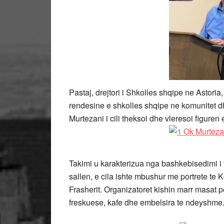
Pastaj, drejtori i Shkolles shqipe ne Astoria
rendesine e shkolles shqipe ne komunitet dhe
Murtezani i cili theksoi dhe vleresoi figuren 
Takimi u karakterizua nga bashkebisedimi i 
sallen, e cila ishte mbushur me portrete te K
Frasherit. Organizatoret kishin marr masat p
freskuese, kafe dhe embelsira te ndeyshme