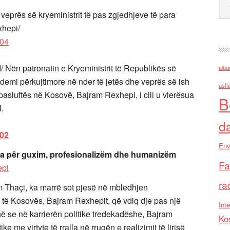
veprës së kryeministrit të pas zgjedhjeve të para
xhepi/
ën patronatin e Kryeministrit të Republikës së
alba
demi përkujtimore në nder të jetës dhe veprës së ish
asll
 pasluftës në Kosovë, Bajram Rexhepi, i cili u vlerësua
B
.
d
Env
ua për guxim, profesionalizëm dhe humanizëm
Fa
ra
m Thaçi, ka marrë sot pjesë në mbledhjen
t të Kosovës, Bajram Rexhepit, që vdiq dje pas një
Inte
ë se në karrierën politike tredekadëshe, Bajram
Ko
 me virtyte të rralla në rrugën e realizimit të lirisë