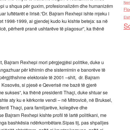
Nen
epi u shqua për guxim, profesionalizëm dhe humanizëm
Flo
r luftëtarët e lirisë.“Dr. Bajram Rexhepi ishte mjeku i
Els
tet 1998-1999, ai gjendej kudo ku kishte beteja: sa në
So
icë, përherë pranë ushtarëve të plagosur”, ka thënë
mit, Bajram Rexhepi mori përgjegjësi politike, duke u
u angazhuar për kthimin dhe sistemimin e banorëve të
përgjithshme elektorale të 2001 –shit, dr. Bajram
ë Kosovës, si pjesë e Qeverisë me bazë të gjerë
me sukses”, ka thënë presidenti Thaçi, duke shtuar se
hte aty ku e kërkonte vendi – në Mitrovicë, në Bruksel,
enti Thaçi, para familjarëve, kolegëve dhe
e Bajram Rexhepi kishte profil të lartë politikani, me
nga bashkësia ndërkombëtare.Sipas tij, pas shpalljes