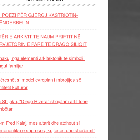
I POEZI PËR GJERGJ KASTRIOTIN-
ËNDERBEUN
TËR E ARKIVIT TE NAUM PRIFTIT NË
RVJETORIN E PARE TE DRAGO SILIQIT
aku, nga elementi arkitektonik te simboli i
ngut familjar
ëreshët si model evropian i mbrojtjes së
titetit kulturor
i Shijaku, “Diego Rivera” shqiptar i artit tonë
mbëtar
m Fred Kalaj, mes altarit dhe atdheut si
meneutikë e shpresës, kujtesës dhe shërbimit”