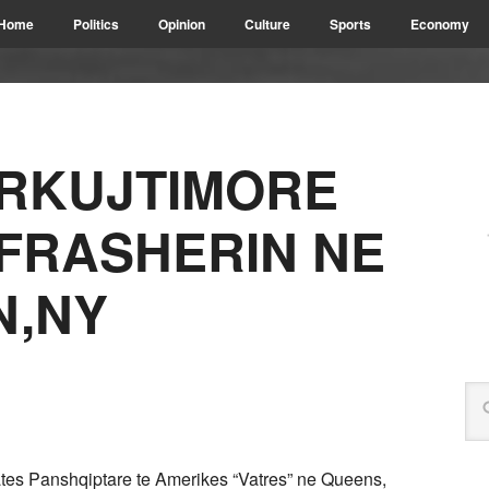
Home
Politics
Opinion
Culture
Sports
Economy
RKUJTIMORE
 FRASHERIN NE
N,NY
tes Panshqiptare te Amerikes “Vatres” ne Queens,