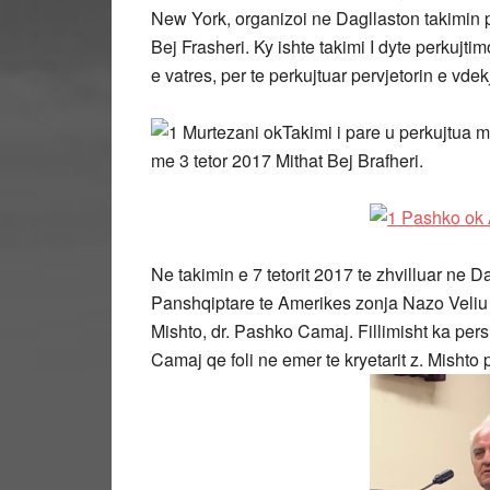
New York, organizoi ne Dagllaston takimin p
Bej Frasheri. Ky ishte takimi I dyte perkujti
e vatres, per te perkujtuar pervjetorin e vde
Takimi i pare u perkujtua m
me 3 tetor 2017 Mithat Bej Brafheri.
Ne takimin e 7 tetorit 2017 te zhvilluar ne 
Panshqiptare te Amerikes zonja Nazo Veliu si 
Mishto, dr. Pashko Camaj. Fillimisht ka per
Camaj qe foli ne emer te kryetarit z. Mishto