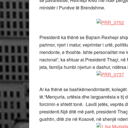
së pavarësisë, Rexhepi kreu me nder përgjegj
ministër i Punëve të Brendshme.
Presidenti ka thënë se Bajram Rexhepi shquh
parimor, njeri i matur, veprimtar i urtë, poli
mendonte, e thoshte. Ishte personalitet me i
nacional”, ka shtuar ai.Presidenti Thaçi, në
jeta, familja humbi njeriun e dashur, ndërsa 
Ai ka thënë se bashkëmendimtarët, kolegët dh
të.“Mençuria, urtësia dhe largpamësia e tij
forcimin e shtetit tonë. Lavdi jetës, veprës 
presidenti.Një ditë më parë, presidenti Thaç
gushtin, ditë zie në Kosovë, në shenjë nder