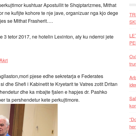
erkujtimor kushtuar Apostullit te Shqiptarizmes, Mithat
mor ne kufijte kohore te nje jave, organizuar nga kjo dege
TR
kjes se Mithat Frasherit….
SK
LE
e 3 tetor 2017, ne hotelin Lexinton, aty ku nderroi jete
PE
Oxh
tru
Dagllaston,mori pjese edhe sekretarja e Federates
Arb
dhe Shefi i Kabinetit te Kryetarit te Vatres zotit Dritan
iden
shendetur dhe ka mbajte fjalen e hapjes dr. Pashko
Sal
 per ta pershendetur kete perkujtimore.
ko
“Do
her