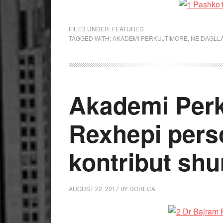
FILED UNDER:
FEATURED
TAGGED WITH:
AKADEMI PERKUJTIMORE
,
NE DAGLL
Akademi Perk
Rexhepi pers
kontribut sh
AUGUST 22, 2017
BY
DGRECA