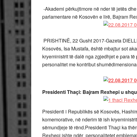
-Akademi përkujtimore në nder të jetës dhe 
parlamentare në Kosovën e lirë, Bajram Re
PRISHTINË, 22 Gusht 2017-Gazeta DIELLI/ N
Kosovës, Isa Mustafa, është mbajtur sot aka
kryeministrit të dalë nga zgjedhjet e para të
personalitet me kontribut shumëdimensional
Presidenti Thaçi: Bajram Rexhepi u shq
Presidenti i Republikës së Kosovës, Hashi
komemorative, në nderim të ish kryeministri
sëmundjeje të rënd.Presidenti Thaçi ka thën
Rexhepi ishte ndër personalitetet emblematike