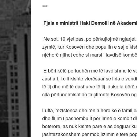
***
Fjala e ministrit Haki Demolli në Akadem
Ne sot, 19 vjet pas, po përkujtojmë ngjarjet h
zymtë, kur Kosovën dhe popullin e saj e kish
njëherë njihet edhe si marsi i lavdisë kombë
E bëri këtë periudhën më të lavdishme të 
Jashari, i cili kishte vlerësuar se liria e vend
të tij dhe më të dashurve të tij, duke ia bërë 
cila përfundimisht do ta çlironte Kosovën ng
Lufta, rezistenca dhe rënia heroike e familjes
dhe flijim i pashembullt për lirinë e kombit 
botërore, as nuk kishte parë e as dëgjuar ku
jashtëzakonshëm për mobilizimin e tërë pop