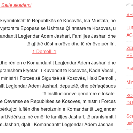
SH
kryeministrit të Republikës së Kosovës, Isa Mustafa, në
LU
vjetorit të Epopesë së Ushtrisë Çlirimtare të Kosovës, u
AG
ndantit Legjendar Adem Jashari, Familjes Jashari dhe
të gjithë dëshmorëve dhe të rënëve për liri.
ZË
P
me dhe rënien e Komandantit Legjendar Adem Jashari dhe
Pat
 pranishëm kryetari i Kuvendit të Kosovës, Kadri Veseli,
 ministri i Forcës së Sigurisë së Kosovës, Haki Demolli,
Mir
ntit Legjendar Adem Jashari, deputetë, dhe përfaqësues
të institucioneve qendrore e lokale.
KO
ë Qeverisë së Republikës së Kosovës, ministri i Forcës
DU
përkujtoi luftën dhe heroizmin e Komandantit Legjendar
Sca
ari.
Ndërkaq, në emër të familjes Jashari, të pranishmit i
ush
m Jashari, djali i Komandantit Legjendar Adem Jashari.