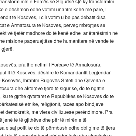
 transformimin e Forcës së Sigurisë.
Që ky transformim
tike e dëshmon edhe votimi unanim kohë më parë, i
dit të Kosovës, i cili votim u bë pas debatit disa
cat e Armatosura të Kosovës, përveç mbrojtjes së
 objektivë tjetër madhore do të kenë edhe anëtarësimin në
 në misione paqeruajtëse dhe humanitare në vende të
 gjerë.
 Kosovës, pra themelimi i Forcave të Armatosura,
opullit të Kosovës, dëshire të Komandantit Legjendar
 të Kosovës, Ibrahim Rugovës.
Shteti dhe Qeveria e
sura dhe akterëve tjerë të sigurisë, do të ngritin
lë, ku të gjithë qytetarët e Republikës së Kosovës do të
përkatësisë etnike, religjionit, racës apo bindjeve
tet demokratik, me vlera civilizuese perëndimore. Pra
 jenë të të gjithëve dhe për të mirën e të
a e saj politike do të përmbush edhe obligime të tjera
sht do të angazhohemi për ndërtimin dhe sforcimin e