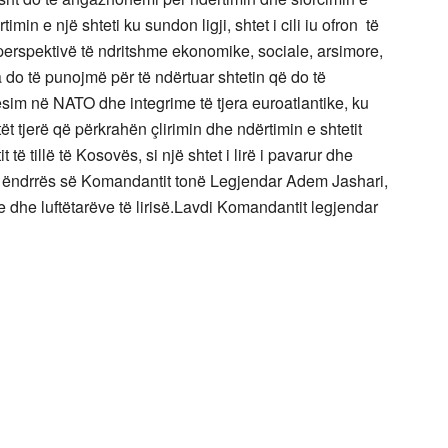
min e një shteti ku sundon ligji, shtet i cili iu ofron të
ë perspektivë të ndritshme ekonomike, sociale, arsimore,
 do të punojmë për të ndërtuar shtetin që do të
ësim në NATO dhe integrime të tjera euroatlantike, ku
tjerë që përkrahën çlirimin dhe ndërtimin e shtetit
 të tillë të Kosovës, si një shtet i lirë i pavarur dhe
të ëndrrës së Komandantit tonë Legjendar Adem Jashari,
dhe luftëtarëve të lirisë.
Lavdi Komandantit legjendar
ë tij.