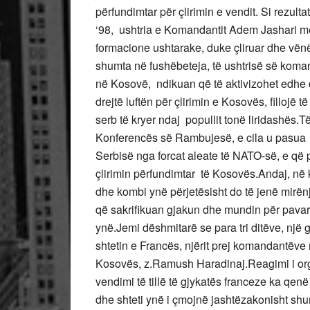
përfundimtar për çlirimin e vendit.
Si rezulta
‘98, ushtria e Komandantit Adem Jashari me s
formacione ushtarake, duke çliruar dhe vënë 
shumta në fushëbeteja, të ushtrisë së koma
në Kosovë, ndikuan që të aktivizohet edhe d
drejtë luftën për çlirimin e Kosovës, fillojë
serb të kryer ndaj popullit tonë liridashës.
Të
Konferencës së Rambujesë, e cila u pasua
Serbisë nga forcat aleate të NATO-së, e që p
çlirimin përfundimtar të Kosovës.
Andaj, në 
dhe kombi ynë përjetësisht do të jenë mirënj
që sakrifikuan gjakun dhe mundin për pavarë
ynë.
Jemi dëshmitarë se para tri ditëve, një
shtetin e Francës, njërit prej komandantëve 
Kosovës, z.Ramush Haradinaj.
Reagimi i or
vendimi të tillë të gjykatës franceze ka qe
dhe shteti ynë i çmojnë jashtëzakonisht shumë