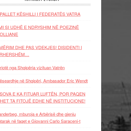
PALLET KËSHILLI I FEDERATËS VATRA
MI SI UDHË E NDRYSHIM NË POEZINË
OLLIANE
MËRIM DHE PAS VDEKJES! DISIDENTI I
ËRHERSHËM…
riotë nga Shqipëria vizituan Vatrën
ëseardhje në Shqipëri, Ambasador Eric Wendt
SOVA E KA FITUAR LUFTËN, POR PAQEN
HET TA FITOJË EDHE NË INSTITUCIONE!
nderbeg, mburoja e Arbërisë dhe gjeniu
tarak në faqet e Giovanni Carlo Saraceni-t