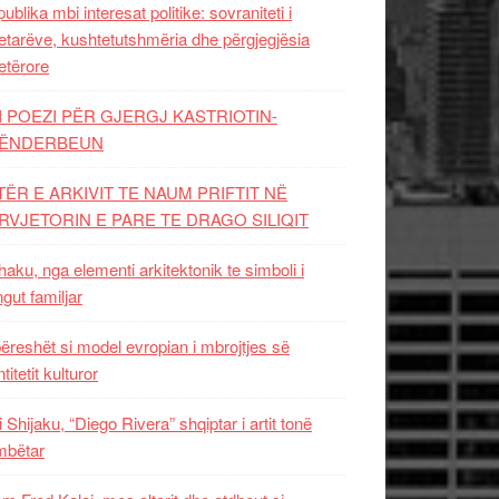
ublika mbi interesat politike: sovraniteti i
etarëve, kushtetutshmëria dhe përgjegjësia
etërore
I POEZI PËR GJERGJ KASTRIOTIN-
ËNDERBEUN
TËR E ARKIVIT TE NAUM PRIFTIT NË
RVJETORIN E PARE TE DRAGO SILIQIT
aku, nga elementi arkitektonik te simboli i
ngut familjar
ëreshët si model evropian i mbrojtjes së
titetit kulturor
i Shijaku, “Diego Rivera” shqiptar i artit tonë
mbëtar