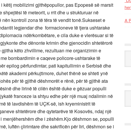
“Do
t i këtij mobilizimi gjithëpopullor, pas Epopesë së marsit
her
hpejtësi të meteorit, u rrit dhe u strukturuar në
nën kontroll zona të tëra të vendit tonë.
Sukseset e
A 
ndantit legjendar dhe formacioneve të tjera ushtarake
iplomacia ndërkombëtare, e cila duke e vlerësuar si të
 të gjykonte dhe dënonte krimin dhe gjenocidin shtetërorë
 gjitha këto zhvillime, rezultuan me organizimin e
Kat
 me bombardimin e caqeve policore-ushtarake të
ër epilog përfundimtar, pati kapitullimin e Serbisë dhe
këtë akademi përkujtimore, duhet thënë se shteti ynë
ohës për të gjithë dëshmorët e rënë, për të gjithë ata
sinë dhe lirinë të cilën është duke e gëzuar populli
Ark
 gjykatë franceze ia shtyu edhe për një muaj ndalimin në
më të lavdishëm të UÇK-së, ish kryeministrit të
ganeve shtetërore dhe qytetarëve të Kosovës, ndaj një
në i menjëhershëm dhe i zëshëm.
Kjo dëshmon se, populli
, luftën çlirimtare dhe sakrificën për liri, dëshmon se i