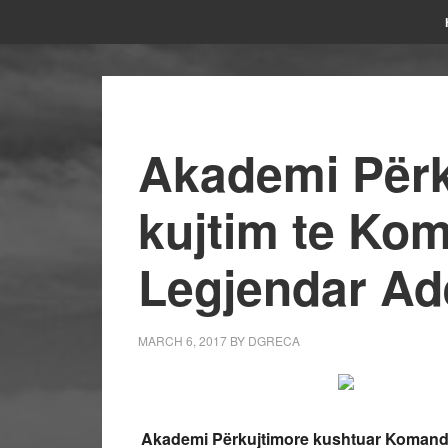
Akademi Përk
kujtim te Ko
Legjendar Ad
MARCH 6, 2017
BY
DGRECA
Akademi Përkujtimore kushtuar Komandan