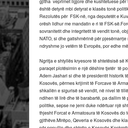
gjitha veprimet ligjore dhe kushtetuese për
është detyrë mbi detyrat e klasës tonë poli
Rezolutës për FSK-në, nga deputetët e Kuven
orësh lidhur me mandatin e ri të FSK-së.
For
sovranitetit dhe integritetit të vendit tonë,
NATO, si dhe gatishmërinë për pjesëmarrje
ndryshme jo vetëm të Evropës, por edhe më
Ngritja e shtyllës kryesore të shtetësisë së
paraqet plotësimin e një dëshire tjetër të p
Adem Jashari si dhe të presidentit historik
Kosovës, përmes krijimit të Forcave të Armato
shkallën e sigurisë së vendit, në nivel të til
ndihen të lirë dhe të barabartë, pa dallim të 
politike, sepse ne jemi duke ndërtuar një sh
thjesht Forcat e Armatosura të Kosovës do të
gjithëve.
Mirëpo, Qeveria e Kosovës dhe klas
për popullin dhe shtetin e Kosovës.
Konkreti