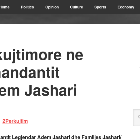
Home
Politics
Opinion
Culture
Sports
Economy
ujtimore ne
mandantit
em Jashari
tit Legjendar Adem Jashari dhe Familjes Jashari/