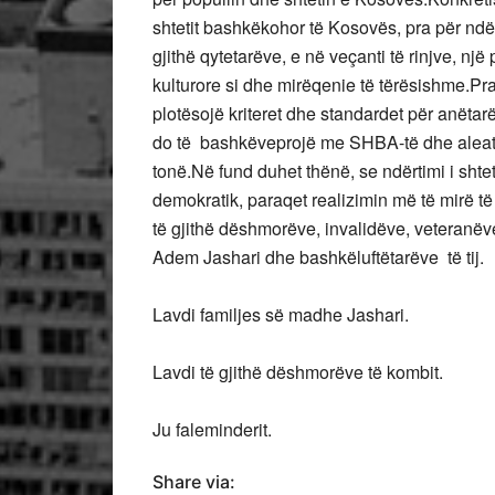
shtetit bashkëkohor të Kosovës, pra për ndërti
gjithë qytetarëve, e në veçanti të rinjve, nj
kulturore si dhe mirëqenie të tërësishme.
Pra
plotësojë kriteret dhe standardet për anëtar
do të bashkëveprojë me SHBA-të dhe aleatët 
tonë.
Në fund duhet thënë, se ndërtimi i shtetit
demokratik, paraqet realizimin më të mirë 
të gjithë dëshmorëve, invalidëve, veteranëve 
Adem Jashari dhe bashkëluftëtarëve t
Lavdi familjes së madhe Jashari.
Lavdi të gjithë dëshmorëve të kombit.
Ju faleminderit.
Share via: