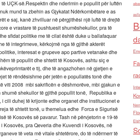
re të UÇK-së.
Respektin dhe nderimin e popullit për luftën
alba
së, nuk mund ta zbehin as Gjykatat Ndërkombëtare e as
asll
 e saj, kanë zhvilluar në përgjithësi një luftë të drejtë
B
ore e vrastare të pushtuesit shumëshekullor, pra të
dhe sfidat politike me të cilat është duke u ballafaquar
d
he të integrimeve, kërkojmë nga të gjithë akterët
Env
 politike, interesat e grupeve apo partive vetanake dhe
hëm të popullit dhe shtetit të Kosovës, ashtu siç e
Fa
veprimtarët e tij, dhe të angazhohen në gjetjen e
ra
 tejet të rëndësishme për jetën e popullatës tonë dhe
të viti 2008 mbi sakrificën e dëshmorëve, mbi gjakun e
Inte
 shumë shekullor të gjithë popullit tonë, Republika e
Ko
i cili duhej të krijonte edhe organet dhe institucionet e
Nen
ë reja të shtetit tonë, u themelua edhe Forca e Sigurisë
Flo
risë të Kosovës së pavarur.
Tash në përvjetorin e 19-të
Els
 i Kosovës, pra Qeveria dhe Kuvendi i Kosovës, në
So
aneve të veta më vitale shtetërore, do të ndërmerr të