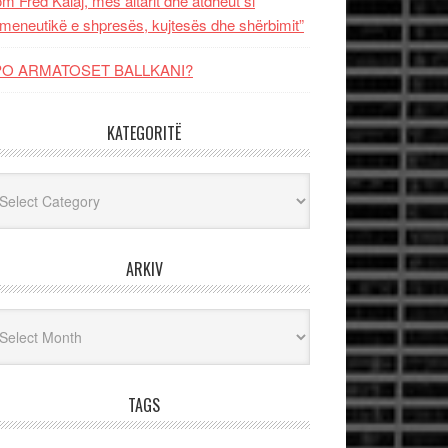
m Fred Kalaj, mes altarit dhe atdheut si
meneutikë e shpresës, kujtesës dhe shërbimit”
PO ARMATOSET BALLKANI?
KATEGORITË
egoritë
ARKIV
iv
TAGS