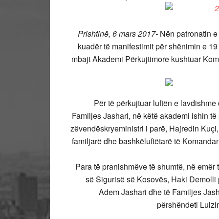
Prishtinë, 6 mars 2017-
Nën patronatin e 
kuadër të manifestimit për shënimin e 19 
mbajt Akademi Përkujtimore kushtuar Koma
Për të përkujtuar luftën e lavdish
Familjes Jashari, në këtë akademi ishin të
zëvendëskryeministri i parë, Hajredin Kuçi,
familjarë dhe bashkëluftëtarë të Komanda
Para të pranishmëve të shumtë, në emër t
së Sigurisë së Kosovës, Haki Demolli 
Adem Jashari dhe të Familjes Jash
përshëndeti Lulzi