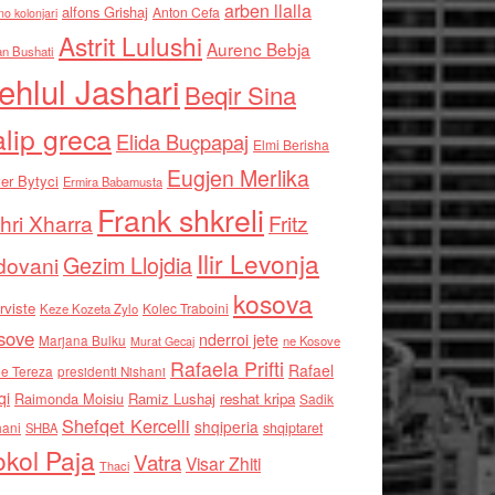
arben llalla
alfons Grishaj
Anton Cefa
no kolonjari
Astrit Lulushi
Aurenc Bebja
an Bushati
ehlul Jashari
Beqir Sina
alip greca
Elida Buçpapaj
Elmi Berisha
Eugjen Merlika
er Bytyci
Ermira Babamusta
Frank shkreli
hri Xharra
Fritz
Ilir Levonja
Gezim Llojdia
dovani
kosova
rviste
Kolec Traboini
Keze Kozeta Zylo
sove
nderroi jete
Marjana Bulku
ne Kosove
Murat Gecaj
Rafaela Prifti
Rafael
e Tereza
presidenti Nishani
qi
Raimonda Moisiu
Ramiz Lushaj
reshat kripa
Sadik
Shefqet Kercelli
shqiperia
hani
shqiptaret
SHBA
kol Paja
Vatra
Visar Zhiti
Thaci