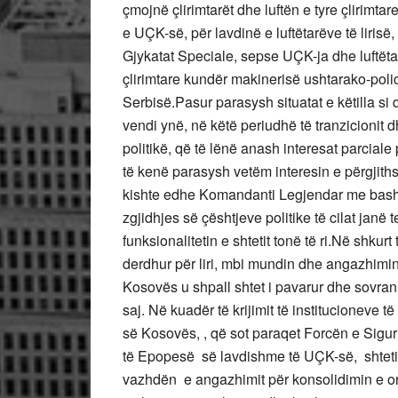
çmojnë çlirimtarët dhe luftën e tyre çlirimta
e UÇK-së, për lavdinë e luftëtarëve të liri
Gjykatat Speciale, sepse UÇK-ja dhe luftëtarët
çlirimtare kundër makinerisë ushtarako-polic
Serbisë.
Pasur parasysh situatat e këtilla si 
vendi ynë, në këtë periudhë të tranzicionit d
politikë, që të lënë anash interesat parciale
të kenë parasysh vetëm interesin e përgjiths
kishte edhe Komandanti Legjendar me bashkë
zgjidhjes së çështjeve politike të cilat janë
funksionalitetin e shtetit tonë të ri.
Në shkurt 
derdhur për liri, mbi mundin dhe angazhimin
Kosovës u shpall shtet i pavarur dhe sovran, 
saj.
Në kuadër të krijimit të institucioneve t
së Kosovës, , që sot paraqet Forcën e Sigu
të Epopesë së lavdishme të UÇK-së, shteti
vazhdën e angazhimit për konsolidimin e org