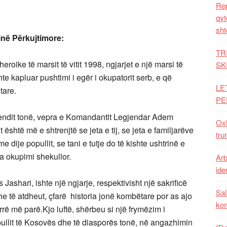
Rep
qyt
sht
inë Përkujtimore:
TR
eroike të marsit të vitit 1998, ngjarjet e një marsi të
SK
te kapluar pushtimi i egër i okupatorit serb, e që
LE
tare.
PE
vendit tonë, vepra e Komandantit Legjendar Adem
Oxh
it është më e shtrenjtë se jeta e tij, se jeta e familjarëve
tru
me dije popullit, se tani e tutje do të kishte ushtrinë e
a okupimi shekullor.
Arb
iden
 Jashari, ishte një ngjarje, respektivisht një sakrificë
Sal
dhe të atdheut, çfarë historia jonë kombëtare por as ajo
ko
rrë më parë.
Kjo luftë, shërbeu si një frymëzim i
ullit të Kosovës dhe të diasporës tonë, në angazhimin