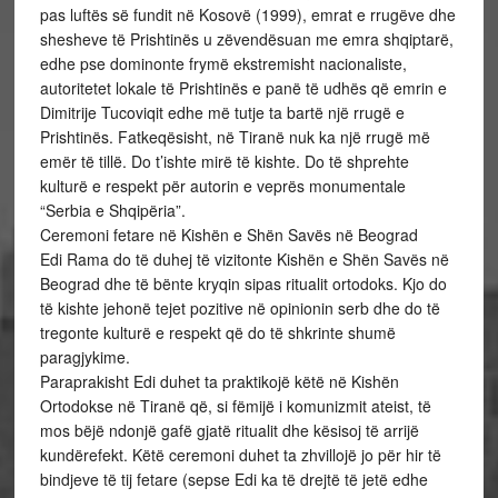
pas luftës së fundit në Kosovë (1999), emrat e rrugëve dhe
shesheve të Prishtinës u zëvendësuan me emra shqiptarë,
edhe pse dominonte frymë ekstremisht nacionaliste,
autoritetet lokale të Prishtinës e panë të udhës që emrin e
Dimitrije Tucoviqit edhe më tutje ta bartë një rrugë e
Prishtinës. Fatkeqësisht, në Tiranë nuk ka një rrugë më
emër të tillë. Do t’ishte mirë të kishte. Do të shprehte
kulturë e respekt për autorin e veprës monumentale
“Serbia e Shqipëria”.
Ceremoni fetare në Kishën e Shën Savës në Beograd
Edi Rama do të duhej të vizitonte Kishën e Shën Savës në
Beograd dhe të bënte kryqin sipas ritualit ortodoks. Kjo do
të kishte jehonë tejet pozitive në opinionin serb dhe do të
tregonte kulturë e respekt që do të shkrinte shumë
paragjykime.
Paraprakisht Edi duhet ta praktikojë këtë në Kishën
Ortodokse në Tiranë që, si fëmijë i komunizmit ateist, të
mos bëjë ndonjë gafë gjatë ritualit dhe kësisoj të arrijë
kundërefekt. Këtë ceremoni duhet ta zhvillojë jo për hir të
bindjeve të tij fetare (sepse Edi ka të drejtë të jetë edhe