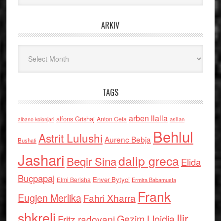
ARKIV
Arkiv
TAGS
arben llalla
alfons Grishaj
Anton Cefa
asllan
albano kolonjari
Behlul
Astrit Lulushi
Aurenc Bebja
Bushati
Jashari
dalip greca
Beqir Sina
Elida
Buçpapaj
Enver Bytyci
Elmi Berisha
Ermira Babamusta
Frank
Eugjen Merlika
Fahri Xharra
shkreli
Ilir
Gezim Llojdia
Fritz radovani