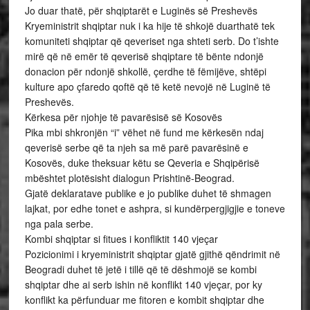
Jo duar thatë, për shqiptarët e Luginës së Preshevës
Kryeministrit shqiptar nuk i ka hije të shkojë duarthatë tek
komuniteti shqiptar që qeveriset nga shteti serb. Do t’ishte
mirë që në emër të qeverisë shqiptare të bënte ndonjë
donacion për ndonjë shkollë, çerdhe të fëmijëve, shtëpi
kulture apo çfaredo qoftë që të ketë nevojë në Luginë të
Preshevës.
Kërkesa për njohje të pavarësisë së Kosovës
Pika mbi shkronjën “i” vëhet në fund me kërkesën ndaj
qeverisë serbe që ta njeh sa më parë pavarësinë e
Kosovës, duke theksuar këtu se Qeveria e Shqipërisë
mbështet plotësisht dialogun Prishtinë-Beograd.
Gjatë deklaratave publike e jo publike duhet të shmagen
lajkat, por edhe tonet e ashpra, si kundërpergjigjie e toneve
nga pala serbe.
Kombi shqiptar si fitues i konfliktit 140 vjeçar
Pozicionimi i kryeministrit shqiptar gjatë gjithë qëndrimit në
Beogradi duhet të jetë i tillë që të dëshmojë se kombi
shqiptar dhe ai serb ishin në konflikt 140 vjeçar, por ky
konflikt ka përfunduar me fitoren e kombit shqiptar dhe