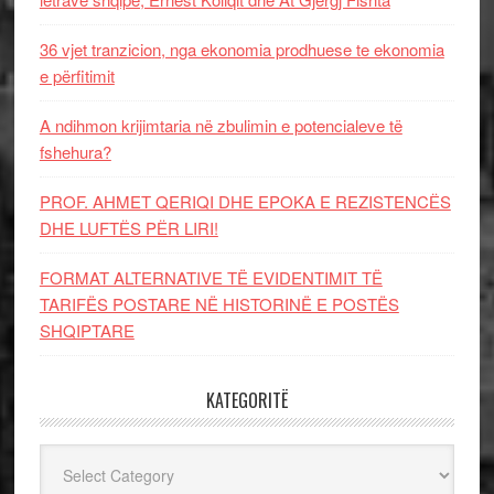
36 vjet tranzicion, nga ekonomia prodhuese te ekonomia
e përfitimit
A ndihmon krijimtaria në zbulimin e potencialeve të
fshehura?
PROF. AHMET QERIQI DHE EPOKA E REZISTENCЁS
DHE LUFTЁS PЁR LIRI!
FORMAT ALTERNATIVE TË EVIDENTIMIT TË
TARIFËS POSTARE NË HISTORINË E POSTËS
SHQIPTARE
KATEGORITË
Kategoritë