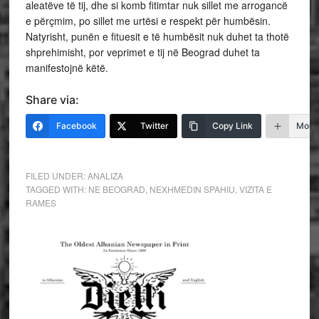
aleatëve të tij, dhe si komb fitimtar nuk sillet me arrogancë
e përçmim, po sillet me urtësi e respekt për humbësin.
Natyrisht, punën e fituesit e të humbësit nuk duhet ta thotë
shprehimisht, por veprimet e tij në Beograd duhet ta
manifestojnë këtë.
Share via:
Facebook
Twitter
Copy Link
More
FILED UNDER:
ANALIZA
TAGGED WITH:
NE BEOGRAD
,
NEXHMEDIN SPAHIU
,
VIZITA E
RAMES