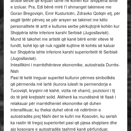
artistë serbë që krijuan famë në kohën kur Shqipëria ishte
e izoluar. Pra, Edi bënë mirë t’i shmanget takimeve me
Goran Bregoviqin, Emir Kusturicën, Zdravko Qoliqin etj, për
asgjë tjetër përveç se për arsyen se takimet me këto
personalitete të artit e kultures serbe përkujtojnë kohën kur
Shqipëria ishte inferiore karshi Serbisë (Jugosllavisë).
Mund të takohet me artistë që kanë bërë emër viteve të
fundit, kohë kjo që nuk ngjallë kujtime të kohës së kaluar
kur Shqipëria ishte inferiore karshi superioritetit të Serbisë
(Jugosllavisë).
Intesifikimi i marrëdhënieve ekonomike, autostrada Durrës-
Nish
Pasi të ketë treguar superitet kulturor përmes simbolikës
që përmenda më lartë (kurora lulesh te permendorja e
Tucoviqit, kryqimi në kishë, vizita në xhami), pozicioni i tij
do të jetë krejtsisht solid. Atëherë ka mundësinë të flasë i
relaksuar për marrëdheniet ekonomike që duhen
intensifikuar, ku theksi duhet vënë në ndërtimin e
autostradës prej Nishi deri te kufiri me Kosovën, ku serish
ka rastin të tregoj superioritet pasi që pjesa shqiptare dhe
ajo kosovare e autostradës tashmë kanë përfunduar.