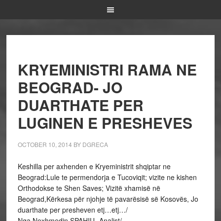
KRYEMINISTRI RAMA NE
BEOGRAD- JO
DUARTHATE PER
LUGINEN E PRESHEVES
OCTOBER 10, 2014
BY
DGRECA
Keshilla per axhenden e Kryeministrit shqiptar ne
Beograd:Lule te permendorja e Tucoviqit; vizite ne kishen
Orthodokse te Shen Saves; Vizitë xhamisë në
Beograd,Kërkesa për njohje të pavarësisë së Kosovës, Jo
duarthate per presheven etj…etj…/
Nga Nexhmedin SPAHIU- Analist/