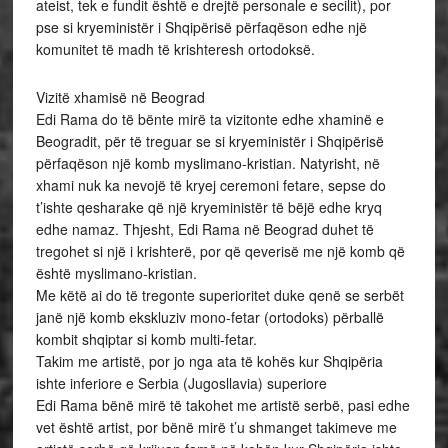
ateist, tek e fundit është e drejtë personale e secilit), por
pse si kryeministër i Shqipërisë përfaqëson edhe një
komunitet të madh të krishteresh ortodoksë.
Vizitë xhamisë në Beograd
Edi Rama do të bënte mirë ta vizitonte edhe xhaminë e
Beogradit, për të treguar se si kryeministër i Shqipërisë
përfaqëson një komb myslimano-kristian. Natyrisht, në
xhami nuk ka nevojë të kryej ceremoni fetare, sepse do
t’ishte qesharake që një kryeministër të bëjë edhe kryq
edhe namaz. Thjesht, Edi Rama në Beograd duhet të
tregohet si një i krishterë, por që qeverisë me një komb që
është myslimano-kristian.
Me këtë ai do të tregonte superioritet duke qenë se serbët
janë një komb ekskluziv mono-fetar (ortodoks) përballë
kombit shqiptar si komb multi-fetar.
Takim me artistë, por jo nga ata të kohës kur Shqipëria
ishte inferiore e Serbia (Jugosllavia) superiore
Edi Rama bënë mirë të takohet me artistë serbë, pasi edhe
vet është artist, por bënë mirë t’u shmanget takimeve me