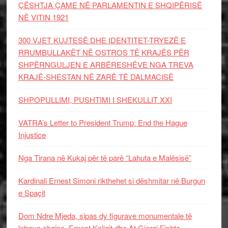
ÇËSHTJA ÇAME NË PARLAMENTIN E SHQIPËRISË
NË VITIN 1921
300 VJET KUJTESË DHE IDENTITET-TRYEZË E
RRUMBULLAKËT NË OSTROS TË KRAJËS PËR
SHPËRNGULJEN E ARBËRESHËVE NGA TREVA
KRAJË-SHESTAN NË ZARË TË DALMACISË
SHPOPULLIMI, PUSHTIMI I SHEKULLIT XXI
VATRA’s Letter to President Trump: End the Hague
Injustice
Nga Tirana në Kukaj për të parë “Lahuta e Malësisë”
Kardinali Ernest Simoni rikthehet si dëshmitar në Burgun
e Spaçit
Dom Ndre Mjeda, sipas dy figurave monumentale të
letrave shqipe, Ernest Koliqit dhe At Gjergj Fishta