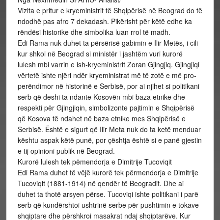
Vizita e pritur e kryeministrit të Shqipërisë në Beograd do të
ndodhë pas afro 7 dekadash. Pikërisht për këtë edhe ka
rëndësi historike dhe simbolika luan rrol të madh.
Edi Rama nuk duhet ta përsërisë gabimin e Ilir Metës, i cili
kur shkoi në Beograd si ministër i jashtëm vuri kurorë
lulesh mbi varrin e ish-kryeministrit Zoran Gjingjiq. Gjingjiqi
vërtetë ishte njëri ndër kryeministrat më të zotë e më pro-
perëndimor në historinë e Serbisë, por ai njihet si politikani
serb që deshi ta ndante Kosovën mbi baza etnike dhe
respekti për Gjingjiqin, simbolizonte pajtimin e Shqipërisë
që Kosova të ndahet në baza etnike mes Shqipërisë e
Serbisë. Është e sigurt që Ilir Meta nuk do ta ketë menduar
kështu aspak këtë punë, por çështja është si e panë gjestin
e tij opinioni publik në Beograd.
Kurorë lulesh tek pëmendorja e Dimitrije Tucoviqit
Edi Rama duhet të vëjë kurorë tek përmendorja e Dimitrije
Tucoviqit (1881-1914) në qendër të Beogradit. Dhe ai
duhet ta thotë arsyen përse. Tucoviqi ishte politikani i parë
serb që kundërshtoi ushtrinë serbe për pushtimin e tokave
shqiptare dhe përshkroi masakrat ndaj shqiptarëve. Kur