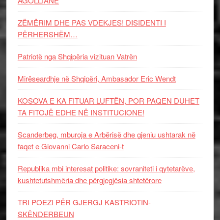
AGOLLIANE
ZËMËRIM DHE PAS VDEKJES! DISIDENTI I
PËRHERSHËM…
Patriotë nga Shqipëria vizituan Vatrën
Mirëseardhje në Shqipëri, Ambasador Eric Wendt
KOSOVA E KA FITUAR LUFTËN, POR PAQEN DUHET
TA FITOJË EDHE NË INSTITUCIONE!
Scanderbeg, mburoja e Arbërisë dhe gjeniu ushtarak në
faqet e Giovanni Carlo Saraceni-t
Republika mbi interesat politike: sovraniteti i qytetarëve,
kushtetutshmëria dhe përgjegjësia shtetërore
TRI POEZI PËR GJERGJ KASTRIOTIN-
SKËNDERBEUN