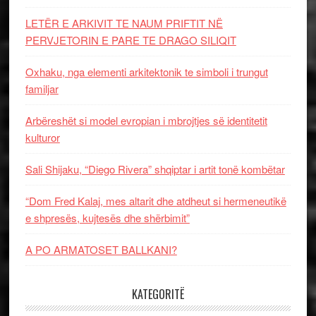
LETËR E ARKIVIT TE NAUM PRIFTIT NË
PERVJETORIN E PARE TE DRAGO SILIQIT
Oxhaku, nga elementi arkitektonik te simboli i trungut
familjar
Arbëreshët si model evropian i mbrojtjes së identitetit
kulturor
Sali Shijaku, “Diego Rivera” shqiptar i artit tonë kombëtar
“Dom Fred Kalaj, mes altarit dhe atdheut si hermeneutikë
e shpresës, kujtesës dhe shërbimit”
A PO ARMATOSET BALLKANI?
KATEGORITË