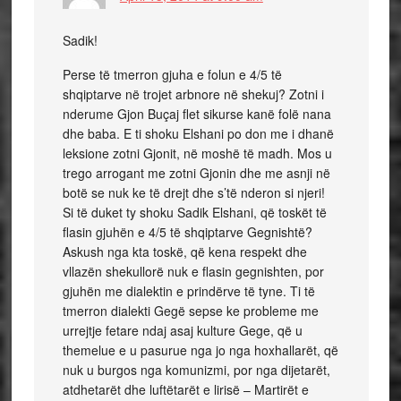
Sadik!
Perse të tmerron gjuha e folun e 4/5 të
shqiptarve në trojet arbnore në shekuj? Zotni i
nderume Gjon Buçaj flet sikurse kanë folë nana
dhe baba. E ti shoku Elshani po don me i dhanë
leksione zotni Gjonit, në moshë të madh. Mos u
trego arrogant me zotni Gjonin dhe me asnji në
botë se nuk ke të drejt dhe s’të nderon si njeri!
Si të duket ty shoku Sadik Elshani, që toskët të
flasin gjuhën e 4/5 të shqiptarve Gegnishtë?
Askush nga kta toskë, që kena respekt dhe
vllazën shekullorë nuk e flasin gegnishten, por
gjuhën me dialektin e prindërve të tyne. Ti të
tmerron dialekti Gegë sepse ke probleme me
urrejtje fetare ndaj asaj kulture Gege, që u
themelue e u pasurue nga jo nga hoxhallarët, që
nuk u burgos nga komunizmi, por nga dijetarët,
atdhetarët dhe luftëtarët e lirisë – Martirët e