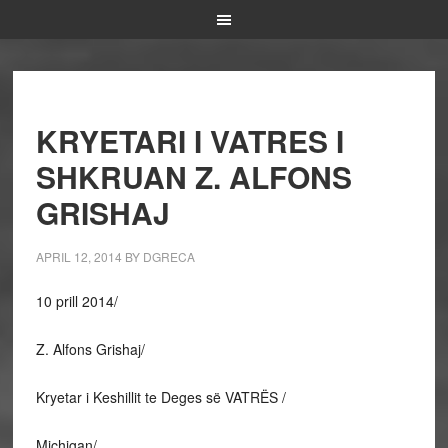
KRYETARI I VATRES I
SHKRUAN Z. ALFONS
GRISHAJ
APRIL 12, 2014
BY
DGRECA
10 prill 2014/
Z. Alfons Grishaj/
Kryetar i Keshillit te Deges së VATRËS /
Michigan/