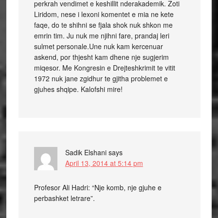
perkrah vendimet e keshillit nderakademik. Zoti
Liridom, nese i lexoni komentet e mia ne kete
faqe, do te shihni se fjala shok nuk shkon me
emrin tim. Ju nuk me njihni fare, prandaj leri
sulmet personale.Une nuk kam kercenuar
askend, por thjesht kam dhene nje sugjerim
miqesor. Me Kongresin e Drejteshkrimit te vitit
1972 nuk jane zgidhur te gjitha problemet e
gjuhes shqipe. Kalofshi mire!
Sadik Elshani
says
April 13, 2014 at 5:14 pm
Profesor Ali Hadri: “Nje komb, nje gjuhe e
perbashket letrare”.