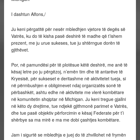
I dashtun Alfons,/
Ju keni përgatitë për nesër mbledhjen vjetore të degës së
Vatrës, ku do të kisha pasë deshirë të madhe që t’ishem
prezent, me ju urue sukeses, tue ju shtërngue dorën të
gjithëvet.
Por, në pamundësi për të plotësue këtë deshirë, me anë të
kësaj letre po ju përgëzoj, n’emën tim dhe të antarëve të
Kryesisë, për sukseset e deritashme në aktivitetet tueja, si
në përmbushjen e obligimevet ndaj organizatës sonë të
përbashkët, ashtu edhe në aktivitete me vlerë kombëtare
në komunitetin shqiptar në Michigan. Ju keni tregue gjallni
në këto dy drejtime, tue ndjekë gjithmonë parimet e Vatrës,
dhe tue pasë objektiv përforcimin e kësaj Federate për t’i
shërbye sa ma mirë e ma me dobi çashtjes kombëtare.
Jam i sigurtë se mbledhja e juej do të zhvillohet në frymën