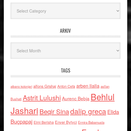
Kategoritë
ARKIV
Arkiv
TAGS
arben llalla
alfons Grishaj
Anton Cefa
asllan
albano kolonjari
Behlul
Astrit Lulushi
Aurenc Bebja
Bushati
Jashari
dalip greca
Beqir Sina
Elida
Buçpapaj
Enver Bytyci
Elmi Berisha
Ermira Babamusta