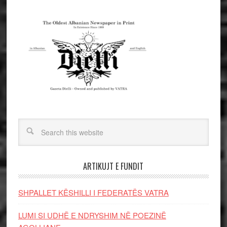
ARTIKUJT E FUNDIT
SHPALLET KËSHILLI I FEDERATËS VATRA
LUMI SI UDHË E NDRYSHIM NË POEZINË