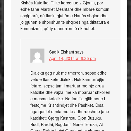
Kishës Katolike. Ti ke kercenue z.Gjonin, por
edhe tanë Martirët Meshtarë dhe mbarë kombin
shqiptarë, që flasin gjuhën e Nanës shqipe dhe
jo gjuhën e shprishun të shqipes nga diktatura e
komunizmit, që ty e andrron të rikthehet.
Sadik Elshani
says
April 14, 2014 at 6:25 pm
Dialekti geg nuk me tmerron, sepse edhe
vete e flas kete dialekt. Nuk kam urrejtje
fetare, sepse jam i martuar me nje grua
katolike dhe vajza ime ka mbaruar shkollen
e mesme katolike. Ne familje gjithmone i
festojme Krishtlindjet dhe Pashket. Disa
nga qenjet e mia me te adhurueshme jane
katoliket: Gjergj Kastrioti, Gjon Buzuku,
Budi, Bardhi, Bogdani, Nene Tereza, At
Gjergj Fishta,Luigj Gurakuqi, e shume e