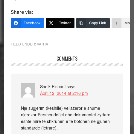
Share via:
Facebook
Twitter
Copy Link
More
FILED UNDER:
VATRA
COMMENTS
Sadik Elshani
says
April 12, 2014 at 2:16 pm
Nje sugjerim (keshille) vellazeror e shume
njerezor:Pershendetjet dhe dokumentet zyrtare
eshte mire te shkruhen e te botohen ne gjuhen
standarde (letrare).