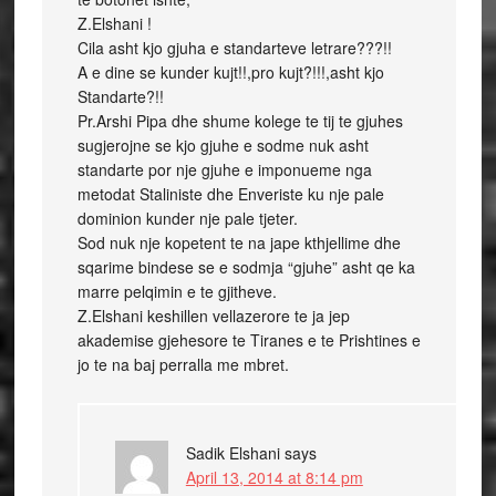
Z.Elshani !
Cila asht kjo gjuha e standarteve letrare???!!
A e dine se kunder kujt!!,pro kujt?!!!,asht kjo
Standarte?!!
Pr.Arshi Pipa dhe shume kolege te tij te gjuhes
sugjerojne se kjo gjuhe e sodme nuk asht
standarte por nje gjuhe e imponueme nga
metodat Staliniste dhe Enveriste ku nje pale
dominion kunder nje pale tjeter.
Sod nuk nje kopetent te na jape kthjellime dhe
sqarime bindese se e sodmja “gjuhe” asht qe ka
marre pelqimin e te gjitheve.
Z.Elshani keshillen vellazerore te ja jep
akademise gjehesore te Tiranes e te Prishtines e
jo te na baj perralla me mbret.
Sadik Elshani
says
April 13, 2014 at 8:14 pm