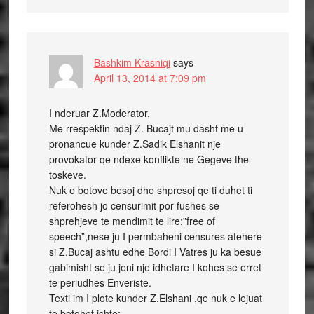
Bashkim Krasniqi
says
April 13, 2014 at 7:09 pm
I nderuar Z.Moderator,
Me rrespektin ndaj Z. Bucajt mu dasht me u
pronancue kunder Z.Sadik Elshanit nje
provokator qe ndexe konflikte ne Gegeve the
toskeve.
Nuk e botove besoj dhe shpresoj qe ti duhet ti
referohesh jo censurimit por fushes se
shprehjeve te mendimit te lire;”free of
speech”,nese ju I permbaheni censures atehere
si Z.Bucaj ashtu edhe Bordi I Vatres ju ka besue
gabimisht se ju jeni nje idhetare I kohes se erret
te periudhes Enveriste.
Texti im I plote kunder Z.Elshani ,qe nuk e lejuat
te botohet ishte;