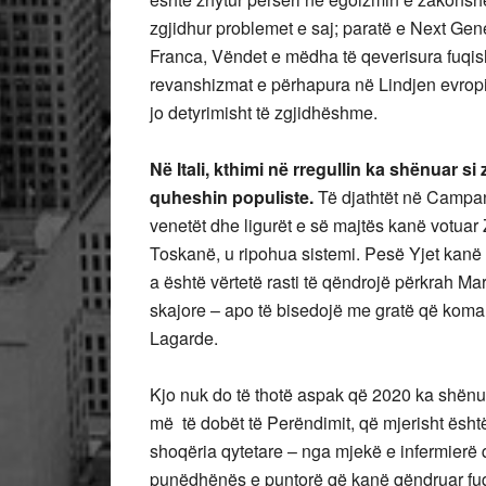
zgjidhur problemet e saj; paratë e Next Ge
Franca, Vëndet e mëdha të qeverisura fuqish
revanshizmat
e përhapura në Lindjen evrop
jo detyrimisht të zgjidhëshme.
Në Itali, kthimi në rregullin ka shënuar si
quheshin populiste.
Të djathtët në Campa
venetët dhe ligurët e së majtës kanë votuar 
Toskanë, u ripohua sistemi. Pesë Yjet kanë
a është vërtetë rasti të qëndrojë përkrah Ma
skajore – apo të bisedojë me gratë që koma
Lagarde.
Kjo nuk do të thotë aspak që 2020 ka shënu
më të dobët të Perëndimit, që mjerisht ësh
shoqëria qytetare – nga mjekë e infermierë q
punëdhënës e puntorë që kanë qëndruar fuq