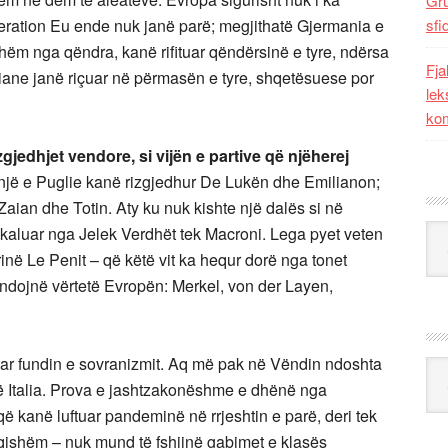
Gr
neration Eu ende nuk janë parë; megjithatë Gjermania e
sfi
ëm nga qëndra, kanë rifituar qëndërsinë e tyre, ndërsa
Fja
iane janë riçuar në përmasën e tyre, shqetësuese por
lek
kom
 zgjedhjet vendore, si vijën e partive që njëherej
një e Puglie kanë rizgjedhur De Lukën dhe Emilianon;
Zaian dhe Totin. Aty ku nuk kishte një dalës si në
Kat
 kaluar nga Jelek Verdhët tek Macroni. Lega pyet veten
rinë Le Penit – që këtë vit ka hequr dorë nga tonet
ndojnë vërtetë Evropën: Merkel, von der Layen,
ar fundin e sovranizmit. Aq më pak në Vëndin ndoshta
Ark
të Italia. Prova e jashtzakonëshme e dhënë nga
ë kanë luftuar pandeminë në rrjeshtin e parë, deri tek
ishëm – nuk mund të fshijnë gabimet e klasës