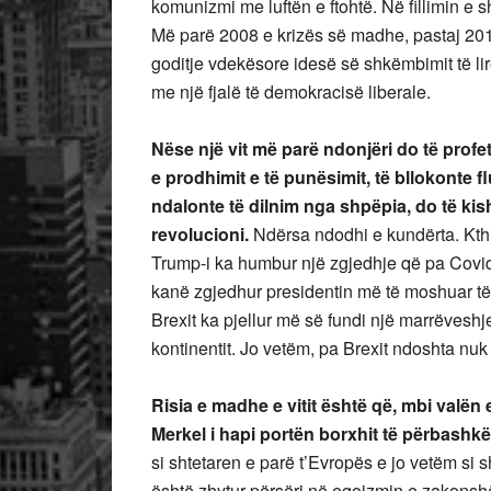
komunizmi me luftën e ftohtë. Në fillimin e sh
Më parë 2008 e krizës së madhe, pastaj 2016
goditje vdekësore idesë së shkëmbimit të lirë
me një fjalë të demokracisë liberale.
Nëse një vit më parë ndonjëri do të prof
e prodhimit e të punësimit, të bllokonte 
ndalonte të dilnim nga shpëpia, do të kis
revolucioni.
Ndërsa ndodhi e kundërta. Kthim
Trump-i ka humbur një zgjedhje që pa Covidi
kanë zgjedhur presidentin më të moshuar të h
Brexit ka pjellur më së fundi një marrëves
kontinentit. Jo vetëm, pa Brexit ndoshta nuk
Risia e madhe e vitit është që, mbi valë
Merkel i hapi portën borxhit të përbashkë
si shtetaren e parë t’Evropës e jo vetëm si 
është zhytur përsëri në egoizmin e zakonsh