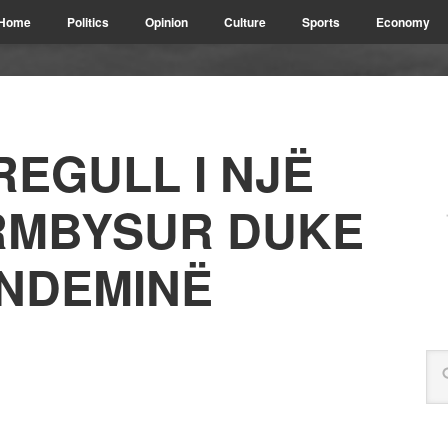
Home
Politics
Opinion
Culture
Sports
Economy
REGULL I NJË
RMBYSUR DUKE
NDEMINË