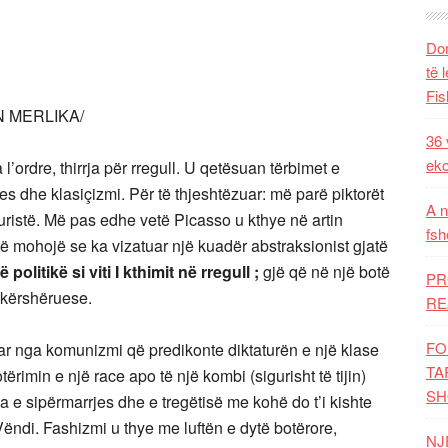
Dom
të 
Fis
N MERLIKA/
36 
eko
l’ordre, thirrja për rregull. U qetësuan tërbimet e
es dhe klasiçizmi. Për të thjeshtëzuar: më parë piktorët
A n
turistë. Më pas edhe vetë Picasso u kthye në artin
fsh
 të mohojë se ka vizatuar një kuadër abstraksionist gjatë
politikë si viti I kthimit në rregull ;
gjë që në një botë
PR
 kërshëruese.
RE
FO
ar nga komunizmi që predikonte diktaturën e një klase
TA
rimin e një race apo të një kombi (sigurisht të tijin)
SH
liria e sipërmarrjes dhe e tregëtisë me kohë do t’i kishte
Vëndi. Fashizmi u thye me luftën e dytë botërore,
NJ