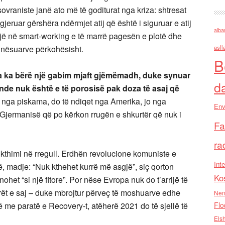
ovraniste janë ato më të goditurat nga kriza: shtresat
eruar gërshëra ndërmjet atij që është i siguruar e atij
alba
ojë në smart-working e të marrë pagesën e plotë dhe
punësuarve përkohësisht.
asll
B
pa ka bërë një gabim mjaft gjëmëmadh, duke synuar
d
nde nuk është e të porosisë pak doza të asaj që
 nga piskama, do të ndiqet nga Amerika, jo nga
Env
ë Gjermanisë që po kërkon rrugën e shkurtër që nuk i
Fa
ra
kthimi në rregull. Erdhën revolucione komuniste e
Inte
rë, madje: “Nuk kthehet kurrë më asgjë”, siç qorton
Ko
ohet “si një fitore”. Por nëse Evropa nuk do t’arrijë të
ët e saj – duke mbrojtur përveç të moshuarve edhe
Nen
ë me paratë e Recovery-t, atëherë 2021 do të sjellë të
Flo
Els