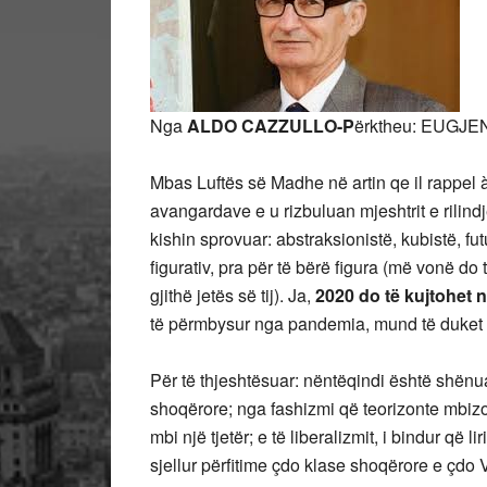
Nga
ALDO CAZZULLO-P
ërktheu: EUGJE
Mbas Luftës së Madhe në artin qe il rappel à 
avangardave e u rizbuluan mjeshtrit e rilindj
kishin sprovuar: abstraksionistë, kubistë, fu
figurativ, pra për të bërë figura (më vonë do
gjithë jetës së tij). Ja,
2020 do të kujtohet në 
të përmbysur nga pandemia, mund të duket
Për të thjeshtësuar: nëntëqindi është shënu
shoqërore; nga fashizmi që teorizonte mbizotë
mbi një tjetër; e të liberalizmit, i bindur që 
sjellur përfitime çdo klase shoqërore e çdo 