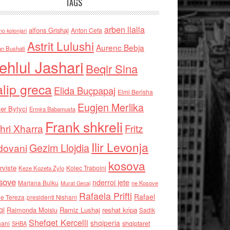
TAGS
arben llalla
alfons Grishaj
Anton Cefa
no kolonjari
Astrit Lulushi
Aurenc Bebja
an Bushati
ehlul Jashari
Beqir Sina
alip greca
Elida Buçpapaj
Elmi Berisha
Eugjen Merlika
er Bytyci
Ermira Babamusta
Frank shkreli
hri Xharra
Fritz
Ilir Levonja
Gezim Llojdia
dovani
kosova
rviste
Kolec Traboini
Keze Kozeta Zylo
sove
nderroi jete
Marjana Bulku
ne Kosove
Murat Gecaj
Rafaela Prifti
Rafael
e Tereza
presidenti Nishani
qi
Raimonda Moisiu
Ramiz Lushaj
reshat kripa
Sadik
Shefqet Kercelli
shqiperia
hani
shqiptaret
SHBA