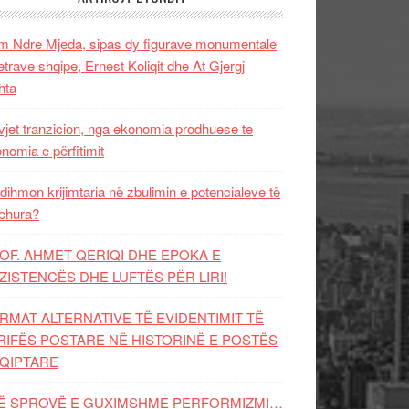
 Ndre Mjeda, sipas dy figurave monumentale
letrave shqipe, Ernest Koliqit dhe At Gjergj
hta
vjet tranzicion, nga ekonomia prodhuese te
nomia e përfitimit
dihmon krijimtaria në zbulimin e potencialeve të
ehura?
OF. AHMET QERIQI DHE EPOKA E
ZISTENCЁS DHE LUFTЁS PЁR LIRI!
RMAT ALTERNATIVE TË EVIDENTIMIT TË
RIFËS POSTARE NË HISTORINË E POSTËS
QIPTARE
Ë SPROVË E GUXIMSHME PERFORMIZMI…