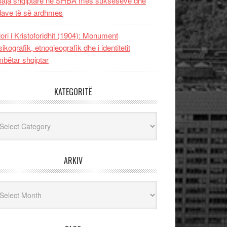
uaja shqiptare në SHBA mes sukseseve dhe
dave të së ardhmes
lori i Kristoforidhit (1904): Monument
sikografik, etnogjeografik dhe i identitetit
bëtar shqiptar
KATEGORITË
egoritë
ARKIV
iv