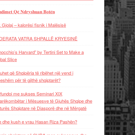
𝐝𝐢𝐦𝐞𝐭 𝐐𝐞̈ 𝐍𝐝𝐫𝐲𝐬𝐡𝐮𝐚𝐧 𝐁𝐨𝐭𝐞̈𝐧
 Gjolaj – kalorësi fisnik i Malësisë
DERATA VATRA SHPALLË KRYESINË
nocchio’s Harvard” by Tertini Set to Make a
bal Slice
uhet që Shqipëria të ribëhet një vend i
ueshëm për të gjithë shqiptarët?
fundoi me sukses Seminari XIX
rëkombëtar i Mësuesve të Gjuhës Shqipe dhe
turës Shqiptare në Diasporë dhe në Mërgatë
 dhe kush e vrau Hasan Riza Pashën?