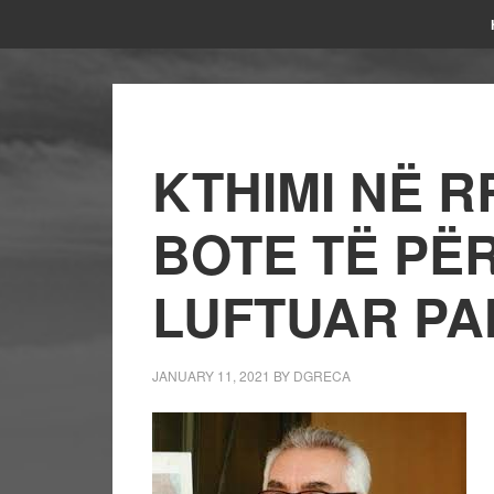
KTHIMI NË R
BOTE TË PË
LUFTUAR PA
JANUARY 11, 2021
BY
DGRECA