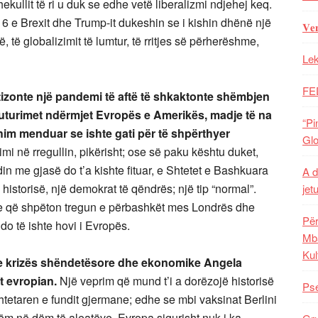
ekullit të ri u duk se edhe vetë liberalizmi ndjehej keq.
 e Brexit dhe Trump-it dukeshin se i kishin dhënë një
𝐕𝐞
, të globalizimit të lumtur, të rritjes së përherëshme,
Lek
FE
etizonte një pandemi të aftë të shkaktonte shëmbjen
fluturimet ndërmjet Evropës e Amerikës, madje të na
“Pi
him menduar se ishte gati për të shpërthyer
Glo
i në rregullin, pikërisht; ose së paku kështu duket,
n me gjasë do t’a kishte fituar, e Shtetet e Bashkuara
A d
istorisë, një demokrat të qëndrës; një tip “normal”.
jet
hje që shpëton tregun e përbashkët mes Londrës dhe
Për
 do të ishte hovi i Evropës.
Mba
Kul
n e krizës shëndetësore dhe ekonomike Angela
t evropian.
Një veprim që mund t’i a dorëzojë historisë
Pse
shtetaren e fundit gjermane; edhe se mbi vaksinat Berlini
ëm në dëm të aleatëve. Evropa sigurisht nuk i ka