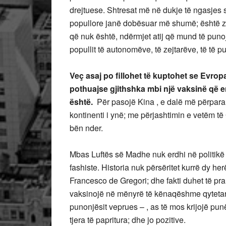
drejtuese. Shtresat më në dukje të ngasjes s
popullore janë dobësuar më shumë; është zgj
që nuk është, ndërmjet atij që mund të pun
popullit të autonomëve, të zejtarëve, të të 
Veç asaj po fillohet të kuptohet se Evro
pothuajse gjithshka mbi një vaksinë që e
është.
Për pasojë Kina , e dalë më përpara
kontinenti i ynë; me përjashtimin e vetëm t
bën nder.
Mbas Luftës së Madhe nuk erdhi në politikë 
fashiste. Historia nuk përsëritet kurrë dy he
Francesco de Gregori; dhe fakti duhet të pran
vaksinojë në mënyrë të kënaqëshme qytetar
punonjësit veprues – , as të mos krijojë pun
tjera të papritura; dhe jo pozitive.