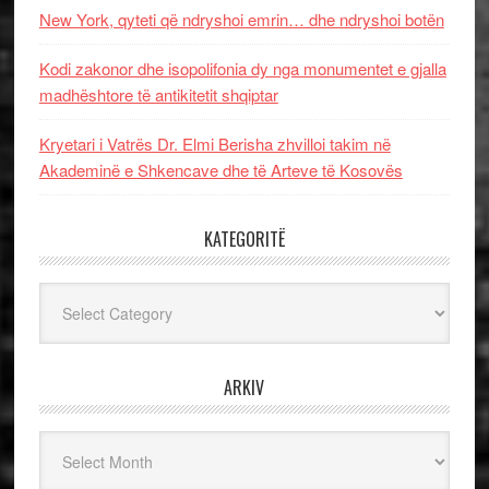
New York, qyteti që ndryshoi emrin… dhe ndryshoi botën
Kodi zakonor dhe isopolifonia dy nga monumentet e gjalla
madhështore të antikitetit shqiptar
Kryetari i Vatrës Dr. Elmi Berisha zhvilloi takim në
Akademinë e Shkencave dhe të Arteve të Kosovës
KATEGORITË
Kategoritë
ARKIV
Arkiv