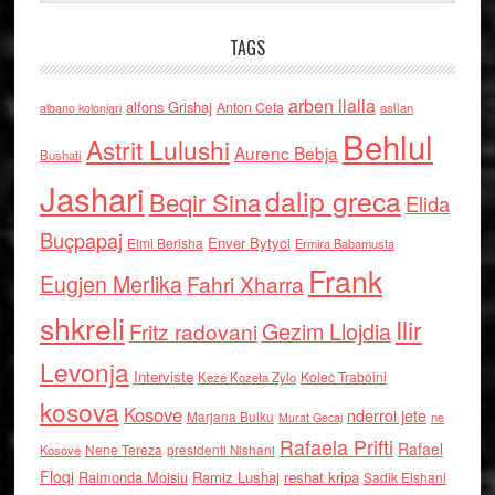
TAGS
arben llalla
alfons Grishaj
Anton Cefa
asllan
albano kolonjari
Behlul
Astrit Lulushi
Aurenc Bebja
Bushati
Jashari
dalip greca
Beqir Sina
Elida
Buçpapaj
Enver Bytyci
Elmi Berisha
Ermira Babamusta
Frank
Eugjen Merlika
Fahri Xharra
shkreli
Ilir
Gezim Llojdia
Fritz radovani
Levonja
Interviste
Kolec Traboini
Keze Kozeta Zylo
kosova
Kosove
nderroi jete
Marjana Bulku
ne
Murat Gecaj
Rafaela Prifti
Rafael
Nene Tereza
Kosove
presidenti Nishani
Floqi
Raimonda Moisiu
Ramiz Lushaj
reshat kripa
Sadik Elshani