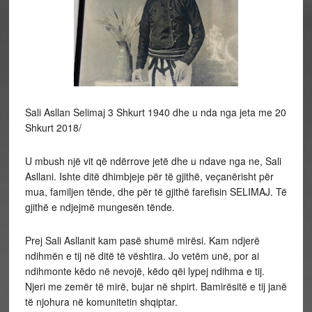
Sali Asllan Selimaj 3 Shkurt 1940 dhe u nda nga jeta me 20
Shkurt 2018/
U mbush një vit që ndërrove jetë dhe u ndave nga ne, Sali
Asllani. Ishte ditë dhimbjeje për të gjithë, veçanërisht për
mua, familjen tënde, dhe për të gjithë farefisin SELIMAJ. Të
gjithë e ndjejmë mungesën tënde.
Prej Sali Asllanit kam pasë shumë mirësi. Kam ndjerë
ndihmën e tij në ditë të vështira. Jo vetëm unë, por ai
ndihmonte këdo në nevojë, këdo qëi lypej ndihma e tij.
Njeri me zemër të mirë, bujar në shpirt. Bamirësitë e tij janë
të njohura në komunitetin shqiptar.