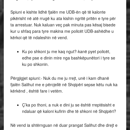
Spiuni e kishte lidhë fjalën me UDB-ën që të kalonte
pikërisht në atë rrugë ku ata kishin ngritë pritën e tyre për
ta arrestuar. Nuk kaluan veç pak minuta pas kësaj bisede
kur u shfaq para tyre makina me policët UDB-ashëdhe u
kërkoi që të ndaleshin në vend.
Ku po shkoni ju me kaq ngut?-kanë pyet policët,
edhe pse e dinin mire nga bashkëpunëtori i tyre se
ku po shkonin.
Përgjigjet spiuni:- Nuk du me ju rrejt, unë i kam dhanë
fjalën Salihut me e përcjellë në Shqipëri sepse këtu nuk ka
kërkënd , është fare i vetëm.
Ç’ka po thoni, a nuk e dini ju se është rreptësisht e
ndaluar që kaloni kufirin dhe të shkoni në Shqipëri?
Në vend ia shtërnguan në duar prangat Salihut dhe drejt e