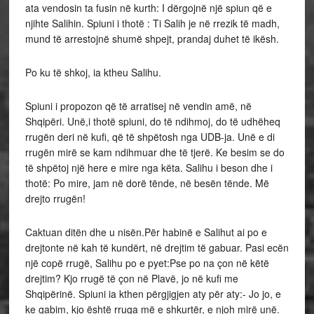
ata vendosin ta fusin në kurth: I dërgojnë një spiun që e
njihte Salihin. Spiuni i thotë : Ti Salih je në rrezik të madh,
mund të arrestojnë shumë shpejt, prandaj duhet të ikësh.
Po ku të shkoj, ia ktheu Salihu.
Spiuni i propozon që të arratisej në vendin amë, në
Shqipëri. Unë,i thotë spiuni, do të ndihmoj, do të udhëheq
rrugën deri në kufi, që të shpëtosh nga UDB-ja. Unë e di
rrugën mirë se kam ndihmuar dhe të tjerë. Ke besim se do
të shpëtoj një here e mire nga këta. Salihu i beson dhe i
thotë: Po mire, jam në dorë tënde, në besën tënde. Më
drejto rrugën!
Caktuan ditën dhe u nisën.Për habinë e Salihut ai po e
drejtonte në kah të kundërt, në drejtim të gabuar. Pasi ecën
një copë rrugë, Salihu po e pyet:Pse po na çon në këtë
drejtim? Kjo rrugë të çon në Plavë, jo në kufi me
Shqipërinë. Spiuni ia kthen përgjigjen aty për aty:- Jo jo, e
ke gabim, kjo është rruga më e shkurtër, e njoh mirë unë.