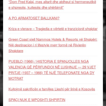
“Dom Fred Kalaj, mes altarit dhe atdheut si hermeneutikë
e shpresës, kujtesës dhe shërbimit”
A PO ARMATOSET BALLKANI?
Kriza e vlerave – Tragjedia e vërtetë e tranzicionit shqiptar
Green Coast sjell Nammos Hotels & Resorts në Shqipëri:
Një destinacion i ri lifestyle merr formë në Rivierën
Shqiptare
PUEBLO (1966) / HISTORIA E SPANJOLLES NGA
VALENCIA QË PËRFUNDOI NË LUSHNJE — 29 VJET
PRITJE (1937 – 1966) TË NJË TELEFONATE NGA DY
MOTRAT
Kujtojmë sakrificën e familjes Lleshi për lirinë e Kosovës
SPAÇI NUK E MPOSHTI SHPIRTIN