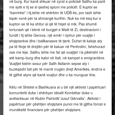
në burg. Kur kanë shkuar në zyrat e policisë Salihu ka parë
me sytë e tij se si qeshej spiuni me policët. E kuptoi se
“bamirësi” i tij,ishte në shërbim të UDB-ës, por tash ishte
tepër vonë për ta shmangë kurthin. Nuk ka më keq kur e
kupton se të ka shitur ai që të hiqet si mik. Pas shumë
torturash që i bënë në burgjet e Malit të Zi, destinacioni i
fundit i tij ishte Gerova, një emër i njohur për vuajtje i
shqiptarëve dhe i ballkanasve të tjerë. Duhet të kaloje aty
pa të fitoje të drejtën për të kaluar në Perëndim, fshehurazi
ose me leje. Salihu ishte me fat që vuajtjet i la pikërisht në
atë kamp-burg dhe kaloi në Itali, në kampet e emigrantëve.
Vuajtjet kishin sosur për Salih Asllanin sepse aty i
buzëqeshi fati për të marrë rrugën drejt Amerikës, ëndrra e
të gjithë atyre që kanë vuajtur dhe u ka munguar liria.
Këtu në Shtetet e Bashkuara ai u bë një aktivist i papërtuari
komunitetit duke i shërbyer idealit Kombëtar duke u
anëtarësuar në Klubin Patriotik”Jusuf Gërvalla”. Aktivist i
papërtuar për çështjen shqiptare punoi me të gjitha forcat e
mundësitë financiare për çështjen shqiptare.