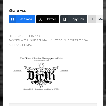
Share via:
Facebook
Twitter
Copy Link
More
FILED UNDER:
HISTORI
TAGGED WITH:
ISUF SELIMAJ
,
KUJTESE
,
NJE VIT PA TY
,
SALI
ASLLAN SELIMAJ