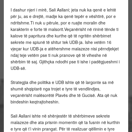
I dashur njeri i mirë, Sali Asllani; jeta nuk ka qenë e lehtë
për ju, as e drejtë, madje ka qenë tepër e vështirë, por e
ndritshme.Ti nuk u përule, por e ruajte moralin dhe
karakterin e forte të malsorit.Veçanërisht në rininë tënde ti
kalove të papritura dhe kurthe që të ngritën shërbimet
sekrete me spiunë të shitur tek UDB-ja. Ishe vetëm 16
vjeçar kur UDB-ja e atëhershme malazeze nisi përndjekjet
ndaj teje vetëm pse ti nuk pranove që të viheshe në
shërbim të saj. Gjithçka ndodhi pse ti ishe i padëgjueshmi i
UDB-së.
Strategjia dhe politika e UDB ishte që të largonte sa më
shumë shqiptarë nga trojet e tyre të vendlindjes,
veçanërisht malësorëtë Plavës dhe të Gucisë. Ata që nuk
bindeshin keqtrajtoheshin.
Sali Asllani ishte në shënjestër të shërbimeve sekrete
malazeze dhe ata prisnin momentin që ta fusnin në kurthin
e tyre që t’i vinin prangat. Për të realizuar qëllimin e tyre