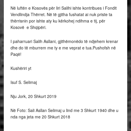
Në luftën e Kosovës për liri Salihi ishte kontribues i Fondit
Vendlindja Thërret. Në të gjitha fushatat ai nuk priste ta
thërrisnin por ishte aty ku kërkohej ndihma e tij, për
Kosovë e Shqipëri.
I paharruari Salih Asllani, gjithëmonëdo të ndjehem krenar
dhe do të mburrem me ty e me veprat e tua.Pushofsh në
Paqë!
Kushëriri yt
Isuf S. Selimaj
Nju Jork, 20 Shkurt 2019
Në Foto: Sali Asllan Selimaj u lind me 3 Shkurt 1940 dhe u
nda nga jeta me 20 Shkurt 2018