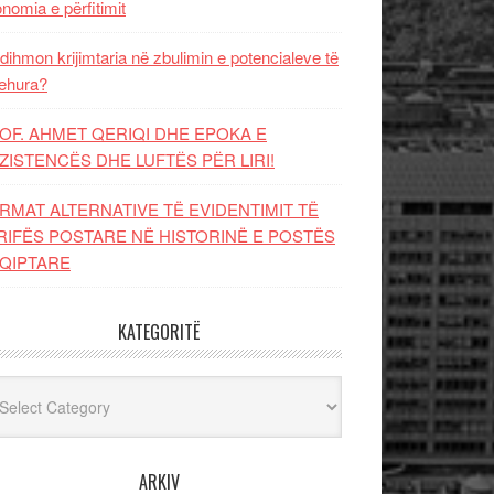
nomia e përfitimit
dihmon krijimtaria në zbulimin e potencialeve të
ehura?
OF. AHMET QERIQI DHE EPOKA E
ZISTENCЁS DHE LUFTЁS PЁR LIRI!
RMAT ALTERNATIVE TË EVIDENTIMIT TË
RIFËS POSTARE NË HISTORINË E POSTËS
QIPTARE
KATEGORITË
egoritë
ARKIV