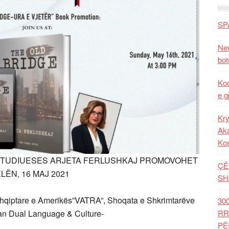
SP
New
bot
Kod
e g
Kry
Aka
Ko
E STUDIUESES ARJETA FERLUSHKAJ PROMOVOHET
ÇË
ELËN, 16 MAJ 2021
SH
hqiptare e Amerikës”VATRA”, Shoqata e Shkrimtarëve
30
an Dual Language & Culture-
RR
PË