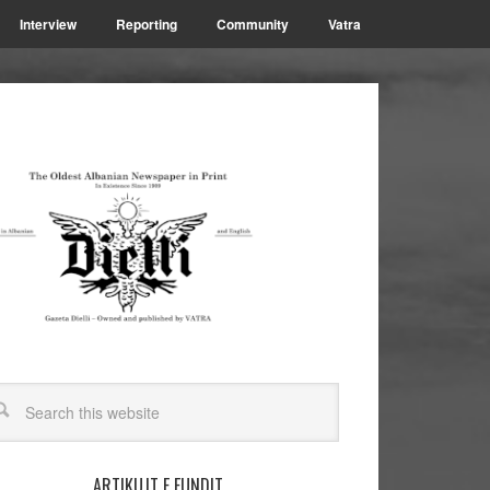
Interview
Reporting
Community
Vatra
ARTIKUJT E FUNDIT