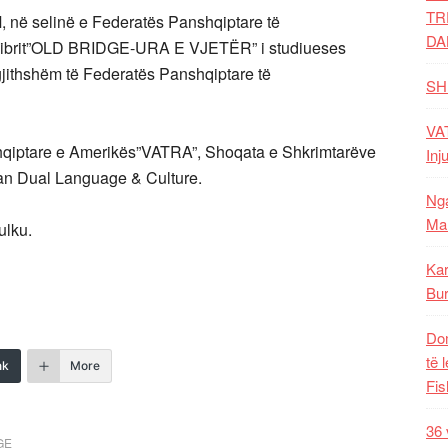
TR
 në selinë e Federatës Panshqiptare të
DA
 librit”OLD BRIDGE-URA E VJETËR” i studiueses
rgjithshëm të Federatës Panshqiptare të
SH
VAT
qiptare e Amerikës”VATRA”, Shoqata e Shkrimtarëve
Inj
an Dual Language & Culture.
Nga
Mal
ulku.
Kar
Bur
Dom
të 
nk
More
Fis
36 
GE