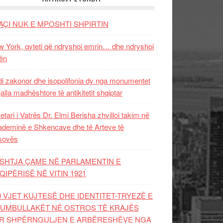
AÇI NUK E MPOSHTI SHPIRTIN
 York, qyteti që ndryshoi emrin… dhe ndryshoi
ën
i zakonor dhe isopolifonia dy nga monumentet
jalla madhështore të antikitetit shqiptar
etari i Vatrës Dr. Elmi Berisha zhvilloi takim në
deminë e Shkencave dhe të Arteve të
sovës
SHTJA ÇAME NË PARLAMENTIN E
QIPËRISË NË VITIN 1921
0 VJET KUJTESË DHE IDENTITET-TRYEZË E
UMBULLAKËT NË OSTROS TË KRAJËS
R SHPËRNGULJEN E ARBËRESHËVE NGA