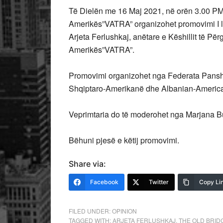
Të Dielën me 16 Maj 2021, në orën 3.00 PM,
Amerikës”VATRA” organizohet promovimi I
Arjeta Ferlushkaj, anëtare e Këshillit të Pë
Amerikës”VATRA”.
Promovimi organizohet nga Federata Pansh
Shqiptaro-Amerikanë dhe Albanian-Americ
Veprimtaria do të moderohet nga Marjana B
Bëhuni pjesë e këtij promovimi.
Share via:
Facebook
Twitter
Copy Li
FILED UNDER:
OPINION
TAGGED WITH:
ARJETA FERLUSHKAJ
,
THE OLD BRID