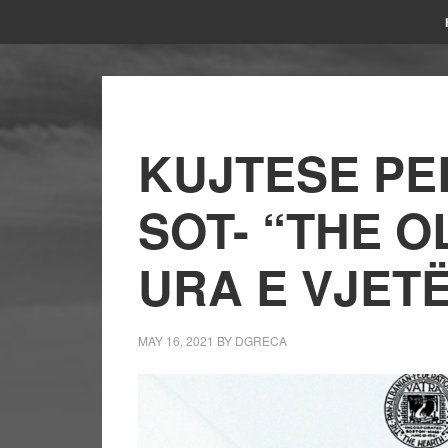
KUJTESE PE
SOT- “THE O
URA E VJET
MAY 16, 2021
BY
DGRECA