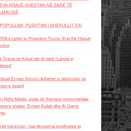
EVA KRAJË-SHESTAN NË ZARË TË
LMACISË
POPULLIMI, PUSHTIMI I SHEKULLIT XXI
RA’s Letter to President Trump: End the Hague
ustice
 Tirana në Kukaj për të parë “Lahuta e
ësisë”
dinali Ernest Simoni rikthehet si dëshmitar në
gun e Spaçit
 Ndre Mjeda, sipas dy figurave monumentale
letrave shqipe, Ernest Koliqit dhe At Gjergj
hta
vjet tranzicion, nga ekonomia prodhuese te