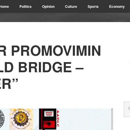
Home
Politics
Opinion
Culture
Sports
Economy
R PROMOVIMIN
LD BRIDGE –
ËR”