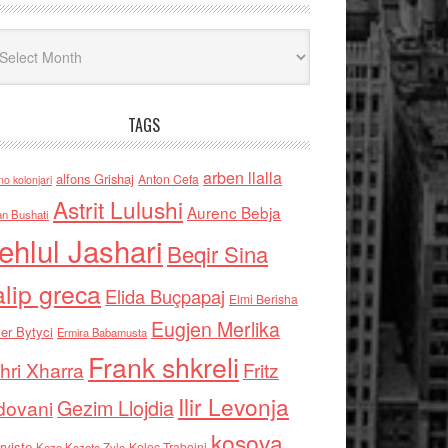
iv
TAGS
arben llalla
alfons Grishaj
Anton Cefa
no kolonjari
Astrit Lulushi
Aurenc Bebja
an Bushati
ehlul Jashari
Beqir Sina
alip greca
Elida Buçpapaj
Elmi Berisha
Eugjen Merlika
er Bytyci
Ermira Babamusta
Frank shkreli
hri Xharra
Fritz
Ilir Levonja
Gezim Llojdia
dovani
kosova
rviste
Kolec Traboini
Keze Kozeta Zylo