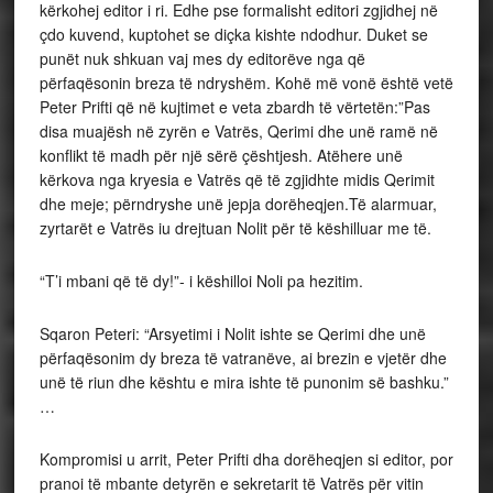
kërkohej editor i ri. Edhe pse formalisht editori zgjidhej në
çdo kuvend, kuptohet se diçka kishte ndodhur. Duket se
punët nuk shkuan vaj mes dy editorëve nga që
përfaqësonin breza të ndryshëm. Kohë më vonë është vetë
Peter Prifti që në kujtimet e veta zbardh të vërtetën:”Pas
disa muajësh në zyrën e Vatrës, Qerimi dhe unë ramë në
konflikt të madh për një sërë çështjesh. Atëhere unë
kërkova nga kryesia e Vatrës që të zgjidhte midis Qerimit
dhe meje; përndryshe unë jepja dorëheqjen.Të alarmuar,
zyrtarët e Vatrës iu drejtuan Nolit për të këshilluar me të.
“T’i mbani që të dy!”- i këshilloi Noli pa hezitim.
Sqaron Peteri: “Arsyetimi i Nolit ishte se Qerimi dhe unë
përfaqësonim dy breza të vatranëve, ai brezin e vjetër dhe
unë të riun dhe kështu e mira ishte të punonim së bashku.”
…
Kompromisi u arrit, Peter Prifti dha dorëheqjen si editor, por
pranoi të mbante detyrën e sekretarit të Vatrës për vitin