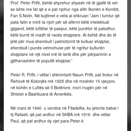
Prof. Peter Prifti, është shprehur shpesh në të gjallë të vet
se ishte me fat që e e pat njohur nga afër Ikonën e Kombit,
Fan S.Nolin. Në kujtimet e veta ai shkruan:”Jam i lumtur që
pata fatin e mirë ta njoh për së afërmi këtë intelektual
gjigand, këtë luftëtar të paepur, këtë punëtor të palodhur,
këtë burrë të madh të racës shqiptare. Ai është dhe do të
jetë për mua shembull i patriotizmit të kulluar shqiptar,
shembull i punës vetmohuse për të ngritur kulturën
shqiptare në një nivel më të lartë dhe për përparimin e
gjithanashëm të popullit shqiptar.”
Peter R. Prifti, i vëllai i shkrimtarit Naum Prifti, pat lindur në
Rehovë të Kolonjës më 1925 dhe në moshën 15 vjeçare,
në kohën e Luftës së II Botërore, mori rrugën për në
Shtetet e Bashkuara të Amerikës.
Në mars të 1940 u vendos në Filadelfia, ku jetonte babai i
tij Rafaeli, që pat ardhur në SHBA më 1916 dhe vëllai
Paul, që pat ardhur dy vjet para Peter-it.