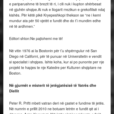
e pariparushme të brezit të ri, i cili nuk i kupton shërbesat
në gjuhën shqipe.Ai nuk e llogarit rrezikun e grekofilisë ndaj
kishës. Për këtë pikë Kryepeshkopi thekson se “ne i kemi
mundur ata për 50 vjetët e fundit dhe do t’i mundim edhe
në të ardhmen.”
Editori shton:Ne pajtohemi me të!
Në vitin 1976 ai la Bostonin për t’u shpërngulur në San
Diego në Californi, për të punuar në Universitetin e vendit
si specialist i shqipes. Ishte koha, kur ai po punonte per nje
projekt te hapjes te nje Katedre per Kulturen shqiptare ne
Boston.
Në gjurmët e misterit të jetëgjatësisë të Vatrës dhe
Diellit
Peter R. Prifti mbeti vatran deri në çastet e fundme të jetës.
Në numrin e prillit 2010 ne botuam letrën e fundit që ai i