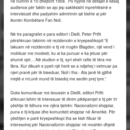
në numrin e 10 dhejtorit 1958. Po hyjmë në detajet e kësaj
audience për faktin se ajo jep saktësisht mprehtësinë e
intervistusit dhe padyshim admirimin që kishte ai për
ikonën Kombëtare Fan Noli.
Në tre paragrafet e para editori i Dielli, Peter Prifti
përshkruan takimin në rezidencën e kryepeshkopit:”E
takuam në rezidencën e tij në rrugën Blagden, një vend i
mobiluar me modesti, ku ai ka punuar e ka jetuar për
shumë vjet….Në studion e tij, syri sheh rafte të tëra me
libra. Kur dikush e pyeti një herë se a ndjehej i vetmuar pa
njeri pranë për të biseduar, Noli i tha:- Ata janë të gjithë
miqtë e mi;unë mund të bisedoj me secilin prej tyre.”
Duke komunikuar me lexuesin e Diellit, editori Prifti
shkruan:Ishim të interesuar të dinim pikëpamjet e tij për tri
çështje të lidhura me njëra tjetrën: Nacionalizmi shqiptar,
puna e tij krijuse dhe komuniteti shqiptar në Amerikë. Për
çështjen e parë kryepeshkopi tha se kish filluar të
interesohej për Nacionalizmin shqiptar në moshën dhjetë