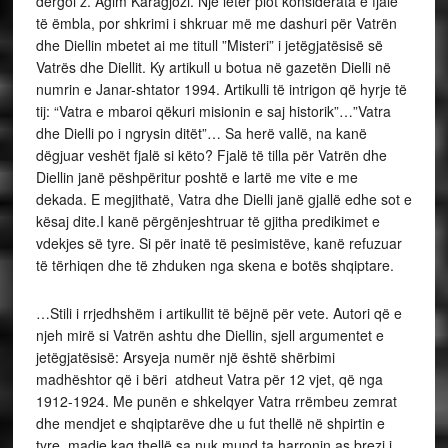
dërgoi z. Agim Karagjozi. Një letër plot konsiderata e fjalë
të ëmbla, por shkrimi i shkruar më me dashuri për Vatrën
dhe Diellin mbetet ai me titull ”Misteri” i jetëgjatësisë së
Vatrës dhe Diellit. Ky artikull u botua në gazetën Dielli në
numrin e Janar-shtator 1994. Artikulli të intrigon që hyrje të
tij: “Vatra e mbaroi qëkuri misionin e saj historik”…”Vatra
dhe Dielli po i ngrysin ditët”… Sa herë vallë, na kanë
dëgjuar veshët fjalë si këto? Fjalë të tilla për Vatrën dhe
Diellin janë pëshpëritur poshtë e lartë me vite e me
dekada. E megjithatë, Vatra dhe Dielli janë gjallë edhe sot e
kësaj dite.I kanë përgënjeshtruar të gjitha predikimet e
vdekjes së tyre. Si për inatë të pesimistëve, kanë refuzuar
të tërhiqen dhe të zhduken nga skena e botës shqiptare.
…Stili i rrjedhshëm i artikullit të bëjnë për vete. Autori që e
njeh mirë si Vatrën ashtu dhe Diellin, sjell argumentet e
jetëgjatësisë: Arsyeja numër një është shërbimi
madhështor që i bëri atdheut Vatra për 12 vjet, që nga
1912-1924. Me punën e shkelqyer Vatra rrëmbeu zemrat
dhe mendjet e shqiptarëve dhe u fut thellë në shpirtin e
tyre, madje kaq thellë sa nuk mund ta harronin as brezi i