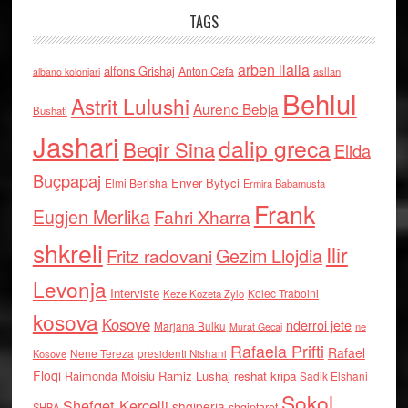
TAGS
arben llalla
alfons Grishaj
Anton Cefa
asllan
albano kolonjari
Behlul
Astrit Lulushi
Aurenc Bebja
Bushati
Jashari
dalip greca
Beqir Sina
Elida
Buçpapaj
Enver Bytyci
Elmi Berisha
Ermira Babamusta
Frank
Eugjen Merlika
Fahri Xharra
shkreli
Ilir
Gezim Llojdia
Fritz radovani
Levonja
Interviste
Kolec Traboini
Keze Kozeta Zylo
kosova
Kosove
nderroi jete
Marjana Bulku
ne
Murat Gecaj
Rafaela Prifti
Rafael
Nene Tereza
Kosove
presidenti Nishani
Floqi
Raimonda Moisiu
Ramiz Lushaj
reshat kripa
Sadik Elshani
Sokol
Shefqet Kercelli
shqiperia
shqiptaret
SHBA