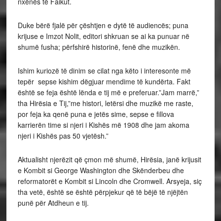
nxënës të Faikut.
Duke bërë fjalë për çështjen e dytë të audiencës; puna
krijuse e Imzot Nolit, editori shkruan se ai ka punuar në
shumë fusha; përfshirë historinë, fenë dhe muzikën.
Ishim kuriozë të dinim se cilat nga këto i interesonte më
tepër sepse kishim dëgjuar mendime të kundërta. Fakt
është se feja është lënda e tij më e preferuar.”Jam marrë,”
tha Hirësia e Tij,”me histori, letërsi dhe muzikë me raste,
por feja ka qenë puna e jetës sime, sepse e fillova
karrierën time si njeri i Kishës më 1908 dhe jam akoma
njeri i Kishës pas 50 vjetësh.”
Aktualisht njerëzit që çmon më shumë, Hirësia, janë krijusit
e Kombit si George Washington dhe Skënderbeu dhe
reformatorët e Kombit si Lincoln dhe Cromwell. Arsyeja, siç
tha vetë, është se është përpjekur që të bëjë të njëjtën
punë për Atdheun e tij.