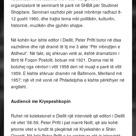
organizatorë të seminarit të parë në SHBA për Studimet
Shqiptare. Seminari vazhdoi për pesë mbrëmje radhazi 8-
12 gusht 1960, dhe trajtoi tema mbi politikën, kulturën,
historinë, muzikën dhe gjuhën shqipe.
Në kohën kur ishte editor i Diellit, Peter Prifti botoi në disa
vazhdime dhe një dramë të tij me 3 akte “Për mbrojtjen e
Atdheut”. Në fakt, siç shkruan vetë ai, është dramatizim i
librit të Foqon Postolit, botuar më 1921. Drama nisi të
botohej nga nëntori i vitit 1958 deri në muajt e parë të vitit
1959. E kishte shkruar dramën në Baltimore, Meriland më
1957; një vit më vonë në Philadelphia e kishte përkthyer në
anglisht.
Audiencë me Kryepeshkopin
Ruhet në koleksionet e Diellit një intervistë që editori i Diellit
në vitet ’58-59, Peter Prifti i pat marrë Nolit, që ato kohë
jetonte vitet e fundit të pleqërisë në Kryekishën e Shën
Gjergjit. Në fakt Peter Prifti e ka emërtuar atë jo intervistë,