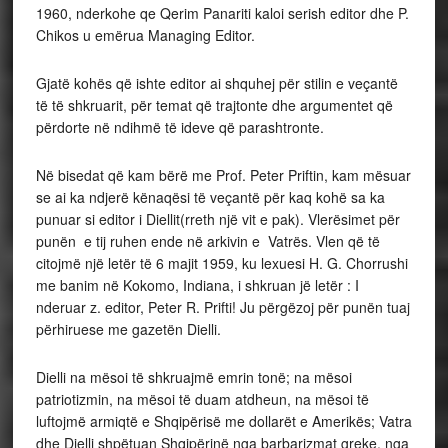
1960, nderkohe qe Qerim Panariti kaloi serish editor dhe P.
Chikos u emërua Managing Editor.
Gjatë kohës që ishte editor ai shquhej për stilin e veçantë
të të shkruarit, për temat që trajtonte dhe argumentet që
përdorte në ndihmë të ideve që parashtronte.
Në bisedat që kam bërë me Prof. Peter Priftin, kam mësuar
se ai ka ndjerë kënaqësi të veçantë për kaq kohë sa ka
punuar si editor i Diellit(rreth një vit e pak). Vlerësimet për
punën e tij ruhen ende në arkivin e Vatrës. Vlen që të
citojmë një letër të 6 majit 1959, ku lexuesi H. G. Chorrushi
me banim në Kokomo, Indiana, i shkruan jë letër : I
nderuar z. editor, Peter R. Prifti! Ju përgëzoj për punën tuaj
përhiruese me gazetën Dielli.
Dielli na mësoi të shkruajmë emrin tonë; na mësoi
patriotizmin, na mësoi të duam atdheun, na mësoi të
luftojmë armiqtë e Shqipërisë me dollarët e Amerikës; Vatra
dhe Dielli shpëtuan Shqipërinë nga barbarizmat greke, nga