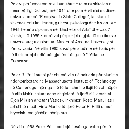
Peter-i përfundoi me rezultate shumë të mira shkollën e
mesme(High School) më 1944 dhe po atë vit nisi studimet
universitare në “Pensylvania State College”, ku studioi
shkenca politike, letërsi, gjuhësi, psikollogji dhe histori. Më
1948 Peter u diplomua në “Bachelor of Arts” dhe pas 7
vitesh, më 1955 kurorërzoi përpjekjet e gjata të studimeve
universitare; u diplomua ”Master of Arts” në University of
Pensylvania. Në vitin 1965 shkoi për studime në Paris për
të thelluar njohuritë për gjuhën frënge në ”L’Alliance
Francaise”.
Peter R. Prifti punoi për shumë vite në sektorin për studime
ndërkombëtare në Massachusetts Institute of Technology
në Cambridge, një nga më të famshmit e llojit të vet, nëpër
të cilin kishin kaluar edhe shqiptarë të tjerë si i famshmi
Gjon Mili(ish arkëtar i Vatrës), inxhinieri Kostë Mani, i ati i
artistit të madh Pirro Mani e të tjerë.Peter R. Prifti u mor
kryesisht me çështjet shqiptare.
Në vitin 1958 Peter Prifti mori një ftesë nga Vatra për të