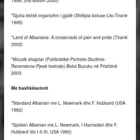
1999; 2nd edition 2000)
*Gjuha është organizëm i gjallë (Shtëpia botuse Lilo-Tiranë
1995)
*Land of Albanians- A crossroads of pain and pride (Tiranë
2002)
*Mozaik shqiptar (Publicistikë-Portrete-Studime-
Recensione-Pjesë teatrale)-Botoi Buzuku në Prishtinë
2003.
Me bashkëautorë
*Standard Albanian me L. Newmark dhe F. Hubbard (USA
1982)
*Spoken Albanian me L. Newmark, I Haznedari dhe F.
Hubbard Vol I-II-III, USA 1980)