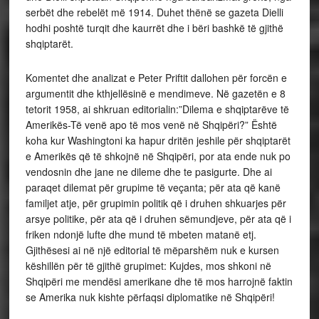
serbët dhe rebelët më 1914. Duhet thënë se gazeta Dielli
hodhi poshtë turqit dhe kaurrët dhe i bëri bashkë të gjithë
shqiptarët.
Komentet dhe analizat e Peter Priftit dallohen për forcën e
argumentit dhe kthjellësinë e mendimeve. Në gazetën e 8
tetorit 1958, ai shkruan editorialin:”Dilema e shqiptarëve të
Amerikës-Të venë apo të mos venë në Shqipëri?” Është
koha kur Washingtoni ka hapur dritën jeshile për shqiptarët
e Amerikës që të shkojnë në Shqipëri, por ata ende nuk po
vendosnin dhe jane ne dileme dhe te pasigurte. Dhe ai
paraqet dilemat për grupime të veçanta; për ata që kanë
familjet atje, për grupimin politik që i druhen shkuarjes për
arsye politike, për ata që i druhen sëmundjeve, për ata që i
friken ndonjë lufte dhe mund të mbeten matanë etj.
Gjithësesi ai në një editorial të mëparshëm nuk e kursen
këshillën për të gjithë grupimet: Kujdes, mos shkoni në
Shqipëri me mendësi amerikane dhe të mos harrojnë faktin
se Amerika nuk kishte përfaqsi diplomatike në Shqipëri!