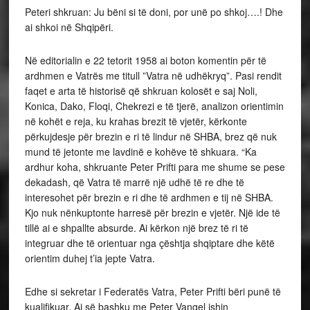
Peteri shkruan: Ju bëni si të doni, por unë po shkoj….! Dhe
ai shkoi në Shqipëri.
Në editorialin e 22 tetorit 1958 ai boton komentin për të
ardhmen e Vatrës me titull ”Vatra në udhëkryq”. Pasi rendit
faqet e arta të historisë që shkruan kolosët e saj Noli,
Konica, Dako, Floqi, Chekrezi e të tjerë, analizon orientimin
në kohët e reja, ku krahas brezit të vjetër, kërkonte
përkujdesje për brezin e ri të lindur në SHBA, brez që nuk
mund të jetonte me lavdinë e kohëve të shkuara. “Ka
ardhur koha, shkruante Peter Prifti para me shume se pese
dekadash, që Vatra të marrë një udhë të re dhe të
interesohet për brezin e ri dhe të ardhmen e tij në SHBA.
Kjo nuk nënkuptonte harresë për brezin e vjetër. Një ide të
tillë ai e shpallte absurde. Ai kërkon një brez të ri të
integruar dhe të orientuar nga çështja shqiptare dhe këtë
orientim duhej t’ia jepte Vatra.
Edhe si sekretar i Federatës Vatra, Peter Prifti bëri punë të
kualifikuar. Ai së bashku me Peter Vangel ishin