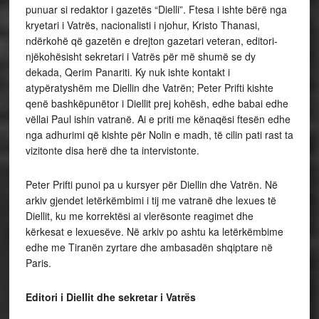
punuar si redaktor i gazetës “Dielli”. Ftesa i ishte bërë nga
kryetari i Vatrës, nacionalisti i njohur, Kristo Thanasi,
ndërkohë që gazetën e drejton gazetari veteran, editori-
njëkohësisht sekretari i Vatrës për më shumë se dy
dekada, Qerim Panariti. Ky nuk ishte kontakt i
atypëratyshëm me Diellin dhe Vatrën; Peter Prifti kishte
qenë bashkëpunëtor i Diellit prej kohësh, edhe babai edhe
vëllai Paul ishin vatranë. Ai e priti me kënaqësi ftesën edhe
nga adhurimi që kishte për Nolin e madh, të cilin pati rast ta
vizitonte disa herë dhe ta intervistonte.
Peter Prifti punoi pa u kursyer për Diellin dhe Vatrën. Në
arkiv gjendet letërkëmbimi i tij me vatranë dhe lexues të
Diellit, ku me korrektësi ai vlerësonte reagimet dhe
kërkesat e lexuesëve. Në arkiv po ashtu ka letërkëmbime
edhe me Tiranën zyrtare dhe ambasadën shqiptare në
Paris.
Editori i Diellit dhe sekretar i Vatrës