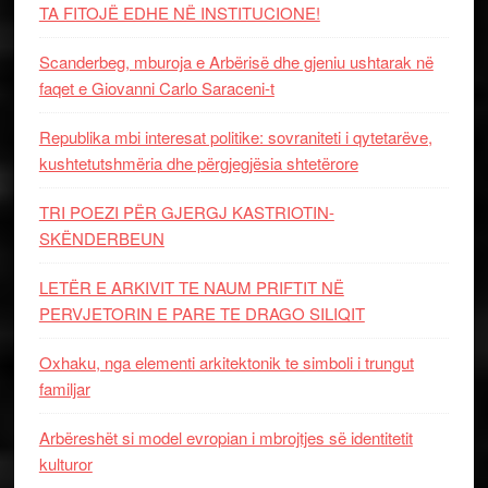
TA FITOJË EDHE NË INSTITUCIONE!
Scanderbeg, mburoja e Arbërisë dhe gjeniu ushtarak në
faqet e Giovanni Carlo Saraceni-t
Republika mbi interesat politike: sovraniteti i qytetarëve,
kushtetutshmëria dhe përgjegjësia shtetërore
TRI POEZI PËR GJERGJ KASTRIOTIN-
SKËNDERBEUN
LETËR E ARKIVIT TE NAUM PRIFTIT NË
PERVJETORIN E PARE TE DRAGO SILIQIT
Oxhaku, nga elementi arkitektonik te simboli i trungut
familjar
Arbëreshët si model evropian i mbrojtjes së identitetit
kulturor