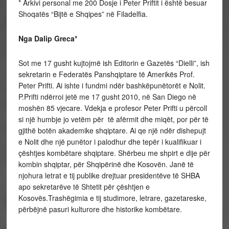
* Arkivi personal me 200 Dosje i Peter Priftit i është besuar
Shoqatës “Bijtë e Shqipes” në Filadelfia.
Nga Dalip Greca*
Sot me 17 gusht kujtojmë ish Editorin e Gazetës “Dielli”, ish
sekretarin e Federatës Panshqiptare të Amerikës Prof.
Peter Prifti. Ai ishte i fundmi ndër bashkëpunëtorët e Nolit.
P.Prifti ndërroi jetë me 17 gusht 2010, në San Diego në
moshën 85 vjecare. Vdekja e profesor Peter Prifti u përcoll
si një humbje jo vetëm për të afërmit dhe miqët, por për të
gjithë botën akademike shqiptare. Ai qe një ndër dishepujt
e Nolit dhe një punëtor i palodhur dhe tepër i kualifikuar i
çështjes kombëtare shqiptare. Shërbeu me shpirt e dije për
kombin shqiptar, për Shqipërinë dhe Kosovën. Janë të
njohura letrat e tij publike drejtuar presidentëve të SHBA
apo sekretarëve të Shtetit për çështjen e
Kosovës.Trashëgimia e tij studimore, letrare, gazetareske,
përbëjnë pasuri kulturore dhe historike kombëtare.