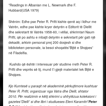
*Readings in Albanian me L. Newmark dhe F.
Hubbard(USA 1979)
Shënim: Edhe pse Peter R. Prifti kishte qenë aq i lidhur me
Vatrën, edhe pse kishte kryer detyrën e Editorit të Diellit
dhe sekretarit të Vatrës 1958-60, i vëllai, shkrimtari Naum
Prifti, që po ashtu e mbajti detyrën e sekretarit për gati një
dekadë, arkivin personal prej 200 dosjesh si dhe
biblioteken personale, ia besoi shoqatës”Bijtë e Shqipes”
në Filadelfia.
Kushdo që është i interesuar për studime rreth Peter R.
Prifti dhe veprës së tij, mund t’i gjejë materialet tek Bijtë e
Shqipes.
Kjo Kumtesë u paraqit në akademinë përkujtimore kushtuar
Peter R. Prifti, organizuar nga Vatra dhe Dielli, shtator
2010. Për realizimin e këtij shkrimi u shfrytëzua koleksioni i
gazetes”Dielli” si dhe libri i studiueses Eleni Karamitri”
Peter