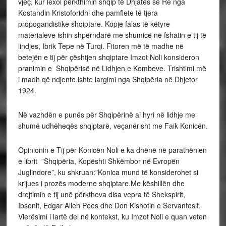
vjeç, kur lexoi përkthimin shqip të Dhjatës së Re nga
Kostandin Kristoforidhi dhe pamflete të tjera
propogandistike shqiptare. Kopje falas të këtyre
materialeve ishin shpërndarë me shumicë në fshatin e tij të
lindjes, Ibrik Tepe në Turqi. Fitoren më të madhe në
betejën e tij për çështjen shqiptare Imzot Noli konsideron
pranimin e Shqipërisë në Lidhjen e Kombeve. Trishtimi më
i madh që ndjente ishte largimi nga Shqipëria në Dhjetor
1924.
Në vazhdën e punës për Shqipërinë ai hyri në lidhje me
shumë udhëheqës shqiptarë, veçanërisht me Faik Konicën.
Opinionin e Tij për Konicën Noli e ka dhënë në parathënien
e librit ”Shqipëria, Kopështi Shkëmbor në Evropën
Juglindore”, ku shkruan:”Konica mund të konsiderohet si
krijues i prozës moderne shqiptare.Me këshillën dhe
drejtimin e tij unë përktheva disa vepra të Shekspirit,
Ibsenit, Edgar Allen Poes dhe Don Kishotin e Servantesit.
Vlerësimi i lartë del në kontekst, ku Imzot Noli e quan veten