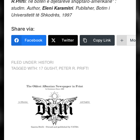
R
.
Prifti
: në botën e dijetarëve shqiptaro-amerikanë” :
studim. Author,
Eleni Karamitri
. Publisher, Botim i
Universitetit të Shkodrës, 1997
Share via:
Facebook
Twitter
Copy Link
More
FILED UNDER:
HISTORI
TAGGED WITH:
17 GUSHT
,
PETER R. PRIFTI