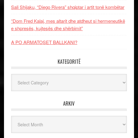
Sali Shijaku, “Diego Rivera” shqiptar i artit tonë kombëtar
“Dom Fred Kalaj, mes altarit dhe atdheut si hermeneutikë
e shpresës, kujtesës dhe shërbimit”
A PO ARMATOSET BALLKANI?
KATEGORITË
Kategoritë
ARKIV
Arkiv