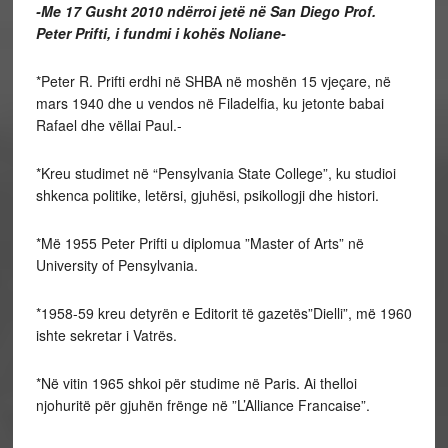
-Me 17 Gusht 2010 ndërroi jetë në San Diego Prof.
Peter Prifti, i fundmi i kohës Noliane-
*Peter R. Prifti erdhi në SHBA në moshën 15 vjeçare, në
mars 1940 dhe u vendos në Filadelfia, ku jetonte babai
Rafael dhe vëllai Paul.-
*Kreu studimet në “Pensylvania State College”, ku studioi
shkenca politike, letërsi, gjuhësi, psikollogji dhe histori.
*Më 1955 Peter Prifti u diplomua ”Master of Arts” në
University of Pensylvania.
*1958-59 kreu detyrën e Editorit të gazetës”Dielli”, më 1960
ishte sekretar i Vatrës.
*Në vitin 1965 shkoi për studime në Paris. Ai thelloi
njohuritë për gjuhën frënge në ”L’Alliance Francaise”.