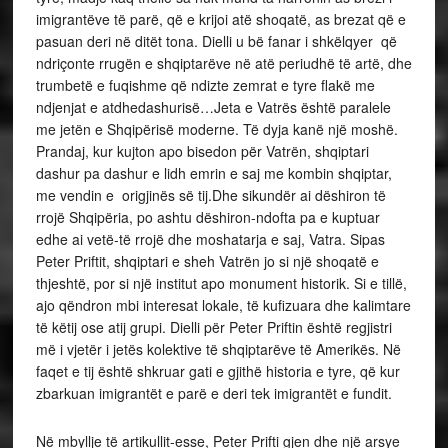
imigrantëve të parë, që e krijoi atë shoqatë, as brezat që e
pasuan deri në ditët tona. Dielli u bë fanar i shkëlqyer që
ndriçonte rrugën e shqiptarëve në atë periudhë të artë, dhe
trumbetë e fuqishme që ndizte zemrat e tyre flakë me
ndjenjat e atdhedashurisë…Jeta e Vatrës është paralele
me jetën e Shqipërisë moderne. Të dyja kanë një moshë.
Prandaj, kur kujton apo bisedon për Vatrën, shqiptari
dashur pa dashur e lidh emrin e saj me kombin shqiptar,
me vendin e origjinës së tij.Dhe sikundër ai dëshiron të
rrojë Shqipëria, po ashtu dëshiron-ndofta pa e kuptuar
edhe ai vetë-të rrojë dhe moshatarja e saj, Vatra. Sipas
Peter Priftit, shqiptari e sheh Vatrën jo si një shoqatë e
thjeshtë, por si një institut apo monument historik. Si e tillë,
ajo qëndron mbi interesat lokale, të kufizuara dhe kalimtare
të këtij ose atij grupi. Dielli për Peter Priftin është regjistri
më i vjetër i jetës kolektive të shqiptarëve të Amerikës. Në
faqet e tij është shkruar gati e gjithë historia e tyre, që kur
zbarkuan imigrantët e parë e deri tek imigrantët e fundit.
Në mbyllje të artikullit-esse, Peter Prifti gjen dhe një arsye