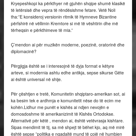
Kryepeshkopi ka përkthyer në gjuhën shqipe shumë klasikë
të letërsisë dhe vepra të rëndësishme fetare. Vetë Noli
tha:”E konsideroj versionin ritmik të Hymneve Bizantine
përfshirë në vëllimin Kremtore si më të vështirin dhe më
tërheqsin e përkthimeve të mia.”
Ç’mendon ai për muzikën moderne, poezinë, oratorinë dhe
diplomacinë?
Përgjigja është se i interesojnë të dyja format e këtyre
arteve, si modernia ashtu edhe antikja, sepse sikurse Gëte
ai është universal në shije.
Për çështjen e tretë, Komunitetin shqiptaro-amerikan sot, ai
ka besim tek e ardhmja e komunitetit nëse do të ecim me
kohën.Lidhur me punët e kishës ai ndjen nevojën e
domosdoshme të amerikanizimit të Kishës Ortodokse.
Alternativë për këtë , mendon ai, është vetëvrasja kishtare.
Sipas mendimit të tij, sa më shpejt të bëhet kjo, aq më mirë
është sepse ”politika e ngadaltë mund të çojë në humbjen