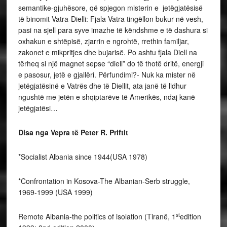
semantike-gjuhësore, që spjegon misterin e jetëgjatësisë
të binomit Vatra-Dielli: Fjala Vatra tingëllon bukur në vesh,
pasi na sjell para syve imazhe të këndshme e të dashura si
oxhakun e shtëpisë, zjarrin e ngrohtë, rrethin familjar,
zakonet e mikpritjes dhe bujarisë. Po ashtu fjala Diell na
tërheq si një magnet sepse “diell” do të thotë dritë, energji
e pasosur, jetë e gjallëri. Përfundimi?- Nuk ka mister në
jetëgjatësinë e Vatrës dhe të Diellit, ata janë të lidhur
ngushtë me jetën e shqiptarëve të Amerikës, ndaj kanë
jetëgjatësi…
Disa nga Vepra të Peter R. Priftit
*Socialist Albania since 1944(USA 1978)
*Confrontation in Kosova-The Albanian-Serb struggle,
1969-1999 (USA 1999)
st
Remote Albania-the politics of isolation (Tiranë, 1
edition