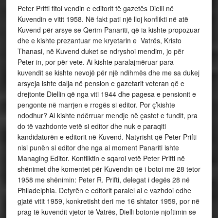
Peter Prifti fitoi vendin e editorit të gazetës Dielli në
Kuvendin e vitit 1958. Në fakt pati një lloj konflikti në atë
Kuvend për arsye se Qerim Panariti, që ia kishte propozuar
dhe e kishte prezantuar me kryetarin e Vatrës, Kristo
Thanasi, në Kuvend duket se ndryshoi mendim, jo për
Peter-in, por për vete. Ai kishte paralajmëruar para
kuvendit se kishte nevojë për një ndihmës dhe me sa dukej
arsyeja ishte dalja në pension e gazetarit veteran që e
drejtonte Diellin që nga viti 1944 dhe pagesa e pensionit e
pengonte në marrjen e rrogës si editor. Por ç’kishte
ndodhur? Ai kishte ndërruar mendje në çastet e fundit, pra
do të vazhdonte vetë si editor dhe nuk e paraqiti
kandidaturën e editorit në Kuvend. Natyrisht që Peter Prifti
nisi punën si editor dhe nga ai moment Panariti ishte
Managing Editor. Konfliktin e sqaroi vetë Peter Prifti në
shënimet dhe komentet për Kuvendin që i botoi me 28 tetor
1958 me shënimin: Peter R. Prifti, delegat i degës 28 në
Philadelphia. Detyrën e editorit paralel ai e vazhdoi edhe
gjatë vitit 1959, konkretisht deri me 16 shtator 1959, por në
prag të kuvendit vjetor të Vatrës, Dielli botonte njoftimin se