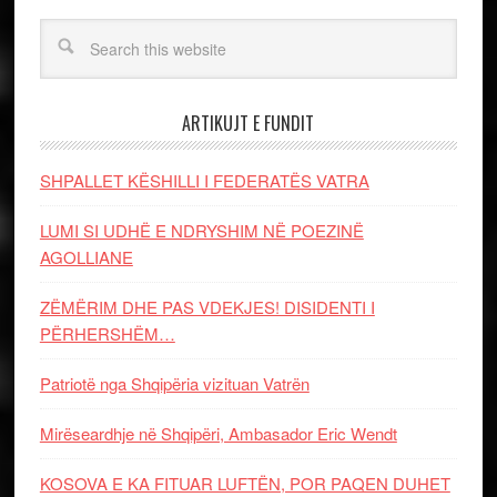
ARTIKUJT E FUNDIT
SHPALLET KËSHILLI I FEDERATËS VATRA
LUMI SI UDHË E NDRYSHIM NË POEZINË
AGOLLIANE
ZËMËRIM DHE PAS VDEKJES! DISIDENTI I
PËRHERSHËM…
Patriotë nga Shqipëria vizituan Vatrën
Mirëseardhje në Shqipëri, Ambasador Eric Wendt
KOSOVA E KA FITUAR LUFTËN, POR PAQEN DUHET