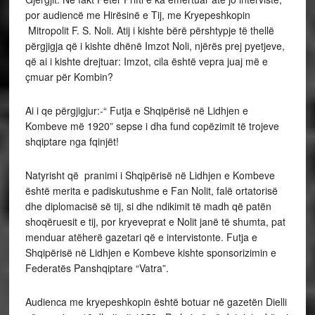
por audiencë me Hirësinë e Tij, me Kryepeshkopin
Mitropolit F. S. Noli. Atij i kishte bërë përshtypje të thellë
përgjigja që i kishte dhënë Imzot Noli, njërës prej pyetjeve,
që ai i kishte drejtuar: Imzot, cila është vepra juaj më e
çmuar për Kombin?
Ai i qe përgjigjur:-“ Futja e Shqipërisë në Lidhjen e
Kombeve më 1920” sepse i dha fund copëzimit të trojeve
shqiptare nga fqinjët!
Natyrisht që pranimi i Shqipërisë në Lidhjen e Kombeve
është merita e padiskutushme e Fan Nolit, falë ortatorisë
dhe diplomacisë së tij, si dhe ndikimit të madh që patën
shoqëruesit e tij, por kryeveprat e Nolit janë të shumta, pat
menduar atëherë gazetari që e intervistonte. Futja e
Shqipërisë në Lidhjen e Kombeve kishte sponsorizimin e
Federatës Panshqiptare “Vatra”.
Audienca me kryepeshkopin është botuar në gazetën Dielli