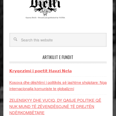
ARTIKUJT E FUNDIT
𝗞𝗿𝘆𝗾𝗲𝘇𝗶𝗺𝗶 𝗶 𝗽𝗼𝗲𝘁𝗶𝘁 𝗛𝗮𝘃𝘇𝗶 𝗡𝗲𝗹𝗮
Kosova dhe dështimi i politikës së jashtme shqiptare: Nga
internacionalja komuniste te globalizmi
ZELENSKYY DHE VUÇIQ, DY QASJE POLITIKE QË
NUK MUND TË ZËVENDËSOJNË TË DREJTËN
NDËRKOMBËTARE