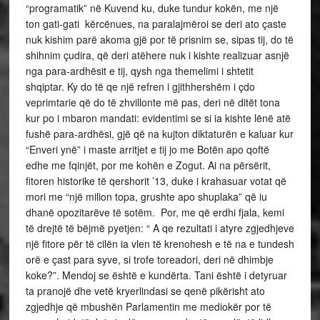
“programatik” në Kuvend ku, duke tundur kokën, me një
ton gati-gati kërcënues, na paralajmëroi se deri ato çaste
nuk kishim parë akoma gjë por të prisnim se, sipas tij, do të
shihnim çudira, që deri atëhere nuk i kishte realizuar asnjë
nga para-ardhësit e tij, qysh nga themelimi i shtetit
shqiptar. Ky do të qe një refren i gjithhershëm i çdo
veprimtarie që do të zhvillonte më pas, deri në ditët tona
kur po i mbaron mandati: evidentimi se si ia kishte lënë atë
fushë para-ardhësi, gjë që na kujton diktaturën e kaluar kur
“Enveri ynë” i maste arritjet e tij jo me Botën apo qoftë
edhe me fqinjët, por me kohën e Zogut. Ai na përsërit,
fitoren historike të qershorit ’13, duke i krahasuar votat që
mori me “një milion topa, grushte apo shuplaka” që iu
dhanë opozitarëve të sotëm. Por, me që erdhi fjala, kemi
të drejtë të bëjmë pyetjen: “ A qe rezultati i atyre zgjedhjeve
një fitore për të cilën ia vlen të krenohesh e të na e tundesh
orë e çast para syve, si trofe toreadori, deri në dhimbje
koke?”. Mendoj se është e kundërta. Tani është i detyruar
ta pranojë dhe vetë kryerlindasi se qenë pikërisht ato
zgjedhje që mbushën Parlamentin me mediokër por të