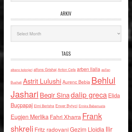
ARKIV
Arkiv
TAGS
arben llalla
alfons Grishaj
Anton Cefa
asllan
albano kolonjari
Behlul
Astrit Lulushi
Aurenc Bebja
Bushati
Jashari
dalip greca
Beqir Sina
Elida
Buçpapaj
Enver Bytyci
Elmi Berisha
Ermira Babamusta
Frank
Eugjen Merlika
Fahri Xharra
shkreli
Ilir
Gezim Llojdia
Fritz radovani