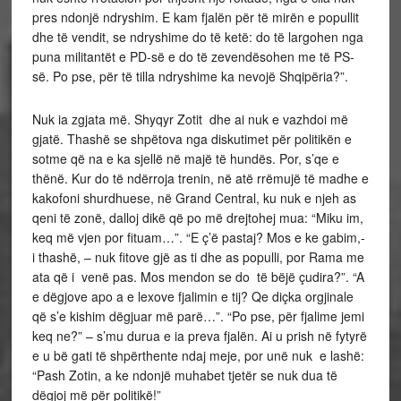
pres ndonjë ndryshim. E kam fjalën për të mirën e popullit
dhe të vendit, se ndryshime do të ketë: do të largohen nga
puna militantët e PD-së e do të zevendësohen me të PS-
së. Po pse, për të tilla ndryshime ka nevojë Shqipëria?”.
Nuk ia zgjata më. Shyqyr Zotit dhe ai nuk e vazhdoi më
gjatë. Thashë se shpëtova nga diskutimet për politikën e
sotme që na e ka sjellë në majë të hundës. Por, s’qe e
thënë. Kur do të ndërroja trenin, në atë rrëmujë të madhe e
kakofoni shurdhuese, në Grand Central, ku nuk e njeh as
qeni të zonë, dalloj dikë që po më drejtohej mua: “Miku im,
keq më vjen por fituam…”. “E ç’ë pastaj? Mos e ke gabim,-
i thashë, – nuk fitove gjë as ti dhe as populli, por Rama me
ata që i venë pas. Mos mendon se do të bëjë çudira?”. “A
e dëgjove apo a e lexove fjalimin e tij? Qe diçka orgjinale
që s’e kishim dëgjuar më parë…”. “Po pse, për fjalime jemi
keq ne?” – s’mu durua e ia preva fjalën. Ai u prish në fytyrë
e u bë gati të shpërthente ndaj meje, por unë nuk e lashë:
“Pash Zotin, a ke ndonjë muhabet tjetër se nuk dua të
dëgjoj më për politikë!”