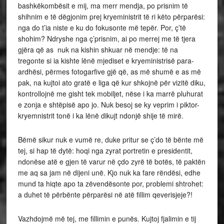
bashkëkombësit e mij, ma merr mendja, po prisnim të
shihnim e të dëgjonim prej kryeministrit të ri këto përparësi:
nga do t’ia niste e ku do fokusonte më tepër. Por, ç’të
shohim? Ndryshe nga ç’prisnim, ai po merrej me të tjera
gjëra që as nuk na kishin shkuar në mendje: të na
tregonte si ia kishte lënë mjediset e kryeministrisë para-
ardhësi, përmes fotogarfive gjë që, as më shumë e as më
pak, na kujtoi ato gratë e liga që kur shkojnë për vizitë diku,
kontrollojnë me gisht tek mobiljet, nëse i ka marrë pluhurat
e zonja e shtëpisë apo jo. Nuk besoj se ky veprim i piktor-
kryemnistrit tonë i ka lënë dikujt ndonjë shije të mirë.
Bëmë sikur nuk e vumë re, duke pritur se ç’do të bënte më
tej, si hap të dytë: hoqi nga zyrat portretin e presidentit,
ndonëse atë e gjen të varur në çdo zyrë të botës, të paktën
me aq sa jam në dijeni unë. Kjo nuk ka fare rëndësi, edhe
mund ta hiqte apo ta zëvendësonte por, problemi shtrohet:
a duhet të përbënte përparësi në atë fillim qeverisjeje?!
Vazhdojmë më tej, me fillimin e punës. Kujtoj fjalimin e tij