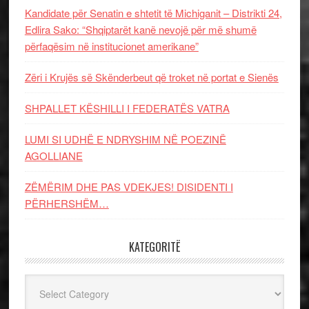
Kandidate për Senatin e shtetit të Michiganit – Distrikti 24,
Edlira Sako: “Shqiptarët kanë nevojë për më shumë
përfaqësim në institucionet amerikane”
Zëri i Krujës së Skënderbeut që troket në portat e Sienës
SHPALLET KËSHILLI I FEDERATËS VATRA
LUMI SI UDHË E NDRYSHIM NË POEZINË
AGOLLIANE
ZËMËRIM DHE PAS VDEKJES! DISIDENTI I
PËRHERSHËM…
KATEGORITË
Kategoritë