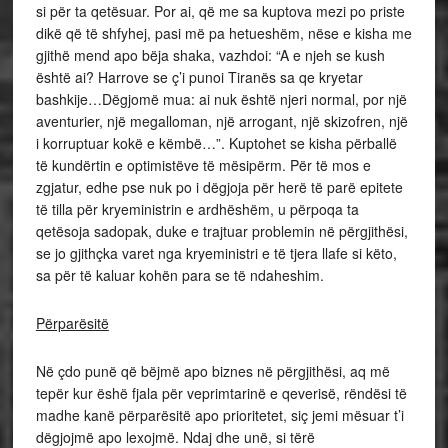
si për ta qetësuar. Por ai, që me sa kuptova mezi po priste
dikë që të shfyhej, pasi më pa hetueshëm, nëse e kisha me
gjithë mend apo bëja shaka, vazhdoi: “A e njeh se kush
është ai? Harrove se ç’i punoi Tiranës sa qe kryetar
bashkije…Dëgjomë mua: ai nuk është njeri normal, por një
aventurier, një megalloman, një arrogant, një skizofren, një
i korruptuar kokë e këmbë…”. Kuptohet se kisha përballë
të kundërtin e optimistëve të mësipërm. Për të mos e
zgjatur, edhe pse nuk po i dëgjoja për herë të parë epitete
të tilla për kryeministrin e ardhëshëm, u përpoqa ta
qetësoja sadopak, duke e trajtuar problemin në përgjithësi,
se jo gjithçka varet nga kryeministri e të tjera llafe si këto,
sa për të kaluar kohën para se të ndaheshim.
Përparësitë
Në çdo punë që bëjmë apo biznes në përgjithësi, aq më
tepër kur ëshë fjala për veprimtarinë e qeverisë, rëndësi të
madhe kanë përparësitë apo prioritetet, siç jemi mësuar t’i
dëgjojmë apo lexojmë. Ndaj dhe unë, si tërë