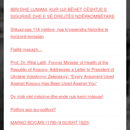
IBRI DHE UJMANI, KUR UJI BËHET ÇËSHTJE E
SIGURISË DHE E SË DREJTËS NDËRKOMBËTARE
Shkupi pas 114 vjetëve, nga kryeqendra historike te
horizonti evropian
Fjalitë mesazh…
Prof. Dr. Rifat Latifi, Former Minister of Health of the
Republic of Kosovo, Addresses a Letter to President of
Ukraine Volodymyr Zelenskyy: “Every Argument Used
Against Kosovo Has Been Used Against You”
Dy mijë vjet mësime dhe ende nuk kemi mësuar!
Polifoni apo iso-polifoni?
MARKO BOÇARI (1790–9 GUSHT 1823)