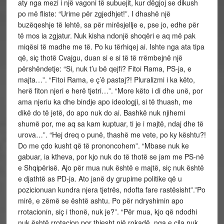
aty nga mezi i një vagoni të subuejit, kur dëgjoj se dikush
po më fliste: “Urime për zgjedhjet!”. I dhashë një
buzëqeshje të lehtë, sa për mirësjellje e, pse jo, edhe për
të mos ia zgjatur. Nuk kisha ndonjë shoqëri e aq më pak
miqësi të madhe me të. Po ku tërhiqej ai. Ishte nga ata tipa
që, siç thotë Cvajgu, duan si e si të të rrëmbejnë një
përshëndetje: “Si, nuk t’u bë qejfi? Fitoi Rama, PS-ja, e
majta…”. “Fitoi Rama, e ç’ë pastaj?! Pluralizmi i ka këto,
herë fiton njeri e herë tjetri…”. “More këto i di dhe unë, por
ama njeriu ka dhe bindje apo ideologji, si të thuash, me
dikë do të jetë, do apo nuk do ai. Bashkë nuk njihemi
shumë por, me aq sa kam kuptuar, ti je i majtë, ndaj dhe të
urova…”. “Hej dreq o punë, thashë me vete, po ky kështu?!
Do me çdo kusht që të prononcohem”. “Mbase nuk ke
gabuar, ia ktheva, por kjo nuk do të thotë se jam me PS-në
e Shqipërisë. Ajo për mua nuk është e majtë, siç nuk është
e djathtë as PD-ja. Ato janë dy grupime politike që u
pozicionuan kundra njera tjetrës, ndofta fare rastësisht”.”Po
mirë, e zëmë se është ashtu. Po për ndryshimin apo
rrotacionin, siç i thonë, nuk je?”. “Për mua, kjo që ndodhi
nuk është rrotacion por thjesht një rokadë, nga e cila nuk