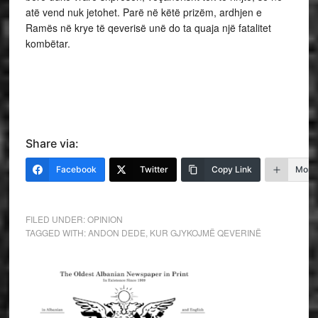
atë vend nuk jetohet. Parë në këtë prizëm, ardhjen e
Ramës në krye të qeverisë unë do ta quaja një fatalitet
kombëtar.
Share via:
Facebook
Twitter
Copy Link
More
FILED UNDER:
OPINION
TAGGED WITH:
ANDON DEDE
,
KUR GJYKOJMË QEVERINË