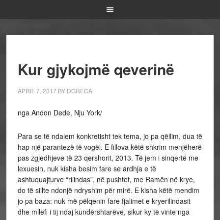
Kur gjykojmë qeverinë
APRIL 7, 2017
BY
DGRECA
nga Andon Dede, Nju York/
Para se të ndalem konkretisht tek tema, jo pa qëllim, dua të
hap një parantezë të vogël. E fillova këtë shkrim menjëherë
pas zgjedhjeve të 23 qershorit, 2013. Të jem i sinqertë me
lexuesin, nuk kisha besim fare se ardhja e të
ashtuquajturve “rilindas”, në pushtet, me Ramën në krye,
do të sillte ndonjë ndryshim për mirë. E kisha këtë mendim
jo pa baza: nuk më pëlqenin fare fjalimet e kryerilindasit
dhe mllefi i tij ndaj kundërshtarëve, sikur ky të vinte nga