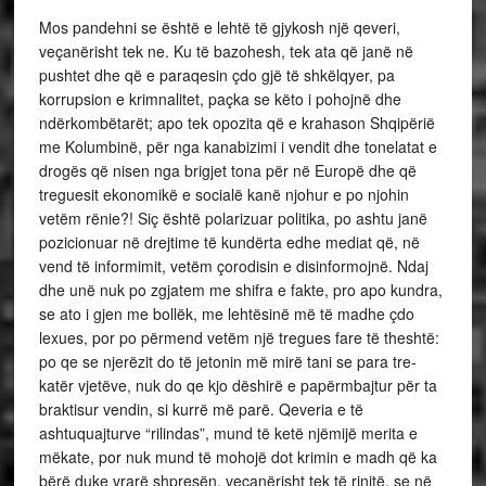
Mos pandehni se është e lehtë të gjykosh një qeveri,
veçanërisht tek ne. Ku të bazohesh, tek ata që janë në
pushtet dhe që e paraqesin çdo gjë të shkëlqyer, pa
korrupsion e krimnalitet, paçka se këto i pohojnë dhe
ndërkombëtarët; apo tek opozita që e krahason Shqipërië
me Kolumbinë, për nga kanabizimi i vendit dhe tonelatat e
drogës që nisen nga brigjet tona për në Europë dhe që
treguesit ekonomikë e socialë kanë njohur e po njohin
vetëm rënie?! Siç është polarizuar politika, po ashtu janë
pozicionuar në drejtime të kundërta edhe mediat që, në
vend të informimit, vetëm çorodisin e disinformojnë. Ndaj
dhe unë nuk po zgjatem me shifra e fakte, pro apo kundra,
se ato i gjen me bollëk, me lehtësinë më të madhe çdo
lexues, por po përmend vetëm një tregues fare të theshtë:
po qe se njerëzit do të jetonin më mirë tani se para tre-
katër vjetëve, nuk do qe kjo dëshirë e papërmbajtur për ta
braktisur vendin, si kurrë më parë. Qeveria e të
ashtuquajturve “rilindas”, mund të ketë njëmijë merita e
mëkate, por nuk mund të mohojë dot krimin e madh që ka
bërë duke vrarë shpresën, veçanërisht tek të rinjtë, se në