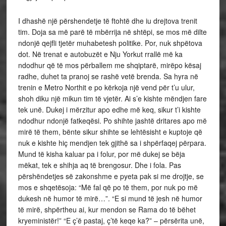
I dhashë një përshendetje të ftohtë dhe iu drejtova trenit
tim. Doja sa më parë të mbërrija në shtëpi, se mos më dilte
ndonjë qejfli tjetër muhabetesh politike. Por, nuk shpëtova
dot. Në trenat e autobuzët e Nju Yorkut rrallë më ka
ndodhur që të mos përballem me shqiptarë, mirëpo kësaj
radhe, duhet ta pranoj se rashë vetë brenda. Sa hyra në
trenin e Metro Northit e po kërkoja një vend për t’u ulur,
shoh diku një mikun tim të vjetër. Ai s’e kishte mëndjen fare
tek unë. Dukej i mërzitur apo edhe më keq, sikur t’i kishte
ndodhur ndonjë fatkeqësi. Po shihte jashtë dritares apo më
mirë të them, bënte sikur shihte se lehtësisht e kuptoje që
nuk e kishte hiç mendjen tek gjithë sa i shpërfaqej përpara.
Mund të kisha kaluar pa i folur, por më dukej se bëja
mëkat, tek e shihja aq të brengosur. Dhe i fola. Pas
përshëndetjes së zakonshme e pyeta pak si me drojtje, se
mos e shqetësoja: “Më fal që po të them, por nuk po më
dukesh në humor të mirë…”. “E si mund të jesh në humor
të mirë, shpërtheu ai, kur mendon se Rama do të bëhet
kryeministër!” “E ç’ë pastaj, ç’të keqe ka?” – përsërita unë,