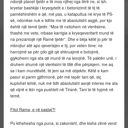
ndonjë planet tjetër e të mos njihej nga tërë ne, si ish-
kryetar bashkije i kryeqytetit e i betonizimit të tij të
pamëshirshëm e që, më pas, u katapultua në krye të PS-
së, ndonëse nuk e lidhte me të absolutisht asgjë, por kjo
është një temë tjetër. “Mos të nxitohem në vlerësime,
thashë me vete, mbase karrigia e kryeqeveritarit mund të
na prezantojë një Ramë tjetër”. Dhe e bëja këtë jo për të
mbrojtur atë apo qeverisjen e tij, por veten time: ne
harrojmë se për çdo gjë që shkruajmë e botojmë,
gjykohemi nga ata që mund të na lexojnë. Të paktën unë, i
druhem shumë një vlerësimi të tillë dhe përpiqem, me aq
sa i kam mundësitë, të jem sa më objektiv. Këtë e kam
pasur si parim gjithmonë, për më tepër tani që, siç
kuptohet lehtë, nuk më lidh absolutisht asnjë interes me ata
që vijnë e ikin nga pushteti në Tiranë. Tani le të hyjmë në
temë.
Fitoi Rama, e çë pastaj?!
Po kthehesha nga puna, si zakonisht, dhe kisha zënë vend