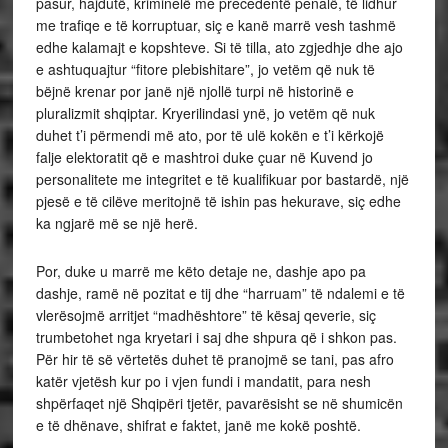
pasur, hajdutë, kriminelë me precedentë penalë, të lidhur
me trafiqe e të korruptuar, siç e kanë marrë vesh tashmë
edhe kalamajt e kopshteve. Si të tilla, ato zgjedhje dhe ajo
e ashtuquajtur “fitore plebishitare”, jo vetëm që nuk të
bëjnë krenar por janë një njollë turpi në historinë e
pluralizmit shqiptar. Kryerilindasi ynë, jo vetëm që nuk
duhet t’i përmendi më ato, por të ulë kokën e t’i kërkojë
falje elektoratit që e mashtroi duke çuar në Kuvend jo
personalitete me integritet e të kualifikuar por bastardë, një
pjesë e të cilëve meritojnë të ishin pas hekurave, siç edhe
ka ngjarë më se një herë.
Por, duke u marrë me këto detaje ne, dashje apo pa
dashje, ramë në pozitat e tij dhe “harruam” të ndalemi e të
vlerësojmë arritjet “madhështore” të kësaj qeverie, siç
trumbetohet nga kryetari i saj dhe shpura që i shkon pas.
Për hir të së vërtetës duhet të pranojmë se tani, pas afro
katër vjetësh kur po i vjen fundi i mandatit, para nesh
shpërfaqet një Shqipëri tjetër, pavarësisht se në shumicën
e të dhënave, shifrat e faktet, janë me kokë poshtë.