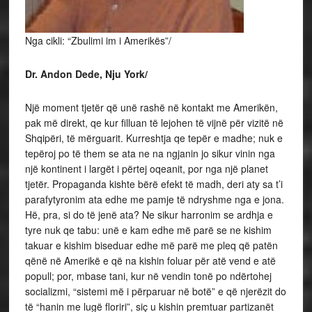
Nga cikli: “Zbulimi im i Amerikës”/
Dr. Andon Dede, Nju York/
Një moment tjetër që unë rashë në kontakt me Amerikën,
pak më direkt, qe kur filluan të lejohen të vijnë për vizitë në
Shqipëri, të mërguarit. Kurreshtja qe tepër e madhe; nuk e
tepëroj po të them se ata ne na ngjanin jo sikur vinin nga
një kontinent i largët i përtej oqeanit, por nga një planet
tjetër. Propaganda kishte bërë efekt të madh, deri aty sa t’i
parafytyronim ata edhe me pamje të ndryshme nga e jona.
Hë, pra, si do të jenë ata? Ne sikur harronim se ardhja e
tyre nuk qe tabu: unë e kam edhe më parë se ne kishim
takuar e kishim biseduar edhe më parë me pleq që patën
qënë në Amerikë e që na kishin foluar për atë vend e atë
popull; por, mbase tani, kur në vendin tonë po ndërtohej
socializmi, “sistemi më i përparuar në botë” e që njerëzit do
të “hanin me lugë floriri”, siç u kishin premtuar partizanët