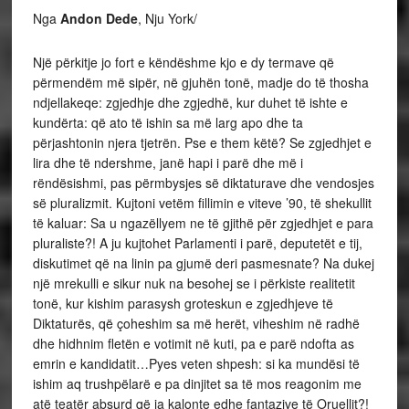
Nga
Andon Dede
, Nju York/
Një përkitje jo fort e këndëshme kjo e dy termave që
përmendëm më sipër, në gjuhën tonë, madje do të thosha
ndjellakeqe: zgjedhje dhe zgjedhë, kur duhet të ishte e
kundërta: që ato të ishin sa më larg apo dhe ta
përjashtonin njera tjetrën. Pse e them këtë? Se zgjedhjet e
lira dhe të ndershme, janë hapi i parë dhe më i
rëndësishmi, pas përmbysjes së diktaturave dhe vendosjes
së pluralizmit. Kujtoni vetëm fillimin e viteve ’90, të shekullit
të kaluar: Sa u ngazëllyem ne të gjithë për zgjedhjet e para
pluraliste?! A ju kujtohet Parlamenti i parë, deputetët e tij,
diskutimet që na linin pa gjumë deri pasmesnate? Na dukej
një mrekulli e sikur nuk na besohej se i përkiste realitetit
tonë, kur kishim parasysh groteskun e zgjedhjeve të
Diktaturës, që çoheshim sa më herët, viheshim në radhë
dhe hidhnim fletën e votimit në kuti, pa e parë ndofta as
emrin e kandidatit…Pyes veten shpesh: si ka mundësi të
ishim aq trushpëlarë e pa dinjitet sa të mos reagonim me
atë teatër absurd që ia kalonte edhe fantazive të Oruellit?!