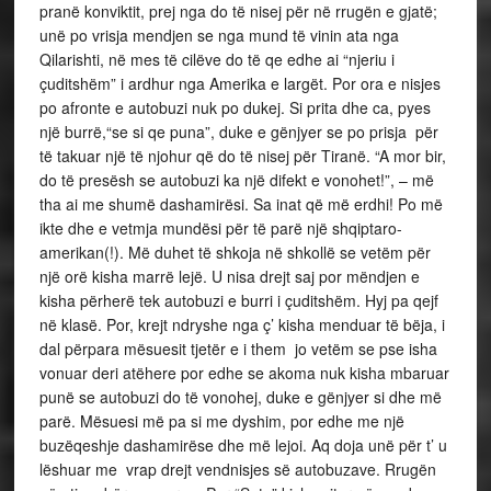
pranë konviktit, prej nga do të nisej për në rrugën e gjatë;
unë po vrisja mendjen se nga mund të vinin ata nga
Qilarishti, në mes të cilëve do të qe edhe ai “njeriu i
çuditshëm” i ardhur nga Amerika e largët. Por ora e nisjes
po afronte e autobuzi nuk po dukej. Si prita dhe ca, pyes
një burrë,“se si qe puna”, duke e gënjyer se po prisja për
të takuar një të njohur që do të nisej për Tiranë. “A mor bir,
do të presësh se autobuzi ka një difekt e vonohet!”, – më
tha ai me shumë dashamirësi. Sa inat që më erdhi! Po më
ikte dhe e vetmja mundësi për të parë një shqiptaro-
amerikan(!). Më duhet të shkoja në shkollë se vetëm për
një orë kisha marrë lejë. U nisa drejt saj por mëndjen e
kisha përherë tek autobuzi e burri i çuditshëm. Hyj pa qejf
në klasë. Por, krejt ndryshe nga ç’ kisha menduar të bëja, i
dal përpara mësuesit tjetër e i them jo vetëm se pse isha
vonuar deri atëhere por edhe se akoma nuk kisha mbaruar
punë se autobuzi do të vonohej, duke e gënjyer si dhe më
parë. Mësuesi më pa si me dyshim, por edhe me një
buzëqeshje dashamirëse dhe më lejoi. Aq doja unë për t’ u
lëshuar me vrap drejt vendnisjes së autobuzave. Rrugën