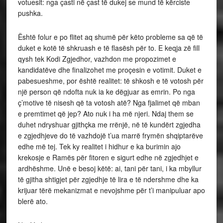
votuesit: nga çasti në çast të dukej se mund të kërciste
pushka.
Është folur e po flitet aq shumë për këto probleme sa që të
duket e kotë të shkruash e të flasësh për to. E keqja zë fill
qysh tek Kodi Zgjedhor, vazhdon me propozimet e
kandidatëve dhe finalizohet me proçesin e votimit. Duket e
pabesueshme, por është realitet: të shkosh e të votosh për
një person që ndofta nuk ia ke dëgjuar as emrin. Po nga
ç’motive të nisesh që ta votosh atë? Nga fjalimet që mban
e premtimet që jep? Ato nuk i ha më njeri. Ndaj them se
duhet ndryshuar gjithçka me rrënjë, në të kundërt zgjedha
e zgjedhjeve do të vazhdojë t’ua marrë frymën shqiptarëve
edhe më tej. Tek ky realitet i hidhur e ka burimin ajo
krekosje e Ramës për fitoren e sigurt edhe në zgjedhjet e
ardhëshme. Unë e besoj këtë: ai, tani për tani, i ka mbyllur
të gjitha shtigjet për zgjedhje të lira e të ndershme dhe ka
krijuar tërë mekanizmat e nevojshme për t’i manipuluar apo
blerë ato.