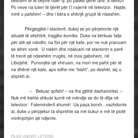
deshëm të të bëjmë nder ty, po paske qëne fare, a derëzi!
Po neve na luten të tjerët për t’i nxjerrë në televizor. Hajde,
mirë u pafshim! – dhe i bëra e shënjë grupit të niseshim.
Përgjegjësi i stacionit, dukej se po përjetonte një
situatë të vështirë, tragjiko-komike. Duke na kërkuar falje
për atë që ndodhi, na ftoi për një kafe, por ne nuk pranuam
se ishim vonë. U nisëm dhe ndaluam në stacionin e parë
të trenit që ndeshëm rrugës, në mos gabohem, në
Libojshë. Punonjësi që xhiruam, na mori me pahir për të
na dhënë një kafe, apo edhe me “bisht”, po deshët, siç u
shpreh ai.
– Bekuar qofshi! – na tha gjithë dashamirësi. –
Nuk më kishte shkuar kurrë në mëndje se do të dilja në
televizor. Faleminderit shumë! Ua paça borxh…vazhdonte
ai, duke u përpjekur ta shprehte sa më bukur e më të plotë
mirënjohjen që ndjente.
FILED UNDER:
LETERSI