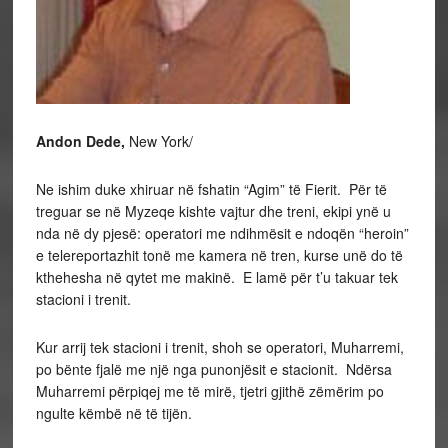
Andon Dede,
New York/
Ne ishim duke xhiruar në fshatin “Agim” të Fierit. Për të
treguar se në Myzeqe kishte vajtur dhe treni, ekipi ynë u
nda në dy pjesë: operatori me ndihmësit e ndoqën “heroin”
e telereportazhit tonë me kamera në tren, kurse unë do të
kthehesha në qytet me makinë. E lamë për t’u takuar tek
stacioni i trenit.
Kur arrij tek stacioni i trenit, shoh se operatori, Muharremi,
po bënte fjalë me një nga punonjësit e stacionit. Ndërsa
Muharremi përpiqej me të mirë, tjetri gjithë zëmërim po
ngulte këmbë në të tijën.