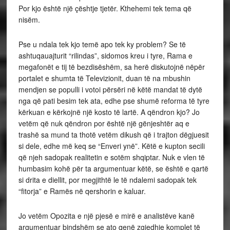
Por kjo është një çështje tjetër. Kthehemi tek tema që
nisëm.
Pse u ndala tek kjo temë apo tek ky problem? Se të
ashtuqauajturit “rilindas”, sidomos kreu i tyre, Rama e
megafonët e tij të bezdisëshëm, sa herë diskutojnë nëpër
portalet e shumta të Televizionit, duan të na mbushin
mendjen se populli i votoi përsëri në këtë mandat të dytë
nga që pati besim tek ata, edhe pse shumë reforma të tyre
kërkuan e kërkojnë një kosto të lartë. A qëndron kjo? Jo
vetëm që nuk qëndron por është një gënjeshtër aq e
trashë sa mund ta thotë vetëm dikush që i trajton dëgjuesit
si dele, edhe më keq se “Enveri ynë”. Këtë e kupton secili
që njeh sadopak realitetin e sotëm shqiptar. Nuk e vlen të
humbasim kohë për ta argumentuar këtë, se është e qartë
si drita e diellit, por megjithtë le të ndalemi sadopak tek
“fitorja” e Ramës në qershorin e kaluar.
Jo vetëm Opozita e një pjesë e mirë e analistëve kanë
argumentuar bindshëm se ato qenë zgjedhje komplet të