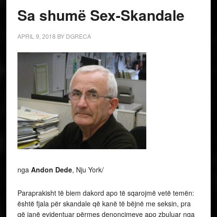
Sa shumë Sex-Skandale
APRIL 9, 2018
BY
DGRECA
nga
Andon Dede
, Nju York/
Paraprakisht të biem dakord apo të sqarojmë vetë temën:
është fjala për skandale që kanë të bëjnë me seksin, pra
që janë evidentuar përmes denoncimeve apo zbuluar nga