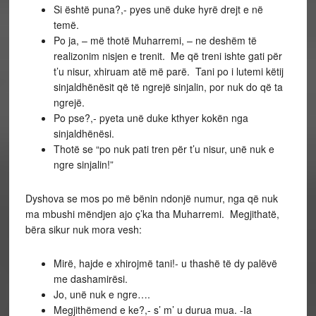
Si është puna?,- pyes unë duke hyrë drejt e në
temë.
Po ja, – më thotë Muharremi, – ne deshëm të
realizonim nisjen e trenit. Me që treni ishte gati për
t’u nisur, xhiruam atë më parë. Tani po i lutemi këtij
sinjaldhënësit që të ngrejë sinjalin, por nuk do që ta
ngrejë.
Po pse?,- pyeta unë duke kthyer kokën nga
sinjaldhënësi.
Thotë se “po nuk pati tren për t’u nisur, unë nuk e
ngre sinjalin!”
Dyshova se mos po më bënin ndonjë numur, nga që nuk
ma mbushi mëndjen ajo ç’ka tha Muharremi. Megjithatë,
bëra sikur nuk mora vesh:
Mirë, hajde e xhirojmë tani!- u thashë të dy palëvë
me dashamirësi.
Jo, unë nuk e ngre….
Megjithëmend e ke?,- s’ m’ u durua mua. -Ia