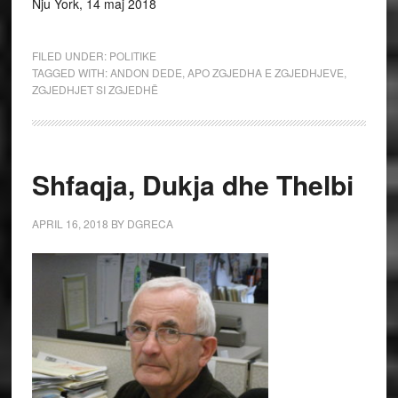
Nju York, 14 maj 2018
FILED UNDER:
POLITIKE
TAGGED WITH:
ANDON DEDE
,
APO ZGJEDHA E ZGJEDHJEVE
,
ZGJEDHJET SI ZGJEDHË
Shfaqja, Dukja dhe Thelbi
APRIL 16, 2018
BY
DGRECA