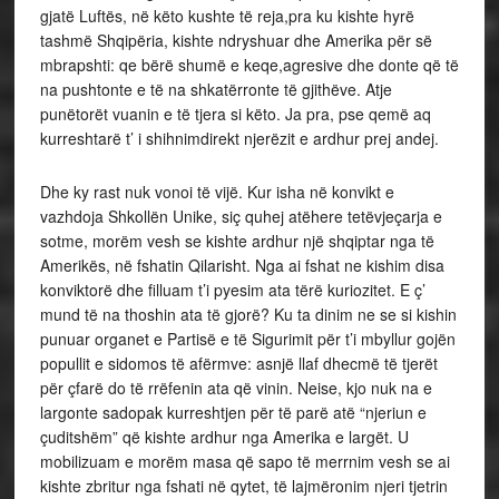
gjatë Luftës, në këto kushte të reja,pra ku kishte hyrë
tashmë Shqipëria, kishte ndryshuar dhe Amerika për së
mbrapshti: qe bërë shumë e keqe,agresive dhe donte që të
na pushtonte e të na shkatërronte të gjithëve. Atje
punëtorët vuanin e të tjera si këto. Ja pra, pse qemë aq
kurreshtarë t’ i shihnimdirekt njerëzit e ardhur prej andej.
Dhe ky rast nuk vonoi të vijë. Kur isha në konvikt e
vazhdoja Shkollën Unike, siç quhej atëhere tetëvjeçarja e
sotme, morëm vesh se kishte ardhur një shqiptar nga të
Amerikës, në fshatin Qilarisht. Nga ai fshat ne kishim disa
konviktorë dhe filluam t’i pyesim ata tërë kuriozitet. E ç’
mund të na thoshin ata të gjorë? Ku ta dinim ne se si kishin
punuar organet e Partisë e të Sigurimit për t’i mbyllur gojën
popullit e sidomos të afërmve: asnjë llaf dhecmë të tjerët
për çfarë do të rrëfenin ata që vinin. Neise, kjo nuk na e
largonte sadopak kurreshtjen për të parë atë “njeriun e
çuditshëm” që kishte ardhur nga Amerika e largët. U
mobilizuam e morëm masa që sapo të merrnim vesh se ai
kishte zbritur nga fshati në qytet, të lajmëronim njeri tjetrin