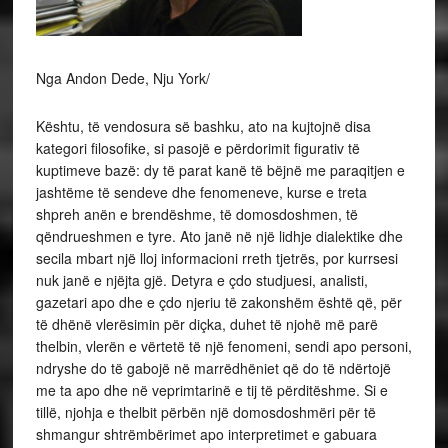
Nga Andon Dede, Nju York/
Kështu, të vendosura së bashku, ato na kujtojnë disa
kategori filosofike, si pasojë e përdorimit figurativ të
kuptimeve bazë: dy të parat kanë të bëjnë me paraqitjen e
jashtëme të sendeve dhe fenomeneve, kurse e treta
shpreh anën e brendëshme, të domosdoshmen, të
qëndrueshmen e tyre. Ato janë në një lidhje dialektike dhe
secila mbart një lloj informacioni rreth tjetrës, por kurrsesi
nuk janë e njëjta gjë. Detyra e çdo studjuesi, analisti,
gazetari apo dhe e çdo njeriu të zakonshëm është që, për
të dhënë vlerësimin për diçka, duhet të njohë më parë
thelbin, vlerën e vërtetë të një fenomeni, sendi apo personi,
ndryshe do të gabojë në marrëdhëniet që do të ndërtojë
me ta apo dhe në veprimtarinë e tij të përditëshme. Si e
tillë, njohja e thelbit përbën një domosdoshmëri për të
shmangur shtrëmbërimet apo interpretimet e gabuara