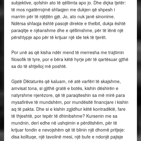
subjektive, qofshin ato të qëllimta apo jo. Dhe diçka tjetër:
të mos ngatërrojmë shfaqjen me dukjen që shpesh i
marrim për të njëjtën gjë. Jo, ato nuk janë sinonime.
Ndërsa shfaqja është pasojë direkte e thelbit, dukja është
paraqitje e njëanshme dhe e qëllimshme, për të lënë një
përshtypje apo për të krijuar një ide tek të tjerët.
Por unë as që kisha ndër mend të merresha me trajtimin
filosofik të tyre, por e bëra këtë hyrje për të qartësuar gjthë
sa do të shtjelloj më poshtë.
Gjatë Diktaturës që kaluam, në atë varfëri të skajshme,
amvisat tona, si gjithë gratë e botës, kishin dëshirën e
natyrshme njerëzore, që të paraqiteshin sa më mirë para
mysafirëve të mundshëm, por mundësitë financjare i kishin
aq të pakta. Dhe si e kishin zgjidhur këtë kontradiktë, fare
të thjeshtë, por tepër të dhimbshme? Kursenin me sa
mundnin, deri edhe në ushqimin e përditshëm, për të
krijuar fondin e nevojshëm që të blinin një dhomë pritjeje:
disa kolltuqe, një tavolinë mesi, një bufe e ndonjë pajisje