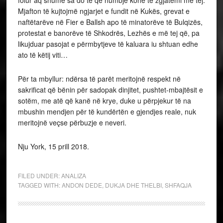
folur aq shumë sa do të qe humbje kohe të zgjatemi më tej.
Mjafton të kujtojmë ngjarjet e fundit në Kukës, grevat e
naftëtarëve në Fier e Ballsh apo të minatorëve të Bulqizës,
protestat e banorëve të Shkodrës, Lezhës e më tej që, pa
likujduar pasojat e përmbytjeve të kaluara iu shtuan edhe
ato të këtij viti…
Për ta mbyllur: ndërsa të parët meritojnë respekt në
sakrificat që bënin për sadopak dinjitet, pushtet-mbajtësit e
sotëm, me atë që kanë në krye, duke u përpjekur të na
mbushin mendjen për të kundërtën e gjendjes reale, nuk
meritojnë veçse përbuzje e neveri.
Nju York, 15 prill 2018.
FILED UNDER:
ANALIZA
TAGGED WITH:
ANDON DEDE
,
DUKJA DHE THELBI
,
SHFAQJA