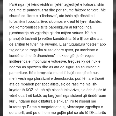
Parë nga një këndvështrim tjetër, zgjedhjet e kaluara ishin
nga më të pamerituarat dhe për shumë faktorë të tjerë. Më
shumë se fitore e “rilindasve”, ato ishin një dështim i
turpshëm i opozitarëve, sidomos e kreut të tyre, Bashës.
Me kompromiset e tij të papërligjura ai tërhoqi nga
pjesëmarrja në zgjedhje qindra mijëra votues. Këtë e
pranojnë tashmë jo vetëm kundërshtarët e tij por dhe ata
që arritën të futen në Kuvend. E ashtuquajtura “qetësi” apo
“zgjedhje të rregullta si asnjëherë tjetër, pa incidente e
kundërshtime të dhunshme”, nuk qe gjë tjetër veçse
indiferenca e imponuar e votuesve, tregues ky që nuk e
nderon as opozitën dhe as ata që siguruan shumicën e
pamerituar. Këto broçkolla mund t’i hajë ndonjë që nuk
merr vesh nga pluralizmi e demokracia, por, të na e thonë
ata që mbahen për specialistë, siç qe rasti me një ish-
kryetar të KQZ-së, në një bisedë televizive, kjo është për të
vënë duart në kokë, aq larg jemi nga sistemi që ëndërruam
kur u ndamë nga diktatura e shkuar. Po të nisemi me
kriterët që Rama e megafonët e tij, vlerësojnë zgjedhjet e
qershorit, unë po e them me gojën plot se ato të Diktaturës