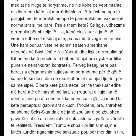
mediat në rrugë të ndryshme, në një kohë që veprimtaritë
e lidhura me këto lloj marrëdhëniesh, të ligjëshme apo të
paligjshme, të moralshme apo të pamoralshme, vazhdojnë
normalisht si më parë. Pse e them këtë? Se ligje, udhëzime
e rregulla për shkelje të tilla, kanë ekzistuar e janë në
veprim edhe sot e kësaj dite, pa as më të voglin ndryshim.
Unë kam punuar vetë në administratën amerikane,
nëpunës në Bashkinë e Nju Yorkut, dhe ligjet e rregullat që
lidhen me këtë problem të bëhen të njohura qysh kur fillon
punën e nënshkuran kontratën. Përveç kësaj, herë pas
here, na dërgoheshin kujtesa/memorandume për të qënë
sa më të kujdesshëm në marrëdhëniet me njeri tjetrin, për
sa më sipër. E bëra këtë parantezë, për të theksuar edhe
një herë atë që thashë më lart, se rregullat e ligjet kanë
qënë e janë po ato dhe nuk ka ndryshuar gjë, siç mund ta
ketë perceptuar gabimisht dikush. Problemi, pra, shtrohet:
sa shumë Seks-Skandale që janë zbuluar e po zbulohen,
pavarësisht se ato absolutisht nuk japin pasqyrën e vërtetë
të realitetit. Presidenti Trump e shpalli prillin si muajin e
luftës kundër ngacmimeve seksuale por, për mendimin tim,