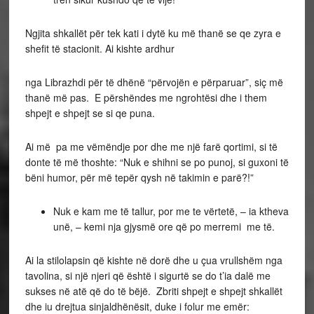
Ngjita shkallët për tek kati i dytë ku më thanë se qe zyra e
shefit të stacionit. Ai kishte ardhur
nga Librazhdi për të dhënë “përvojën e përparuar”, siç më
thanë më pas. E përshëndes me ngrohtësi dhe i them
shpejt e shpejt se si qe puna.
Ai më pa me vëmëndje por dhe me një farë qortimi, si të
donte të më thoshte: “Nuk e shihni se po punoj, si guxoni të
bëni humor, për më tepër qysh në takimin e parë?!”
Nuk e kam me të tallur, por me te vërtetë, – ia ktheva
unë, – kemi nja gjysmë ore që po merremi me të.
Ai la stilolapsin që kishte në dorë dhe u çua vrullshëm nga
tavolina, si një njeri që është i sigurtë se do t’ia dalë me
sukses në atë që do të bëjë. Zbriti shpejt e shpejt shkallët
dhe iu drejtua sinjaldhënësit, duke i folur me emër: