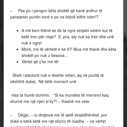
– Pse po i pengon këta shokët që kanë ardhur të
paraqesin punën tonë e po na bëjnë edhe nder!?
A më keni thënë se do ta ngre sinjalin vetëm kur të
ketë tren për nisje? E, pra, aty nuk ka tren dhe unë
nuk e ngre!
More, me të vërtetë e ke ti?! Mua më thanë dhe këta
shokët po nuk u besova…
Vërtet që ç’ke me të!
Shefi i stacionit nuk e deshte veten, aq në pozitë të
vështirë dukej. Në këtë moment unë
nisa ta humb durimin. “Si ka mundësi të merremi kaq
shumë me një njeri si ky?! – thashë me vete.
– Dëgjo, – iu drejtova me të qetë sinjaldhënësit, por
duke e bërë këtë me një sforco të madhe, – ne vërtet