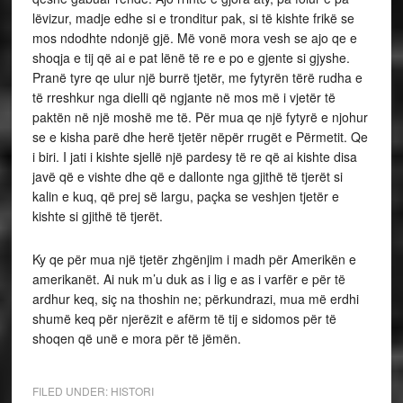
lëvizur, madje edhe si e tronditur pak, si të kishte frikë se
mos ndodhte ndonjë gjë. Më vonë mora vesh se ajo qe e
shoqja e tij që ai e pat lënë të re e po e gjente si gjyshe.
Pranë tyre qe ulur një burrë tjetër, me fytyrën tërë rudha e
të rreshkur nga dielli që ngjante në mos më i vjetër të
paktën në një moshë me të. Për mua qe një fytyrë e njohur
se e kisha parë dhe herë tjetër nëpër rrugët e Përmetit. Qe
i biri. I jati i kishte sjellë një pardesy të re që ai kishte disa
javë që e vishte dhe që e dallonte nga gjithë të tjerët si
kalin e kuq, që prej së largu, paçka se veshjen tjetër e
kishte si gjithë të tjerët.
Ky qe për mua një tjetër zhgënjim i madh për Amerikën e
amerikanët. Ai nuk m’u duk as i lig e as i varfër e për të
ardhur keq, siç na thoshin ne; përkundrazi, mua më erdhi
shumë keq për njerëzit e afërm të tij e sidomos për të
shoqen që unë e mora për të jëmën.
FILED UNDER:
HISTORI