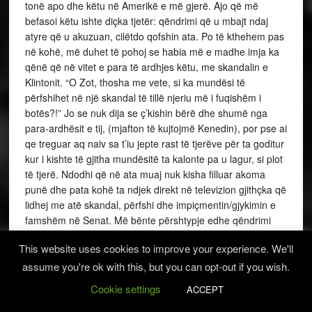
tonë apo dhe këtu në Amerikë e më gjerë. Ajo që më
befasoi këtu ishte diçka tjetër: qëndrimi që u mbajt ndaj
atyre që u akuzuan, cilëtdo qofshin ata. Po të kthehem pas
në kohë, më duhet të pohoj se habia më e madhe imja ka
qënë që në vitet e para të ardhjes këtu, me skandalin e
Klintonit. “O Zot, thosha me vete, si ka mundësi të
përfshihet në një skandal të tillë njeriu më i fuqishëm i
botës?!” Jo se nuk dija se ç’kishin bërë dhe shumë nga
para-ardhësit e tij, (mjafton të kujtojmë Kenedin), por pse ai
qe treguar aq naiv sa t’iu jepte rast të tjerëve për ta goditur
kur i kishte të gjitha mundësitë ta kalonte pa u lagur, si plot
të tjerë. Ndodhi që në ata muaj nuk kisha filluar akoma
punë dhe pata kohë ta ndjek direkt në televizion gjithçka që
lidhej me atë skandal, përfshi dhe impiçmentin/gjykimin e
famshëm në Senat. Më bënte përshtypje edhe qëndrimi
partiak i kongresmenëve dhe senatorëve, me ndonjë
This website uses cookies to improve your experience. We'll
përjashtim të vogël. Po kështu, më la pa mend edhe
skandali me ish-guveranatorin e Nju Yorkut, Spicer, që
assume you're ok with this, but you can opt-out if you wish.
kishte qënë më parë Prokuror i këtij shteti dhe iu kishte
Cookie settings
ACCEPT
kallur datën magnatëve të Uoll Street-it, të cilët bënë festë
kur morën vesh skandalin e tij. Me që punoja në Daun