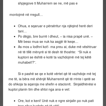
shpjegove ti Muharrem se ne, më pas e
montojmë në rregull…
Ohua, e sqaruar e përsëritur nja njëqind herë deri
tani…
Po dëgjo, bre burrë i dheut, – ia nisa prapë unë. –
Më beso mua se nuk ka asgjë të keqe…
As mos u lodhni kot!- ma preu ai, duke më vështruar
në të tillë mënyrë si të desh të thoshte: “Si nuk e
kuptoni se është e kotë ta vazhdojmë më tej këtë
muhabet!?”.
Si e pashë se qe e kotë vërtet që të vazhdoje më tej
me të, ia bëra më shënjë Muharremit që të rrinte i qetë se
do shkoja ta sqaroja me shefin e stacionit. Sinjaldhënësi e
kuptoi planin tim dhe shtoi nga ana e vet:
Ore, kot e keni! Unë nuk e ngre sinjalin po nuk pati
tren sikur kushdo që të vijë!