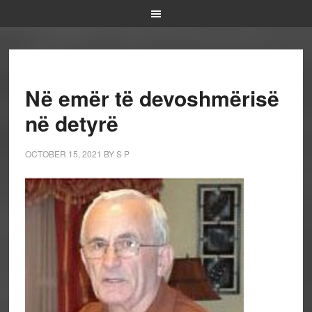
Në emër të devoshmërisë
në detyrë
OCTOBER 15, 2021
BY
S P