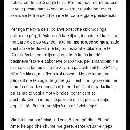
nuk ka për të sjellë asgjë të re. Për më tepër që në adresë
të vetë presidentit vazhdojnë akuza e thashetheme për
skandale të tilla që lidhen me të, para e gjatë presidencës.
Për nga mënyra se si po zhvillohet dhe sidomos nga
psikoza e përgjithëshme që ka krijuar, fushata e filluar muaj
më parë e që po vazhdon akoma,
me too/edhe mua
, sado
qesharake të duket, më kujton fushatat e dikurshme të
Diktaturës tek ne, si fjala vjen, ato të luftës kundër
besimeve fetare e zakoneve prapanike, për emancipimin e
gruas, e sidomos ajo që u zhvillua pas shkrimit të “ZP”-së,
“Kur flet klasa, nuk flet burokratizmi”. Në atë kohë, me
përjashtime të vogla, të gjithë gdhiheshin e ngryseshin me
lepurin në bark se mos iu dilte emri në listat e qarkullimit,
pa as më të voglin motiv bindës, por thjesht se
pushtetarëve iu duhej një psikozë e tillë, për ta mbajtur
popullin të nënshtruar. Mjerë ata që i zinte lapsi.
Vimë tek tema që nisëm. Thashë, pra, që dhe këtu në
Amerikë apo dhe shumë më gjerë, është krijuar e njëjta