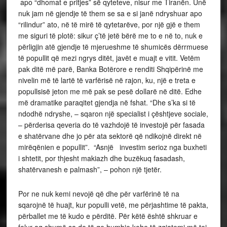
apo “dhomat e pritjes” së qyteteve, nisur me Tiranën. Unë
nuk jam në gjendje të them se sa e si janë ndryshuar apo
“rilindur” ato, në të mirë të qytetarëve, por një gjë e them
me siguri të plotë: sikur ç’të jetë bërë me to e në to, nuk e
përligjin atë gjendje të mjerueshme të shumicës dërrmuese
të popullit që mezi ngrys ditët, javët e muajt e vitit. Vetëm
pak ditë më parë, Banka Botërore e renditi Shqipërinë me
nivelin më të lartë të varfërisë në rajon, ku, një e treta e
popullsisë jeton me më pak se pesë dollarë në ditë. Edhe
më dramatike paraqitet gjendja në fshat. “Dhe s’ka si të
ndodhë ndryshe, – sqaron një specialist i çështjeve sociale,
– përderisa qeveria do të vazhdojë të investojë për fasada
e shatërvane dhe jo për ata sektorë që ndikojnë direkt në
mirëqënien e popullit”. “Asnjë investim serioz nga buxheti
i shtetit, por thjesht makiazh dhe buzëkuq fasadash,
shatërvanesh e palmash”, – pohon një tjetër.
Por ne nuk kemi nevojë që dhe për varfërinë të na
sqarojnë të huajt, kur populli vetë, me përjashtime të pakta,
përballet me të kudo e përditë. Për këtë është shkruar e