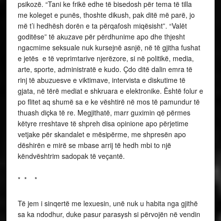
psikozë. “Tani ke frikë edhe të bisedosh për tema të tilla
me koleget e punës, thoshte dikush, pak ditë më parë, jo
më t’i hedhësh dorën e ta përqafosh miqësisht”. “Valët
goditëse” të akuzave për përdhunime apo dhe thjesht
ngacmime seksuale nuk kursejnë asnjë, në të gjitha fushat
e jetës e të veprimtarive njerëzore, si në politikë, media,
arte, sporte, administratë e kudo. Çdo ditë dalin emra të
rinj të abuzuesve e viktimave, intervista e diskutime të
gjata, në tërë mediat e shkruara e elektronike. Është folur e
po flitet aq shumë sa e ke vështirë në mos të pamundur të
thuash diçka të re. Megjithatë, marr guximin që përmes
këtyre rreshtave të shpreh disa opinione apo përjetime
vetjake për skandalet e mësipërme, me shpresën apo
dëshirën e mirë se mbase arrij të hedh mbi to një
këndvështrim sadopak të veçantë.
* * *
Të jem i sinqertë me lexuesin, unë nuk u habita nga gjithë
sa ka ndodhur, duke pasur parasysh si përvojën në vendin