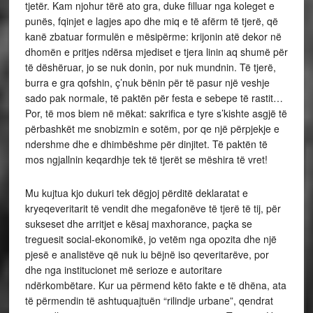
tjetër. Kam njohur tërë ato gra, duke filluar nga koleget e
punës, fqinjet e lagjes apo dhe miq e të afërm të tjerë, që
kanë zbatuar formulën e mësipërme: krijonin atë dekor në
dhomën e pritjes ndërsa mjediset e tjera linin aq shumë për
të dëshëruar, jo se nuk donin, por nuk mundnin. Të tjerë,
burra e gra qofshin, ç’nuk bënin për të pasur një veshje
sado pak normale, të paktën për festa e sebepe të rastit…
Por, të mos biem në mëkat: sakrifica e tyre s’kishte asgjë të
përbashkët me snobizmin e sotëm, por qe një përpjekje e
ndershme dhe e dhimbëshme për dinjitet. Të paktën të
mos ngjallnin keqardhje tek të tjerët se mëshira të vret!
Mu kujtua kjo dukuri tek dëgjoj përditë deklaratat e
kryeqeveritarit të vendit dhe megafonëve të tjerë të tij, për
sukseset dhe arritjet e kësaj maxhorance, paçka se
treguesit social-ekonomikë, jo vetëm nga opozita dhe një
pjesë e analistëve që nuk iu bëjnë iso qeveritarëve, por
dhe nga institucionet më serioze e autoritare
ndërkombëtare. Kur ua përmend këto fakte e të dhëna, ata
të përmendin të ashtuquajtuën “rilindje urbane”, qendrat