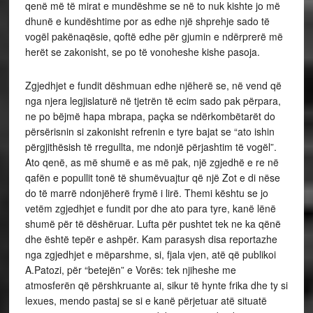
qenë më të mirat e mundëshme se në to nuk kishte jo më
dhunë e kundështime por as edhe një shprehje sado të
vogël pakënaqësie, qoftë edhe për gjumin e ndërprerë më
herët se zakonisht, se po të vonoheshe kishe pasoja.
Zgjedhjet e fundit dëshmuan edhe njëherë se, në vend që
nga njera legjislaturë në tjetrën të ecim sado pak përpara,
ne po bëjmë hapa mbrapa, paçka se ndërkombëtarët do
përsërisnin si zakonisht refrenin e tyre bajat se “ato ishin
përgjithësish të rregullta, me ndonjë përjashtim të vogël”.
Ato qenë, as më shumë e as më pak, një zgjedhë e re në
qafën e popullit tonë të shumëvuajtur që një Zot e di nëse
do të marrë ndonjëherë frymë i lirë. Themi kështu se jo
vetëm zgjedhjet e fundit por dhe ato para tyre, kanë lënë
shumë për të dëshëruar. Lufta për pushtet tek ne ka qënë
dhe është tepër e ashpër. Kam parasysh disa reportazhe
nga zgjedhjet e mëparshme, si, fjala vjen, atë që publikoi
A.Patozi, për “betejën” e Vorës: tek njiheshe me
atmosferën që përshkruante ai, sikur të hynte frika dhe ty si
lexues, mendo pastaj se si e kanë përjetuar atë situatë