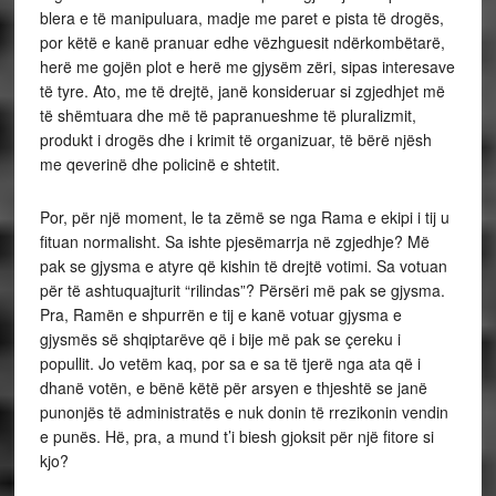
blera e të manipuluara, madje me paret e pista të drogës,
por këtë e kanë pranuar edhe vëzhguesit ndërkombëtarë,
herë me gojën plot e herë me gjysëm zëri, sipas interesave
të tyre. Ato, me të drejtë, janë konsideruar si zgjedhjet më
të shëmtuara dhe më të papranueshme të pluralizmit,
produkt i drogës dhe i krimit të organizuar, të bërë njësh
me qeverinë dhe policinë e shtetit.
Por, për një moment, le ta zëmë se nga Rama e ekipi i tij u
fituan normalisht. Sa ishte pjesëmarrja në zgjedhje? Më
pak se gjysma e atyre që kishin të drejtë votimi. Sa votuan
për të ashtuquajturit “rilindas”? Përsëri më pak se gjysma.
Pra, Ramën e shpurrën e tij e kanë votuar gjysma e
gjysmës së shqiptarëve që i bije më pak se çereku i
popullit. Jo vetëm kaq, por sa e sa të tjerë nga ata që i
dhanë votën, e bënë këtë për arsyen e thjeshtë se janë
punonjës të administratës e nuk donin të rrezikonin vendin
e punës. Hë, pra, a mund t’i biesh gjoksit për një fitore si
kjo?