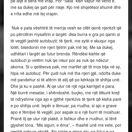
pë atje e bëra me vrap. Por “Sata” kish vajtur në vend e,
me sa dukej qe gati për nisje. Kjo më shqetësoi shumë dhe
e rrita edhe më tej vrapin.
Nuk e pata vështirë të merrja vesh se cilët qenë njerëzit që
po përcillnin mysafirin e largët: disa burra e gra po qanin si
të vegjël jashtë autobuzit; të tjerë, me sytë e skuqur nga
lotët, bisedonin me njeri tjetrin pak më tej. Me sa dukej,
udhëtari i largët qe futur brenda. Rëndësi kishte që
autobuzi jo vetëm nuk qe nisur por as nuk qe ndezur
akoma. Si u qetësova pak, me marifet që të mos bija në sy,
hipa në autobuz. Për çudi nuk më tha njeri gjë, ndofta duke
më pandehur si të afërm të atij që po kërkoja të shihja unë.
Dhe ja ku e pashë. Ai qe ulur në një nga karriget e para.
Një burrë mesatar, i shëndoshë, buçko, me një lëkurë krejt
të ndryshme nga ajo e gjithë njerëzve të tjerë që kisha parë
e po shihja unë: tepër e lëmuar, pa rrudha, si ajo e grave
apo e fëmijve të vegjël, por aspak si e një burri të moshuar.
Pranë tij qe ulur një plakë, e fishkur dhe e rrudhur, si tërë
gjyshet tona. “Me siguri, e ëma”, – thashë unë me vete, por
qeshë gabuar rëndë. Ajo rrinte e gjora aty, pa folur e pa