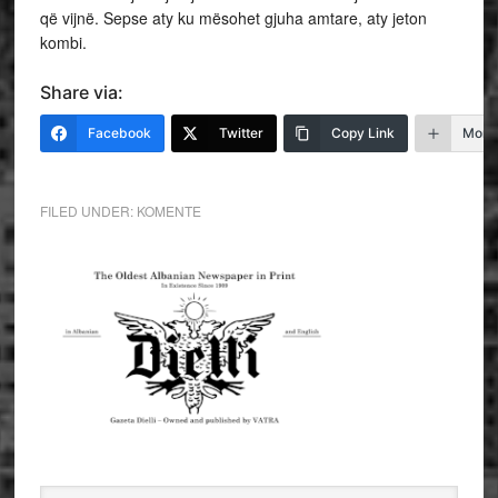
që vijnë. Sepse aty ku mësohet gjuha amtare, aty jeton
kombi.
Share via:
Facebook
Twitter
Copy Link
More
FILED UNDER:
KOMENTE