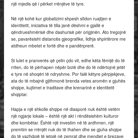
një mjedis që i përket rrënjëve të tyre.
Në një kohë kur globalizimi shpesh sfidon ruajtjen e
identitetit, iniciativa të tilla janë dëshmi e gjallë e
qëndrueshmërisë dhe dashurisë për origjinën. Ato tregojnë
se, pavarësisht distancës gjeografike, lidhja shpirtërore me
atdheun mbetet e fortë dhe e pandërprerë.
Si lulet e pranverës që çelin çdo vit, edhe këta fëmijë do të
rriten, do të përhapen nëpër botë dhe do të ndërtojnë jetët
e tyre në shoqëri të ndryshme. Por falë këtyre përpjekjeve,
ata do të mbajnë gjithmonë brenda vetes aromën e gjuhës
shqipe, kujtimet e traditave dhe krenarinë e identitetit
shqiptar.
Hapja e një shkolle shqipe në diasporë nuk është vetëm
një ngjarje lokale – është një akt i rëndësishëm kulturor
dhe kombëtar. Është një investim në të ardhmen, një
premtim se rrënjët nuk do të thahen dhe se gjuha shqipe
do të vazhdojë të jetojë në zemrat dhe mendjet e brezave