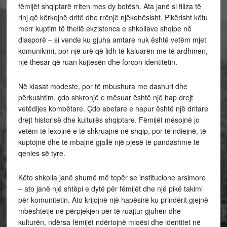
fëmijët shqiptarë rriten mes dy botësh. Ata janë si filiza të
rinj që kërkojnë dritë dhe rrënjë njëkohësisht. Pikërisht këtu
merr kuptim të thellë ekzistenca e shkollave shqipe në
diasporë – si vende ku gjuha amtare nuk është vetëm mjet
komunikimi, por një urë që lidh të kaluarën me të ardhmen,
një thesar që ruan kujtesën dhe forcon identitetin.
Në klasat modeste, por të mbushura me dashuri dhe
përkushtim, çdo shkronjë e mësuar është një hap drejt
vetëdijes kombëtare. Çdo abetare e hapur është një dritare
drejt historisë dhe kulturës shqiptare. Fëmijët mësojnë jo
vetëm të lexojnë e të shkruajnë në shqip, por të ndiejnë, të
kuptojnë dhe të mbajnë gjallë një pjesë të pandashme të
qenies së tyre.
Këto shkolla janë shumë më tepër se institucione arsimore
– ato janë një shtëpi e dytë për fëmijët dhe një pikë takimi
për komunitetin. Ato krijojnë një hapësirë ku prindërit gjejnë
mbështetje në përpjekjen për të ruajtur gjuhën dhe
kulturën, ndërsa fëmijët ndërtojnë miqësi dhe identitet në