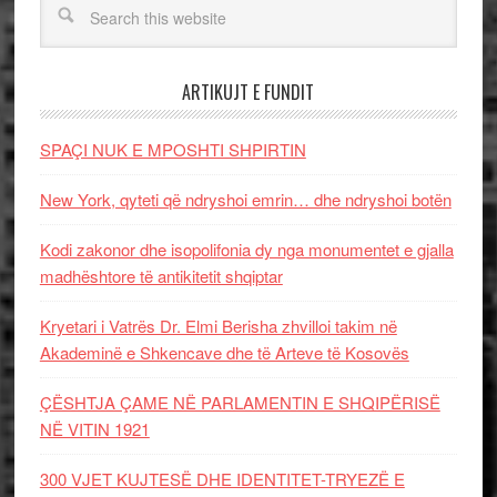
ARTIKUJT E FUNDIT
SPAÇI NUK E MPOSHTI SHPIRTIN
New York, qyteti që ndryshoi emrin… dhe ndryshoi botën
Kodi zakonor dhe isopolifonia dy nga monumentet e gjalla
madhështore të antikitetit shqiptar
Kryetari i Vatrës Dr. Elmi Berisha zhvilloi takim në
Akademinë e Shkencave dhe të Arteve të Kosovës
ÇËSHTJA ÇAME NË PARLAMENTIN E SHQIPËRISË
NË VITIN 1921
300 VJET KUJTESË DHE IDENTITET-TRYEZË E