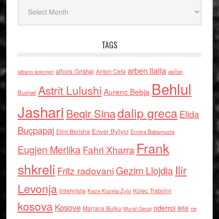
Arkiv
TAGS
arben llalla
alfons Grishaj
Anton Cefa
asllan
albano kolonjari
Behlul
Astrit Lulushi
Aurenc Bebja
Bushati
Jashari
dalip greca
Beqir Sina
Elida
Buçpapaj
Enver Bytyci
Elmi Berisha
Ermira Babamusta
Frank
Eugjen Merlika
Fahri Xharra
shkreli
Ilir
Gezim Llojdia
Fritz radovani
Levonja
Interviste
Kolec Traboini
Keze Kozeta Zylo
kosova
Kosove
nderroi jete
Marjana Bulku
ne
Murat Gecaj