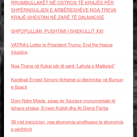
RRUMBULLAKËT NË OSTROS TË KRAJËS PËR
SHPËRNGULJEN E ARBËRESHËVE NGA TREVA
KRAJË-SHESTAN NË ZARË TË DALMACISË
SHPOPULLIMI, PUSHTIMI I SHEKULLIT XXI
VATRA’s Letter to President Trump: End the Hague
Injustice
Nga Tirana në Kukaj për të parë “Lahuta e Malësisë”
Kardinali Ernest Simoni rikthehet si dëshmitar në Burgun
e Spaçit
Dom Ndre Mjeda, sipas dy figurave monumentale të
letrave shqipe, Ernest Koliqit dhe At Gjergj Fishta
36 vjet tranzicion, nga ekonomia prodhuese te ekonomia
e përfitimit