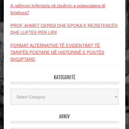
A ndihmon krijimtaria në zbulimin e potencialeve të
fshehura?
PROF. AHMET QERIQI DHE EPOKA E REZISTENCЁS
DHE LUFTЁS PЁR LIRI!
FORMAT ALTERNATIVE TË EVIDENTIMIT TË
TARIFËS POSTARE NË HISTORINË E POSTËS
SHQIPTARE
KATEGORITË
Kategoritë
ARKIV