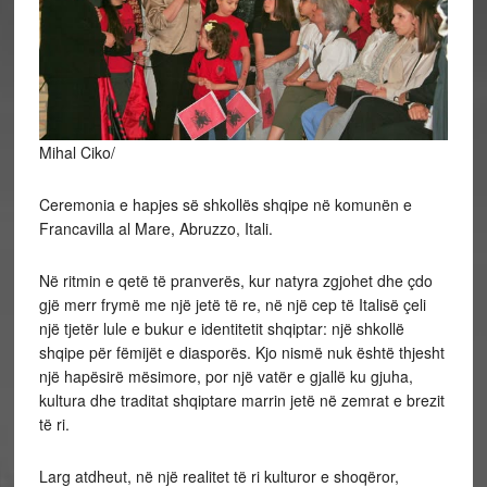
Mihal Ciko/
Ceremonia e hapjes së shkollës shqipe në komunën e
Francavilla al Mare, Abruzzo, Itali.
Në ritmin e qetë të pranverës, kur natyra zgjohet dhe çdo
gjë merr frymë me një jetë të re, në një cep të Italisë çeli
një tjetër lule e bukur e identitetit shqiptar: një shkollë
shqipe për fëmijët e diasporës. Kjo nismë nuk është thjesht
një hapësirë mësimore, por një vatër e gjallë ku gjuha,
kultura dhe traditat shqiptare marrin jetë në zemrat e brezit
të ri.
Larg atdheut, në një realitet të ri kulturor e shoqëror,