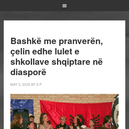
Bashkë me pranverën,
çelin edhe lulet e
shkollave shqiptare në
diasporë
MAY 5, 2026
BY
S P