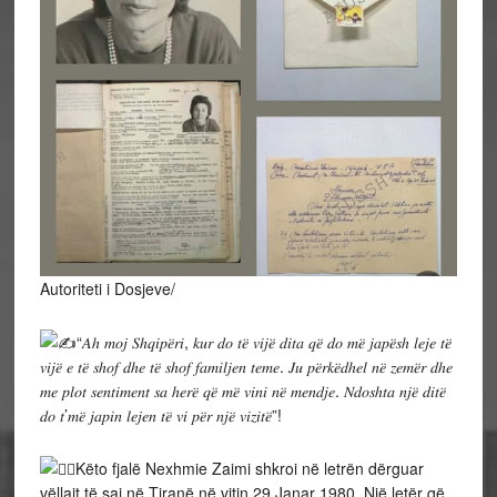
Autoriteti i Dosjeve/
“𝐴ℎ 𝑚𝑜𝑗 𝑆ℎ𝑞𝑖𝑝𝑒̈𝑟𝑖, 𝑘𝑢𝑟 𝑑𝑜 𝑡𝑒̈ 𝑣𝑖𝑗𝑒̈ 𝑑𝑖𝑡𝑎 𝑞𝑒̈ 𝑑𝑜 𝑚𝑒̈ 𝑗𝑎𝑝𝑒̈𝑠ℎ 𝑙𝑒𝑗𝑒 𝑡𝑒̈
𝑣𝑖𝑗𝑒̈ 𝑒 𝑡𝑒̈ 𝑠ℎ𝑜𝑓 𝑑ℎ𝑒 𝑡𝑒̈ 𝑠ℎ𝑜𝑓 𝑓𝑎𝑚𝑖𝑙𝑗𝑒𝑛 𝑡𝑒𝑚𝑒. 𝐽𝑢 𝑝𝑒̈𝑟𝑘𝑒̈𝑑ℎ𝑒𝑙 𝑛𝑒̈ 𝑧𝑒𝑚𝑒̈𝑟 𝑑ℎ𝑒
𝑚𝑒 𝑝𝑙𝑜𝑡 𝑠𝑒𝑛𝑡𝑖𝑚𝑒𝑛𝑡 𝑠𝑎 ℎ𝑒𝑟𝑒̈ 𝑞𝑒̈ 𝑚𝑒̈ 𝑣𝑖𝑛𝑖 𝑛𝑒̈ 𝑚𝑒𝑛𝑑𝑗𝑒. 𝑁𝑑𝑜𝑠ℎ𝑡𝑎 𝑛𝑗𝑒̈ 𝑑𝑖𝑡𝑒̈
𝑑𝑜 𝑡’𝑚𝑒̈ 𝑗𝑎𝑝𝑖𝑛 𝑙𝑒𝑗𝑒𝑛 𝑡𝑒̈ 𝑣𝑖 𝑝𝑒̈𝑟 𝑛𝑗𝑒̈ 𝑣𝑖𝑧𝑖𝑡𝑒̈”!
Këto fjalë Nexhmie Zaimi shkroi në letrën dërguar
vëllait të saj në Tiranë në vitin 29 Janar 1980. Një letër që