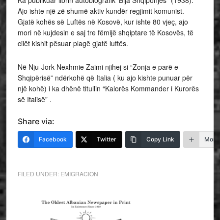
Ka publikuar librin autobiografik ‘Bija Shqiponjës” (1938).
Ajo ishte një zë shumë aktiv kundër regjimit komunist.
Gjatë kohës së Luftës në Kosovë, kur ishte 80 vjeç, ajo
mori në kujdesin e saj tre fëmijë shqiptare të Kosovës, të
cilët kishit pësuar plagë gjatë luftës.
Në Nju-Jork Nexhmie Zaimi njihej si “Zonja e parë e
Shqipërisë” ndërkohë që Italia ( ku ajo kishte punuar për
një kohë) i ka dhënë titullin “Kalorës Kommander i Kurorës
së Italisë” .
Share via:
Facebook
Twitter
Copy Link
More
FILED UNDER:
EMIGRACION