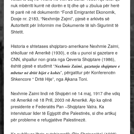
nuk mbërriti kurrë në dorën e tij dhe që u zbulua për herë
të parë në në dokumentin “Fondi Emigrantet Ekonomik,
Dosje nr. 2183, “Nexhmije Zajmi”, pjesë e arkivës së
Autoritetit për Informim me Dokumente të ish-Sigurimit të
Shtetit.
Historia e shtetases shqiptaro-amerikane Nexhmie Zaimi,
shkolluar në Amerikë (1930), e cila u punoi si gazetare e
CNN, shpallur non grata nga Qeveria Shqiptare (1986),
është pjesë e studimit “𝑵𝒆𝒙𝒉𝒎𝒊𝒆 𝒁𝒂𝒊𝒎𝒊, 𝒈𝒂𝒛𝒆𝒕𝒂𝒓𝒋𝒂 𝒔𝒉𝒒𝒊𝒑𝒕𝒂𝒓𝒆 𝒆
𝒎𝒃𝒆𝒕𝒖𝒓 𝒏𝒆̈ 𝒅𝒓𝒊𝒕𝒆̈ 𝒉𝒊𝒋𝒆𝒕 𝒆 𝒌𝒐𝒉𝒆̈𝒔”, përgatitur për Konferencën
Shkencore “ Dritë Hije”, nga Ajkana Toni.
Nexhmie Zaimi lindi në Shqipëri në 14 maj, 1917 dhe vdiq
në Amerikë në 18 Prill, 2003 në Amerikë. Ajo ka qënë
presidente e Federatës Pan –Shqiptare Vatra. Ka
intervistuar lider të Egjyptit dhe Palestinës, si dhe artikuj
për probleme e refugjatëve Palestinezë.