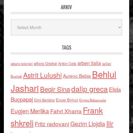
ARKIV
Arkiv
TAGS
arben llalla
alfons Grishaj
Anton Cefa
asllan
albano kolonjari
Behlul
Astrit Lulushi
Aurenc Bebja
Bushati
Jashari
dalip greca
Beqir Sina
Elida
Buçpapaj
Enver Bytyci
Elmi Berisha
Ermira Babamusta
Frank
Eugjen Merlika
Fahri Xharra
shkreli
Ilir
Gezim Llojdia
Fritz radovani