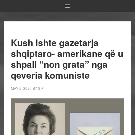
Kush ishte gazetarja
shqiptaro- amerikane që u
shpall “non grata” nga
qeveria komuniste
MAY 5, 2026
BY
S P