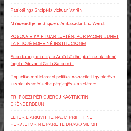
Patriotë nga Shqipëria vizituan Vatrën
Mirëseardhje në Shqipëri, Ambasador Eric Wendt
KOSOVA E KA FITUAR LUFTËN, POR PAQEN DUHET
TA FITOJË EDHE NË INSTITUCIONE!
Scanderbeg, mburoja e Arbërisë dhe gjeniu ushtarak në
faqet e Giovanni Carlo Saraceni-t
Republika mbi interesat politike: sovraniteti i qytetarëve,
kushtetutshmëria dhe përgjegjësia shtetërore
TRI POEZI PËR GJERGJ KASTRIOTIN-
SKËNDERBEUN
LETËR E ARKIVIT TE NAUM PRIFTIT NË
PERVJETORIN E PARE TE DRAGO SILIQIT