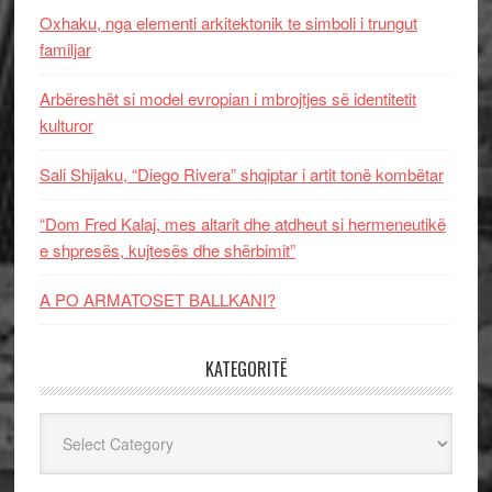
Oxhaku, nga elementi arkitektonik te simboli i trungut
familjar
Arbëreshët si model evropian i mbrojtjes së identitetit
kulturor
Sali Shijaku, “Diego Rivera” shqiptar i artit tonë kombëtar
“Dom Fred Kalaj, mes altarit dhe atdheut si hermeneutikë
e shpresës, kujtesës dhe shërbimit”
A PO ARMATOSET BALLKANI?
KATEGORITË
Kategoritë