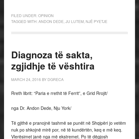
FILED UNDER:
OPINION
TAGGED WITH:
ANDON DEDE
,
JU LUTEM
,
NJË PYETJE
Diagnoza të sakta,
zgjidhje të vështira
MARCH 24, 2016
BY
DGRECA
Rreth librit: “Paria e rrethit të Ferrit”, e Grid Rrojit/
nga Dr. Andon Dede, Nju York/
Të gjithë e pranojnë tashmë se punët në Shqipëri jo vetëm
nuk po shkojnë mirë por, në të kundërtën, keq e më keq.
Vlerësimet janë nga më ekstremet. Po të dëgjosh