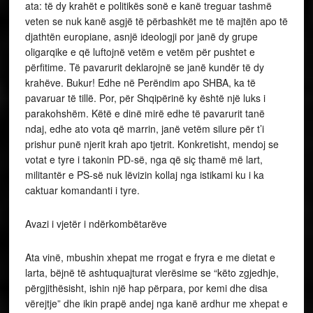
ata: të dy krahët e politikës sonë e kanë treguar tashmë
veten se nuk kanë asgjë të përbashkët me të majtën apo të
djathtën europiane, asnjë ideologji por janë dy grupe
oligarqike e që luftojnë vetëm e vetëm për pushtet e
përfitime. Të pavarurit deklarojnë se janë kundër të dy
krahëve. Bukur! Edhe në Perëndim apo SHBA, ka të
pavaruar të tillë. Por, për Shqipërinë ky është një luks i
parakohshëm. Këtë e dinë mirë edhe të pavarurit tanë
ndaj, edhe ato vota që marrin, janë vetëm silure për t’i
prishur punë njerit krah apo tjetrit. Konkretisht, mendoj se
votat e tyre i takonin PD-së, nga që siç thamë më lart,
militantër e PS-së nuk lëvizin kollaj nga istikami ku i ka
caktuar komandanti i tyre.
Avazi i vjetër i ndërkombëtarëve
Ata vinë, mbushin xhepat me rrogat e fryra e me dietat e
larta, bëjnë të ashtuquajturat vlerësime se “këto zgjedhje,
përgjithësisht, ishin një hap përpara, por kemi dhe disa
vërejtje” dhe ikin prapë andej nga kanë ardhur me xhepat e