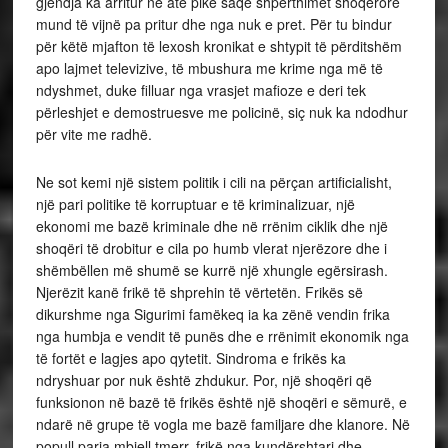
gjendja ka arritur në atë pikë saqë shpërthimet shoqërore
mund të vijnë pa pritur dhe nga nuk e pret. Për tu bindur
për këtë mjafton të lexosh kronikat e shtypit të përditshëm
apo lajmet televizive, të mbushura me krime nga më të
ndyshmet, duke filluar nga vrasjet mafioze e deri tek
përleshjet e demostruesve me policinë, siç nuk ka ndodhur
për vite me radhë.
Ne sot kemi një sistem politik i cili na përçan artificialisht,
një pari politike të korruptuar e të kriminalizuar, një
ekonomi me bazë kriminale dhe në rrënim ciklik dhe një
shoqëri të drobitur e cila po humb vlerat njerëzore dhe i
shëmbëllen më shumë se kurrë një xhungle egërsirash.
Njerëzit kanë frikë të shprehin të vërtetën. Frikës së
dikurshme nga Sigurimi famëkeq ia ka zënë vendin frika
nga humbja e vendit të punës dhe e rrënimit ekonomik nga
të fortët e lagjes apo qytetit. Sindroma e frikës ka
ndryshuar por nuk është zhdukur. Por, një shoqëri që
funksionon në bazë të frikës është një shoqëri e sëmurë, e
ndarë në grupe të vogla me bazë familjare dhe klanore. Në
popull paria mbjell tmerr, frikë nga kundërshtari dhe