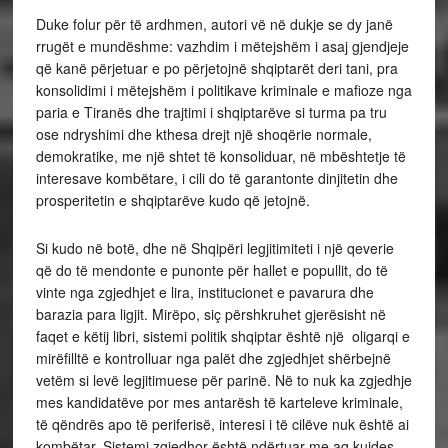
Duke folur për të ardhmen, autori vë në dukje se dy janë
rrugët e mundëshme: vazhdim i mëtejshëm i asaj gjendjeje
që kanë përjetuar e po përjetojnë shqiptarët deri tani, pra
konsolidimi i mëtejshëm i politikave kriminale e mafioze nga
paria e Tiranës dhe trajtimi i shqiptarëve si turma pa tru
ose ndryshimi dhe kthesa drejt një shoqërie normale,
demokratike, me një shtet të konsoliduar, në mbështetje të
interesave kombëtare, i cili do të garantonte dinjitetin dhe
prosperitetin e shqiptarëve kudo që jetojnë.
Si kudo në botë, dhe në Shqipëri legjitimiteti i një qeverie
që do të mendonte e punonte për hallet e popullit, do të
vinte nga zgjedhjet e lira, institucionet e pavarura dhe
barazia para ligjit. Mirëpo, siç përshkruhet gjerësisht në
faqet e këtij libri, sistemi politik shqiptar është një oligarqi e
mirëfilltë e kontrolluar nga palët dhe zgjedhjet shërbejnë
vetëm si levë legjitimuese për parinë. Në to nuk ka zgjedhje
mes kandidatëve por mes antarësh të karteleve kriminale,
të qëndrës apo të periferisë, interesi i të cilëve nuk është ai
kombëtar. Sistemi zgjedhor është ndërtuar me aq kujdes