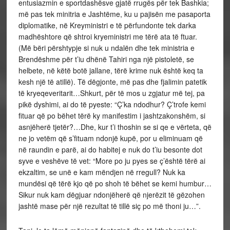
entusiazmin e sportdashësve gjatë rrugës për tek Bashkia;
më pas tek minitria e Jashtëme, ku u pajisën me pasaporta
diplomatike, në Kreyministri e të përfundonte tek darka
madhështore që shtroi kryeministri me tërë ata të ftuar.
(Më bëri përshtypje si nuk u ndalën dhe tek ministria e
Brendëshme për t’iu dhënë Tahiri nga një pistoletë, se
helbete, në këtë botë jallane, tërë krime nuk është keq ta
kesh një të atillë). Të dëgjonte, më pas dhe fjalimin patetik
të kryeqeveritarit…Shkurt, për të mos u zgjatur më tej, pa
pikë dyshimi, ai do të pyeste: “Ç’ka ndodhur? Ç’trofe kemi
fituar që po bëhet tërë ky manifestim i jashtzakonshëm, si
asnjëherë tjetër?…Dhe, kur t’i thoshin se si qe e vërteta, që
ne jo vetëm që s’fituam ndonjë kupë, por u eliminuam që
në raundin e parë, ai do habitej e nuk do t’iu besonte dot
syve e veshëve të vet: “More po ju pyes se ç’është tërë ai
ekzaltim, se unë e kam mëndjen në rregull? Nuk ka
mundësi që tërë kjo që po shoh të bëhet se kemi humbur…
Sikur nuk kam dëgjuar ndonjëherë që njerëzit të gëzohen
jashtë mase për një rezultat të tillë siç po më thoni ju…”.