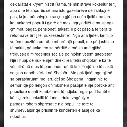
deklaratat e kryeministrit Rama, të ministrave kokëulur të tij
apo dhe të shpurës së analisto-gazetarëve që i shkojnë
pas, krijon përshtypjen se çdo gjë po ecën fjollë dhe fare
kot ankohet populli i gjorë që mezi ngrys ditët e muajt nga
çmimet, pagat, pensionet, taksat, e plot pasoja të tjera të
reformave të tij të “suksesëshme”. Nga ana tjetër, kemi jo
vetëm opozitën por dhe mbarë një popull, me përjashtime
të pakta, që ankohen se përditë e më shumë gjithë
treguesit e mirëqënies sociale po njohin vetëm tatëpjetën.
Një i huaj, që nuk e njeh direkt realitetin shqiptar, e ka të
vështirë në mos të pamundur që të krijojë një ide të saktë
se ç’po ndodh vërtet në Shqipëri. Me pak fjalë, nga gjithë
sa parashtruam më lart, del se Shqipëria i ngjan një të
sëmuri që po lëngon dhimbshëm pasojat e një politike anti-
popullore e anti-kombëtare, të ndjekur nga politikanët e
këtij çerek-shekullit të fundit, duke zhgënjyer
pamëshirshëm shpresat e një populli të tërë të
shumëvuajtur që prisnin të kundërtën e asaj që ka
ndodhur.