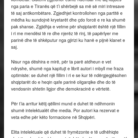
nga paria e Tiranës që t’i shërbejë sa më së miri intresave
të saj antikombëtare. Zgjedhjet kontrollohen nga partitë e
mëdha ku sundojnë kryetarët dhe çdo forcë e re ka shumë
pak shanse. Zgjidhja e vetme për shqiptarët është një fillim
i ri me mendësi të re dhe njerëz të rinj, të papërlyer me
parinë dhe të shkëputur nga gjirizi ku hanë e pijnë klanet e
saj.
Nisur nga dëshira e mirë, për ta parë atdheun e vet
ndryshe, shumë nga kapitujt e librit autori i mbyll me fraza
optimiste: se duhet një fillim i ri e se kur të ndërgjegjësohen
shqiptarët do e heqin qafe parinë oligarqike dhe do të
vendosnin shtetin ligjor dhe demokracinë e vërtetë.
Për t’ia arritur këtij qëllimi mund e duhet të ndihmonin
shumë intelektualët dhe media. Por autori ka rezervat e
veta edhe për këto formacione në Shqipëri.
Elita intelektuale që duhet të frymëzonte e të udhëhiqte