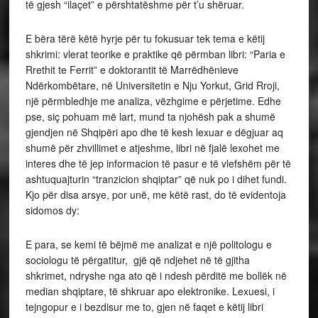
të gjesh “ilaçet” e përshtatëshme për t’u shëruar.
E bëra tërë këtë hyrje për tu fokusuar tek tema e këtij
shkrimi: vlerat teorike e praktike që përmban libri: “Paria e
Rrethit te Ferrit” e doktorantit të Marrëdhënieve
Ndërkombëtare, në Universitetin e Nju Yorkut, Grid Rroji,
një përmbledhje me analiza, vëzhgime e përjetime. Edhe
pse, siç pohuam më lart, mund ta njohësh pak a shumë
gjendjen në Shqipëri apo dhe të kesh lexuar e dëgjuar aq
shumë për zhvillimet e atjeshme, libri në fjalë lexohet me
interes dhe të jep informacion të pasur e të vlefshëm për të
ashtuquajturin “tranzicion shqiptar” që nuk po i dihet fundi.
Kjo për disa arsye, por unë, me këtë rast, do të evidentoja
sidomos dy:
E para, se kemi të bëjmë me analizat e një politologu e
sociologu të përgatitur, gjë që ndjehet në të gjitha
shkrimet, ndryshe nga ato që i ndesh përditë me bollëk në
median shqiptare, të shkruar apo elektronike. Lexuesi, i
tejngopur e i bezdisur me to, gjen në faqet e këtij libri