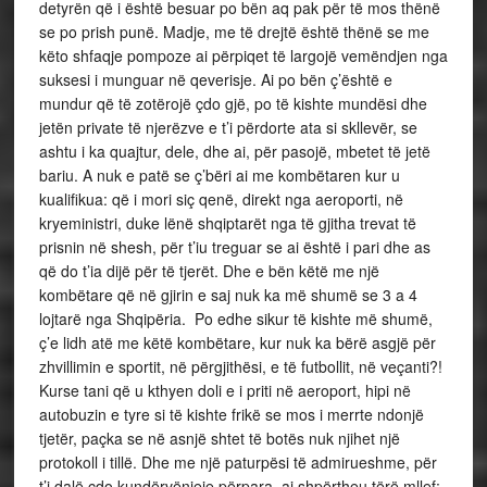
detyrën që i është besuar po bën aq pak për të mos thënë
se po prish punë. Madje, me të drejtë është thënë se me
këto shfaqje pompoze ai përpiqet të largojë vemëndjen nga
suksesi i munguar në qeverisje. Ai po bën ç’është e
mundur që të zotërojë çdo gjë, po të kishte mundësi dhe
jetën private të njerëzve e t’i përdorte ata si skllevër, se
ashtu i ka quajtur, dele, dhe ai, për pasojë, mbetet të jetë
bariu. A nuk e patë se ç’bëri ai me kombëtaren kur u
kualifikua: që i mori siç qenë, direkt nga aeroporti, në
kryeministri, duke lënë shqiptarët nga të gjitha trevat të
prisnin në shesh, për t’iu treguar se ai është i pari dhe as
që do t’ia dijë për të tjerët. Dhe e bën këtë me një
kombëtare që në gjirin e saj nuk ka më shumë se 3 a 4
lojtarë nga Shqipëria. Po edhe sikur të kishte më shumë,
ç’e lidh atë me këtë kombëtare, kur nuk ka bërë asgjë për
zhvillimin e sportit, në përgjithësi, e të futbollit, në veçanti?!
Kurse tani që u kthyen doli e i priti në aeroport, hipi në
autobuzin e tyre si të kishte frikë se mos i merrte ndonjë
tjetër, paçka se në asnjë shtet të botës nuk njihet një
protokoll i tillë. Dhe me një paturpësi të admirueshme, për
t’i dalë çdo kundërvënieje përpara, ai shpërtheu tërë mllef: