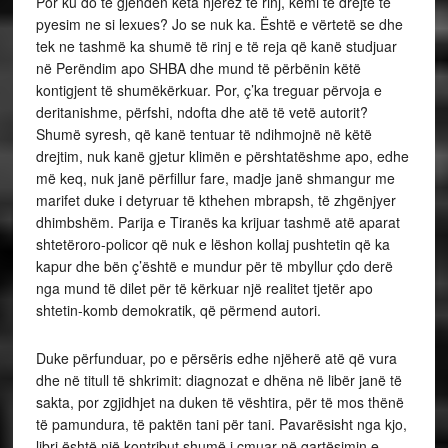
Por ku do të gjenden këta njerëz të rinj, kemi të drejtë të
pyesim ne si lexues? Jo se nuk ka. Është e vërtetë se dhe
tek ne tashmë ka shumë të rinj e të reja që kanë studjuar
në Perëndim apo SHBA dhe mund të përbënin këtë
kontigjent të shumëkërkuar. Por, ç’ka treguar përvoja e
deritanishme, përfshi, ndofta dhe atë të vetë autorit?
Shumë syresh, që kanë tentuar të ndihmojnë në këtë
drejtim, nuk kanë gjetur klimën e përshtatëshme apo, edhe
më keq, nuk janë përfillur fare, madje janë shmangur me
marifet duke i detyruar të kthehen mbrapsh, të zhgënjyer
dhimbshëm. Parija e Tiranës ka krijuar tashmë atë aparat
shtetëroro-policor që nuk e lëshon kollaj pushtetin që ka
kapur dhe bën ç’është e mundur për të mbyllur çdo derë
nga mund të dilet për të kërkuar një realitet tjetër apo
shtetin-komb demokratik, që përmend autori.
Duke përfunduar, po e përsëris edhe njëherë atë që vura
dhe në titull të shkrimit: diagnozat e dhëna në libër janë të
sakta, por zgjidhjet na duken të vështira, për të mos thënë
të pamundura, të paktën tani për tani. Pavarësisht nga kjo,
libri është një kontribut shumë i çmuar në qartësimin e