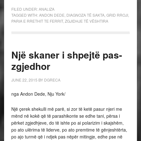
FILED UNDER:
ANALIZA
TAGGED WITH:
ANDON DEDE
,
DIAGNOZA TË SAKTA
,
GRID RROJI
,
PARIA E RRETHIT TE FERRIT
,
ZGJIDHJE TË VËSHTIRA
Një skaner i shpejtë pas-
zgjedhor
JUNE 22, 2015
BY
DGRECA
nga Andon Dede, Nju York/
Një çerek shekulli më parë, si zor të ketë pasur njeri me
mënd në kokë që të parashikonte se edhe tani, përsa i
përket zgjedhjeve, do të ishte po ai polarizim i skajshëm,
po ato ulërima të liderve, po ato premtime të gënjeshtërta,
po ajo turmë që i ndjek pas nëpër mitingje, edhe pse në