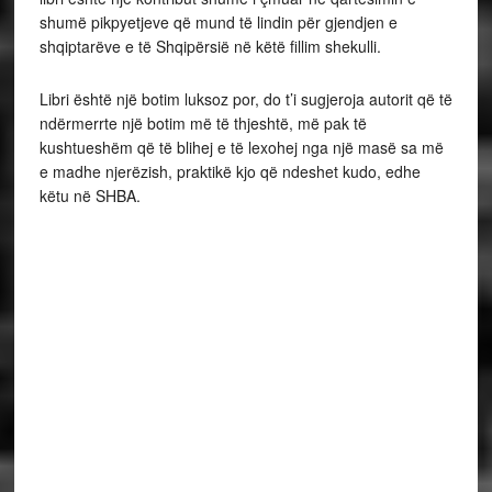
shumë pikpyetjeve që mund të lindin për gjendjen e
shqiptarëve e të Shqipërsië në këtë fillim shekulli.
Libri është një botim luksoz por, do t’i sugjeroja autorit që të
ndërmerrte një botim më të thjeshtë, më pak të
kushtueshëm që të blihej e të lexohej nga një masë sa më
e madhe njerëzish, praktikë kjo që ndeshet kudo, edhe
këtu në SHBA.