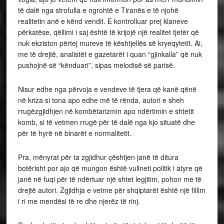
të dalë nga strofulla e ngrohtë e Tiranës e të njohë
realitetin anë e kënd vendit. E kontrolluar prej klaneve
përkatëse, qëllimi i saj është të krijojë një realitet tjetër që
nuk ekziston përtej mureve të kështjellës së kryeqytetit. Ai,
me të drejtë, analistët e gazetarët i quan “gjinkalla” që nuk
pushojnë së “kënduari”, sipas melodisë së parisë.
Nisur edhe nga përvoja e vendeve të tjera që kanë qënë
në kriza si tona apo edhe më të rënda, autori e sheh
rrugëzgjidhjen në kombëtarizmin apo ndërtimin e shtetit
komb, si të vetmen rrugë për të dalë nga kjo situatë dhe
për të hyrë në binarët e normalitetit.
Pra, mënyrat për ta zgjidhur çështjen janë të ditura
botërisht por ajo që mungon është vullneti politik i atyre që
janë në fuqi për të ndërtuar një shtet legjitim, pohon me të
drejtë autori. Zgjidhja e vetme për shqiptarët është një fillim
i ri me mendësi të re dhe njerëz të rinj.