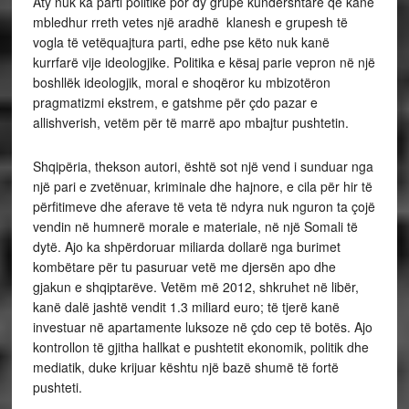
Aty nuk ka parti politike por dy grupe kundërshtare që kanë
mbledhur rreth vetes një aradhë klanesh e grupesh të
vogla të vetëquajtura parti, edhe pse këto nuk kanë
kurrfarë vije ideologjike. Politika e kësaj parie vepron në një
boshllëk ideologjik, moral e shoqëror ku mbizotëron
pragmatizmi ekstrem, e gatshme për çdo pazar e
allishverish, vetëm për të marrë apo mbajtur pushtetin.
Shqipëria, thekson autori, është sot një vend i sunduar nga
një pari e zvetënuar, kriminale dhe hajnore, e cila për hir të
përfitimeve dhe aferave të veta të ndyra nuk nguron ta çojë
vendin në humnerë morale e materiale, në një Somali të
dytë. Ajo ka shpërdoruar miliarda dollarë nga burimet
kombëtare për tu pasuruar vetë me djersën apo dhe
gjakun e shqiptarëve. Vetëm më 2012, shkruhet në libër,
kanë dalë jashtë vendit 1.3 miliard euro; të tjerë kanë
investuar në apartamente luksoze në çdo cep të botës. Ajo
kontrollon të gjitha hallkat e pushtetit ekonomik, politik dhe
mediatik, duke krijuar kështu një bazë shumë të fortë
pushteti.