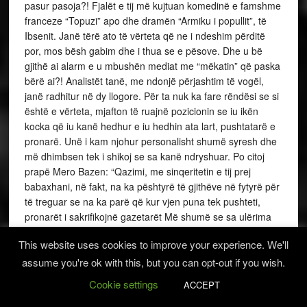
pasur pasoja?! Fjalët e tij më kujtuan komedinë e famshme
franceze “Topuzi” apo dhe dramën “Armiku i popullit”, të
Ibsenit. Janë tërë ato të vërteta që ne i ndeshim përditë
por, mos bësh gabim dhe i thua se e pësove. Dhe u bë
gjithë ai alarm e u mbushën mediat me “mëkatin” që paska
bërë ai?! Analistët tanë, me ndonjë përjashtim të vogël,
janë radhitur në dy llogore. Për ta nuk ka fare rëndësi se si
është e vërteta, mjafton të ruajnë pozicionin se iu ikën
kocka që iu kanë hedhur e iu hedhin ata lart, pushtatarë e
pronarë. Unë i kam njohur personalisht shumë syresh dhe
më dhimbsen tek i shikoj se sa kanë ndryshuar. Po citoj
prapë Mero Bazen: “Qazimi, me sinqeritetin e tij prej
babaxhani, në fakt, na ka pështyrë të gjithëve në fytyrë për
të treguar se na ka parë që kur vjen puna tek pushteti,
pronarët i sakrifikojnë gazetarët Më shumë se sa ulërima
ndaj Qazimit, vazhdon sinqeriteti i Meros, sot gazetarët
This website uses cookies to improve your experience. We'll
duhet të ulërasin ndaj nesh, botuesve dhe pronarëve të
assume you're ok with this, but you can opt-out if you wish.
shtypit, që kemi provuar se kemi bërë gjeste të tilla”. Kaq
thotë Merua por unë do të shtoja se gjeste të tilla
Cookie settings
ACCEPT
vazhdojnë të bëhen e do të bëhen, siç u pa turpërueshëm