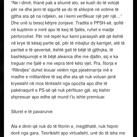
“Ne i dimë, thanë pak a shumë ato, se kush do të votojë
për ne dhe jemi të sigurtë se do të shkojnë në votime të
gjitha ata që na ndjekin, se i kemi verifikuar një për një…”
Dhe unë iu besoj këtyre zonjave. Tradita e PPSH-së, qoftë
në kuptimin e mirë apo të keq të fjalës, ruhet e madje
përforcohet. Për më tepër kur kemi parasysh atë që është
në krye të kësaj partie që, për të mbajtur dy karriget, atë të
partisë e të qeverisë, është gati të bëjë të gjithçka, të
bashkëpunojë e të bëjë aleanca dhe me djallin, siç e ka
treguar me fjalë e me vepra tërë këto vjet. Pra, fitorja e
“Rilindjes” duhet lexuar vetëm nga pjesëmarrja më e
madhe e militantëve të saj dhe ata që nuk votuan janë
kryesisht në mos tërësisht nga opozita apo dhe të
pakënaqurit e PS-së që nuk përfituan gjë, siç kishin
shpresuar apo edhe që mund t’iu ishte premtuar.
Siluret e të pavarurve
Ata e dinin që nuk do të fitonin e, megjithatë, nuk hiqnin
dorë nga gara. Teorikisht apo virtualisht, unë do të isha me