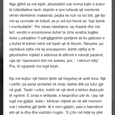
Nga gjithë sa më sipër, absolutisht nuk mohoj lojën e bukur
të futbollistëve tanë, shpirtin e tyre luftarak që meritonte
vërtet vlerësimin maksimal, paçka se nuk na eci fati, gjë kjo
më se normale në futboll, se jo më kot thonë se “topi është
i rrumbullaktë”. Por mbas ndeshjeve, siç thashë dhe më
lart, vendin e emocioneve duhet ta zinte analiza logjike,
duke u përpjekur t’i përgjigjeshim pyetjeve se ku gabuam e
ç’duhet të kishim bërë më tepër që të fitonim. Ndryshe, po
vazhdove edhe më tej entusiazmin, është njëlloj si të
gëzoheshin mjekët e sidomos të afërmit e ndonjë pacienti,
nga që “operacioni doli me sukses, por… i sëmuri vdiq”.
Pra, të ngopesh me lugë bosh.
Kjo më kujton një histori tjetër që tregohej në anët tona. Një
i varfër, pa asnjë qindarkë në xhep, kishte ditë pa futur gjë
në gojë. Tepër i uritur, trokiti në një derë e kërkoi diçka për
të ngrënë. E zonja e shtëpisë, e keqardhur për të, i jep një
lugë me gjalpë, duke i kërkuar ndjesë se në atë moment
nuk i ndodhej gjë tjetër. Ai e mori gjalpin, pasi e falenderoi
atë që ia dha dhe vazhdoi rrugën. “E ç’do më bëjë ky çikë