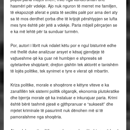
hasmëri për vdekje. Ajo nuk nguron të merret me familjen,
të ekspozojë aferat e pista të secilës palë por ama deri aty
sa të mos derdhet çorba dhe të krijojë përshtypjen se lufta
mes tyre është për jetë a vdekje. Paria mbjell përçarjen se
e ka më lehtë për ta sunduar turmën.
Por, autori i librit nuk ndalet këtu por e ngul bisturinë edhe
më thellë duke analizuar arsyet e kësaj gjendjeje të
vajtueshme që ka çuar në humbjen e shpresës së
qytetarëve shqiptarë; drejton gishtin tek aktorët e tanishëm
të lojës politike, tek synimet e tyre e vlerat që mbartin.
Kriza politike, morale e shoqërore e këtyre viteve e ka
zanafillën tek sistemi politik oligarqik, ekonomia plutokratike
dhe bjerrja morale që ka instaluar e inkurajuar paria. Krimi
është bërë tashmë pjesë e gjithpranuar e “suksesit” dhe
mjetet kriminale të pasurimit nuk dënohen më si të
pamoralshme nga shoqëria.