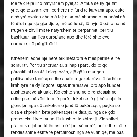
Me të drejtë lind natyrshëm pyetja: A thua se ky qe fati
ynë, që të zvarritemi përherë në fund të karvanit apo, duke
e shtyrë pyeten dhe më tej: a ka më shpresa e mundësi që
të dilet nga kjo gjendje e, më së fundi, të hyjmë edhe ne në
rrugën e zhvillimit të natyrshëm të përparimit, për t’iu
bashkuar familjes europiane apo dhe tërë shteteve
normale, në përgjithësi?
Kthehemi edhe një herë tek metafora e mësipërme e “të
sëmurit”. Për t’u shëruar ai, si hap i parë, do të qe
përcaktimi i saktë i diagnozës, gjë që iu mungon
politikanëve tanë apo dhe analisto-gazetarëve të radhitur
krah tyre në dy llogore, sipas interesave, pro apo kundër
pushtetarëve aktualë. Kjo është shumë e rëndësishme,
edhe pse, në vështrim të parë, duket se të gjithë e njohin
gjendjen nga që ankohen e janë të pakënaqur, paçka se
disa e shprehin këtë pakënaqësi e disa jo, nga që çdo
prononcim i tyre mund t’iu kushtonte shtrenjt. Siç shihet,
pra, nuk mjafton të thuash që “jam sëmurë”, por edhe më e
rëndësishme është të përcaktosh nga se vuan që, më pas,