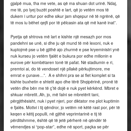
gjalpë mua, tha me vete, as që ma shuan dot urinë. Ndaj,
me të, po lyej buzët poshtë e lart, që jo vetëm mos të
dukem i uritur por edhe sikur jam shqepur në të ngrënë, që
të mos iu bëhet qejfi por të pëlcasin ata që më kanë inat”.
Pyetja që shtrova më lart e kishte një mesazh por mos
pandehni se unë, si dhe ju që mund të më lexoni, nuk e
kuptojmë pse u bë gjithë ajo zhurmë e pse kryeministri ynë
nuk kurseu jo vetëm fjalët e bukura por edhe milionin e
eurove për kombëtaren tonë të pafat. Në stadiumin e ri,
premtoi ai, do të vendoset një pllakë përkujtimore, me
emrat e çunave…”. A e shihni pra se ai flet komplet si ta
kishte buxhetin e shtetit apo dhe tërë Shqipërinë, pronë të
vetën dhe bën me të ç’të dojë e nuk pyet kërkënd. Mbret e
shkuar mbretit..Ah, jo, më falni se mbretërit tani,
përgjithësisht, nuk i pyet njeri, por diktator me plot kuptimin
e fjalës. Motivi i tij qëndror, jo vetëm në këtë rast por, për të
keqen e këtij populli, në gjithë veprimtarinë e tij të
përditshmme, është që të jetë përherë në qëndër të
vëmendjes si “pop-star”, edhe në sport, paçka se për