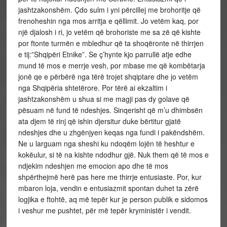
jashtzakonshëm. Çdo sulm i yni përcillej me brohoritje që
frenoheshin nga mos arritja e qëllimit. Jo vetëm kaq, por
një djalosh i ri, jo vetëm që brohoriste me sa zë që kishte
por ftonte turmën e mbledhur që ta shoqëronte në thirrjen
e tij:”Shqipëri Etnike”. Se ç’hynte kjo parrullë atje edhe
mund të mos e merrje vesh, por mbase me që kombëtarja
jonë qe e përbërë nga tërë trojet shqiptare dhe jo vetëm
nga Shqipëria shtetërore. Por tërë ai ekzaltim i
jashtzakonshëm u shua si me magji pas dy golave që
pësuam në fund të ndeshjes. Sinqerisht që m’u dhimbsën
ata djem të rinj që ishin djersitur duke bërtitur gjatë
ndeshjes dhe u zhgënjyen keqas nga fundi i pakëndshëm.
Ne u larguam nga sheshi ku ndoqëm lojën të heshtur e
kokëulur, si të na kishte ndodhur gjë. Nuk them që të mos e
ndjekim ndeshjen me emocion apo dhe të mos
shpërthejmë herë pas here me thirrje entusiaste. Por, kur
mbaron loja, vendin e entusiazmit spontan duhet ta zërë
logjika e ftohtë, aq më tepër kur je person publik e sidomos
i veshur me pushtet, për më tepër kryministër i vendit.