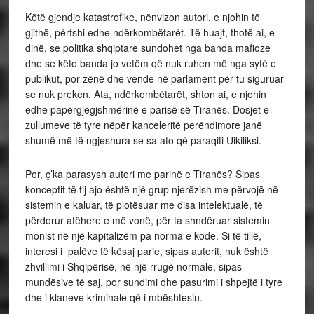
Këtë gjendje katastrofike, nënvizon autori, e njohin të
gjithë, përfshi edhe ndërkombëtarët. Të huajt, thotë ai, e
dinë, se politika shqiptare sundohet nga banda mafioze
dhe se këto banda jo vetëm që nuk ruhen më nga sytë e
publikut, por zënë dhe vende në parlament për tu siguruar
se nuk preken. Ata, ndërkombëtarët, shton ai, e njohin
edhe papërgjegjshmërinë e parisë së Tiranës. Dosjet e
zullumeve të tyre nëpër kanceleritë perëndimore janë
shumë më të ngjeshura se sa ato që paraqiti Uikiliksi.
Por, ç’ka parasysh autori me parinë e Tiranës? Sipas
konceptit të tij ajo është një grup njerëzish me përvojë në
sistemin e kaluar, të plotësuar me disa intelektualë, të
përdorur atëhere e më vonë, për ta shndëruar sistemin
monist në një kapitalizëm pa norma e kode. Si të tillë,
interesi i palëve të kësaj parie, sipas autorit, nuk është
zhvillimi i Shqipërisë, në një rrugë normale, sipas
mundësive të saj, por sundimi dhe pasurimi i shpejtë i tyre
dhe i klaneve kriminale që i mbështesin.