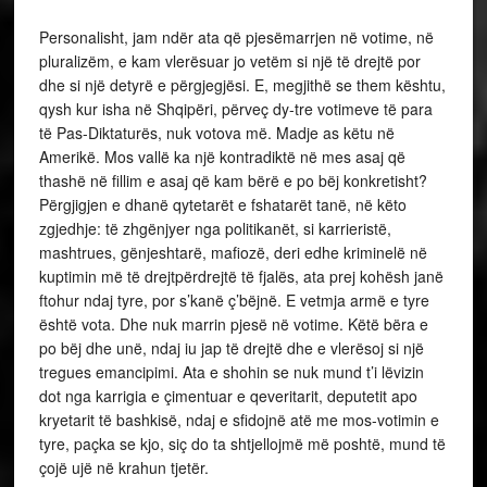
Personalisht, jam ndër ata që pjesëmarrjen në votime, në
pluralizëm, e kam vlerësuar jo vetëm si një të drejtë por
dhe si një detyrë e përgjegjësi. E, megjithë se them kështu,
qysh kur isha në Shqipëri, përveç dy-tre votimeve të para
të Pas-Diktaturës, nuk votova më. Madje as këtu në
Amerikë. Mos vallë ka një kontradiktë në mes asaj që
thashë në fillim e asaj që kam bërë e po bëj konkretisht?
Përgjigjen e dhanë qytetarët e fshatarët tanë, në këto
zgjedhje: të zhgënjyer nga politikanët, si karrieristë,
mashtrues, gënjeshtarë, mafiozë, deri edhe kriminelë në
kuptimin më të drejtpërdrejtë të fjalës, ata prej kohësh janë
ftohur ndaj tyre, por s’kanë ç’bëjnë. E vetmja armë e tyre
është vota. Dhe nuk marrin pjesë në votime. Këtë bëra e
po bëj dhe unë, ndaj iu jap të drejtë dhe e vlerësoj si një
tregues emancipimi. Ata e shohin se nuk mund t’i lëvizin
dot nga karrigia e çimentuar e qeveritarit, deputetit apo
kryetarit të bashkisë, ndaj e sfidojnë atë me mos-votimin e
tyre, paçka se kjo, siç do ta shtjellojmë më poshtë, mund të
çojë ujë në krahun tjetër.