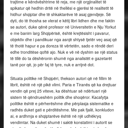
trajtime e këndvështrime të reja, me një orgjinalitet të
spikatur që hedhin dritë në thellësi e gjerësi të realitetit të
hidhur shqiptar dhe të shkaktarëve të asaj gjendjeje. Së
dyti, do të thosha se vlerat e këtij libri lidhen dhe me faktin
se autori, duke qënë profesor në Universitetin e Nju Yorkut
e me banim larg Shqipërisë, është krejtësisht i pavarur,
objektiv dhe i pandikuar nga asnjë shtysë tjetër veç asaj që
të thotë hapur e pa doreza të vërtetën, sado e rëndë deri
edhe tronditëse qoftë ajo. Nuk e vë në dyshim se një status
të tillë do ta dëshëronin shumë nga analistët e gazetarët
tanë por që, jo për faj të tyre, nuk e arrijnë dot.
Situata politike në Shqipëri, thekson autori që në fillim të
librit, është në një pikë vlimi. Paria e Tiranës që ka drejtuar
vendin që prej 25 viteve, ka dështuar së ndërtuari një
sistem të qëndrueshëm politik dhe shoqëror. Kacafytja
politike është e përherëshme dhe përplasja sistematike e
radhës duket gati e përditëshme. Me pak fjalë, konkludon
ai, e ardhmja e shqiptarëve është në një udhëkryq
vendimtar. Na duket shumë i saktë konstatimi i autorit se