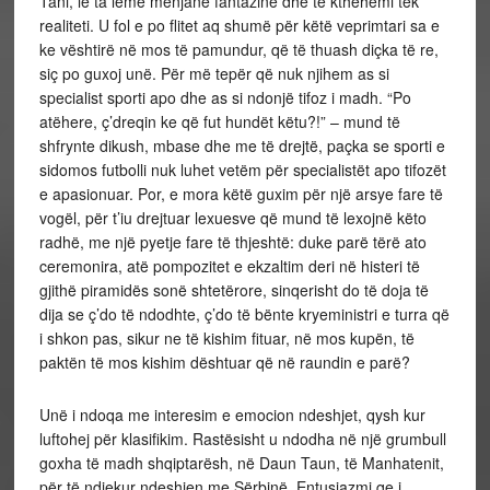
Tani, le ta lëmë mënjanë fantazinë dhe të kthehemi tek
realiteti. U fol e po flitet aq shumë për këtë veprimtari sa e
ke vështirë në mos të pamundur, që të thuash diçka të re,
siç po guxoj unë. Për më tepër që nuk njihem as si
specialist sporti apo dhe as si ndonjë tifoz i madh. “Po
atëhere, ç’dreqin ke që fut hundët këtu?!” – mund të
shfrynte dikush, mbase dhe me të drejtë, paçka se sporti e
sidomos futbolli nuk luhet vetëm për specialistët apo tifozët
e apasionuar. Por, e mora këtë guxim për një arsye fare të
vogël, për t’iu drejtuar lexuesve që mund të lexojnë këto
radhë, me një pyetje fare të thjeshtë: duke parë tërë ato
ceremonira, atë pompozitet e ekzaltim deri në histeri të
gjithë piramidës sonë shtetërore, sinqerisht do të doja të
dija se ç’do të ndodhte, ç’do të bënte kryeministri e turra që
i shkon pas, sikur ne të kishim fituar, në mos kupën, të
paktën të mos kishim dështuar që në raundin e parë?
Unë i ndoqa me interesim e emocion ndeshjet, qysh kur
luftohej për klasifikim. Rastësisht u ndodha në një grumbull
goxha të madh shqiptarësh, në Daun Taun, të Manhatenit,
për të ndjekur ndeshjen me Sërbinë. Entusiazmi qe i