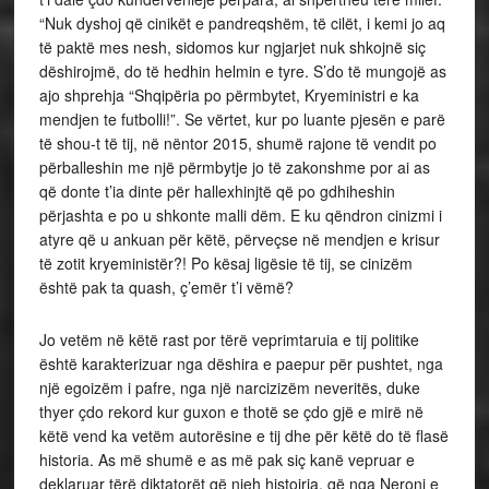
“Nuk dyshoj që cinikët e pandreqshëm, të cilët, i kemi jo aq
të paktë mes nesh, sidomos kur ngjarjet nuk shkojnë siç
dëshirojmë, do të hedhin helmin e tyre. S’do të mungojë as
ajo shprehja “Shqipëria po përmbytet, Kryeministri e ka
mendjen te futbolli!”. Se vërtet, kur po luante pjesën e parë
të shou-t të tij, në nëntor 2015, shumë rajone të vendit po
përballeshin me një përmbytje jo të zakonshme por ai as
që donte t’ia dinte për hallexhinjtë që po gdhiheshin
përjashta e po u shkonte malli dëm. E ku qëndron cinizmi i
atyre që u ankuan për këtë, përveçse në mendjen e krisur
të zotit kryeministër?! Po kësaj ligësie të tij, se cinizëm
është pak ta quash, ç’emër t’i vëmë?
Jo vetëm në këtë rast por tërë veprimtaruia e tij politike
është karakterizuar nga dëshira e paepur për pushtet, nga
një egoizëm i pafre, nga një narcizizëm neveritës, duke
thyer çdo rekord kur guxon e thotë se çdo gjë e mirë në
këtë vend ka vetëm autorësine e tij dhe për këtë do të flasë
historia. As më shumë e as më pak siç kanë vepruar e
deklaruar tërë diktatorët që njeh histoiria, që nga Neroni e