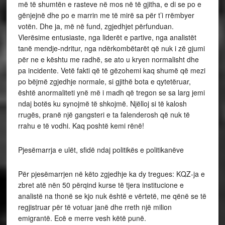
më të shumtën e rasteve në mos në të gjitha, e di se po e
gënjejnë dhe po e marrin me të mirë sa për t’i rrëmbyer
votën. Dhe ja, më në fund, zgjedhjet përfunduan.
Vlerësime entusiaste, nga liderët e partive, nga analistët
tanë mendje-ndritur, nga ndërkombëtarët që nuk i zë gjumi
për ne e kështu me radhë, se ato u kryen normalisht dhe
pa incidente. Vetë fakti që të gëzohemi kaq shumë që mezi
po bëjmë zgjedhje normale, si gjithë bota e qytetëruar,
është anormaliteti ynë më i madh që tregon se sa larg jemi
ndaj botës ku synojmë të shkojmë. Njëlloj si të kalosh
rrugës, pranë një gangsteri e ta falenderosh që nuk të
rrahu e të vodhi. Kaq poshtë kemi rënë!
Pjesëmarrja e ulët, sfidë ndaj politikës e politikanëve
Për pjesëmarrjen në këto zgjedhje ka dy tregues: KQZ-ja e
zbret atë nën 50 përqind kurse të tjera institucione e
analistë na thonë se kjo nuk është e vërtetë, me qënë se të
regjistruar për të votuar janë dhe rreth një milion
emigrantë. Ecë e merre vesh këtë punë.