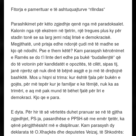
Fitorja e pamerituar e të ashtuquajturve “rilindas”
Parashikimet për këto zgjedhje qenë nga më paradoksalet.
Kalonin nga një ekstrem në tjetrin, një tregues plus ky për
stadin tonë se sa larg jemi ndaj lirisë e demokracisë.
Megjithatë, unë prisja edhe ndonjë çudi më të madhe se
kjo që ndodhi. Pse e them këtë? Kam parasysh kërcënimet
e Ramës se do t’i linte deri edhe pa bukë “budallenjtë” që
do të votonin për kandidatët e opozitës, të cilët, sipas tij,
janë njerëz që nuk dinë të bëjnë asgjë e jo më të drejtojnë
bashkitë. Mos u hiqni si trima: kur është fjala për bukën e
gojës, për më tepër kur je familjar e ke fëmijë, nuk ka as
trimëri, e aq më pak mund të bëhet fjalë për liri e
demokraci. Kjo qe e para.
E dyta. Për hir të së vërtetës duhet pranuar se në të gjitha
zgjedhjet, PS-ja, pasardhëse e PPSH-së me emër tjetër, ka
qënë përgjithësisht më e disiplinuar. Kam parasysh dy
deklarata të O.Xhaçkës dhe deputetes Veizaj, të Shkodrës: