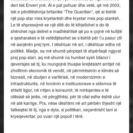
deri tek Enveri ynë. Ai e pat pohuar dhe vetë, që më 2003,
tek e përditëshmja britanike “The Guardian”, që ai është
një pop-star mes kryetarësh dhe kryetar mes pop-starësh.
Le të shpresojmë se një ditë do të kthjellohet e do të
shërohet nga deliret e madhështisë që po e çojnë në kufijtë
e qesharakes e të vetëdijësohet se s’është për t’u pasur zili
në asnjërën prej tyre. I dështuar në art, i dështuar edhe në
politikë. Madje, sa më shumë përpiqet të shpërfaqë ngjyrat
prej pop-stari, aq më shumë na humbet sysh bilanci i
qeverisjes së tij, ku mungojnë thuajse krejtësisht arritjet në
zhvillimin ekonomik të vendit, në përmirësimin e klimës së
biznesit, në zbutjen e varfërisë, në modernizimin e
infrastrukturës, në forcimin e institucioneve e sidomos të
shtetit ligjor, në rritjen e konsumit, të mirëqenies e të
cilësisë së jetës, në përgjithësi, për të cilat edhe është ulur
në atë karrige. Pra, nëse dështimi në art përbën thjesht një
fatkeqësi të tij, nga e dyta, si politikan, veçanërisht tani si
kryeqeveritar, po vuan një popull i tërë.