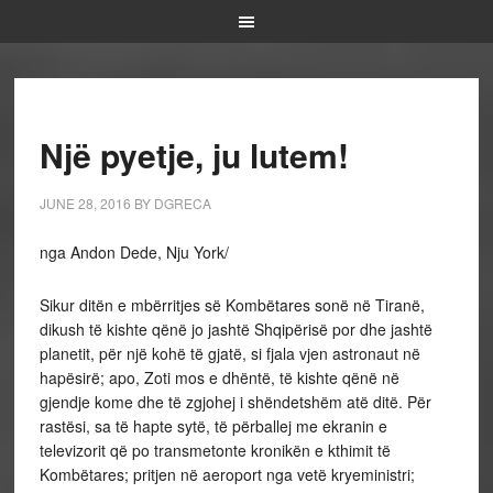
Një pyetje, ju lutem!
JUNE 28, 2016
BY
DGRECA
nga Andon Dede, Nju York/
Sikur ditën e mbërritjes së Kombëtares sonë në Tiranë,
dikush të kishte qënë jo jashtë Shqipërisë por dhe jashtë
planetit, për një kohë të gjatë, si fjala vjen astronaut në
hapësirë; apo, Zoti mos e dhëntë, të kishte qënë në
gjendje kome dhe të zgjohej i shëndetshëm atë ditë. Për
rastësi, sa të hapte sytë, të përballej me ekranin e
televizorit që po transmetonte kronikën e kthimit të
Kombëtares; pritjen në aeroport nga vetë kryeministri;