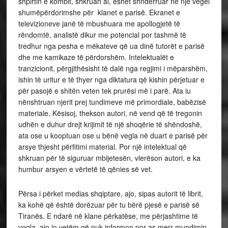
shpirtin e kombit, shkruan ai, ëshët shndërruar në një vegël
shumëpërdorimshe për klanet e parisë. Ekranet e
televizioneve janë të mbushuara me apollogjetë të
rëndomtë, analistë dikur me potencial por tashmë të
tredhur nga pesha e mëkateve që ua dinë tutorët e parisë
dhe me kamikaze të përdorshëm. Intelektualët e
tranzicionit, përgjithësisht të dalë nga regjimi i mëparshëm,
ishin të uritur e të thyer nga diktatura që kishin përjetuar e
për pasojë e shitën veten tek prurësi më i parë. Ata iu
nënshtruan njerit prej tundimeve më primordiale, babëzisë
materiale. Kësisoj, thekson autori, në vend që të tregonin
udhën e duhur drejt krijimit të një shoqërie të shëndoshë,
ata ose u kooptuan ose u bënë vegla në duart e parisë për
arsye thjesht përfitimi material. Por një intelektual që
shkruan për të siguruar mbijetesën, vlerëson autori, e ka
humbur arsyen e vërtetë të qënies së vet.
Përsa i përket medias shqiptare, ajo, sipas autorit të librit,
ka kohë që është dorëzuar për tu bërë pjesë e parisë së
Tiranës. E ndarë në klane përkatëse, me përjashtime të
vogla, ajo jo vetëm që nuk informon por as merr mundimin