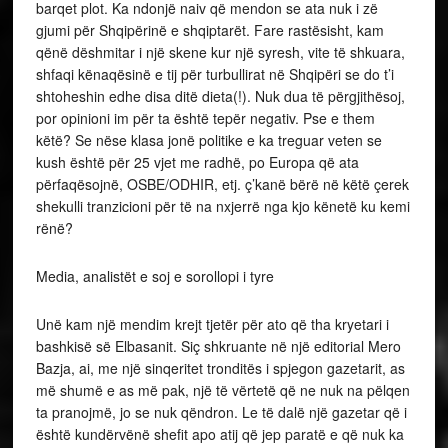
barqet plot. Ka ndonjë naiv që mendon se ata nuk i zë
gjumi për Shqipërinë e shqiptarët. Fare rastësisht, kam
qënë dëshmitar i një skene kur një syresh, vite të shkuara,
shfaqi kënaqësinë e tij për turbullirat në Shqipëri se do t’i
shtoheshin edhe disa ditë dieta(!). Nuk dua të përgjithësoj,
por opinioni im për ta është tepër negativ. Pse e them
këtë? Se nëse klasa jonë politike e ka treguar veten se
kush është për 25 vjet me radhë, po Europa që ata
përfaqësojnë, OSBE/ODHIR, etj. ç’kanë bërë në këtë çerek
shekulli tranzicioni për të na nxjerrë nga kjo kënetë ku kemi
rënë?
Media, analistët e soj e sorollopi i tyre
Unë kam një mendim krejt tjetër për ato që tha kryetari i
bashkisë së Elbasanit. Siç shkruante në një editorial Mero
Bazja, ai, me një sinqeritet tronditës i spjegon gazetarit, as
më shumë e as më pak, një të vërtetë që ne nuk na pëlqen
ta pranojmë, jo se nuk qëndron. Le të dalë një gazetar që i
është kundërvënë shefit apo atij që jep paratë e që nuk ka