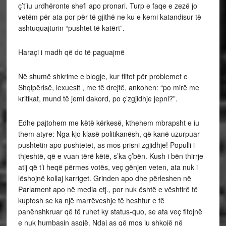
ç’t’iu urdhëronte shefi apo pronari. Turp e faqe e zezë jo
vetëm për ata por për të gjithë ne ku e kemi katandisur të
ashtuquajturin “pushtet të katërt”.
Haraçi i madh që do të paguajmë
Në shumë shkrime e blogje, kur flitet për problemet e
Shqipërisë, lexuesit , me të drejtë, ankohen: “po mirë me
kritikat, mund të jemi dakord, po ç’zgjidhje jepni?”.
Edhe pajtohem me këtë kërkesë, kthehem mbrapsht e iu
them atyre: Nga kjo klasë politikanësh, që kanë uzurpuar
pushtetin apo pushtetet, as mos prisni zgjidhje! Populli i
thjeshtë, që e vuan tërë këtë, s’ka ç’bën. Kush i bën thirrje
atij që t’i heqë përmes votës, veç gënjen veten, ata nuk i
lëshojnë kollaj karriget. Grinden apo dhe përleshen në
Parlament apo në media etj., por nuk është e vështirë të
kuptosh se ka një marrëveshje të heshtur e të
panënshkruar që të ruhet ky status-quo, se ata veç fitojnë
e nuk humbasin asgjë. Ndaj as që mos iu shkojë në