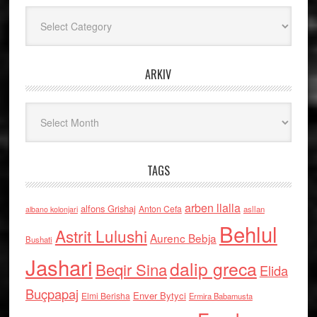
Kategoritë
ARKIV
Arkiv
TAGS
arben llalla
alfons Grishaj
Anton Cefa
asllan
albano kolonjari
Behlul
Astrit Lulushi
Aurenc Bebja
Bushati
Jashari
dalip greca
Beqir Sina
Elida
Buçpapaj
Enver Bytyci
Elmi Berisha
Ermira Babamusta