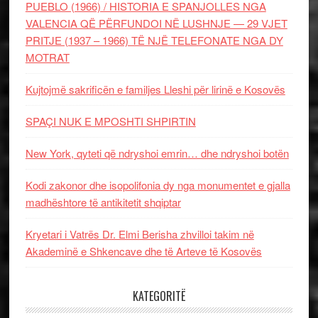
PUEBLO (1966) / HISTORIA E SPANJOLLES NGA
VALENCIA QË PËRFUNDOI NË LUSHNJE — 29 VJET
PRITJE (1937 – 1966) TË NJË TELEFONATE NGA DY
MOTRAT
Kujtojmë sakrificën e familjes Lleshi për lirinë e Kosovës
SPAÇI NUK E MPOSHTI SHPIRTIN
New York, qyteti që ndryshoi emrin… dhe ndryshoi botën
Kodi zakonor dhe isopolifonia dy nga monumentet e gjalla
madhështore të antikitetit shqiptar
Kryetari i Vatrës Dr. Elmi Berisha zhvilloi takim në
Akademinë e Shkencave dhe të Arteve të Kosovës
KATEGORITË