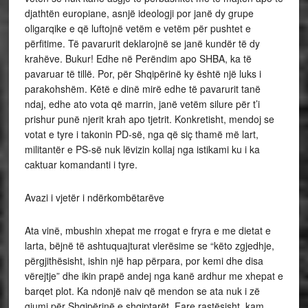
djathtën europiane, asnjë ideologji por janë dy grupe
oligarqike e që luftojnë vetëm e vetëm për pushtet e
përfitime. Të pavarurit deklarojnë se janë kundër të dy
krahëve. Bukur! Edhe në Perëndim apo SHBA, ka të
pavaruar të tillë. Por, për Shqipërinë ky është një luks i
parakohshëm. Këtë e dinë mirë edhe të pavarurit tanë
ndaj, edhe ato vota që marrin, janë vetëm silure për t’i
prishur punë njerit krah apo tjetrit. Konkretisht, mendoj se
votat e tyre i takonin PD-së, nga që siç thamë më lart,
militantër e PS-së nuk lëvizin kollaj nga istikami ku i ka
caktuar komandanti i tyre.
Avazi i vjetër i ndërkombëtarëve
Ata vinë, mbushin xhepat me rrogat e fryra e me dietat e
larta, bëjnë të ashtuquajturat vlerësime se “këto zgjedhje,
përgjithësisht, ishin një hap përpara, por kemi dhe disa
vërejtje” dhe ikin prapë andej nga kanë ardhur me xhepat e
barqet plot. Ka ndonjë naiv që mendon se ata nuk i zë
gjumi për Shqipërinë e shqiptarët. Fare rastësisht, kam