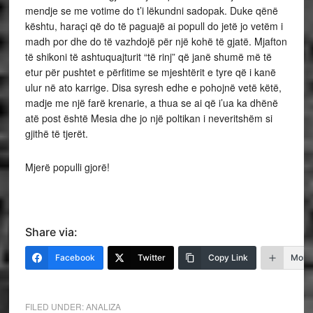
mendje se me votime do t’i lëkundni sadopak. Duke qënë
kështu, haraçi që do të paguajë ai popull do jetë jo vetëm i
madh por dhe do të vazhdojë për një kohë të gjatë. Mjafton
të shikoni të ashtuquajturit “të rinj” që janë shumë më të
etur për pushtet e përfitime se mjeshtërit e tyre që i kanë
ulur në ato karrige. Disa syresh edhe e pohojnë vetë këtë,
madje me një farë krenarie, a thua se ai që i’ua ka dhënë
atë post është Mesia dhe jo një poltikan i neveritshëm si
gjithë të tjerët.
Mjerë populli gjorë!
Share via:
Facebook
Twitter
Copy Link
More
FILED UNDER:
ANALIZA