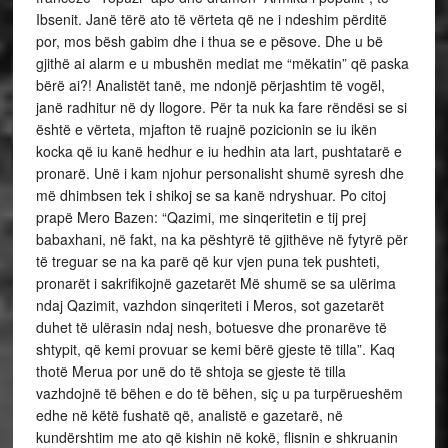
Ibsenit. Janë tërë ato të vërteta që ne i ndeshim përditë
por, mos bësh gabim dhe i thua se e pësove. Dhe u bë
gjithë ai alarm e u mbushën mediat me “mëkatin” që paska
bërë ai?! Analistët tanë, me ndonjë përjashtim të vogël,
janë radhitur në dy llogore. Për ta nuk ka fare rëndësi se si
është e vërteta, mjafton të ruajnë pozicionin se iu ikën
kocka që iu kanë hedhur e iu hedhin ata lart, pushtatarë e
pronarë. Unë i kam njohur personalisht shumë syresh dhe
më dhimbsen tek i shikoj se sa kanë ndryshuar. Po citoj
prapë Mero Bazen: “Qazimi, me sinqeritetin e tij prej
babaxhani, në fakt, na ka pështyrë të gjithëve në fytyrë për
të treguar se na ka parë që kur vjen puna tek pushteti,
pronarët i sakrifikojnë gazetarët Më shumë se sa ulërima
ndaj Qazimit, vazhdon sinqeriteti i Meros, sot gazetarët
duhet të ulërasin ndaj nesh, botuesve dhe pronarëve të
shtypit, që kemi provuar se kemi bërë gjeste të tilla”. Kaq
thotë Merua por unë do të shtoja se gjeste të tilla
vazhdojnë të bëhen e do të bëhen, siç u pa turpërueshëm
edhe në këtë fushatë që, analistë e gazetarë, në
kundërshtim me ato që kishin në kokë, flisnin e shkruanin