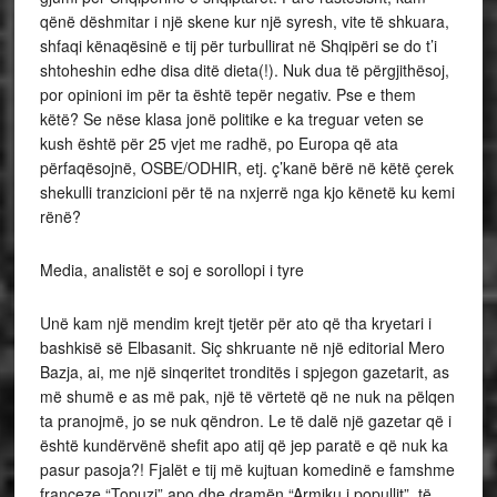
qënë dëshmitar i një skene kur një syresh, vite të shkuara,
shfaqi kënaqësinë e tij për turbullirat në Shqipëri se do t’i
shtoheshin edhe disa ditë dieta(!). Nuk dua të përgjithësoj,
por opinioni im për ta është tepër negativ. Pse e them
këtë? Se nëse klasa jonë politike e ka treguar veten se
kush është për 25 vjet me radhë, po Europa që ata
përfaqësojnë, OSBE/ODHIR, etj. ç’kanë bërë në këtë çerek
shekulli tranzicioni për të na nxjerrë nga kjo kënetë ku kemi
rënë?
Media, analistët e soj e sorollopi i tyre
Unë kam një mendim krejt tjetër për ato që tha kryetari i
bashkisë së Elbasanit. Siç shkruante në një editorial Mero
Bazja, ai, me një sinqeritet tronditës i spjegon gazetarit, as
më shumë e as më pak, një të vërtetë që ne nuk na pëlqen
ta pranojmë, jo se nuk qëndron. Le të dalë një gazetar që i
është kundërvënë shefit apo atij që jep paratë e që nuk ka
pasur pasoja?! Fjalët e tij më kujtuan komedinë e famshme
franceze “Topuzi” apo dhe dramën “Armiku i popullit”, të