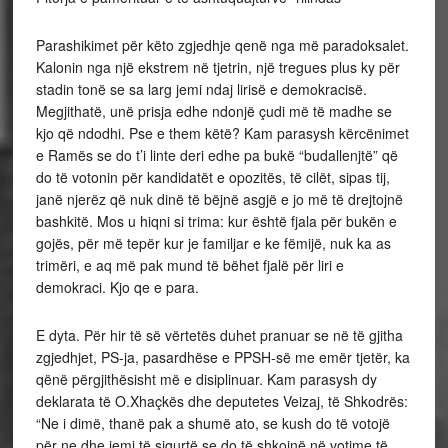
Parashikimet për këto zgjedhje qenë nga më paradoksalet.
Kalonin nga një ekstrem në tjetrin, një tregues plus ky për
stadin tonë se sa larg jemi ndaj lirisë e demokracisë.
Megjithatë, unë prisja edhe ndonjë çudi më të madhe se
kjo që ndodhi. Pse e them këtë? Kam parasysh kërcënimet
e Ramës se do t’i linte deri edhe pa bukë “budallenjtë” që
do të votonin për kandidatët e opozitës, të cilët, sipas tij,
janë njerëz që nuk dinë të bëjnë asgjë e jo më të drejtojnë
bashkitë. Mos u hiqni si trima: kur është fjala për bukën e
gojës, për më tepër kur je familjar e ke fëmijë, nuk ka as
trimëri, e aq më pak mund të bëhet fjalë për liri e
demokraci. Kjo qe e para.
E dyta. Për hir të së vërtetës duhet pranuar se në të gjitha
zgjedhjet, PS-ja, pasardhëse e PPSH-së me emër tjetër, ka
qënë përgjithësisht më e disiplinuar. Kam parasysh dy
deklarata të O.Xhaçkës dhe deputetes Veizaj, të Shkodrës:
“Ne i dimë, thanë pak a shumë ato, se kush do të votojë
për ne dhe jemi të sigurtë se do të shkojnë në votime të