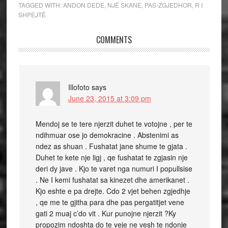
TAGGED WITH:
ANDON DEDE
,
NJË SKANE
,
PAS-ZGJEDHOR
,
R I
SHPEJTË
COMMENTS
Illofoto
says
June 23, 2015 at 3:09 pm
Mendoj se te tere njerzit duhet te votojne , per te
ndihmuar ose jo demokracine . Abstenimi as
ndez as shuan . Fushatat jane shume te gjata .
Duhet te kete nje ligj , qe fushatat te zgjasin nje
deri dy jave . Kjo te varet nga numuri I popullsise
. Ne I kemi fushatat sa kinezet dhe amerikanet .
Kjo eshte e pa drejte. Cdo 2 vjet behen zgjedhje
, qe me te gjitha para dhe pas pergatitjet vene
gati 2 muaj c’do vit . Kur punojne njerzit ?Ky
propozim ndoshta do te veje ne vesh te ndonje