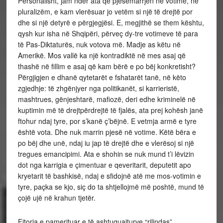
Personalisht, jam ndër ata që pjesëmarrjen në votime, në
pluralizëm, e kam vlerësuar jo vetëm si një të drejtë por
dhe si një detyrë e përgjegjësi. E, megjithë se them kështu,
qysh kur isha në Shqipëri, përveç dy-tre votimeve të para
të Pas-Diktaturës, nuk votova më. Madje as këtu në
Amerikë. Mos vallë ka një kontradiktë në mes asaj që
thashë në fillim e asaj që kam bërë e po bëj konkretisht?
Përgjigjen e dhanë qytetarët e fshatarët tanë, në këto
zgjedhje: të zhgënjyer nga politikanët, si karrieristë,
mashtrues, gënjeshtarë, mafiozë, deri edhe kriminelë në
kuptimin më të drejtpërdrejtë të fjalës, ata prej kohësh janë
ftohur ndaj tyre, por s’kanë ç’bëjnë. E vetmja armë e tyre
është vota. Dhe nuk marrin pjesë në votime. Këtë bëra e
po bëj dhe unë, ndaj iu jap të drejtë dhe e vlerësoj si një
tregues emancipimi. Ata e shohin se nuk mund t’i lëvizin
dot nga karrigia e çimentuar e qeveritarit, deputetit apo
kryetarit të bashkisë, ndaj e sfidojnë atë me mos-votimin e
tyre, paçka se kjo, siç do ta shtjellojmë më poshtë, mund të
çojë ujë në krahun tjetër.
Fitorja e pamerituar e të ashtuquajturve “rilindas”