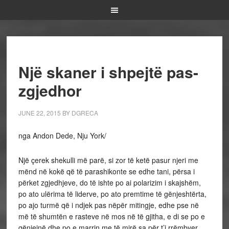
Një skaner i shpejtë pas-
zgjedhor
JUNE 22, 2015
BY
DGRECA
nga Andon Dede, Nju York/
Një çerek shekulli më parë, si zor të ketë pasur njeri me
mënd në kokë që të parashikonte se edhe tani, përsa i
përket zgjedhjeve, do të ishte po ai polarizim i skajshëm,
po ato ulërima të liderve, po ato premtime të gënjeshtërta,
po ajo turmë që i ndjek pas nëpër mitingje, edhe pse në
më të shumtën e rasteve në mos në të gjitha, e di se po e
gënjejnë dhe po e marrin me të mirë sa për t’i rrëmbyer