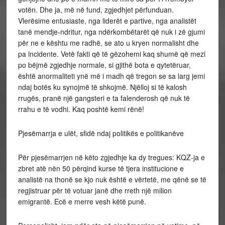
votën. Dhe ja, më në fund, zgjedhjet përfunduan.
Vlerësime entusiaste, nga liderët e partive, nga analistët
tanë mendje-ndritur, nga ndërkombëtarët që nuk i zë gjumi
për ne e kështu me radhë, se ato u kryen normalisht dhe
pa incidente. Vetë fakti që të gëzohemi kaq shumë që mezi
po bëjmë zgjedhje normale, si gjithë bota e qytetëruar,
është anormaliteti ynë më i madh që tregon se sa larg jemi
ndaj botës ku synojmë të shkojmë. Njëlloj si të kalosh
rrugës, pranë një gangsteri e ta falenderosh që nuk të
rrahu e të vodhi. Kaq poshtë kemi rënë!
Pjesëmarrja e ulët, sfidë ndaj politikës e politikanëve
Për pjesëmarrjen në këto zgjedhje ka dy tregues: KQZ-ja e
zbret atë nën 50 përqind kurse të tjera institucione e
analistë na thonë se kjo nuk është e vërtetë, me qënë se të
regjistruar për të votuar janë dhe rreth një milion
emigrantë. Ecë e merre vesh këtë punë.