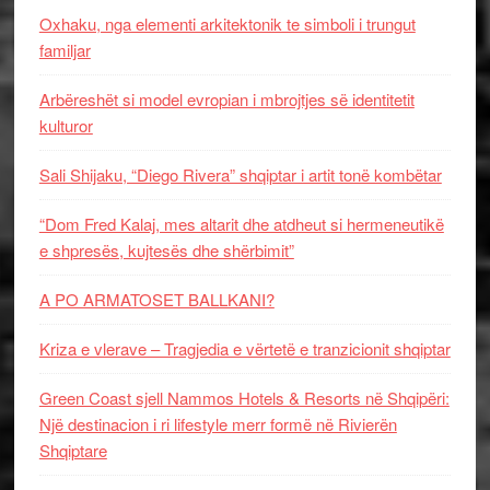
Oxhaku, nga elementi arkitektonik te simboli i trungut
familjar
Arbëreshët si model evropian i mbrojtjes së identitetit
kulturor
Sali Shijaku, “Diego Rivera” shqiptar i artit tonë kombëtar
“Dom Fred Kalaj, mes altarit dhe atdheut si hermeneutikë
e shpresës, kujtesës dhe shërbimit”
A PO ARMATOSET BALLKANI?
Kriza e vlerave – Tragjedia e vërtetë e tranzicionit shqiptar
Green Coast sjell Nammos Hotels & Resorts në Shqipëri:
Një destinacion i ri lifestyle merr formë në Rivierën
Shqiptare