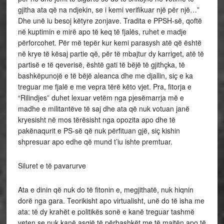
gjitha ata që na ndjekin, se i kemi verifikuar një për një…”
Dhe unë iu besoj këtyre zonjave. Tradita e PPSH-së, qoftë
në kuptimin e mirë apo të keq të fjalës, ruhet e madje
përforcohet. Për më tepër kur kemi parasysh atë që është
në krye të kësaj partie që, për të mbajtur dy karriget, atë të
partisë e të qeverisë, është gati të bëjë të gjithçka, të
bashkëpunojë e të bëjë aleanca dhe me djallin, siç e ka
treguar me fjalë e me vepra tërë këto vjet. Pra, fitorja e
“Rilindjes” duhet lexuar vetëm nga pjesëmarrja më e
madhe e militantëve të saj dhe ata që nuk votuan janë
kryesisht në mos tërësisht nga opozita apo dhe të
pakënaqurit e PS-së që nuk përfituan gjë, siç kishin
shpresuar apo edhe që mund t’iu ishte premtuar.
Siluret e të pavarurve
Ata e dinin që nuk do të fitonin e, megjithatë, nuk hiqnin
dorë nga gara. Teorikisht apo virtualisht, unë do të isha me
ata: të dy krahët e politikës sonë e kanë treguar tashmë
veten se nuk kanë asgjë të përbashkët me të majtën apo të