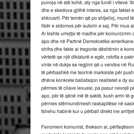
punoja në atë kohë, aty nga fundi i viteve ’8
dhe e skedova gjithë interes, sa nga faktet
shkruarit. Për temën që po shtjelloj, mund të 
libër e sidomos për autorin e saj. Për mua a
Ai kishte urrejtje të madhe për komunizmin 
apo dhe në Partinë Demokratike amerikane, 
shifra dhe fakte ai tregonte dështimin e kom
vërtetë qe një diktaturë e egër, ndofta e p
vinte në dukje se regjimi që u vendos në Rus
të përbashkë me teorinë marksiste për pushte
dhëna konkrete ballafaqon realitetet e dy s
përmes të cilave lexuesi, pa pasur nevojë p
apo, për të qënë më të saktë, kush arrin të g
përmes stërmundimesh raskapitëse në sasira
fshehu habinë kur u përball direkt me arritje
Fenomeni komunist, thekson ai, përfaqëson një