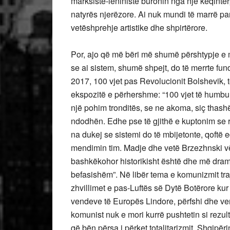
marksiste-leniniste buronin nga një keqinter
natyrës njerëzore. Ai nuk mundi të marrë par
vetëshprehje artistike dhe shpirtërore.
Por, ajo që më bëri më shumë përshtypje e m’
se ai sistem, shumë shpejt, do të merrte fund
2017, 100 vjet pas Revolucionit Bolshevik, 
ekspozitë e përhershme: “100 vjet të humbur
një pohim tronditës, se ne akoma, siç thash
ndodhën. Edhe pse të gjithë e kuptonim se r
na dukej se sistemi do të mbijetonte, qoftë
mendimin tim. Madje dhe vetë Brzezhnski vë
bashkëkohor historikisht është dhe më dramati
befasishëm”. Në libër tema e komunizmit traj
zhvillimet e pas-Luftës së Dytë Botërore ku
vendeve të Europës Lindore, përfshi dhe ven
komunist nuk e mori kurrë pushtetin si rezultat
që bën përsa i përket totalitarizmit, Shqipër