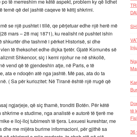
ë po të merreshim me këtë aspekt, problem ky që lidhet
TR
 temë që del jashtë caqeve të këtij shkrimi.
DA
më se një pushtet i tillë, qe përjetuar edhe një herë më
SH
 (28 mars – 28 maj 1871), ku realisht në pushtet ishin
VAT
ë shkurtër dhe tashmë i përket Historisë, si dhe
Inj
. E vlen të theksohet edhe diçka tjetër. Gjatë Komunës së
ializmit Shkencor, siç i kemi njohur ne në shkollë,
Nga
në vend që të gjendeshin atje, në Paris, e të
Mal
e, ata e ndoqën atë nga jashtë. Më pas, ata do ta
në. ( Sa për kuriozitet: Në Tiranë është një rrugë që
Kar
Bur
Dom
saj ngjarjeje, që siç thamë, tronditi Botën. Për këtë
të 
h shkrime e studime, nga analistë e autorë të tjerë me
Fis
ike e lloj-lloj tubimesh të tjera. Lexuesi kureshtar, me
s dhe me mijëra burime informacioni, për gjithë sa
36 
ë në shkrimet e mija modeste, ta shoh atë në një