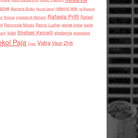
sove
nderroi jete
Marjana Bulku
ne Kosove
Murat Gecaj
Rafaela Prifti
Rafael
e Tereza
presidenti Nishani
qi
Raimonda Moisiu
Ramiz Lushaj
reshat kripa
Sadik
Shefqet Kercelli
shqiperia
hani
shqiptaret
SHBA
kol Paja
Vatra
Visar Zhiti
Thaci