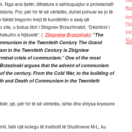
i. Nga ana tjetër, diktatura e ashtuquajtur e proletariatit
Ko
toria. Por, për hir të së vërtetës, duhet pohuar se jo të
Nen
 faktet tregonin krejt të kundërtën e asaj që
Flo
vite, u botua libri i Sbignev Brzezhinskit, “Dështimi i
Els
ekullin e Njëzetë”. (
Zbigniew Brzeziński
: “The
So
Communism in the Twentieth Century The Grand
sm in the Twentieth Century is Zbigniew
terminal crisis of communism.” One of the most
e, Brzezinski argues that the advent of communism
of the century. From the Cold War, to the building of
irth and Death of Communism in the Twentieth
bër, që, për hir të së vërtetës, ishte dhe shtysa kryesore
, falë një kolegu të Institutit të Studimeve M-L, ku