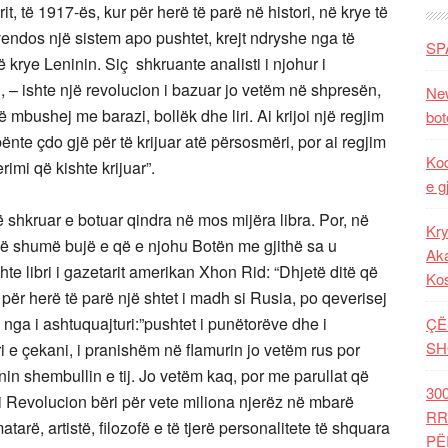
t, të 1917-ës, kur për herë të parë në histori, në krye të
 vendos një sistem apo pushtet, krejt ndryshe nga të
SP
ë krye Leninin. Siç shkruante analisti i njohur i
– ishte një revolucion i bazuar jo vetëm në shpresën,
New
mbushej me barazi, bollëk dhe liri. Ai krijoi një regjim
bot
ënte çdo gjë për të krijuar atë përsosmëri, por ai regjim
Kod
rimi që kishte krijuar”.
e g
në shkruar e botuar qindra në mos mijëra libra. Por, në
Kry
 më shumë bujë e që e njohu Botën me gjithë sa u
Aka
shte libri i gazetarit amerikan Xhon Rid: “Dhjetë ditë që
Ko
: për herë të parë një shtet i madh si Rusia, po qeverisej
, nga i ashtuquajturi:”pushtet i punëtorëve dhe i
ÇË
SH
i e çekani, i pranishëm në flamurin jo vetëm rus por
nin shembullin e tij. Jo vetëm kaq, por me parullat që
30
 Revolucion bëri për vete miliona njerëz në mbarë
RR
tarë, artistë, filozofë e të tjerë personalitete të shquara
PË