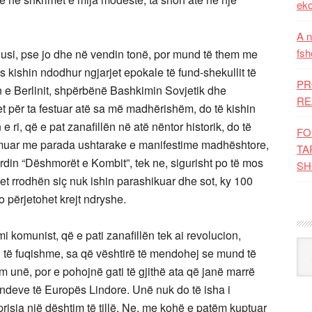
eko
A n
fsh
 Rusi, pse jo dhe në vendin tonë, por mund të them me
os kishin ndodhur ngjarjet epokale të fund-shekullit të
PR
n e Berlinit, shpërbënë Bashkimin Sovjetik dhe
RE
jet për ta festuar atë sa më madhërishëm, do të kishin
 ri, që e pat zanafillën në atë nëntor historik, do të
FO
lmuar me parada ushtarake e manifestime madhështore,
TA
in “Dëshmorët e Kombit”, tek ne, sigurisht po të mos
SH
et rrodhën siç nuk ishin parashikuar dhe sot, ky 100
po përjetohet krejt ndryshe.
mi komunist, që e pati zanafillën tek ai revolucion,
Kat
aq të fuqishme, sa që vështirë të mendohej se mund të
em unë, por e pohojnë gati të gjithë ata që janë marrë
ndeve të Europës Lindore. Unë nuk do të isha i
prisja një dështim të tillë. Ne, me kohë e patëm kuptuar