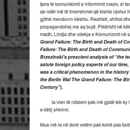
tjera të komunikimit e informimit masiv, si tan
qe ndër më të tmerrshmet që kishte njohur his
gjithë mendonin kështu. Realiteti, shifrat dhe
propagandohej me aq bujë. Pikërisht në këto 
madh, Lindja dhe vdekja e Komunizmit në sh
Grand Failure: The Birth and Death of 
Failure: The Birth and Death of Communi
Brzezinski’s prescient analysis of “the 
astute foreign policy experts of our tim
was a critical phenomenon in the history 
the Berlin Wal The Grand Failure: The B
Century”
).
Ia vlen të ndalem pak më gjatë tek ky li
e këtij shkrimi.
Mua më ra në dorë vetëm pak kohë pas botimit