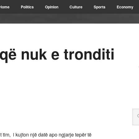
Home
Politics
Opinion
Culture
Sports
Economy
që nuk e tronditi
t tim, i kujton një datë apo ngjarje tepër të