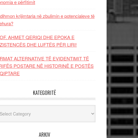
nomia e përfitimit
dihmon krijimtaria në zbulimin e potencialeve të
ehura?
OF. AHMET QERIQI DHE EPOKA E
ZISTENCЁS DHE LUFTЁS PЁR LIRI!
RMAT ALTERNATIVE TË EVIDENTIMIT TË
RIFËS POSTARE NË HISTORINË E POSTËS
QIPTARE
KATEGORITË
egoritë
ARKIV