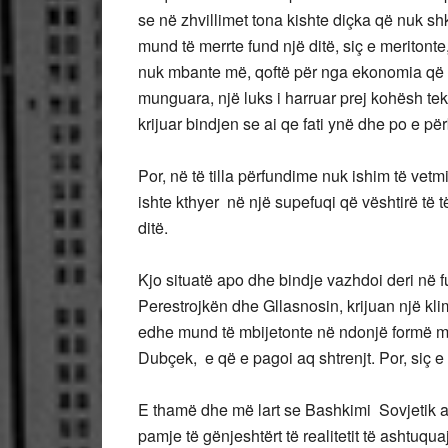
se në zhvillimet tona kishte diçka që nuk sh
mund të merrte fund një ditë, siç e meritonte,
nuk mbante më, qoftë për nga ekonomia që ki
munguara, një luks i harruar prej kohësh tek
krijuar bindjen se ai qe fati ynë dhe po e pë
Por, në të tilla përfundime nuk ishim të vetm
ishte kthyer në një supefuqi që vështirë t
ditë.
Kjo situatë apo dhe bindje vazhdoi deri në fu
Perestrojkën dhe Gllasnosin, krijuan një klim
edhe mund të mbijetonte në ndonjë formë më 
Dubçek, e që e pagoi aq shtrenjt. Por, siç e
E thamë dhe më lart se Bashkimi Sovjetik apo
pamje të gënjeshtërt të realitetit të ashtuqua