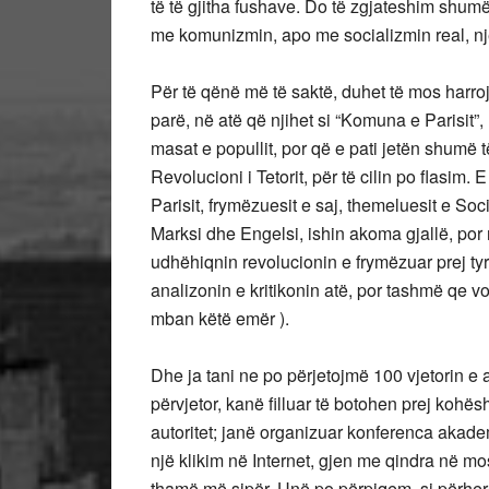
të të gjitha fushave. Do të zgjateshim shum
me komunizmin, apo me socializmin real, një
Për të qënë më të saktë, duhet të mos harroj
parë, në atë që njihet si “Komuna e Parisit”,
masat e popullit, por që e pati jetën shumë t
Revolucioni i Tetorit, për të cilin po flasim
Parisit, frymëzuesit e saj, themeluesit e Soc
Marksi dhe Engelsi, ishin akoma gjallë, por 
udhëhiqnin revolucionin e frymëzuar prej tyr
analizonin e kritikonin atë, por tashmë qe vo
mban këtë emër ).
Dhe ja tani ne po përjetojmë 100 vjetorin e a
përvjetor, kanë filluar të botohen prej kohës
autoritet; janë organizuar konferenca akadem
një klikim në Internet, gjen me qindra në mo
thamë më sipër. Unë po përpiqem, si përher