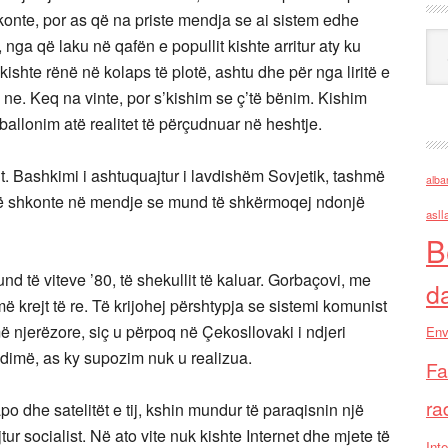
konte, por as që na priste mendja se ai sistem edhe
Ark
 nga që laku në qafën e popullit kishte arritur aty ku
shte rënë në kolaps të plotë, ashtu dhe për nga liritë e
 ne. Keq na vinte, por s’kishim se ç’të bënim. Kishim
rballonim atë realitet të përçudnuar në heshtje.
it. Bashkimi i ashtuquajtur i lavdishëm Sovjetik, tashmë
alba
ë të shkonte në mendje se mund të shkërmoqej ndonjë
asll
B
nd të viteve ’80, të shekullit të kaluar. Gorbaçovi, me
d
ë krejt të re. Të krijohej përshtypja se sistemi komunist
njerëzore, siç u përpoq në Çekosllovaki i ndjeri
Env
 dimë, as ky supozim nuk u realizua.
Fa
ra
 dhe satelitët e tij, kshin mundur të paraqisnin një
jtur socialist. Në ato vite nuk kishte Internet dhe mjete të
Inte