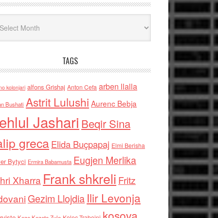
iv
TAGS
arben llalla
alfons Grishaj
Anton Cefa
no kolonjari
Astrit Lulushi
Aurenc Bebja
an Bushati
ehlul Jashari
Beqir Sina
alip greca
Elida Buçpapaj
Elmi Berisha
Eugjen Merlika
er Bytyci
Ermira Babamusta
Frank shkreli
hri Xharra
Fritz
Ilir Levonja
Gezim Llojdia
dovani
kosova
rviste
Kolec Traboini
Keze Kozeta Zylo