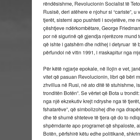
rëndësishme, Revolucionin Socialist të Tetori
Rusisë, deri atëhere e njohur si “cariste”, u
tjerët, sistemi apo pushteti i sovjetëve, me n
çështjeve ndërkombëtare, George Friedman, 
por në sigurinë që gjendja njerëzore mund të 
që ishte i gatshëm dhe ndihej i detyruar të b
përfundoi në vitin 1991, i rraskapitur nga mje
Për këtë ngjarje epokale, në llojin e vet, ja
vitet që pasuan Revolucionin, libri që bëri
zhvillua në Rusi, në ato ditë të stuhishme, i
tronditën Botën”. Se vërtet që Bota u trondit
nga një ekzekutiv krejt ndryshe nga të tjerët
fshatarëve”, që simbolizohej dhe nga drapër
dhe të shumë shteteve të tjera që do to ndiq
shpërndante apo programet që shpaloste, ai
Botën, përfshirë këtu edhe politikanë, shkrima