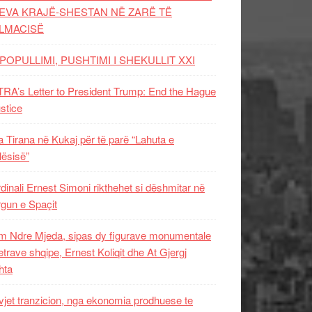
EVA KRAJË-SHESTAN NË ZARË TË
LMACISË
POPULLIMI, PUSHTIMI I SHEKULLIT XXI
RA’s Letter to President Trump: End the Hague
ustice
 Tirana në Kukaj për të parë “Lahuta e
ësisë”
dinali Ernest Simoni rikthehet si dëshmitar në
gun e Spaçit
 Ndre Mjeda, sipas dy figurave monumentale
letrave shqipe, Ernest Koliqit dhe At Gjergj
hta
vjet tranzicion, nga ekonomia prodhuese te