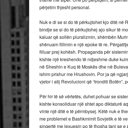
përjetim thjesht personal.
Nuk e di se si do të përkujtohet kjo ditë në
bindje se si do të përkujtohej ajo sikur të m
kaluar që sollën pluralizmin, shëmbën Muri
shënuam fillimin e një epoke të re. Përgatit
filluar prej kohësh. Propaganda për sistemin e
kishte një kreshendo të ndjeshme duke ku
në Sheshin e Kuq të Moskës dhe në Bulevard
ishim prishur me Hrushovin. Por ja që ngjarj
vjetor i atij Revolucioni që “tronditi Botën”, 
Për hir të së vërtetës, duhet pohuar se siste
kishte konsoliduar një shtet apo diktaturë 
vinte një ditë e të përmbysej. Këtë nuk e th
me problemet e Bashkmimit Sovjetik e të ve
sinqertë me lexuesin po të thosha tani se e 