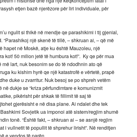
pretim i historisë dhe nga një keqkonceptim fatal i
asysh etjen bazë njerëzore për liri individuale, për
u ngulit si thikë në mendje qe parashikimi i tij gjenial,
. “Parashikoj një skenë të tillë, – shkruan ai, – që më
të hapet në Moskë, atje ku është Mauzoleu, një
a kot! 50 milion jetë të humbura kot!”. Ky qe për mua
ë më lart, nuk besonim se do të ndodhnin ato që
ruga ku kishim hyrë qe një katastrofë e vërtetë, prapë
 edhe duke u zvarritur. Nuk besoj se po shpreh vetëm
 në dukje se “kriza përfundimtare e komunizmit
ke, pikërisht për shkak të fillimit të saj të
tohet gjerësisht e në disa plane. Ai ndalet dhe tek
r Bashkimi Sovjetik ua imponoi atë sistem/regjim shumë
din tonë. “Është fakt, – shkruan ai – se asnjë regjim
 i vullnetit të popullit të shprehur lirisht”. Në renditjen
inë e vendos të parën.