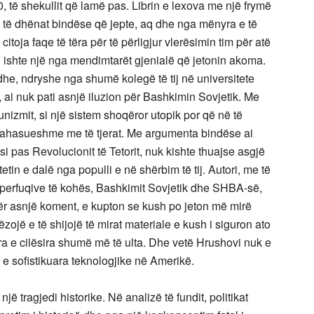
0, të shekullit që lamë pas. Librin e lexova me një frymë
 e të dhënat bindëse që jepte, aq dhe nga mënyra e të
citoja faqe të tëra për të përligjur vlerësimin tim për atë
i ishte një nga mendimtarët gjenialë që jetonin akoma.
dhe, ndryshe nga shumë kolegë të tij në universitete
ai nuk pati asnjë iluzion për Bashkimin Sovjetik. Me
unizmit, si një sistem shoqëror utopik por që në të
akrahasueshme me të tjerat. Me argumenta bindëse ai
i pas Revolucionit të Tetorit, nuk kishte thuajse asgjë
tin e dalë nga populli e në shërbim të tij. Autori, me të
uperfuqive të kohës, Bashkimit Sovjetik dhe SHBA-së,
ër asnjë koment, e kupton se kush po jeton më mirë
ëzojë e të shijojë të mirat materiale e kush i siguron ato
 e cilësira shumë më të ulta. Dhe vetë Hrushovi nuk e
t e sofistikuara teknologjike në Amerikë.
 tragjedi historike. Në analizë të fundit, politikat