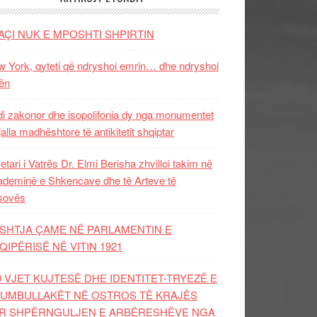
AÇI NUK E MPOSHTI SHPIRTIN
 York, qyteti që ndryshoi emrin… dhe ndryshoi
ën
i zakonor dhe isopolifonia dy nga monumentet
jalla madhështore të antikitetit shqiptar
etari i Vatrës Dr. Elmi Berisha zhvilloi takim në
deminë e Shkencave dhe të Arteve të
sovës
SHTJA ÇAME NË PARLAMENTIN E
QIPËRISË NË VITIN 1921
0 VJET KUJTESË DHE IDENTITET-TRYEZË E
UMBULLAKËT NË OSTROS TË KRAJËS
R SHPËRNGULJEN E ARBËRESHËVE NGA