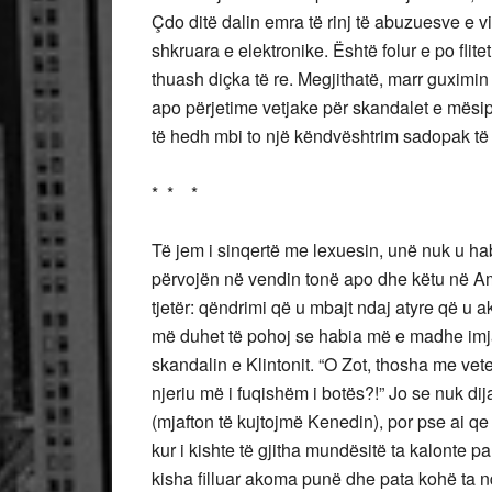
Çdo ditë dalin emra të rinj të abuzuesve e vi
shkruara e elektronike. Është folur e po fli
thuash diçka të re. Megjithatë, marr guximi
apo përjetime vetjake për skandalet e mësi
të hedh mbi to një këndvështrim sadopak të
* * *
Të jem i sinqertë me lexuesin, unë nuk u ha
përvojën në vendin tonë apo dhe këtu në Am
tjetër: qëndrimi që u mbajt ndaj atyre që u 
më duhet të pohoj se habia më e madhe imja
skandalin e Klintonit. “O Zot, thosha me vete
njeriu më i fuqishëm i botës?!” Jo se nuk dij
(mjafton të kujtojmë Kenedin), por pse ai qe t
kur i kishte të gjitha mundësitë ta kalonte pa
kisha filluar akoma punë dhe pata kohë ta nd