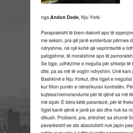
nga
Andon Dede
, Nju York/
Paraprakisht të biem dakord apo të sqarojmë
me seksin, pra që janë evidentuar përmes 
ndryshme, në një kohë që veprimtaritë e lid
paligjshme, të moralshme apo të pamoralsh
Se ligje, udhëzime e rregulla për shkelje të 
dite, pa as më të voglin ndryshim. Unë kam
Bashkinë e Nju Yorkut, dhe ligjet e rregull
kur fillon punën e nënshkuran kontratën. Pë
kujtesa/memorandume për të qënë sa më të k
më sipër. E bëra këtë parantezë, për të thek
ligjet kanë qënë e janë po ato dhe nuk ka n
dikush. Problemi, pra, shtrohet: sa shumë 
pavarësisht se ato absolutisht nuk japin pasq
prillin si muajin e luftës kundër ngacmimeve