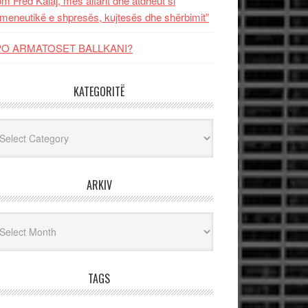
m Fred Kalaj, mes altarit dhe atdheut si
meneutikë e shpresës, kujtesës dhe shërbimit”
PO ARMATOSET BALLKANI?
KATEGORITË
egoritë
ARKIV
iv
TAGS