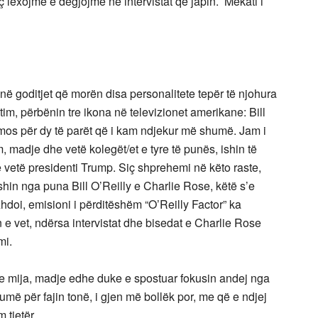
ç lexojmë e dëgjojmë në intervistat që japin. Mëkati i
në goditjet që morën disa personalitete tepër të njohura
tim, përbënin tre ikona në televizionet amerikane: Bill
omos për dy të parët që i kam ndjekur më shumë. Jam i
, madje dhe vetë kolegët/et e tyre të punës, ishin të
 vetë presidenti Trump. Siç shprehemi në këto raste,
in nga puna Bill O’Reilly e Charlie Rose, këtë s’e
hdoi, emisioni i përditëshëm “O’Reilly Factor” ka
 e vet, ndërsa intervistat dhe bisedat e Charlie Rose
mi.
 e mija, madje edhe duke e spostuar fokusin andej nga
umë për fajin tonë, i gjen më bollëk por, me që e ndjej
 tjetër.