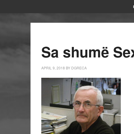
Sa shumë Se
APRIL 9, 2018
BY
DGRECA