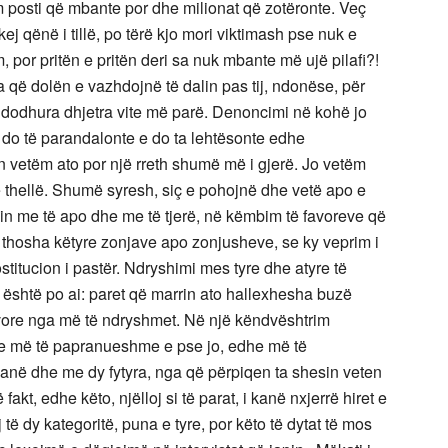
m posti që mbante por dhe milionat që zotëronte. Veç
ej qënë i tillë, po tërë kjo mori viktimash pse nuk e
or pritën e pritën deri sa nuk mbante më ujë pilafi?!
 që dolën e vazhdojnë të dalin pas tij, ndonëse, për
 ndodhura dhjetra vite më parë. Denoncimi në kohë jo
 do të parandalonte e do ta lehtësonte edhe
 vetëm ato por një rreth shumë më i gjerë. Jo vetëm
ë thellë. Shumë syresh, siç e pohojnë dhe vetë apo e
in me të apo dhe me të tjerë, në këmbim të favoreve që
’ju thosha këtyre zonjave apo zonjusheve, se ky veprim i
titucion i pastër. Ndryshimi mes tyre dhe atyre të
 është po ai: paret që marrin ato hallexhesha buzë
favore nga më të ndryshmet. Në një këndvështrim
edhe më të papranueshme e pse jo, edhe më të
anë dhe me dy fytyra, nga që përpiqen ta shesin veten
kt, edhe këto, njëlloj si të parat, i kanë nxjerrë hiret e
j të dy kategoritë, puna e tyre, por këto të dytat të mos