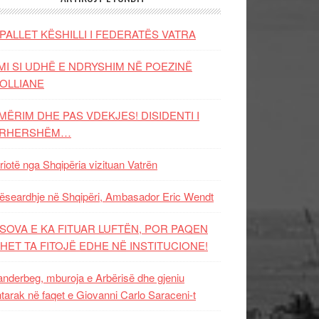
PALLET KËSHILLI I FEDERATËS VATRA
MI SI UDHË E NDRYSHIM NË POEZINË
OLLIANE
MËRIM DHE PAS VDEKJES! DISIDENTI I
ËRHERSHËM…
riotë nga Shqipëria vizituan Vatrën
ëseardhje në Shqipëri, Ambasador Eric Wendt
SOVA E KA FITUAR LUFTËN, POR PAQEN
HET TA FITOJË EDHE NË INSTITUCIONE!
nderbeg, mburoja e Arbërisë dhe gjeniu
tarak në faqet e Giovanni Carlo Saraceni-t