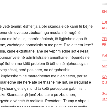
SH
LU
 vetë temën: është fjala për skandale që kanë të bëjnë
AG
denoncimeve apo zbuluar nga mediat në rrugë të
hura me këto lloj marrëdhëniesh, të ligjëshme apo të
ZË
P
me, vazhdojnë normalisht si më parë. Pse e them këtë?
tilla, kanë ekzistuar e janë në veprim edhe sot e kësaj
Pat
 punuar vetë në administratën amerikane, nëpunës në
at që lidhen me këtë problem të bëhen të njohura qysh
Mir
rveç kësaj, herë pas here, na dërgoheshin
ujdesshëm në marrëdhëniet me njeri tjetrin, për sa
KO
suar edhe një herë atë që thashë më lart, se rregullat e
DU
dryshuar gjë, siç mund ta ketë perceptuar gabimisht
Sca
Seks-Skandale që janë zbuluar e po zbulohen,
ush
yrën e vërtetë të realitetit. Presidenti Trump e shpalli
 seksuale por, për mendimin tim, nuk ka për të sjellë