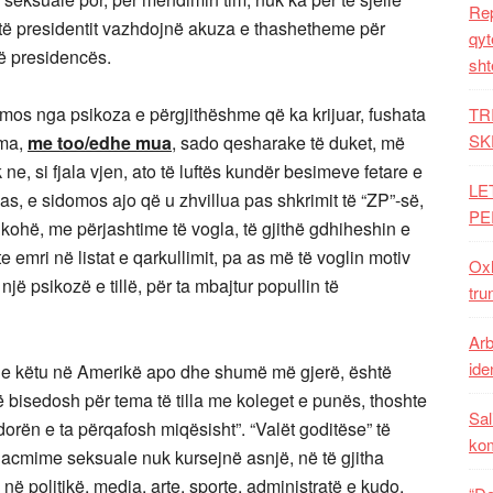
Rep
etë presidentit vazhdojnë akuza e thashetheme për
qyt
të presidencës.
sht
mos nga psikoza e përgjithëshme që ka krijuar, fushata
TR
SK
oma,
me too/edhe mua
, sado qesharake të duket, më
ne, si fjala vjen, ato të luftës kundër besimeve fetare e
LE
, e sidomos ajo që u zhvillua pas shkrimit të “ZP”-së,
PE
të kohë, me përjashtime të vogla, të gjithë gdhiheshin e
 emri në listat e qarkullimit, pa as më të voglin motiv
Oxh
jë psikozë e tillë, për ta mbajtur popullin të
tru
Arb
iden
he këtu në Amerikë apo dhe shumë më gjerë, është
 të bisedosh për tema të tilla me koleget e punës, thoshte
Sal
dorën e ta përqafosh miqësisht”. “Valët goditëse” të
ko
acmime seksuale nuk kursejnë asnjë, në të gjitha
 në politikë, media, arte, sporte, administratë e kudo.