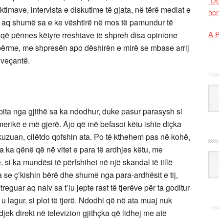
“Do
ktimave, intervista e diskutime të gjata, në tërë mediat e
her
tet aq shumë sa e ke vështirë në mos të pamundur të
A 
n që përmes këtyre rreshtave të shpreh disa opinione
përme, me shpresën apo dëshirën e mirë se mbase arrij
 veçantë.
Kat
bita nga gjithë sa ka ndodhur, duke pasur parasysh si
erikë e më gjerë. Ajo që më befasoi këtu ishte diçka
akuzuan, cilëtdo qofshin ata. Po të kthehem pas në kohë,
 ka qënë që në vitet e para të ardhjes këtu, me
Ark
, si ka mundësi të përfshihet në një skandal të tillë
a se ç’kishin bërë dhe shumë nga para-ardhësit e tij,
reguar aq naiv sa t’iu jepte rast të tjerëve për ta goditur
 u lagur, si plot të tjerë. Ndodhi që në ata muaj nuk
jek direkt në televizion gjithçka që lidhej me atë