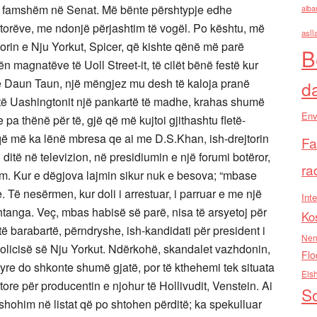
 e famshëm në Senat. Më bënte përshtypje edhe
alba
orëve, me ndonjë përjashtim të vogël. Po kështu, më
asll
rin e Nju Yorkut, Spicer, që kishte qënë më parë
B
tën magnatëve të Uoll Street-it, të cilët bënë festë kur
ë Daun Taun, një mëngjez mu desh të kaloja pranë
d
të Uashingtonit një pankartë të madhe, krahas shumë
Env
 pa thënë për të, gjë që më kujtoi gjithashtu fletë-
h që më ka lënë mbresa qe ai me D.S.Khan, ish-drejtorin
Fa
ditë në televizion, në presidiumin e një forumi botëror,
ra
m. Kur e dëgjova lajmin sikur nuk e besova; “mbase
. Të nesërmen, kur doli i arrestuar, i parruar e me një
Inte
htanga. Veç, mbas habisë së parë, nisa të arsyetoj për
Ko
thë të barabartë, përndryshe, ish-kandidati për president i
Nen
policisë së Nju Yorkut. Ndërkohë, skandalet vazhdonin,
Flo
re do shkonte shumë gjatë, por të kthehemi tek situata
Els
re për producentin e njohur të Hollivudit, Venstein. Ai
So
shohim në listat që po shtohen përditë; ka spekulluar