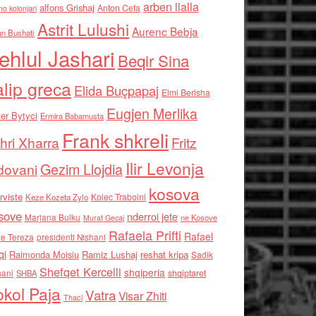
arben llalla
alfons Grishaj
Anton Cefa
no kolonjari
Astrit Lulushi
Aurenc Bebja
an Bushati
ehlul Jashari
Beqir Sina
alip greca
Elida Buçpapaj
Elmi Berisha
Eugjen Merlika
er Bytyci
Ermira Babamusta
Frank shkreli
hri Xharra
Fritz
Ilir Levonja
Gezim Llojdia
dovani
kosova
rviste
Kolec Traboini
Keze Kozeta Zylo
sove
nderroi jete
Marjana Bulku
ne Kosove
Murat Gecaj
Rafaela Prifti
Rafael
e Tereza
presidenti Nishani
qi
Raimonda Moisiu
Ramiz Lushaj
reshat kripa
Sadik
Shefqet Kercelli
shqiperia
hani
shqiptaret
SHBA
kol Paja
Vatra
Visar Zhiti
Thaci