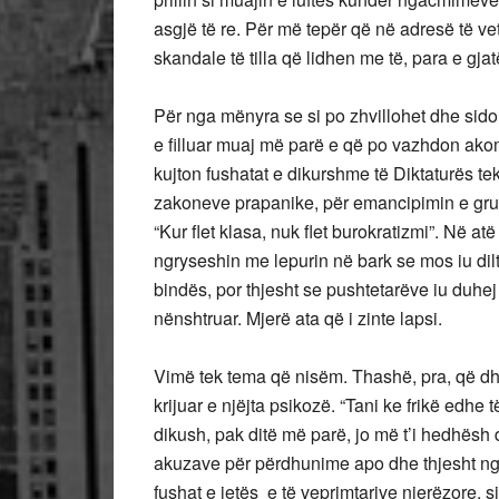
asgjë të re. Për më tepër që në adresë të v
skandale të tilla që lidhen me të, para e gja
Për nga mënyra se si po zhvillohet dhe sido
e filluar muaj më parë e që po vazhdon ak
kujton fushatat e dikurshme të Diktaturës tek 
zakoneve prapanike, për emancipimin e gruas
“Kur flet klasa, nuk flet burokratizmi”. Në a
ngryseshin me lepurin në bark se mos iu dilte
bindës, por thjesht se pushtetarëve iu duhej n
nënshtruar. Mjerë ata që i zinte lapsi.
Vimë tek tema që nisëm. Thashë, pra, që d
krijuar e njëjta psikozë. “Tani ke frikë edhe
dikush, pak ditë më parë, jo më t’i hedhësh 
akuzave për përdhunime apo dhe thjesht ng
fushat e jetës e të veprimtarive njerëzore, si