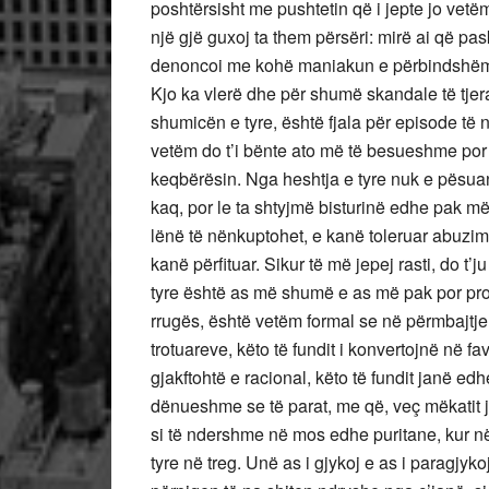
poshtërsisht me pushtetin që i jepte jo vetë
një gjë guxoj ta them përsëri: mirë ai që pask
denoncoi me kohë maniakun e përbindshëm, p
Kjo ka vlerë dhe për shumë skandale të tjera
shumicën e tyre, është fjala për episode të
vetëm do t’i bënte ato më të besueshme por
keqbërësin. Nga heshtja e tyre nuk e pësuan
kaq, por le ta shtyjmë bisturinë edhe pak m
lënë të nënkuptohet, e kanë toleruar abuzim
kanë përfituar. Sikur të më jepej rasti, do t
tyre është as më shumë e as më pak por pros
rrugës, është vetëm formal se në përmbajtje
trotuareve, këto të fundit i konvertojnë në 
gjakftohtë e racional, këto të fundit janë 
dënueshme se të parat, me që, veç mëkatit j
si të ndershme në mos edhe puritane, kur në fa
tyre në treg. Unë as i gjykoj e as i paragjyko