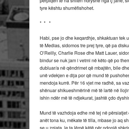
përpiqen të na shiten ndryshe nga ç’janë, si
tyre kështu shumëfishohet.
* * *
Habi, pse jo dhe keqardhje, shkaktuan tek u
të Medias, sidomos tre prej tyre, që pa disku
O’Reilly, Charlie Rose dhe Matt Lauer, sid
bindur se nuk jam i vetmi në këto që po them
dubluar/a në qëndrimet që mbajtën, bile dhe
unë vdekjen e dija por që mund të pushohesh
mendoja kurrë. Për 16 vjet me radhë, sa vaz
shënuar shikueshmërinë më të lartë në llojin
ishin ndër më të ndjekurat, jashtë çdo dyshi
Mund të vazhdoja edhe më tej në përsiatjet
anët tona ku, mëkate të tilla, mbase jo aq sh
se u zgjata, le ta lëmë këtë për ndonjë shkrim