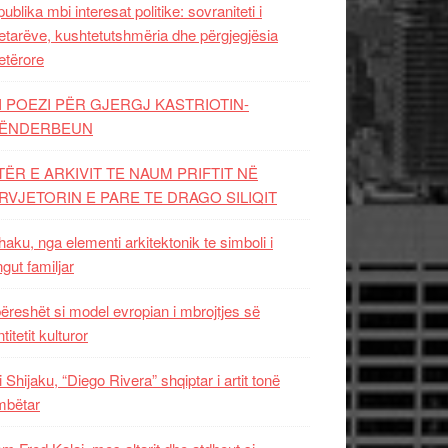
ublika mbi interesat politike: sovraniteti i
etarëve, kushtetutshmëria dhe përgjegjësia
etërore
I POEZI PËR GJERGJ KASTRIOTIN-
ËNDERBEUN
TËR E ARKIVIT TE NAUM PRIFTIT NË
RVJETORIN E PARE TE DRAGO SILIQIT
aku, nga elementi arkitektonik te simboli i
ngut familjar
ëreshët si model evropian i mbrojtjes së
titetit kulturor
i Shijaku, “Diego Rivera” shqiptar i artit tonë
mbëtar