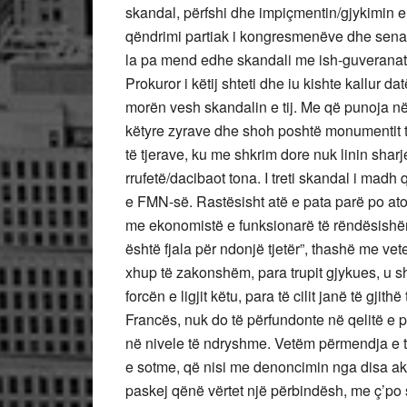
skandal, përfshi dhe impiçmentin/gjykimin
qëndrimi partiak i kongresmenëve dhe senat
la pa mend edhe skandali me ish-guveranato
Prokuror i këtij shteti dhe iu kishte kallur da
morën vesh skandalin e tij. Me që punoja n
këtyre zyrave dhe shoh poshtë monumentit 
të tjerave, ku me shkrim dore nuk linin sharje
rrufetë/dacibaot tona. I treti skandal i mad
e FMN-së. Rastësisht atë e pata parë po ato 
me ekonomistë e funksionarë të rëndësishë
është fjala për ndonjë tjetër”, thashë me vete
xhup të zakonshëm, para trupit gjykues, u s
forcën e ligjit këtu, para të cilit janë të gji
Francës, nuk do të përfundonte në qelitë e 
në nivele të ndryshme. Vetëm përmendja e ty
e sotme, që nisi me denoncimin nga disa akto
paskej qënë vërtet një përbindësh, me ç’po 