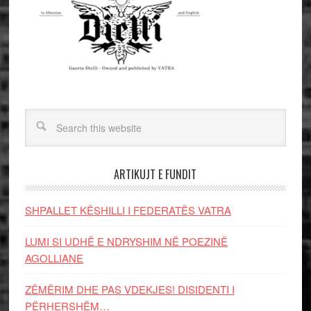
ARTIKUJT E FUNDIT
SHPALLET KËSHILLI I FEDERATËS VATRA
LUMI SI UDHË E NDRYSHIM NË POEZINË
AGOLLIANE
ZËMËRIM DHE PAS VDEKJES! DISIDENTI I
PËRHERSHËM…