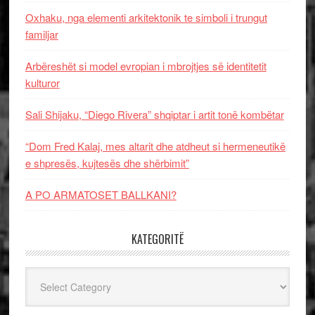
Oxhaku, nga elementi arkitektonik te simboli i trungut
familjar
Arbëreshët si model evropian i mbrojtjes së identitetit
kulturor
Sali Shijaku, “Diego Rivera” shqiptar i artit tonë kombëtar
“Dom Fred Kalaj, mes altarit dhe atdheut si hermeneutikë
e shpresës, kujtesës dhe shërbimit”
A PO ARMATOSET BALLKANI?
KATEGORITË
Kategoritë