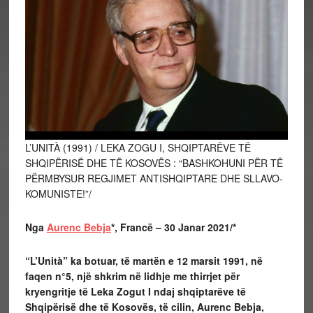
L’UNITÀ (1991) / LEKA ZOGU I, SHQIPTARËVE TË
SHQIPËRISË DHE TË KOSOVËS : “BASHKOHUNI PËR TË
PËRMBYSUR REGJIMET ANTISHQIPTARE DHE SLLAVO-
KOMUNISTE!”/
Nga
Aurenc Bebja
*, Francë – 30 Janar 2021/*
“L’Unità” ka botuar, të martën e 12 marsit 1991, në
faqen n°5, një shkrim në lidhje me thirrjet për
kryengritje
të Leka Zogut I ndaj shqiptarëve të
Shqipërisë dhe të Kosovës, të cilin, Aurenc Bebja,