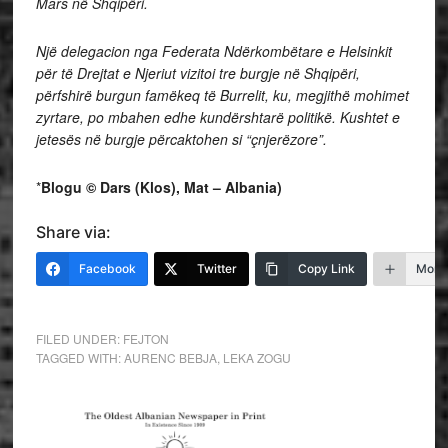
Mars në Shqipëri.
Një delegacion nga Federata Ndërkombëtare e Helsinkit
për të Drejtat e Njeriut vizitoi tre burgje në Shqipëri,
përfshirë burgun famëkeq të Burrelit, ku, megjithë mohimet
zyrtare, po mbahen edhe kundërshtarë politikë. Kushtet e
jetesës në burgje përcaktohen si “çnjerëzore”.
*
Blogu © Dars (Klos), Mat – Albania)
Share via:
Facebook
Twitter
Copy Link
More
FILED UNDER:
FEJTON
TAGGED WITH:
AURENC BEBJA
,
LEKA ZOGU