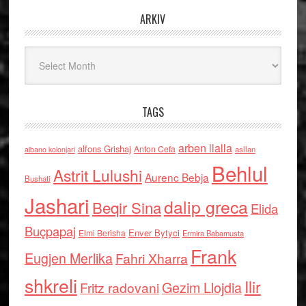
ARKIV
Arkiv
TAGS
arben llalla
alfons Grishaj
Anton Cefa
asllan
albano kolonjari
Behlul
Astrit Lulushi
Aurenc Bebja
Bushati
Jashari
dalip greca
Beqir Sina
Elida
Buçpapaj
Enver Bytyci
Elmi Berisha
Ermira Babamusta
Frank
Eugjen Merlika
Fahri Xharra
shkreli
Ilir
Gezim Llojdia
Fritz radovani