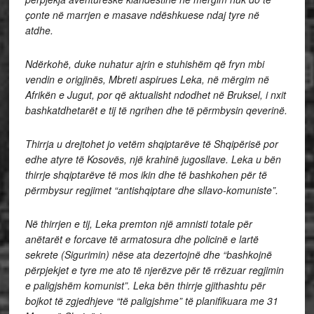
çonte në marrjen e masave ndëshkuese ndaj tyre në
atdhe.
Ndërkohë, duke nuhatur ajrin e stuhishëm që fryn mbi
vendin e origjinës, Mbreti aspirues Leka, në mërgim në
Afrikën e Jugut, por që aktualisht ndodhet në Bruksel, i nxit
bashkatdhetarët e tij të ngrihen dhe të përmbysin qeverinë.
Thirrja u drejtohet jo vetëm shqiptarëve të Shqipërisë por
edhe atyre të Kosovës, një krahinë jugosllave. Leka u bën
thirrje shqiptarëve të mos ikin dhe të bashkohen për të
përmbysur regjimet “antishqiptare dhe sllavo-komuniste”.
Në thirrjen e tij, Leka premton një amnisti totale për
anëtarët e forcave të armatosura dhe policinë e lartë
sekrete (Sigurimin) nëse ata dezertojnë dhe “bashkojnë
përpjekjet e tyre me ato të njerëzve për të rrëzuar regjimin
e paligjshëm komunist”.
Leka bën thirrje gjithashtu për
bojkot të zgjedhjeve “të paligjshme” të planifikuara me 31