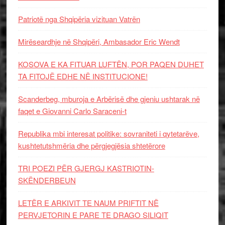
Patriotë nga Shqipëria vizituan Vatrën
Mirëseardhje në Shqipëri, Ambasador Eric Wendt
KOSOVA E KA FITUAR LUFTËN, POR PAQEN DUHET
TA FITOJË EDHE NË INSTITUCIONE!
Scanderbeg, mburoja e Arbërisë dhe gjeniu ushtarak në
faqet e Giovanni Carlo Saraceni-t
Republika mbi interesat politike: sovraniteti i qytetarëve,
kushtetutshmëria dhe përgjegjësia shtetërore
TRI POEZI PËR GJERGJ KASTRIOTIN-
SKËNDERBEUN
LETËR E ARKIVIT TE NAUM PRIFTIT NË
PERVJETORIN E PARE TE DRAGO SILIQIT