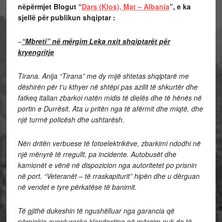
nëpërmjet Blogut “
Dars (Klos), Mat – Albania
”, e ka
sjellë për publikun shqiptar :
–
“Mbreti” në mërgim Leka nxit shqiptarët për
kryengritje
Tirana. Anija “Tirana” me dy mijë shtetas shqiptarë me
dëshirën për t’u kthyer në shtëpi pas azilit të shkurtër dhe
fatkeq italian zbarkoi natën midis të dielës dhe të hënës në
portin e Durrësit. Ata u pritën nga të afërmit dhe miqtë, dhe
një turmë policësh dhe ushtarësh.
Nën dritën verbuese të fotoelektrikëve, zbarkimi ndodhi në
një mënyrë të rregullt, pa incidente. Autobusët dhe
kamionët e vënë në dispozicion nga autoritetet po prisnin
në port. “Veteranët – të rraskapiturit” hipën dhe u dërguan
në vendet e tyre përkatëse të banimit.
Të gjithë dukeshin të ngushëlluar nga garancia që
përpjekja aventureske klandestine në mërgim nuk do të