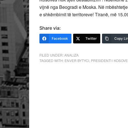
vijnë nga Beogradi e Moska. Në mbështetje t
e shkëmbimit të territoreve! Tiranë, më 15.
Share via:
Facebook
Twitter
Copy Li
FILED UNDER:
ANALIZA
TAGGED WITH:
ENVER BYTYCI
,
PRESIDENTI I KOSOV