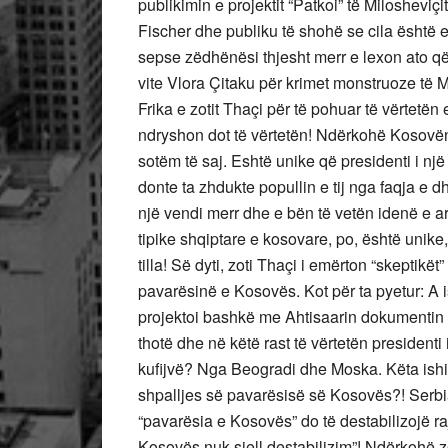
publikimin e projektit “Patkoi” të Milosheviçi
Fischer dhe publiku të shohë se cila është 
sepse zëdhënësi thjesht merr e lexon ato q
vite Vlora Çitaku për krimet monstruoze të 
Frika e zotit Thaçi për të pohuar të vërtetën
ndryshon dot të vërtetën! Ndërkohë Kosovën e
sotëm të saj. Eshtë unike që presidenti i një
donte ta zhdukte popullin e tij nga faqja e d
një vendi merr dhe e bën të vetën idenë e arm
tipike shqiptare e kosovare, po, është unike
tilla! Së dyti, zoti Thaçi i emërton “skeptikët”
pavarësinë e Kosovës. Kot për ta pyetur: A 
projektoi bashkë me Ahtisaarin dokumentin
thotë dhe në këtë rast të vërtetën president
kufijvë? Nga Beogradi dhe Moska. Këta ishin 
shpalljes së pavarësisë së Kosovës?! Serb
“pavarësia e Kosovës” do të destabilizojë r
Kosovës nuk sjell destabilizim”! Ndërkohë zo