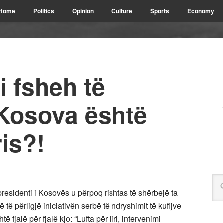
Home
Politics
Opinion
Culture
Sports
Economy
i fsheh të
 Kosova është
ris?!
residenti i Kosovës u përpoq rishtas të shërbejë ta
 të përligjë iniciativën serbë të ndryshimit të kufijve
 fjalë për fjalë kjo: “Lufta për liri, intervenimi