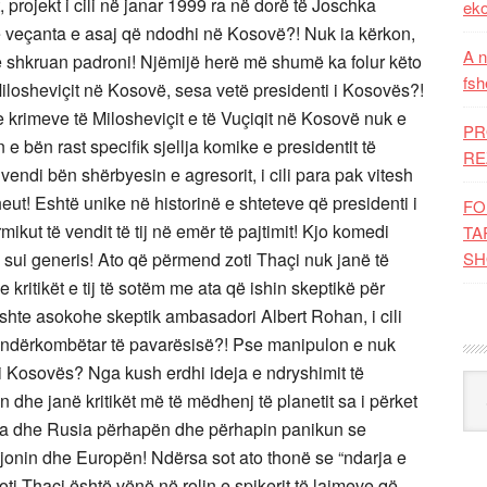
t, projekt i cili në janar 1999 ra në dorë të Joschka
eko
e veçanta e asaj që ndodhi në Kosovë?! Nuk ia kërkon,
A n
ë shkruan padroni! Njëmijë herë më shumë ka folur këto
fsh
Milosheviçit në Kosovë, sesa vetë presidenti i Kosovës?!
 e krimeve të Milosheviçit e të Vuçiqit në Kosovë nuk e
PR
 bën rast specifik sjellja komike e presidentit të
RE
 vendi bën shërbyesin e agresorit, i cili para pak vitesh
heut! Eshtë unike në historinë e shteteve që presidenti i
FO
ikut të vendit të tij në emër të pajtimit! Kjo komedi
TA
, sui generis! Ato që përmend zoti Thaçi nuk janë të
SH
 e kritikët e tij të sotëm me ata që ishin skeptikë për
ishte asokohe skeptik ambasadori Albert Rohan, i cili
 ndërkombëtar të pavarësisë?! Pse manipulon e nuk
i i Kosovës? Nga kush erdhi ideja e ndryshimit të
Kat
dhe janë kritikët më të mëdhenj të planetit sa i përket
ia dhe Rusia përhapën dhe përhapin panikun se
ajonin dhe Europën! Ndërsa sot ato thonë se “ndarja e
ti Thaçi është vënë në rolin e spikerit të lajmeve që