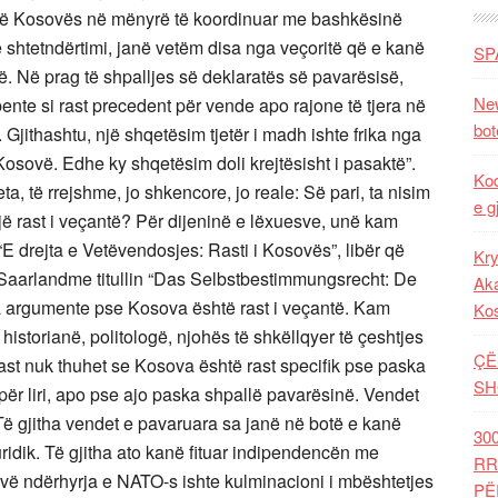
 së Kosovës në mënyrë të koordinuar me bashkësinë
shtetndërtimi, janë vetëm disa nga veçoritë që e kanë
SP
të. Në prag të shpalljes së deklaratës së pavarësisë,
New
nte si rast precedent për vende apo rajone të tjera në
bot
 Gjithashtu, një shqetësim tjetër i madh ishte frika nga
Kosovë. Edhe ky shqetësim doli krejtësisht i pasaktë”.
Kod
a, të rrejshme, jo shkencore, jo reale: Së pari, ta nisim
e g
 rast i veçantë? Për dijeninë e lëxuesve, unë kam
n “E drejta e Vetëvendosjes: Rasti i Kosovës”, libër që
Kry
 Saarlandme titullin “Das Selbstbestimmungsrecht: De
Aka
a argumente pse Kosova është rast i veçantë. Kam
Ko
historianë, politologë, njohës të shkëllqyer të çeshtjes
ÇË
rast nuk thuhet se Kosova është rast specifik pse paska
SH
për liri, apo pse ajo paska shpallë pavarësinë. Vendet
 Të gjitha vendet e pavaruara sa janë në botë e kanë
30
uridik. Të gjitha ato kanë fituar indipendencën me
RR
ë ndërhyrja e NATO-s ishte kulminacioni i mbështetjes
PË