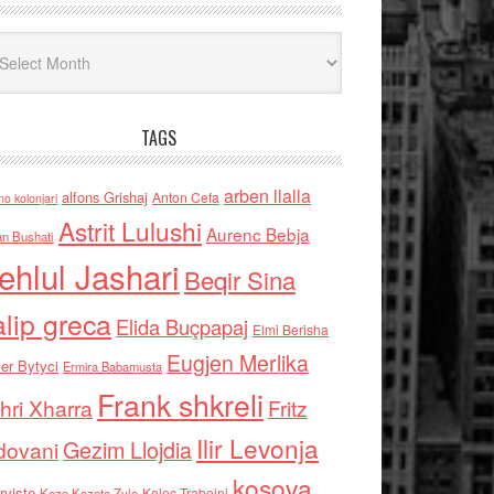
iv
TAGS
arben llalla
alfons Grishaj
Anton Cefa
no kolonjari
Astrit Lulushi
Aurenc Bebja
an Bushati
ehlul Jashari
Beqir Sina
alip greca
Elida Buçpapaj
Elmi Berisha
Eugjen Merlika
er Bytyci
Ermira Babamusta
Frank shkreli
hri Xharra
Fritz
Ilir Levonja
Gezim Llojdia
dovani
kosova
rviste
Kolec Traboini
Keze Kozeta Zylo