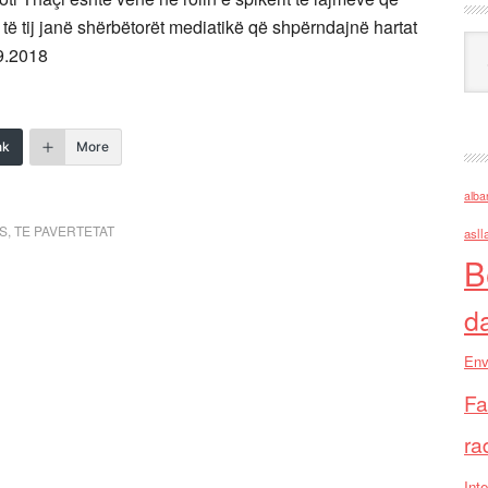
ë tij janë shërbëtorët mediatikë që shpërndajnë hartat
Ark
09.2018
nk
More
alba
ES
,
TE PAVERTETAT
asll
B
d
Env
Fa
ra
Inte