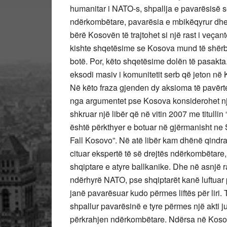
humanitar i NATO-s, shpallja e pavarësisë
ndërkombëtare, pavarësia e mbikëqyrur dhe 
bërë Kosovën të trajtohet si një rast i veçan
kishte shqetësime se Kosova mund të shërbe
botë. Por, këto shqetësime dolën të pasakta.
eksodi masiv i komunitetit serb që jeton në 
Në këto fraza gjenden dy aksioma të pavërtet
nga argumentet pse Kosova konsiderohet një
shkruar një libër që në vitin 2007 me titulli
është përkthyer e botuar në gjërmanisht ne
Fall Kosovo”. Në atë libër kam dhënë qindr
cituar ekspertë të së drejtës ndërkombëtare, 
shqiptare e atyre ballkanike. Dhe në asnjë 
ndërhyrë NATO, pse shqiptarët kanë luftuar 
janë pavarësuar kudo përmes liftës për liri.
shpallur pavarësinë e tyre përmes një akti j
përkrahjen ndërkombëtare. Ndërsa në Kosov