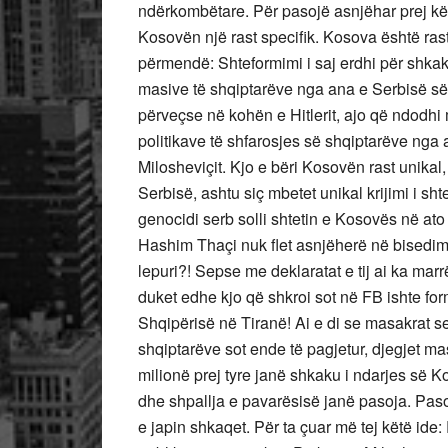
ndërkombëtare. Për pasojë asnjëhar prej k
Kosovën një rast specifik. Kosova është rast
përmendë: Shteformimi i saj erdhi për shkak 
masive të shqiptarëve nga ana e Serbisë së
përveçse në kohën e Hitlerit, ajo që ndodhi m
politikave të shfarosjes së shqiptarëve nga
Milosheviçit. Kjo e bëri Kosovën rast unikal, 
Serbisë, ashtu siç mbetet unikal krijimi i shteti
genocidi serb solli shtetin e Kosovës në ato
Hashim Thaçi nuk flet asnjëherë në bisedime 
lepuri?! Sepse me deklaratat e tij ai ka marr
duket edhe kjo që shkroi sot në FB ishte for
Shqipërisë në Tiranë! Ai e di se masakrat 
shqiptarëve sot ende të pagjetur, djegjet ma
milionë prej tyre janë shkaku i ndarjes së K
dhe shpallja e pavarësisë janë pasoja. Paso
e japin shkaqet. Për ta çuar më tej këtë ide: 