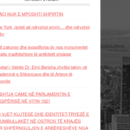
AÇI NUK E MPOSHTI SHPIRTIN
 York, qyteti që ndryshoi emrin… dhe ndryshoi
ën
i zakonor dhe isopolifonia dy nga monumentet
jalla madhështore të antikitetit shqiptar
etari i Vatrës Dr. Elmi Berisha zhvilloi takim në
deminë e Shkencave dhe të Arteve të
sovës
SHTJA ÇAME NË PARLAMENTIN E
QIPËRISË NË VITIN 1921
0 VJET KUJTESË DHE IDENTITET-TRYEZË E
UMBULLAKËT NË OSTROS TË KRAJËS
R SHPËRNGULJEN E ARBËRESHËVE NGA