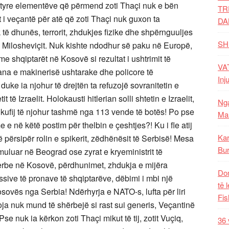
ëtyre elementëve që përmend zoti Thaçi nuk e bën
TR
 i veçantë për atë që zoti Thaçi nuk guxon ta
DA
të dhunës, terrorit, zhdukjes fizike dhe shpërnguuljes
SH
 Milosheviçit. Nuk kishte ndodhur së paku në Europë,
e shqiptarët në Kosovë si rezultat i ushtrimit të
VAT
 ana e makinerisë ushtarake dhe policore të
Inj
duke ia njohur të drejtën ta refuzojë sovranitetin e
t të Izraelit. Holokausti hitlerian solli shtetin e Izraelit,
Nga
 kufij të njohur tashmë nga 113 vende të botës! Po pse
Mal
e në këtë postim për thelbin e çeshtjes?! Ku i fle atij
Kar
ë përsipër rolin e spikerit, zëdhënësit të Serbisë! Mesa
Bur
muluar në Beograd ose zyrat e kryeministrit të
serbe në Kosovë, përdhunimet, zhdukja e mijëra
Dom
ssive të pronave të shqiptarëve, dëbimi i mbi një
të 
osovës nga Serbia! Ndërhyrja e NATO-s, lufta për liri
Fis
ja nuk mund të shërbejë si rast sui generis, Veçantinë
Pse nuk ia kërkon zoti Thaçi mikut të tij, zotit Vuçiq,
36 