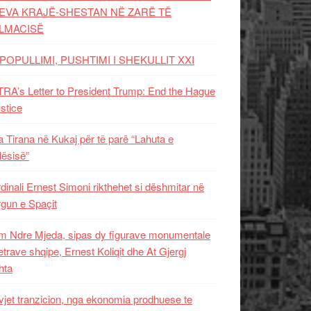
EVA KRAJË-SHESTAN NË ZARË TË
LMACISË
POPULLIMI, PUSHTIMI I SHEKULLIT XXI
RA’s Letter to President Trump: End the Hague
ustice
 Tirana në Kukaj për të parë “Lahuta e
ësisë”
dinali Ernest Simoni rikthehet si dëshmitar në
gun e Spaçit
 Ndre Mjeda, sipas dy figurave monumentale
letrave shqipe, Ernest Koliqit dhe At Gjergj
hta
vjet tranzicion, nga ekonomia prodhuese te