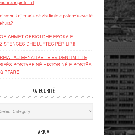
nomia e përfitimit
dihmon krijimtaria në zbulimin e potencialeve të
ehura?
OF. AHMET QERIQI DHE EPOKA E
ZISTENCЁS DHE LUFTЁS PЁR LIRI!
RMAT ALTERNATIVE TË EVIDENTIMIT TË
RIFËS POSTARE NË HISTORINË E POSTËS
QIPTARE
KATEGORITË
egoritë
ARKIV