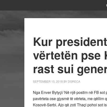
Kur president
vërtetën pse
rast sui gene
SEPTEMBER 15, 2018
BY
DGRECA
Nga Enver Bytyçi/ Në një postim në FB sot p
pavërteta ose gjysmë të vërteta, me qëllim që
Kosovë-Serbi. Ajo që zoti Thaçi pohoi sot ishtë