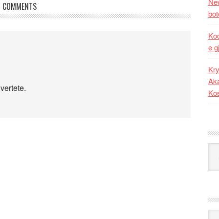
New
COMMENTS
bot
Kod
e g
Kry
Aka
vertete.
Ko
Kat
Ark