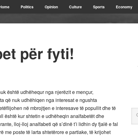
Home
Politics
Opinion
Culture
Sports
Economy
et për fyti!
 nuk është udhëhequr nga njerëzit e mençur,
ë, ata që nuk udhëhiqen nga interesat e ngushta
tëflijohen në mbrojtjen e interesave të popullit dhe të
l është kur shtetin e udhëheqin analfabetët dhe
ante, lloj-lloj analfabeti që s’dinë t’i lidhin dy fjalë e fal
ë me poste të larta shtetërore e partiake, të krijohet