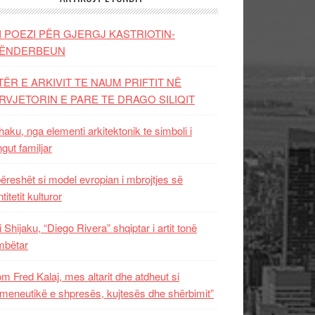
I POEZI PËR GJERGJ KASTRIOTIN-
ËNDERBEUN
TËR E ARKIVIT TE NAUM PRIFTIT NË
RVJETORIN E PARE TE DRAGO SILIQIT
aku, nga elementi arkitektonik te simboli i
ngut familjar
ëreshët si model evropian i mbrojtjes së
titetit kulturor
i Shijaku, “Diego Rivera” shqiptar i artit tonë
mbëtar
m Fred Kalaj, mes altarit dhe atdheut si
meneutikë e shpresës, kujtesës dhe shërbimit”