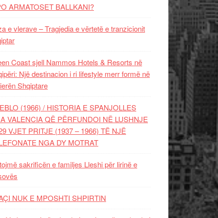
PO ARMATOSET BALLKANI?
za e vlerave – Tragjedia e vërtetë e tranzicionit
iptar
en Coast sjell Nammos Hotels & Resorts në
ipëri: Një destinacion i ri lifestyle merr formë në
ierën Shqiptare
EBLO (1966) / HISTORIA E SPANJOLLES
A VALENCIA QË PËRFUNDOI NË LUSHNJE
29 VJET PRITJE (1937 – 1966) TË NJË
LEFONATE NGA DY MOTRAT
tojmë sakrificën e familjes Lleshi për lirinë e
sovës
AÇI NUK E MPOSHTI SHPIRTIN