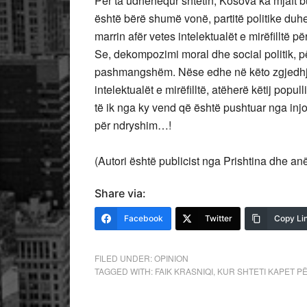
Për ta udhëhequr shtetin, Kosova ka mjaft bu
është bërë shumë vonë, partitë politike duhe
marrin afër vetes intelektualët e mirëfilltë p
Se, dekompozimi moral dhe social politik, për
pashmangshëm. Nëse edhe në këto zgjedhje
intelektualët e mirëfilltë, atëherë këtij popul
të ik nga ky vend që është pushtuar nga injo
për ndryshim…!
(Autori është publicist nga Prishtina dhe an
Share via:
Facebook
Twitter
Copy Li
FILED UNDER:
OPINION
TAGGED WITH:
FAIK KRASNIQI
,
KUR SHTETI KAPET PË