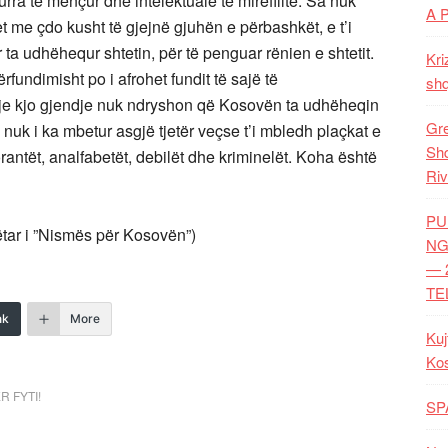
rra të mençur dhe intelektualë të mirëfilltë. Sa nuk
A 
t me çdo kusht të gjejnë gjuhën e përbashkët, e t’i
ër ta udhëhequr shtetin, për të penguar rënien e shtetit.
Kri
fundimisht po i afrohet fundit të sajë të
shq
 kjo gjendje nuk ndryshon që Kosovën ta udhëheqin
Gre
li nuk i ka mbetur asgjë tjetër veçse t’i mbledh plaçkat e
Shq
rantët, analfabetët, debilët dhe kriminelët. Koha është
Riv
PU
ëtar i ”Nismës për Kosovën”)
NG
— 
TE
nk
More
Kuj
Ko
R FYTI!
SP