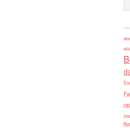
alba
asll
B
d
Env
Fa
ra
Inte
Ko