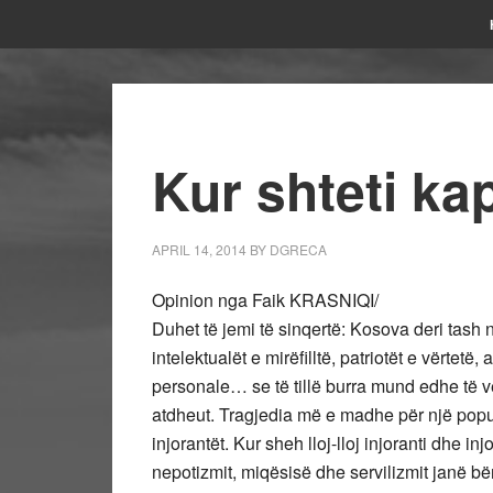
Kur shteti kap
APRIL 14, 2014
BY
DGRECA
Opinion nga Faik KRASNIQI/
Duhet të jemi të sinqertë: Kosova deri tash
intelektualët e mirëfilltë, patriotët e vërtet
personale… se të tillë burra mund edhe të ve
atdheut. Tragjedia më e madhe për një popul
injorantët. Kur sheh lloj-lloj injoranti dhe injor
nepotizmit, miqësisë dhe servilizmit janë bër