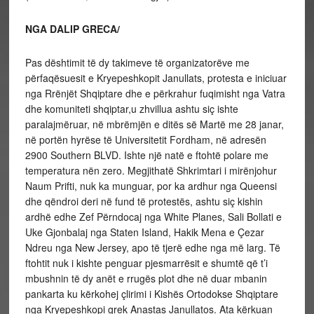
NGA DALIP GRECA/
Pas dështimit të dy takimeve të organizatorëve me
përfaqësuesit e Kryepeshkopit Janullats, protesta e iniciuar
nga Rrënjët Shqiptare dhe e përkrahur fuqimisht nga Vatra
dhe komuniteti shqiptar,u zhvillua ashtu siç ishte
paralajmëruar, në mbrëmjën e ditës së Martë me 28 janar,
në portën hyrëse të Universitetit Fordham, në adresën
2900 Southern BLVD. Ishte një natë e ftohtë polare me
temperatura nën zero. Megjithatë Shkrimtari i mirënjohur
Naum Prifti, nuk ka munguar, por ka ardhur nga Queensi
dhe qëndroi deri në fund të protestës, ashtu siç kishin
ardhë edhe Zef Përndocaj nga White Planes, Sali Bollati e
Uke Gjonbalaj nga Staten Island, Hakik Mena e Çezar
Ndreu nga New Jersey, apo të tjerë edhe nga më larg. Të
ftohtit nuk i kishte penguar pjesmarrësit e shumtë që t’i
mbushnin të dy anët e rrugës plot dhe në duar mbanin
pankarta ku kërkohej çlirimi i Kishës Ortodokse Shqiptare
nga Kryepeshkopi grek Anastas Janullatos. Ata kërkuan