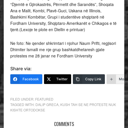
“Djemtë e Gjirokastrës, Përmetit dhe Sarandës”, Shoqata
Ana e Malit, Kombi, Plavë-Guci, Uskana në Illinois,
Bashkimi Kombëtar, Grupi i studentëve shqiptarë në
Fordham University, Shqiptaro-Amerikanët e Chikagos e të
tjerë.(Lexoje te plote en Diellin e printuar)
Ne foto: Ne qender shkrimtari i njohur Naum Prifti, regjisori
Dhimiter Ismaili me nje grup bashkatdhetaresh gjate
protestes me 28 janar ne Fordham University
Share via:
Facebook
Twitter
Copy Link
More
FILED UNDER:
FEATURED
TAGGED WITH:
DALIP GRECA
,
KUSH TAH SE NE PROTESTE NUK
KISHTE ORTODOKSE
COMMENTS