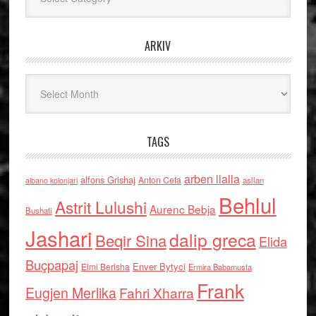
ARKIV
Arkiv
TAGS
arben llalla
alfons Grishaj
Anton Cefa
asllan
albano kolonjari
Behlul
Astrit Lulushi
Aurenc Bebja
Bushati
Jashari
dalip greca
Beqir Sina
Elida
Buçpapaj
Enver Bytyci
Elmi Berisha
Ermira Babamusta
Frank
Eugjen Merlika
Fahri Xharra