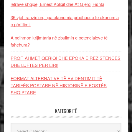
letrave shqipe, Ernest Koliqit dhe At Gjergj Fishta
36 vjet tranzicion, nga ekonomia prodhuese te ekonomia
e përfitimit
A ndihmon krijimtaria në zbulimin e potencialeve të
fshehura?
PROF. AHMET QERIQI DHE EPOKA E REZISTENCЁS
DHE LUFTЁS PЁR LIRI!
FORMAT ALTERNATIVE TË EVIDENTIMIT TË
TARIFËS POSTARE NË HISTORINË E POSTËS
SHQIPTARE
KATEGORITË
Kategoritë