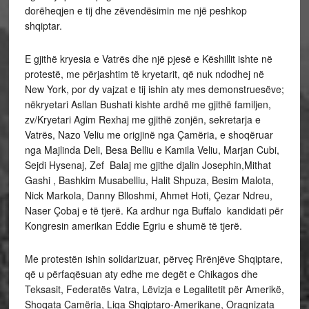
dorëheqjen e tij dhe zëvendësimin me një peshkop
shqiptar.
E gjithë kryesia e Vatrës dhe një pjesë e Këshillit ishte në
protestë, me përjashtim të kryetarit, që nuk ndodhej në
New York, por dy vajzat e tij ishin aty mes demonstruesëve;
nëkryetari Asllan Bushati kishte ardhë me gjithë familjen,
zv/Kryetari Agim Rexhaj me gjithë zonjën, sekretarja e
Vatrës, Nazo Veliu me origjinë nga Çamëria, e shoqëruar
nga Majlinda Deli, Besa Belliu e Kamila Veliu, Marjan Cubi,
Sejdi Hysenaj, Zef Balaj me gjithe djalin Josephin,Mithat
Gashi , Bashkim Musabelliu, Halit Shpuza, Besim Malota,
Nick Markola, Danny Blloshmi, Ahmet Hoti, Çezar Ndreu,
Naser Çobaj e të tjerë. Ka ardhur nga Buffalo kandidati për
Kongresin amerikan Eddie Egriu e shumë të tjerë.
Me protestën ishin solidarizuar, përveç Rrënjëve Shqiptare,
që u përfaqësuan aty edhe me degët e Chikagos dhe
Teksasit, Federatës Vatra, Lëvizja e Legalitetit për Amerikë,
Shoqata Çamëria, Liga Shqiptaro-Amerikane, Oragnizata