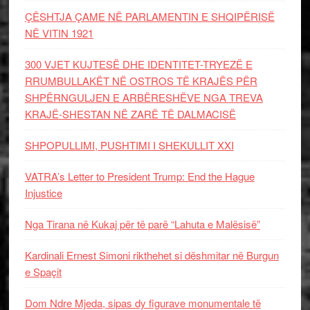
ÇËSHTJA ÇAME NË PARLAMENTIN E SHQIPËRISË
NË VITIN 1921
300 VJET KUJTESË DHE IDENTITET-TRYEZË E
RRUMBULLAKËT NË OSTROS TË KRAJËS PËR
SHPËRNGULJEN E ARBËRESHËVE NGA TREVA
KRAJË-SHESTAN NË ZARË TË DALMACISË
SHPOPULLIMI, PUSHTIMI I SHEKULLIT XXI
VATRA’s Letter to President Trump: End the Hague
Injustice
Nga Tirana në Kukaj për të parë “Lahuta e Malësisë”
Kardinali Ernest Simoni rikthehet si dëshmitar në Burgun
e Spaçit
Dom Ndre Mjeda, sipas dy figurave monumentale të