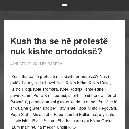
Kush tha se në protestë
nuk kishte ortodoksë?
JANUARY 29, 2014
BY
DGRECA
Kush tha se në protestë nuk kishte orthodoksë? Nuk i
patë? Po aty ishin: Imzot Noli, Kristo Kirka, Kristo Dako,
Kristo Floqi, Kolë Tromara, Kolë Rodhja, ishte edhe i
pavdekshmi Petro Nini Luarasi, shpirti i të cilit ende thërret:
”Vramëni, po mblidhmani gjakun se do tu duhet fëmijëve të
shkruajnë gjuhën shqipe”!- aty ishte Papa Kristo Negovani,
Papa Stathi Melani dhe Papa Llambri Ballamaci, aty ishte,
… aty ishin të gjithë martirët e helmuar nga Kisha Greke
(Lum martirët, na mëson Ungjilli)…./