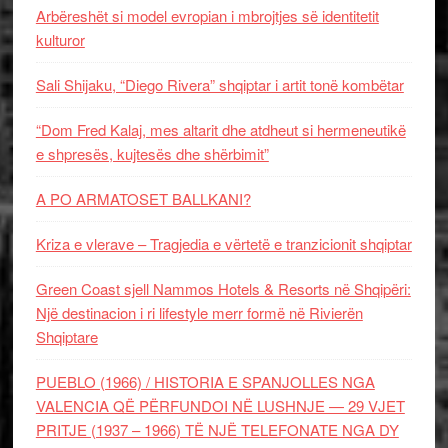
Arbëreshët si model evropian i mbrojtjes së identitetit
kulturor
Sali Shijaku, “Diego Rivera” shqiptar i artit tonë kombëtar
“Dom Fred Kalaj, mes altarit dhe atdheut si hermeneutikë
e shpresës, kujtesës dhe shërbimit”
A PO ARMATOSET BALLKANI?
Kriza e vlerave – Tragjedia e vërtetë e tranzicionit shqiptar
Green Coast sjell Nammos Hotels & Resorts në Shqipëri:
Një destinacion i ri lifestyle merr formë në Rivierën
Shqiptare
PUEBLO (1966) / HISTORIA E SPANJOLLES NGA
VALENCIA QË PËRFUNDOI NË LUSHNJE — 29 VJET
PRITJE (1937 – 1966) TË NJË TELEFONATE NGA DY