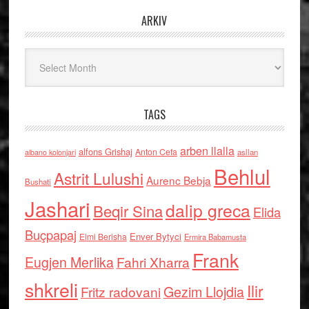
ARKIV
Arkiv
TAGS
arben llalla
alfons Grishaj
Anton Cefa
asllan
albano kolonjari
Behlul
Astrit Lulushi
Aurenc Bebja
Bushati
Jashari
dalip greca
Beqir Sina
Elida
Buçpapaj
Enver Bytyci
Elmi Berisha
Ermira Babamusta
Frank
Eugjen Merlika
Fahri Xharra
shkreli
Ilir
Gezim Llojdia
Fritz radovani