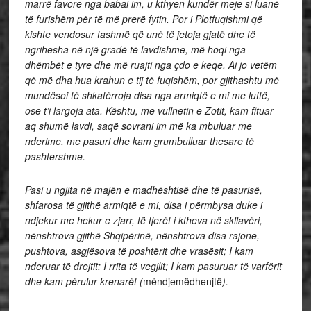
marrë favore nga babai im, u kthyen kundër meje si luanë
të furishëm për të më prerë fytin.
Por i Plotfuqishmi që
kishte vendosur tashmë që unë të jetoja gjatë dhe të
ngrihesha në një gradë të lavdishme, më hoqi nga
dhëmbët e tyre dhe më ruajti nga çdo e keqe.
Ai jo vetëm
që më dha hua krahun e tij të fuqishëm, por gjithashtu më
mundësoi të shkatërroja disa nga armiqtë e mi me luftë,
ose t’i largoja ata.
Kështu, me vullnetin e Zotit, kam fituar
aq shumë lavdi, saqë sovrani im më ka mbuluar me
nderime, me pasuri dhe kam grumbulluar thesare të
pashtershme.
Pasi u ngjita në majën e madhështisë dhe të pasurisë,
shfarosa të gjithë armiqtë e mi, disa i përmbysa duke i
ndjekur me hekur e zjarr, të tjerët i ktheva në skllavëri,
nënshtrova gjithë Shqipërinë, nënshtrova disa rajone,
pushtova, asgjësova të poshtërit dhe vrasësit;
I kam
nderuar të drejtit; I rrita të vegjlit; I kam pasuruar të varfërit
dhe kam përulur krenarët (
mëndjemëdhenjtë
).