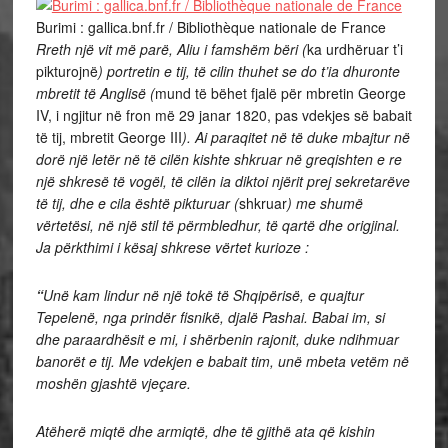
Burimi : gallica.bnf.fr / Bibliothèque nationale de France
Rreth një vit më parë, Aliu i famshëm bëri (
ka urdhëruar t’i
pikturojnë
) portretin e tij, të cilin thuhet se do t’ia dhuronte
mbretit të Anglisë (
mund të bëhet fjalë për mbretin George
IV, i ngjitur në fron më 29 janar 1820, pas vdekjes së babait
të tij, mbretit George III
). Ai paraqitet në të duke mbajtur në
dorë një letër në të cilën kishte shkruar në greqishten e re
një shkresë të vogël, të cilën ia diktoi njërit prej sekretarëve
të tij, dhe e cila është pikturuar (
shkruar
) me shumë
vërtetësi, në një stil të përmbledhur, të qartë dhe origjinal.
Ja përkthimi i kësaj shkrese vërtet kurioze :
“
Unë kam lindur në një tokë të Shqipërisë, e quajtur
Tepelenë, nga prindër fisnikë, djalë Pashai. Babai im, si
dhe paraardhësit e mi, i shërbenin rajonit, duke ndihmuar
banorët e tij. Me vdekjen e babait tim, unë mbeta vetëm në
moshën gjashtë vjeçare.
Atëherë miqtë dhe armiqtë, dhe të gjithë ata që kishin