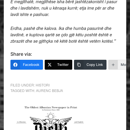
E megjithatë, megjithëse isha bërë jashtëzakonisht i pasur
dhe i lavdishëm, nuk u kënaqa kurrë; etja ime për ar dhe
lavdi ishte e pashuar.
Erdha, pashë dhe kalova. Ika dhe humba pasurinë dhe
lavdinë, e kuptova qartë se çdo gjë këtu poshtë është e
zbrazët dhe se gjithçka në këtë botë është vetëm kotësi.
”
Share via:
Facebook
Twitter
Copy Link
More
FILED UNDER:
HISTORI
TAGGED WITH:
AURENC BEBJA