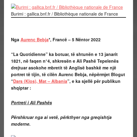
Burimi : gallica.bnf.fr / Bibliothèque nationale de France
Nga
Aurenc Bebja
*, Francë – 5 Nëntor 2022
“
La Quotidienne” ka botuar, të shtunën e 13 janarit
1821, në faqen n°4, shkresën e Ali Pashë Tepelenës
drejtuar asokohe mbretit të Anglisë bashkë me një
portret të tijin, të cilën Aurenc Bebja, nëpërmjet Blogut
“
Dars (Klos), Mat – Albania
”, e ka sjellë për publikun
shqiptar :
Portreti i Ali Pashës
Përshkruar nga ai vetë, përkthyer nga greqishtja
moderne.