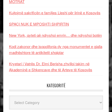
MOTRAT
Kujtojmë sakrificën e familjes Lleshi për lirinë e Kosovës
SPAÇI NUK E MPOSHTI SHPIRTIN
New York, qyteti që ndryshoi emrin… dhe ndryshoi botën
Kodi zakonor dhe isopolifonia dy nga monumentet e gjalla
madhështore të antikitetit shqiptar
Kryetari i Vatrës Dr. Elmi Berisha zhvilloi takim në
Akademinë e Shkencave dhe të Arteve të Kosovës
KATEGORITË
Kategoritë