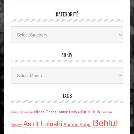
KATEGORITË
Kategoritë
ARKIV
Arkiv
TAGS
arben llalla
alfons Grishaj
Anton Cefa
asllan
albano kolonjari
Behlul
Astrit Lulushi
Aurenc Bebja
Bushati