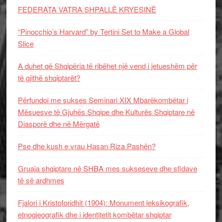
FEDERATA VATRA SHPALLË KRYESINË
“Pinocchio’s Harvard” by Tertini Set to Make a Global
Slice
A duhet që Shqipëria të ribëhet një vend i jetueshëm për
të gjithë shqiptarët?
Përfundoi me sukses Seminari XIX Mbarëkombëtar i
Mësuesve të Gjuhës Shqipe dhe Kulturës Shqiptare në
Diasporë dhe në Mërgatë
Pse dhe kush e vrau Hasan Riza Pashën?
Gruaja shqiptare në SHBA mes sukseseve dhe sfidave
të së ardhmes
Fjalori i Kristoforidhit (1904): Monument leksikografik,
etnogjeografik dhe i identitetit kombëtar shqiptar