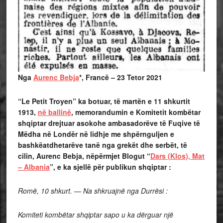
Nga
Aurenc Bebja
*, Francë – 23 Tetor 2021
“Le Petit Troyen” ka botuar, të martën e 11 shkurtit
1913,
në ballinë
, memorandumin e Komitetit kombëtar
shqiptar drejtuar asokohe ambasadorëve të Fuqive të
Mëdha në Londër në lidhje me shpërnguljen e
bashkëatdhetarëve tanë nga grekët dhe serbët, të
cilin, Aurenc Bebja, nëpërmjet Blogut “
Dars (Klos), Mat
– Albania
”, e ka sjellë për publikun shqiptar :
Romë, 10 shkurt. — Na shkruajnë nga Durrësi :
Komiteti kombëtar shqiptar sapo u ka dërguar një