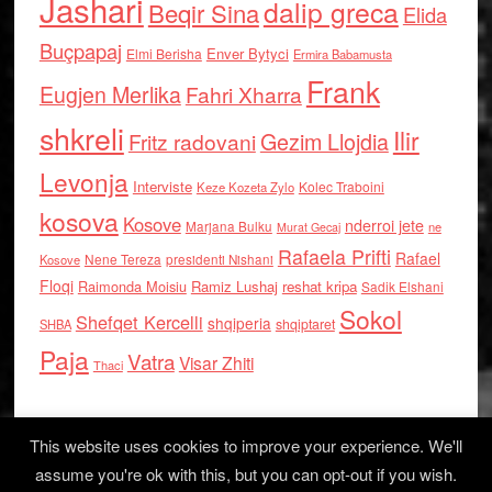
Jashari
dalip greca
Beqir Sina
Elida
Buçpapaj
Enver Bytyci
Elmi Berisha
Ermira Babamusta
Frank
Eugjen Merlika
Fahri Xharra
shkreli
Ilir
Gezim Llojdia
Fritz radovani
Levonja
Interviste
Kolec Traboini
Keze Kozeta Zylo
kosova
Kosove
nderroi jete
Marjana Bulku
ne
Murat Gecaj
Rafaela Prifti
Rafael
Nene Tereza
Kosove
presidenti Nishani
Floqi
Raimonda Moisiu
Ramiz Lushaj
reshat kripa
Sadik Elshani
Sokol
Shefqet Kercelli
shqiperia
shqiptaret
SHBA
Paja
Vatra
Visar Zhiti
Thaci
This website uses cookies to improve your experience. We'll
assume you're ok with this, but you can opt-out if you wish.