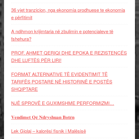
36 vjet tranzicion, nga ekonomia prodhuese te ekonomia
e përfitimit
A ndihmon krijimtaria në zbulimin e potencialeve të
fshehura?
PROF. AHMET QERIQI DHE EPOKA E REZISTENCЁS
DHE LUFTЁS PЁR LIRI!
FORMAT ALTERNATIVE TË EVIDENTIMIT TË
TARIFËS POSTARE NË HISTORINË E POSTËS
SHQIPTARE
NJË SPROVË E GUXIMSHME PERFORMIZMI…
𝐕𝐞𝐧𝐝𝐢𝐦𝐞𝐭 𝐐𝐞̈ 𝐍𝐝𝐫𝐲𝐬𝐡𝐮𝐚𝐧 𝐁𝐨𝐭𝐞̈𝐧
Lek Gjolaj – kalorësi fisnik i Malësisë