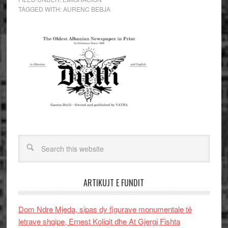
TAGGED WITH:
AURENC BEBJA
ARTIKUJT E FUNDIT
Dom Ndre Mjeda, sipas dy figurave monumentale të
letrave shqipe, Ernest Koliqit dhe At Gjergj Fishta