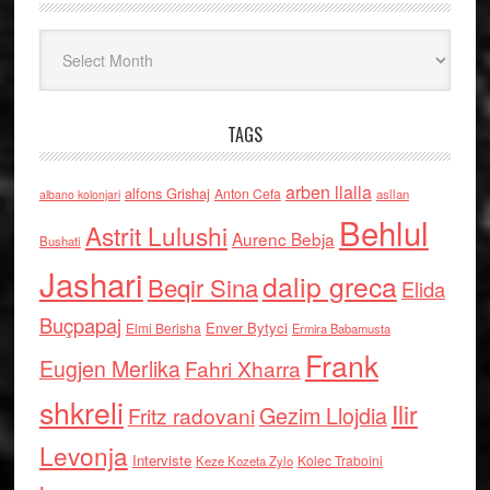
Arkiv
TAGS
arben llalla
alfons Grishaj
Anton Cefa
asllan
albano kolonjari
Behlul
Astrit Lulushi
Aurenc Bebja
Bushati
Jashari
dalip greca
Beqir Sina
Elida
Buçpapaj
Enver Bytyci
Elmi Berisha
Ermira Babamusta
Frank
Eugjen Merlika
Fahri Xharra
shkreli
Ilir
Gezim Llojdia
Fritz radovani
Levonja
Interviste
Kolec Traboini
Keze Kozeta Zylo