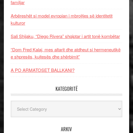
familjar
Arbëreshët si model evropian i mbrojtjes së identitetit
kulturor
Sali Shijaku, “Diego Rivera” shqiptar i artit tonë kombëtar
“Dom Fred Kalaj, mes altarit dhe atdheut si hermeneutikë
e shpresës, kujtesës dhe shërbimit”
A PO ARMATOSET BALLKANI?
KATEGORITË
Kategoritë
ARKIV