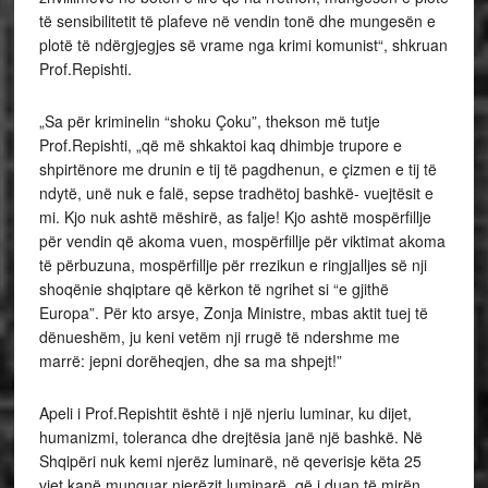
të sensibilitetit të plafeve në vendin tonë dhe mungesën e
plotë të ndërgjegjes së vrame nga krimi komunist“, shkruan
Prof.Repishti.
„Sa për kriminelin “shoku Çoku”, thekson më tutje
Prof.Repishti, „që më shkaktoi kaq dhimbje trupore e
shpirtënore me drunin e tij të pagdhenun, e çizmen e tij të
ndytë, unë nuk e falë, sepse tradhëtoj bashkë- vuejtësit e
mi. Kjo nuk ashtë mëshirë, as falje! Kjo ashtë mospërfillje
për vendin që akoma vuen, mospërfillje për viktimat akoma
të përbuzuna, mospërfillje për rrezikun e ringjalljes së nji
shoqënie shqiptare që kërkon të ngrihet si “e gjithë
Europa”. Për kto arsye, Zonja Ministre, mbas aktit tuej të
dënueshëm, ju keni vetëm nji rrugë të ndershme me
marrë: jepni dorëheqjen, dhe sa ma shpejt!”
Apeli i Prof.Repishtit është i një njeriu luminar, ku dijet,
humanizmi, toleranca dhe drejtësia janë një bashkë. Në
Shqipëri nuk kemi njerëz luminarë, në qeverisje këta 25
vjet kanë munguar njerëzit luminarë, që i duan të mirën