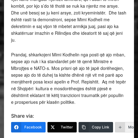
kombit, por kjo s’do të thotë se nuk ka njerëz me arsye.
Dhe unë besoj se ju keni arsye, zoti kryeministër. Dhe tash
është rasti ta demonstroni, sepse Mimi Kodheli me
dekretimin e saj vijon të mbetet armikja juaj, pasi ajo ka
shkatërruar imazhin e Rilindjes dhe ideatorit të saj që jeni
ju.
Prandaj, shkarkojeni Mimi Kodhelin nga posti që ajo mban,
sepse ajo nuk i ka standardet për të qenë Ministre e
Mbrojtjes e NATO-s. Mos prisni që ajo të japë dorëheqjen,
sepse ajo do të duhej ta kishte dhënë një vit më parë apo
menjëherë posa lexoi apelin e Prof. Repishtit. Aq më tepër
në Shqipëri kultura e mosdorëheqjes është pjesë e
dështimit eklatant të këtij tranzicioni traumatik për popullin
e prosperiues për klasën politike.
Share via:
Facebook
Twitter
Copy Link
More