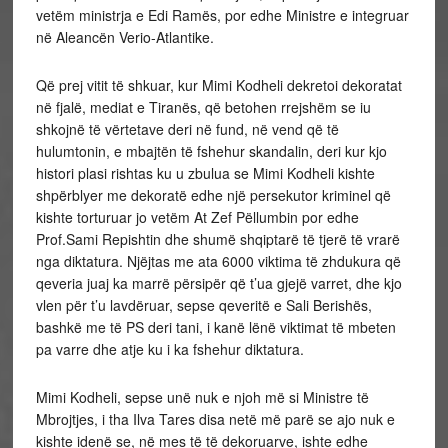
vetëm ministrja e Edi Ramës, por edhe Ministre e integruar
në Aleancën Verio-Atlantike.
Që prej vitit të shkuar, kur Mimi Kodheli dekretoi dekoratat
në fjalë, mediat e Tiranës, që betohen rrejshëm se iu
shkojnë të vërtetave deri në fund, në vend që të
hulumtonin, e mbajtën të fshehur skandalin, deri kur kjo
histori plasi rishtas ku u zbulua se Mimi Kodheli kishte
shpërblyer me dekoratë edhe një persekutor kriminel që
kishte torturuar jo vetëm At Zef Pëllumbin por edhe
Prof.Sami Repishtin dhe shumë shqiptarë të tjerë të vrarë
nga diktatura. Njëjtas me ata 6000 viktima të zhdukura që
qeveria juaj ka marrë përsipër që t’ua gjejë varret, dhe kjo
vlen për t’u lavdëruar, sepse qeveritë e Sali Berishës,
bashkë me të PS deri tani, i kanë lënë viktimat të mbeten
pa varre dhe atje ku i ka fshehur diktatura.
Mimi Kodheli, sepse unë nuk e njoh më si Ministre të
Mbrojtjes, i tha Ilva Tares disa netë më parë se ajo nuk e
kishte idenë se, në mes të të dekoruarve, ishte edhe