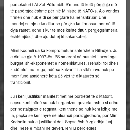
persekutori i At Zef Pëllumbit. S’mund të ketë përgjigje më
të papërgjegjëshme për një Ministre të NATO-s. Ajo vendos
firmën dhe nuk e di se për çfarë ka nënshkruar. Unë
mendoj se ajo e ka ditur se për çka ka firmosur, por në të
dyja rastet, edhe sikur të mos kishte ditur, përgjegjshmëria
është njësoj, dhe ajo duhej të shkarkohej.
Mimi Kodheli ua ka komprometuar shtershëm Rilindjen. Ju
e dini se gjatë 1997-ës, PS sa erdhi në pushtet i nxori nga
burgjet ish-eksponentët e nomenklaturës, i rehabilitoi dhe i
zhdëmtoi me rroga, ndërsa kalvari i ish-viktimave nuk po
merr fund asnjëherë këta 25 vjet të diktaturës së
tranzicionit.
Ju i keni justifikur manifestimet me portretet të diktatorit,
sepse keni thënë se nuk i organizon qeveria; ashtu si edhe
për nostalgjikët e regjimit, keni thënë se nuk keni lidhje me
ta, paçka se keni hyrë në aleancë parazgjedhore, por Mimi
Kodhelin nuk e justifikoni dot. Sepse është zgjedhja juaj
dhe, nëse e mbani në qeveri, jeni ju përgjegjës i