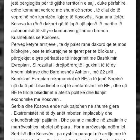
jetë përgjegjës për të gjithë territorin e saj , duke përfshirë
edhe komunat veriore me shumicë serbe , të cilat do të
veprojnë nën kornizën ligjore të Kosovës . Nga ana tjetër,
Kosova ka rënë dakord që të japë një pjesë të madhe të
autonomisë të këtyre komunave gjithmon brenda
Kushtetutës së Kosovës.
Përveç këtyre arritjeve , të dy palët ranë dakord që të mos
bllokojnë , ose të inkurajojnë të tjerët për të bllokuar ,
përpjekjet e tyre përkatëse të integrimit me Bashkimin
Evropian . Si rezultat i drejtpërdrejtë i guximit të të dy
kryeministrave dhe Baroneshës Ashton , më 22 prill ,
Komisioni Evropian rekomandoi që BE-ja të japë Serbisë
një datë për bisedimet e saj të anëtarësimit në BE , dhe që
BE të fillojë bisedimet e afërta politike dhe lidhjet
ekonomike me Kosovën .
Serbia dhe Kosova ende nuk pajtohen në shumë gjëra
. Ekstremistët në të dy anët mbeten implacably dhe
e kundërshtojn pajtimin . Dhe puna e madhe në zbatimin e
marrëveshjes mbetet përpara . Por marrëveshja ndërmjet
Serbisë dhe Kosovës , pa dyshim paraqet një arritje me të