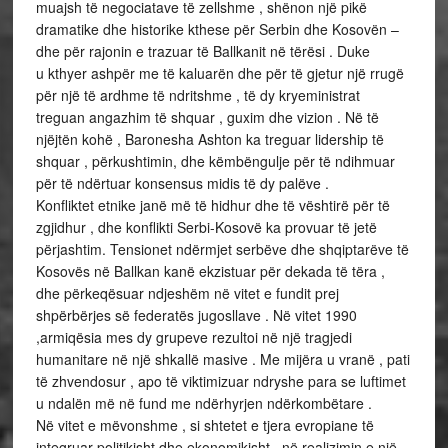
muajsh të negociatave të zellshme , shënon një pikë
dramatike dhe historike kthese për Serbin dhe Kosovën –
dhe për rajonin e trazuar të Ballkanit në tërësi . Duke
u kthyer ashpër me të kaluarën dhe për të gjetur një rrugë
për një të ardhme të ndritshme , të dy kryeministrat
treguan angazhim të shquar , guxim dhe vizion . Në të
njëjtën kohë , Baronesha Ashton ka treguar lidership të
shquar , përkushtimin, dhe këmbëngulje për të ndihmuar
për të ndërtuar konsensus midis të dy palëve .
Konfliktet etnike janë më të hidhur dhe të vështirë për të
zgjidhur , dhe konflikti Serbi-Kosovë ka provuar të jetë
përjashtim. Tensionet ndërmjet serbëve dhe shqiptarëve të
Kosovës në Ballkan kanë ekzistuar për dekada të tëra ,
dhe përkeqësuar ndjeshëm në vitet e fundit prej
shpërbërjes së federatës jugosllave . Në vitet 1990
,armiqësia mes dy grupeve rezultoi në një tragjedi
humanitare në një shkallë masive . Me mijëra u vranë , pati
të zhvendosur , apo të viktimizuar ndryshe para se luftimet
u ndalën më në fund me ndërhyrjen ndërkombëtare .
Në vitet e mëvonshme , si shtetet e tjera evropiane të
integruar politikisht dhe ekonomikisht , në realizimin e një