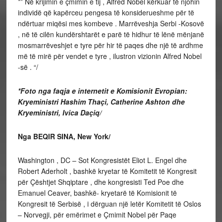
*” Në krijimin e çmimin e tij , Alfred Nobel kërkuar të njohin
individë që kapërceu pengesa të konsiderueshme për të
ndërtuar miqësi mes kombeve . Marrëveshja Serbi -Kosovë
, në të cilën kundërshtarët e parë të hidhur të lënë mënjanë
mosmarrëveshjet e tyre për hir të paqes dhe një të ardhme
më të mirë për vendet e tyre , ilustron vizionin Alfred Nobel
-së . “/
*Foto nga faqja e internetit e Komisionit Evropian:
Kryeministri Hashim Thaçi, Catherine Ashton dhe
Kryeministri, Ivica Daçiq/
Nga BEQIR SINA, New York/
Washington , DC – Sot Kongresistët Eliot L. Engel dhe
Robert Aderholt , bashkë kryetar të Komitetit të Kongresit
për Çështjet Shqiptare , dhe kongresisti Ted Poe dhe
Emanuel Ceaver, bashkë- kryetarë të Komisionit të
Kongresit të Serbisë , i dërguan një letër Komitetit të Oslos
– Norvegji, për emërimet e Çmimit Nobel për Paqe