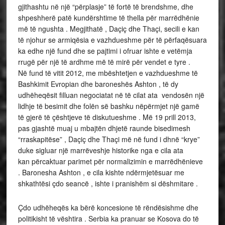
gjithashtu në një “përplasje” të fortë të brendshme, dhe
shpeshherë patë kundërshtime të thella për marrëdhënie
më të ngushta . Megjithatë , Daçiç dhe Thaçi, secili e kan
të njohur se armiqësia e vazhdueshme për të përfaqësuara
ka edhe një fund dhe se pajtimi i ofruar ishte e vetëmja
rrugë për një të ardhme më të mirë për vendet e tyre .
Në fund të vitit 2012, me mbështetjen e vazhdueshme të
Bashkimit Evropian dhe baroneshës Ashton , të dy
udhëheqësit filluan negociatat në të cilat ata vendosën një
lidhje të besimit dhe folën së bashku nëpërmjet një gamë
të gjerë të çështjeve të diskutueshme . Më 19 prill 2013,
pas gjashtë muaj u mbajtën dhjetë raunde bisedimesh
“rraskapitëse” , Daçiç dhe Thaçi më në fund i dhnë “krye”
duke sigluar një marrëveshje historike nga e cila ata
kan përcaktuar parimet për normalizimin e marrëdhënieve
. Baronesha Ashton , e cila kishte ndërmjetësuar me
shkathtësi çdo seancë , ishte i pranishëm si dëshmitare .
Çdo udhëheqës ka bërë koncesione të rëndësishme dhe
politikisht të vështira . Serbia ka pranuar se Kosova do të