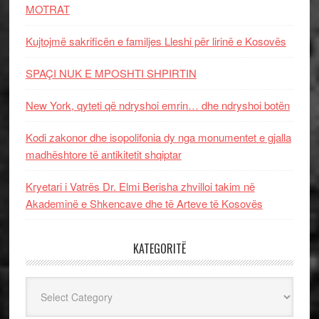
MOTRAT
Kujtojmë sakrificën e familjes Lleshi për lirinë e Kosovës
SPAÇI NUK E MPOSHTI SHPIRTIN
New York, qyteti që ndryshoi emrin… dhe ndryshoi botën
Kodi zakonor dhe isopolifonia dy nga monumentet e gjalla
madhështore të antikitetit shqiptar
Kryetari i Vatrës Dr. Elmi Berisha zhvilloi takim në
Akademinë e Shkencave dhe të Arteve të Kosovës
KATEGORITË
Kategoritë