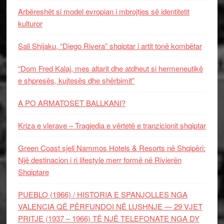
Arbëreshët si model evropian i mbrojtjes së identitetit
kulturor
Sali Shijaku, “Diego Rivera” shqiptar i artit tonë kombëtar
“Dom Fred Kalaj, mes altarit dhe atdheut si hermeneutikë
e shpresës, kujtesës dhe shërbimit”
A PO ARMATOSET BALLKANI?
Kriza e vlerave – Tragjedia e vërtetë e tranzicionit shqiptar
Green Coast sjell Nammos Hotels & Resorts në Shqipëri:
Një destinacion i ri lifestyle merr formë në Rivierën
Shqiptare
PUEBLO (1966) / HISTORIA E SPANJOLLES NGA
VALENCIA QË PËRFUNDOI NË LUSHNJE — 29 VJET
PRITJE (1937 – 1966) TË NJË TELEFONATE NGA DY