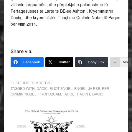
vizionin largpamës , dhe përpjekjet e palodhshme të
Përfaqësueses të Lartë të BE-së Ashton , Kryeministrin
Daçiq , dhe kryeministrin Thaçi me Çmimin Nobel të Paqes
për vitin 2014.
Share via:
Facebook
Twitter
Copy Link
More
FILED UNDER:
KULTURE
TAGGED WITH:
DACIC
,
ELIOT ENGEL
,
ENGEL
,
JA PSE
,
PER
CMIMIN NOBEL
,
PROPOZUAM
,
TAHCI
,
THACIN E DACIC