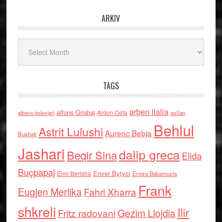
ARKIV
Arkiv
TAGS
arben llalla
alfons Grishaj
Anton Cefa
asllan
albano kolonjari
Behlul
Astrit Lulushi
Aurenc Bebja
Bushati
Jashari
dalip greca
Beqir Sina
Elida
Buçpapaj
Enver Bytyci
Elmi Berisha
Ermira Babamusta
Frank
Eugjen Merlika
Fahri Xharra
shkreli
Ilir
Gezim Llojdia
Fritz radovani