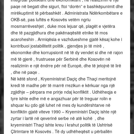
paqe në begati dhe siguri, ftoi “dorën” e bashkëpunimit dhe
mirëkuptimit të përbashkët . Administrata Ndërkombëtare e
OKB-së, pas luftës e Kosovës vetëm ngriu
mosmarrëveshjet , duke mos lejuar që, plagët e vjetëra
dhe të pazgjidhura dhe pakënaqësitë etnike të mos
acaroheshin . Armiqësia e vazhdueshme gjatë kësaj kohe i
kontribuoi jostabilitetit politik , gjendjes jo të mirë ,
ekonomike dhe korrupsionit në të dy vendet si dhe në rajon
më të gjerë , frustruese për Serbinë dhe Kosovën në
realizimin e një ëndrre për në Europë, dhe të jetojnë të lirë
, dhe në paqe .
Në këtë sfond , Kryeministrat Daçiç dhe Thaçi meritojnë
kredi të madhe për të marrë rrezikun e kërkuar nga një
zgjidhje – përpara me prirje ndaj konfliktit . Udhëheqja e
tyre ishte edhe më e angazhuar për të treguar rolin e
shquar ku çdo gjë luhet në mes dy kundërshtarve në
konfliktin gjatë viteve 1990 – Kryeministri Daçiç ishte një
zyrtar i lartë në qeverinë serbe në atë kohë , dhe
kryeministri Thaçi ishte kreu i krahut politik të Ushtrisë
Çlirimtare të Kosovës . Të dy udhëheqësit u përballën