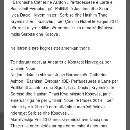
: Baronesha Catherine Ashton , Përfaqësuese e Lartë e
Bashkimit Evropian, për Politikë të Jashtme dhe Siguri ,
Ivica Daçiç , Kryeministër i Serbisë dhe Hashim Thaçi
Kryeministëri i Kosovës , për Çmimin Nobel të Paqes 2014
për rolet e tyre kritike për normalizimin e marrëdhënieve
midis Serbisë dhe Kosova .
Në letrën e tyre kogresistet amerikan thonë
Të nderuar nderuar Anëtarët e Komitetit Norvegjez për
Çmimin Nobel :
Ne jemi duke ju shkruar Ju se Baroneshën Catherine
Ashton , Bashkimi Evropian (BE) Përfaqësuese e Lartë për
Politikë të Jashtme dhe Siguri , Ivica Daçiç , Kryeministër i
Serbisë dhe Hashim Thaçi Kryeministëri Kosovës, janë
emëruar nga ne për Çmimin Nobel të Paqes 2014 – për
rolet e tyre kritike në normalizimin e marrëdhënieve
ndërmjet Serbisë dhe Kosovës .
Marrëveshja Prill 2013 mes kryeministrave Daçiq dhe
Thaçin , e ndërmjetësuar nga baronesha Ashton pas