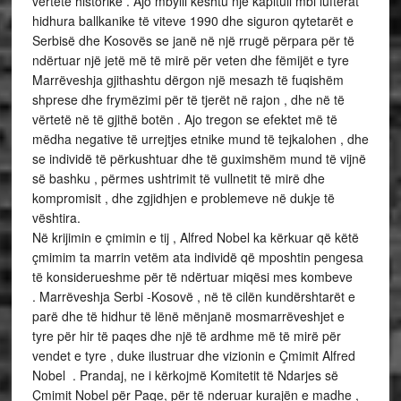
vërtetë historike . Ajo mbylli kështu një kapitull mbi luftërat
hidhura ballkanike të viteve 1990 dhe siguron qytetarët e
Serbisë dhe Kosovës se janë në një rrugë përpara për të
ndërtuar një jetë më të mirë për veten dhe fëmijët e tyre
Marrëveshja gjithashtu dërgon një mesazh të fuqishëm
shprese dhe frymëzimi për të tjerët në rajon , dhe në të
vërtetë në të gjithë botën . Ajo tregon se efektet më të
mëdha negative të urrejtjes etnike mund të tejkalohen , dhe
se individë të përkushtuar dhe të guximshëm mund të vijnë
së bashku , përmes ushtrimit të vullnetit të mirë dhe
kompromisit , dhe zgjidhjen e problemeve në dukje të
vështira.
Në krijimin e çmimin e tij , Alfred Nobel ka kërkuar që këtë
çmimim ta marrin vetëm ata individë që mposhtin pengesa
të konsiderueshme për të ndërtuar miqësi mes kombeve
. Marrëveshja Serbi -Kosovë , në të cilën kundërshtarët e
parë dhe të hidhur të lënë mënjanë mosmarrëveshjet e
tyre për hir të paqes dhe një të ardhme më të mirë për
vendet e tyre , duke ilustruar dhe vizionin e Çmimit Alfred
Nobel . Prandaj, ne i kërkojmë Komitetit të Ndarjes së
Çmimit Nobel për Paqe, për të nderuar kurajën e madhe ,