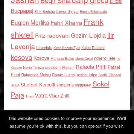
Beqir Sina
Elida
Buçpapaj
Enver Bytyci
Elmi Berisha
Ermira Babamusta
Frank
Eugjen Merlika
Fahri Xharra
shkreli
Ilir
Gezim Llojdia
Fritz radovani
Levonja
Interviste
Kolec Traboini
Keze Kozeta Zylo
kosova
Kosove
nderroi jete
Marjana Bulku
ne
Murat Gecaj
Rafaela Prifti
Rafael
Nene Tereza
Kosove
presidenti Nishani
Floqi
Raimonda Moisiu
Ramiz Lushaj
reshat kripa
Sadik Elshani
Sokol
Shefqet Kercelli
shqiperia
shqiptaret
SHBA
Paja
Vatra
Visar Zhiti
Thaci
This website uses cookies to improve your experience. We'll
assume you're ok with this, but you can opt-out if you wish.