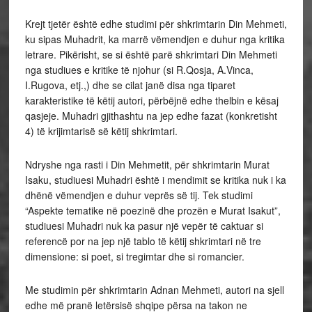
Krejt tjetër është edhe studimi për shkrimtarin Din Mehmeti,
ku sipas Muhadrit, ka marrë vëmendjen e duhur nga kritika
letrare. Pikërisht, se si është parë shkrimtari Din Mehmeti
nga studiues e kritike të njohur (si R.Qosja, A.Vinca,
I.Rugova, etj.,) dhe se cilat janë disa nga tiparet
karakteristike të këtij autori, përbëjnë edhe thelbin e kësaj
qasjeje. Muhadri gjithashtu na jep edhe fazat (konkretisht
4) të krijimtarisë së këtij shkrimtari.
Ndryshe nga rasti i Din Mehmetit, për shkrimtarin Murat
Isaku, studiuesi Muhadri është i mendimit se kritika nuk i ka
dhënë vëmendjen e duhur veprës së tij. Tek studimi
“Aspekte tematike në poezinë dhe prozën e Murat Isakut”,
studiuesi Muhadri nuk ka pasur një vepër të caktuar si
referencë por na jep një tablo të këtij shkrimtari në tre
dimensione: si poet, si tregimtar dhe si romancier.
Me studimin për shkrimtarin Adnan Mehmeti, autori na sjell
edhe më pranë letërsisë shqipe përsa na takon ne