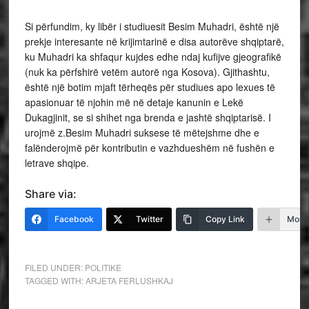
Si përfundim, ky libër i studiuesit Besim Muhadri, është një
prekje interesante në krijimtarinë e disa autorëve shqiptarë,
ku Muhadri ka shfaqur kujdes edhe ndaj kufijve gjeografikë
(nuk ka përfshirë vetëm autorë nga Kosova). Gjithashtu,
është një botim mjaft tërheqës për studiues apo lexues të
apasionuar të njohin më në detaje kanunin e Lekë
Dukagjinit, se si shihet nga brenda e jashtë shqiptarisë. I
urojmë z.Besim Muhadri suksese të mëtejshme dhe e
falënderojmë për kontributin e vazhdueshëm në fushën e
letrave shqipe.
Share via:
Facebook
Twitter
Copy Link
More
FILED UNDER:
POLITIKE
TAGGED WITH:
ARJETA FERLUSHKAJ