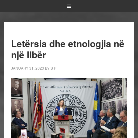
Letërsia dhe etnologjia në
një libër
JANUARY 31, 2023
BY
S P