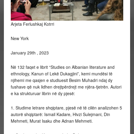
Arjeta Ferlushkaj Kotrri
New York
January 29th , 2023
Në
132 faqet e librit “Studies on Albanian literature and
ethnology, Kanun of Lekë Dukagjini”, kemi mundësi të
njihemi me qasjen e studiuesit Besim Muhadri ndaj dy
fushave që nuk lidhen drejtpërdrejt me njëra-tjetrën. Autori
e ka strukturuar librin në dy pjesë:
1. Studime letrare shqiptare, pjesë në të cilën analizohen 5
autorë shqiptarë: Ismail Kadare, Hivzi Sulejmani, Din
Mehmeti, Murat Isaku dhe Adnan Mehmeti.