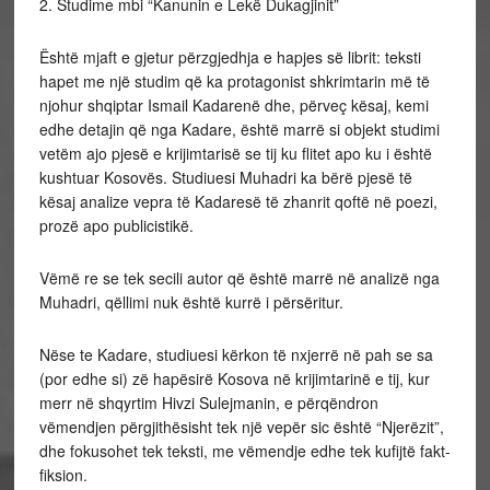
2. Studime mbi “Kanunin e Lekë Dukagjinit”
Është mjaft e gjetur përzgjedhja e hapjes së librit: teksti
hapet me një studim që ka protagonist shkrimtarin më të
njohur shqiptar Ismail Kadarenë dhe, përveç kësaj, kemi
edhe detajin që nga Kadare, është marrë si objekt studimi
vetëm ajo pjesë e krijimtarisë se tij ku flitet apo ku i është
kushtuar Kosovës. Studiuesi Muhadri ka bërë pjesë të
kësaj analize vepra të Kadaresë të zhanrit qoftë në poezi,
prozë apo publicistikë.
Vëmë re se tek secili autor që është marrë në analizë nga
Muhadri, qëllimi nuk është kurrë i përsëritur.
Nëse te Kadare, studiuesi kërkon të nxjerrë në pah se sa
(por edhe si) zë hapësirë Kosova në krijimtarinë e tij, kur
merr në shqyrtim Hivzi Sulejmanin, e përqëndron
vëmendjen përgjithësisht tek një vepër sic është “Njerëzit”,
dhe fokusohet tek teksti, me vëmendje edhe tek kufijtë fakt-
fiksion.