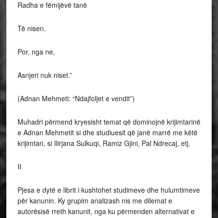
Radha e fëmijëvë tanë
Të nisen.
Por, nga ne,
Asnjeri nuk niset.”
(Adnan Mehmeti: “Ndajfoljet e vendit”)
Muhadri përmend kryesisht temat që dominojnë krijimtarinë
e Adnan Mehmetit si dhe studiuesit që janë marrë me këtë
krijimtari, si Ilirjana Sulkuqi, Ramiz Gjini, Pal Ndrecaj, etj.
II
Pjesa e dytë e librit i kushtohet studimeve dhe hulumtimeve
për kanunin. Ky grupim analizash nis me dilemat e
autorësisë rreth kanunit, nga ku përmenden alternativat e