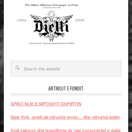
ARTIKUJT E FUNDIT
SPAÇI NUK E MPOSHTI SHPIRTIN
New York, qyteti që ndryshoi emrin… dhe ndryshoi botën
Kodi zakonor dhe isopolifonia dy nga monumentet e gjalla