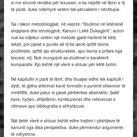
si me shumë rëndësi për lexuesin, e ka risjellë në librin e tij
të plotë, duke ndërhyrë vetëm tek përcaktimi i nëntitujve.
Sa i takon metodologjisë, në veprën “Studime në letërsinë
shqiptare dhe etnologjinë, Kanuni i Lekë Dukagjinit”, autori
nuk ka ndjekur vetëm një metode gjatë hartimit të këtij
teksti, por pjesë e punës së tij ka qenë qoftë teoria
pozitiviste, qoftë ajo strukturaliste, apo teoria e pritjes nga
lexuesi, etj. Nuk mungojnë as studimet e karakterit
komparativ. Kjo është një vlerë e shtuar për këtë botim.
Në kapitullin e parë të librit, dhe thuajse edhe tek kapitulli i
dytë, të gjitha shkrimet kanë formatin e punimit shkencor të
mirëfilltë, duke patur si pjesë përbërëse abstraktin, fjalët
kyce, hyrjen, shtjellimin, konkluzionet dhe referencat e
citimeve apo bibliografia e shfrytëzuar.
Një tjetër vlerë e shtuar është edhe trajtimi i çështjeve të
kanunit nga disa perspektiva, duke përmendur argumente
të ndryshme.