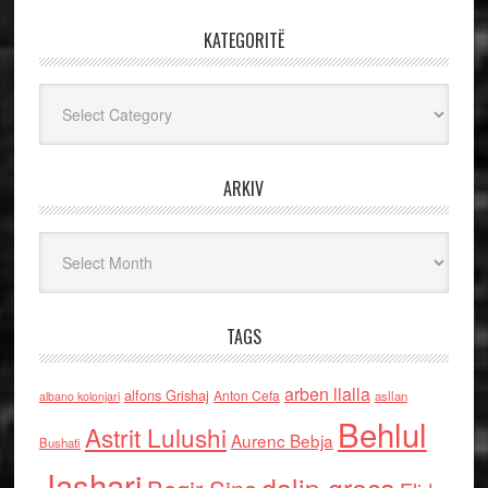
KATEGORITË
Kategoritë
ARKIV
Arkiv
TAGS
arben llalla
alfons Grishaj
Anton Cefa
asllan
albano kolonjari
Behlul
Astrit Lulushi
Aurenc Bebja
Bushati
Jashari
dalip greca