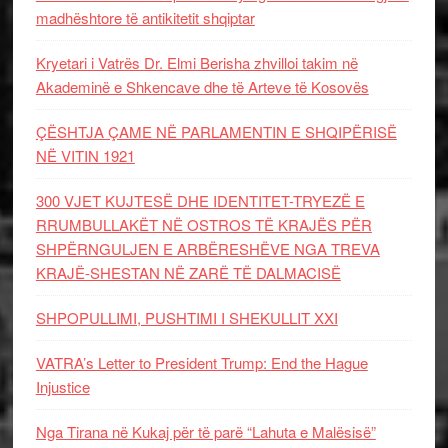
madhështore të antikitetit shqiptar
Kryetari i Vatrës Dr. Elmi Berisha zhvilloi takim në
Akademinë e Shkencave dhe të Arteve të Kosovës
ÇËSHTJA ÇAME NË PARLAMENTIN E SHQIPËRISË
NË VITIN 1921
300 VJET KUJTESË DHE IDENTITET-TRYEZË E
RRUMBULLAKËT NË OSTROS TË KRAJËS PËR
SHPËRNGULJEN E ARBËRESHËVE NGA TREVA
KRAJË-SHESTAN NË ZARË TË DALMACISË
SHPOPULLIMI, PUSHTIMI I SHEKULLIT XXI
VATRA’s Letter to President Trump: End the Hague
Injustice
Nga Tirana në Kukaj për të parë “Lahuta e Malësisë”