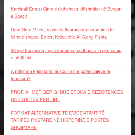
Kardinali Ernest Simoni rikthehet si dëshmitar në Burgun
e Spaçit
Dom Ndre Mjeda, sipas dy figurave monumentale të
letrave shqipe, Ernest Koliqit dhe At Gjergj Fishta
36 vjet tranzicion, nga ekonomia prodhuese te ekonomia
e përfitimit
A ndihmon krijimtaria në zbulimin e potencialeve të
fshehura?
PROF. AHMET QERIQI DHE EPOKA E REZISTENCЁS
DHE LUFTЁS PЁR LIRI!
FORMAT ALTERNATIVE TË EVIDENTIMIT TË
TARIFËS POSTARE NË HISTORINË E POSTËS
SHQIPTARE