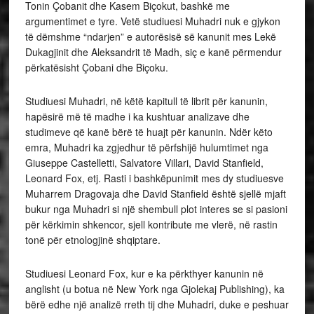
Tonin Çobanit dhe Kasem Biçokut, bashkë me
argumentimet e tyre. Vetë studiuesi Muhadri nuk e gjykon
të dëmshme “ndarjen” e autorësisë së kanunit mes Lekë
Dukagjinit dhe Aleksandrit të Madh, siç e kanë përmendur
përkatësisht Çobani dhe Biçoku.
Studiuesi Muhadri, në këtë kapitull të librit për kanunin,
hapësirë më të madhe i ka kushtuar analizave dhe
studimeve që kanë bërë të huajt për kanunin. Ndër këto
emra, Muhadri ka zgjedhur të përfshijë hulumtimet nga
Giuseppe Castelletti, Salvatore Villari, David Stanfield,
Leonard Fox, etj. Rasti i bashkëpunimit mes dy studiuesve
Muharrem Dragovaja dhe David Stanfield është sjellë mjaft
bukur nga Muhadri si një shembull plot interes se si pasioni
për kërkimin shkencor, sjell kontribute me vlerë, në rastin
tonë për etnologjinë shqiptare.
Studiuesi Leonard Fox, kur e ka përkthyer kanunin në
anglisht (u botua në New York nga Gjolekaj Publishing), ka
bërë edhe një analizë rreth tij dhe Muhadri, duke e peshuar