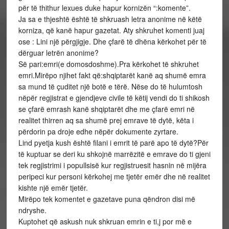
për të thithur lexues duke hapur kornizën “:komente”.
Ja sa e thjeshtë është të shkruash letra anonime në këtë
korniza, që kanë hapur gazetat. Aty shkruhet komenti juaj
ose : Lini një përgjigje. Dhe çfarë të dhëna kërkohet për të
dërguar letrën anonime?
Së pari:emri(e domosdoshme).Pra kërkohet të shkruhet
emri.Mirëpo njihet fakt që:shqiptarët kanë aq shumë emra
sa mund të çuditet një botë e tërë. Nëse do të hulumtosh
nëpër regjistrat e gjendjeve civile të këtij vendi do ti shikosh
se çfarë emrash kanë shqiptarët dhe me çfarë emri në
realitet thirren aq sa shumë prej emrave të dytë, këta i
përdorin pa droje edhe nëpër dokumente zyrtare.
Lind pyetja kush është filani i emrit të parë apo të dytë?Për
të kuptuar se deri ku shkojnë marrëzitë e emrave do ti gjeni
tek regjistrimi i popullsisë kur regjistruesit hasnin në mijëra
peripeci kur personi kërkohej me tjetër emër dhe në realitet
kishte një emër tjetër.
Mirëpo tek komentet e gazetave puna qëndron disi më
ndryshe.
Kuptohet që askush nuk shkruan emrin e ti,j por më e