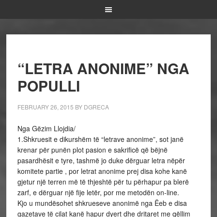
“LETRA ANONIME” NGA
POPULLI
FEBRUARY 26, 2015
BY
DGRECA
Nga Gëzim Llojdia/
1.Shkruesit e dikurshëm të “letrave anonime”, sot janë
krenar për punën plot pasion e sakrificë që bëjnë
pasardhësit e tyre, tashmë jo duke dërguar letra nëpër
komitete partie , por letrat anonime prej disa kohe kanë
gjetur një terren më të thjeshtë për tu përhapur pa blerë
zarf, e dërguar një fije letër, por me metodën on-line.
Kjo u mundësohet shkrueseve anonimë nga Ëeb e disa
gazetave të cilat kanë hapur dyert dhe dritaret me qëllim