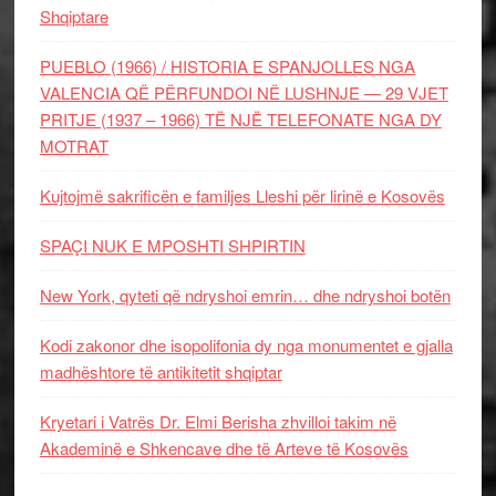
Shqiptare
PUEBLO (1966) / HISTORIA E SPANJOLLES NGA
VALENCIA QË PËRFUNDOI NË LUSHNJE — 29 VJET
PRITJE (1937 – 1966) TË NJË TELEFONATE NGA DY
MOTRAT
Kujtojmë sakrificën e familjes Lleshi për lirinë e Kosovës
SPAÇI NUK E MPOSHTI SHPIRTIN
New York, qyteti që ndryshoi emrin… dhe ndryshoi botën
Kodi zakonor dhe isopolifonia dy nga monumentet e gjalla
madhështore të antikitetit shqiptar
Kryetari i Vatrës Dr. Elmi Berisha zhvilloi takim në
Akademinë e Shkencave dhe të Arteve të Kosovës