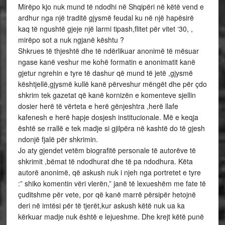
Mirëpo kjo nuk mund të ndodhi në Shqipëri në këtë vend e
ardhur nga një traditë gjysmë feudal ku në një hapësirë
kaq të ngushtë gjeje një larmi tipash,flitet për vitet ‘30, ,
mirëpo sot a nuk ngjanë kështu ?
Shkrues të thjeshtë dhe të ndërlikuar anonimë të mësuar
ngase kanë veshur me kohë formatin e anonimatit kanë
gjetur ngrehin e tyre të dashur që mund të jetë ,gjysmë
kështjellë,gjysmë kullë kanë përveshur mëngët dhe për çdo
shkrim tek gazetat që kanë kornizën e komenteve sjellin
dosier herë të vërteta e herë gënjeshtra ,herë llafe
kafenesh e herë hapje dosjesh institucionale. Më e keqja
është se rrallë e tek madje si gjilpëra në kashtë do të gjesh
ndonjë fjalë për shkrimin.
Jo aty gjendet vetëm biografitë personale të autorëve të
shkrimit ,bëmat të ndodhurat dhe të pa ndodhura. Këta
autorë anonimë, që askush nuk i njeh nga portretet e tyre
:” shiko komentin vëri vlerën,” janë të lexueshëm me fate të
çuditshme për vete, por që kanë marrë përsipër hetojnë
deri në imtësi për të tjerët,kur askush këtë nuk ua ka
kërkuar madje nuk është e lejueshme. Dhe krejt këtë punë