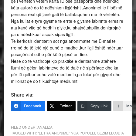
që i vërteton vetëm karta ID ose pasaporta dhe ndërkaq
këta autorë do të ndëshkon ligjërisht .Anonimet le ti bëjmë
persona real që janë gati të ballafaqohen me të vërtetën.
Nga kullat e tyre gjysmë të errtë e gjysmë labirinte errësire
ata kanë vite që hedhin gjyle,ku shajnë,shpifin,denigrojnë
pa u ndëshkuar aspak sipas ligjit.
Të kërkosh identitetin sot nga anonimatet me E-mail të
rremë do të jetë një punë e madhe ,kur ligji është ndërtuar
posaçërisht edhe për këtë pjesë on-line.
Nëse do të vazhdojë kjo praktikë e deritashme atëherë
llumi që gëlon labirinteve do të dalë në sipërfaqe dhe ka
për të qelbur edhe vetë mediumin,pa folur për gjyqet dhe
milionat që do ti kushtojë mediumit.
Share via:
Facebook
Twitter
Copy Link
More
FILED UNDER:
ANALIZA
TAGGED WITH:
“LETRA ANONIME” NGA POPULLI
,
GEZIM LLOJDIA