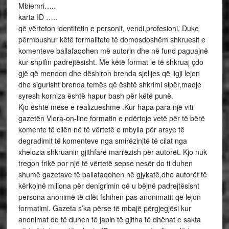
Mbiemri…..
karta ID …..
që vërteton identitetin e personit, vendi,profesioni. Duke
përmbushur këtë formalitete të domosdoshëm shkruesit e
komenteve ballafaqohen më autorin dhe në fund paguajnë
kur shpifin padrejtësisht. Me këtë format le të shkruaj çdo
gjë që mendon dhe dëshiron brenda sjelljes që ligji lejon
dhe sigurisht brenda temës që është shkrimi sipër,madje
syresh korniza është hapur bash për këtë punë.
Kjo është mëse e realizueshme .Kur hapa para një viti
gazetën Vlora-on-line formatin e ndërtoje vetë për të bërë
komente të cilën në të vërtetë e mbylla për arsye të
degradimit të komenteve nga smirëzinjtë të cilat nga
xhelozia shkruanin gjithfarë marrëzish për autorët. Kjo nuk
tregon frikë por një të vërtetë sepse nesër do ti duhen
shumë gazetave të ballafaqohen në gjykatë,dhe autorët të
kërkojnë miliona për denigrimin që u bëjnë padrejtësisht
persona anonimë të cilët fshihen pas anonimatit që lejon
formatimi. Gazeta s’ka përse të mbajë përgjegjësi kur
anonimat do të duhen të japin të gjitha të dhënat e sakta