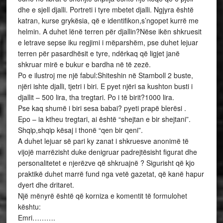
dhe e sjell djalli. Portreti i tyre mbetet djalli. Ngjyra është
katran, kurse grykësia, që e identifikon,s’ngopet kurrë me
helmin. A duhet lënë terren për djallin?Nëse ikën shkruesit
e letrave sepse iku regjimi i mëparshëm, pse duhet lejuar
terren për pasardhësit e tyre, ndërkaq që ligjet janë
shkruar mirë e bukur e bardha në të zezë.
Po e ilustroj me një fabul:Shiteshin në Stamboll 2 buste,
njëri ishte djalli, tjetri i biri. E pyet njëri sa kushton busti i
djallit – 500 lira, tha tregtari. Po i të birit?1000 lira.
Pse kaq shumë i biri sesa babai? pyeti prapë blerësi .
Epo – ia ktheu tregtari, ai është “shejtan e bir shejtani”.
Shqip,shqip kësaj i thonë “qen bir qeni”.
A duhet lejuar së pari ky zanat i shkruesve anonimë të
vijojë marrëzisht duke denigruar padrejtësisht figurat dhe
personalitetet e njerëzve që shkruajnë ? Sigurisht që kjo
praktikë duhet marrë fund nga vetë gazetat, që kanë hapur
dyert dhe dritaret.
Një mënyrë është që korniza e komentit të formulohet
kështu:
Emri……….