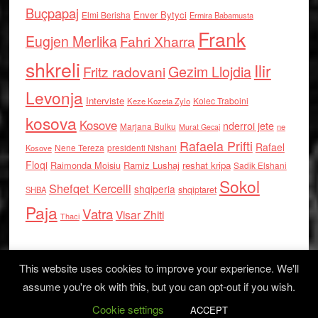
Buçpapaj
Enver Bytyci
Elmi Berisha
Ermira Babamusta
Frank
Eugjen Merlika
Fahri Xharra
shkreli
Ilir
Gezim Llojdia
Fritz radovani
Levonja
Interviste
Kolec Traboini
Keze Kozeta Zylo
kosova
Kosove
nderroi jete
Marjana Bulku
ne
Murat Gecaj
Rafaela Prifti
Rafael
Nene Tereza
Kosove
presidenti Nishani
Floqi
Raimonda Moisiu
Ramiz Lushaj
reshat kripa
Sadik Elshani
Sokol
Shefqet Kercelli
shqiperia
shqiptaret
SHBA
Paja
Vatra
Visar Zhiti
Thaci
This website uses cookies to improve your experience. We'll
assume you're ok with this, but you can opt-out if you wish.
Cookie settings
Log in
ACCEPT