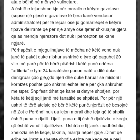
ata e bëjnë në mënyrë vullnetare.
A është e lejueshme kjo për moralin e këtyre gazetave
(sepse një pjesë e gazetave të tjera kanë vendosur
administratorë) për të lejuar ose jo gomarllëqet e këtyre
tipave delirantë që për një arsye ose tjetër shkruajnë gjëra
që as mëndja njerëzore dot nuk i percepton se kanë
ngjarë.
Përhapësit e mjegullnajave të mëdha në këtë vend nuk
janë të pakët duke njohur ushtrinë e tyre që paguhej 20
vite më parë për të bërë pikërisht këtë punë ndërsa
“artileria” e tyre 24 karatëshe punon natë e ditë duke
denigruar çdo gjë,çdo njeri dhe duke haruar se misioni i
kornizës poshtë çdo shkrimi është lënë për çka shkruhet
më sipër. Shpifësit dihet që kanë si detyrë shpifjen, por
këta të këtij soji janë më fanatikë se shpifësi. Por për një
ushtri të tërë ateiste që bënë këtë punë,njerëzit që besojnë
në Zot e Perëndi nuk ua lejon morali dhe feja që të shpifin
është puna e djallit. Djalli, puna e tij është djallëzia, e keqja,
që është vendi i djallëzive. -Ushtria e tij janë: madhështia,
xhelozia në të keqe, lakmia, marrja nëpër gojë .Dihet që
edhe në librat e shenjtë shpifja është një keqe që e pjell