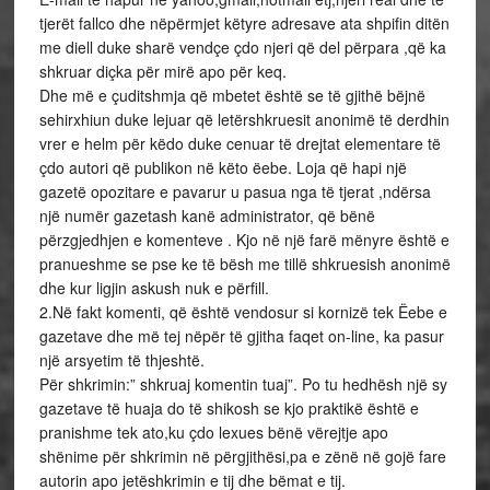
tjerët fallco dhe nëpërmjet këtyre adresave ata shpifin ditën
me diell duke sharë vendçe çdo njeri që del përpara ,që ka
shkruar diçka për mirë apo për keq.
Dhe më e çuditshmja që mbetet është se të gjithë bëjnë
sehirxhiun duke lejuar që letërshkruesit anonimë të derdhin
vrer e helm për këdo duke cenuar të drejtat elementare të
çdo autori që publikon në këto ëebe. Loja që hapi një
gazetë opozitare e pavarur u pasua nga të tjerat ,ndërsa
një numër gazetash kanë administrator, që bënë
përzgjedhjen e komenteve . Kjo në një farë mënyre është e
pranueshme se pse ke të bësh me tillë shkruesish anonimë
dhe kur ligjin askush nuk e përfill.
2.Në fakt komenti, që është vendosur si kornizë tek Ëebe e
gazetave dhe më tej nëpër të gjitha faqet on-line, ka pasur
një arsyetim të thjeshtë.
Për shkrimin:” shkruaj komentin tuaj”. Po tu hedhësh një sy
gazetave të huaja do të shikosh se kjo praktikë është e
pranishme tek ato,ku çdo lexues bënë vërejtje apo
shënime për shkrimin në përgjithësi,pa e zënë në gojë fare
autorin apo jetëshkrimin e tij dhe bëmat e tij.