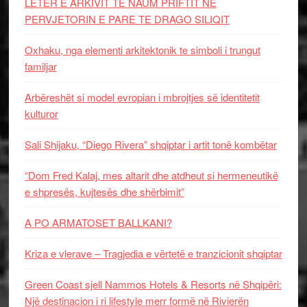
LETËR E ARKIVIT TE NAUM PRIFTIT NË
PERVJETORIN E PARE TE DRAGO SILIQIT
Oxhaku, nga elementi arkitektonik te simboli i trungut
familjar
Arbëreshët si model evropian i mbrojtjes së identitetit
kulturor
Sali Shijaku, “Diego Rivera” shqiptar i artit tonë kombëtar
“Dom Fred Kalaj, mes altarit dhe atdheut si hermeneutikë
e shpresës, kujtesës dhe shërbimit”
A PO ARMATOSET BALLKANI?
Kriza e vlerave – Tragjedia e vërtetë e tranzicionit shqiptar
Green Coast sjell Nammos Hotels & Resorts në Shqipëri:
Një destinacion i ri lifestyle merr formë në Rivierën