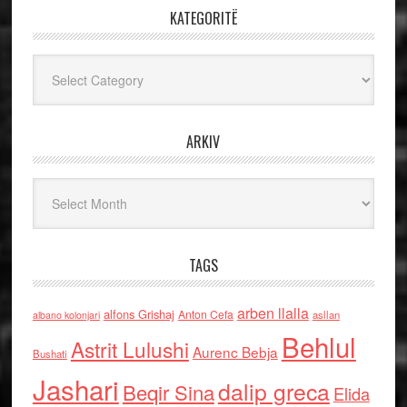
KATEGORITË
Kategoritë
ARKIV
Arkiv
TAGS
arben llalla
alfons Grishaj
Anton Cefa
asllan
albano kolonjari
Behlul
Astrit Lulushi
Aurenc Bebja
Bushati
Jashari
dalip greca
Beqir Sina
Elida