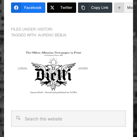
Facebook
Twitter
Copy Link
More
FILED UNDER:
HISTORI
TAGGED WITH:
AURENC BEBJA