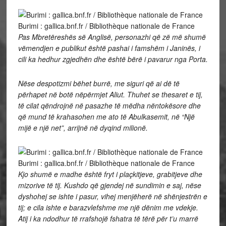
Burimi : gallica.bnf.fr / Bibliothèque nationale de France
Pas Mbretëreshës së Anglisë, personazhi që zë më shumë
vëmendjen e publikut është pashai i famshëm i Janinës, i
cili ka hedhur zgjedhën dhe është bërë i pavarur nga Porta.
Nëse despotizmi bëhet burrë, me siguri që ai dë të
përhapet në botë nëpërmjet Aliut. Thuhet se thesaret e tij,
të cilat qëndrojnë në pasazhe të mëdha nëntokësore dhe
që mund të krahasohen me ato të Abulkasemit, në “Një
mijë e një net”, arrijnë në dyqind milionë.
Burimi : gallica.bnf.fr / Bibliothèque nationale de France
Kjo shumë e madhe është fryt i plaçkitjeve, grabitjeve dhe
mizorive të tij. Kushdo që gjendej në sundimin e saj, nëse
dyshohej se ishte i pasur, vihej menjëherë në shënjestrën e
tij; e cila ishte e barazvlefshme me një dënim me vdekje.
Atij i ka ndodhur të rrafshojë fshatra të tërë për t’u marrë