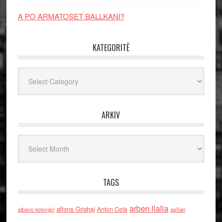
A PO ARMATOSET BALLKANI?
KATEGORITË
Kategoritë
ARKIV
Arkiv
TAGS
arben llalla
alfons Grishaj
Anton Cefa
asllan
albano kolonjari