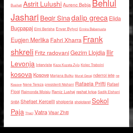
Behlul
Astrit Lulushi
Aurenc Bebja
Bushati
Jashari
dalip greca
Beqir Sina
Elida
Buçpapaj
Enver Bytyci
Elmi Berisha
Ermira Babamusta
Frank
Eugjen Merlika
Fahri Xharra
shkreli
Ilir
Gezim Llojdia
Fritz radovani
Levonja
Interviste
Kolec Traboini
Keze Kozeta Zylo
kosova
Kosove
nderroi jete
Marjana Bulku
ne
Murat Gecaj
Rafaela Prifti
Rafael
Nene Tereza
Kosove
presidenti Nishani
Floqi
Raimonda Moisiu
Ramiz Lushaj
reshat kripa
Sadik Elshani
Sokol
Shefqet Kercelli
shqiperia
shqiptaret
SHBA
Paja
Vatra
Visar Zhiti
Thaci