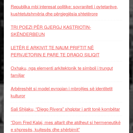
Republika mbi interesat politike: sovraniteti i qytetarëve,
kushtetutshmëria dhe përgjegjësia shtetërore
TRI POEZI PËR GJERGJ KASTRIOTIN-
SKËNDERBEUN
LETËR E ARKIVIT TE NAUM PRIFTIT NË
PERVJETORIN E PARE TE DRAGO SILIQIT
Oxhaku, nga elementi arkitektonik te simboli i trungut
familjar
Arbëreshët si model evropian i mbrojtjes së identitetit
kulturor
Sali Shijaku, “Diego Rivera” shqiptar i artit tonë kombëtar
“Dom Fred Kalaj, mes altarit dhe atdheut si hermeneutikë
e shpresës, kujtesës dhe shërbimit”