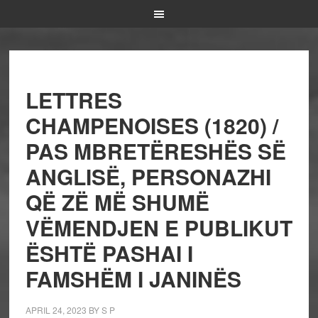
LETTRES
CHAMPENOISES (1820) /
PAS MBRETËRESHËS SË
ANGLISË, PERSONAZHI
QË ZË MË SHUMË
VËMENDJEN E PUBLIKUT
ËSHTË PASHAI I
FAMSHËM I JANINËS
APRIL 24, 2023
BY
S P