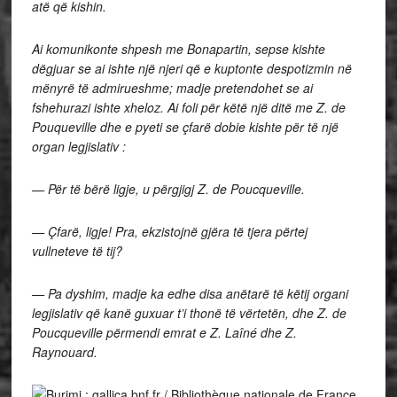
atë që kishin.
Ai komunikonte shpesh me Bonapartin, sepse kishte
dëgjuar se ai ishte një njeri që e kuptonte despotizmin në
mënyrë të admirueshme; madje pretendohet se ai
fshehurazi ishte xheloz. Ai foli për këtë një ditë me Z. de
Pouqueville dhe e pyeti se çfarë dobie kishte për të një
organ legjislativ :
— Për të bërë ligje, u përgjigj Z. de Poucqueville.
— Çfarë, ligje! Pra, ekzistojnë gjëra të tjera përtej
vullneteve të tij?
— Pa dyshim, madje ka edhe disa anëtarë të këtij organi
legjislativ që kanë guxuar t’i thonë të vërtetën, dhe Z. de
Poucqueville përmendi emrat e Z. Laîné dhe Z.
Raynouard.