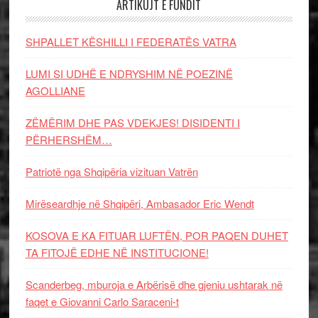
ARTIKUJT E FUNDIT
SHPALLET KËSHILLI I FEDERATËS VATRA
LUMI SI UDHË E NDRYSHIM NË POEZINË
AGOLLIANE
ZËMËRIM DHE PAS VDEKJES! DISIDENTI I
PËRHERSHËM…
Patriotë nga Shqipëria vizituan Vatrën
Mirëseardhje në Shqipëri, Ambasador Eric Wendt
KOSOVA E KA FITUAR LUFTËN, POR PAQEN DUHET
TA FITOJË EDHE NË INSTITUCIONE!
Scanderbeg, mburoja e Arbërisë dhe gjeniu ushtarak në
faqet e Giovanni Carlo Saraceni-t