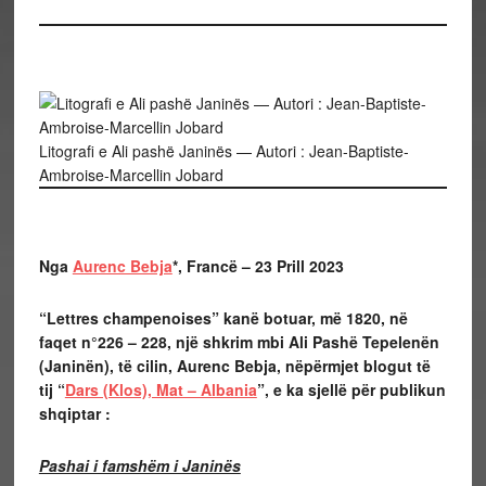
Litografi e Ali pashë Janinës — Autori : Jean-Baptiste-
Ambroise-Marcellin Jobard
Nga
Aurenc Bebja
*, Francë – 23 Prill 2023
“Lettres champenoises” kanë botuar, më 1820, në
faqet n°226 – 228, një shkrim mbi Ali Pashë Tepelenën
(Janinën), të cilin, Aurenc Bebja, nëpërmjet blogut të
tij “
Dars (Klos), Mat – Albania
”, e ka sjellë për publikun
shqiptar :
Pashai i famshëm i Janinës