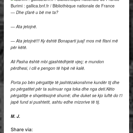
Burimi : gallica.bnf.fr / Bibliothèque nationale de France
— Dhe çfarë u bë me ta?
— Ata jetojnë.
— Ata jetojnë!!! Ky është Bonaparti juaj! mos më flisni më
për këtë.
Ali Pasha është mbi gjashtëdhjetë vjeç; e mundon
përdhesi, i cili e pengon të hipë në kalë.
Porta po bën përgatitje të jashtëzakonshme kundër tij dhe
po përgatitet për ta sulmuar nga toka dhe nga deti.Këto
përgatitje e shqetësojnë shumë; dhe duket se kjo luftë do t’i
japë fund si pushtetit, ashtu edhe mizorive të tij.
M. J.
Share via: