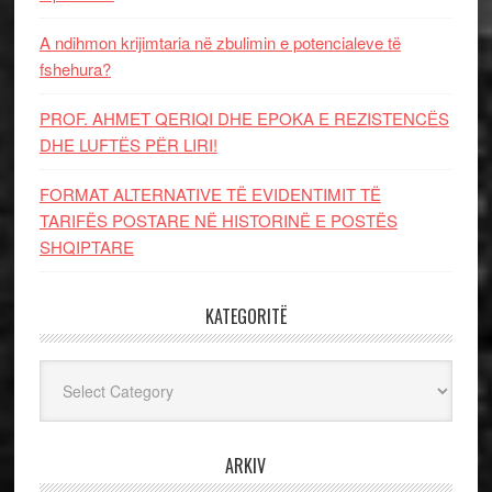
A ndihmon krijimtaria në zbulimin e potencialeve të
fshehura?
PROF. AHMET QERIQI DHE EPOKA E REZISTENCЁS
DHE LUFTЁS PЁR LIRI!
FORMAT ALTERNATIVE TË EVIDENTIMIT TË
TARIFËS POSTARE NË HISTORINË E POSTËS
SHQIPTARE
KATEGORITË
Kategoritë
ARKIV