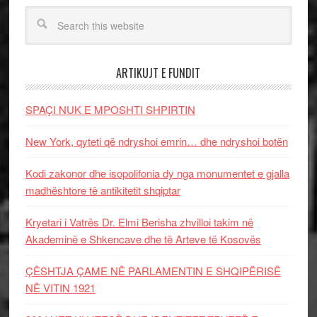
ARTIKUJT E FUNDIT
SPAÇI NUK E MPOSHTI SHPIRTIN
New York, qyteti që ndryshoi emrin… dhe ndryshoi botën
Kodi zakonor dhe isopolifonia dy nga monumentet e gjalla
madhështore të antikitetit shqiptar
Kryetari i Vatrës Dr. Elmi Berisha zhvilloi takim në
Akademinë e Shkencave dhe të Arteve të Kosovës
ÇËSHTJA ÇAME NË PARLAMENTIN E SHQIPËRISË
NË VITIN 1921