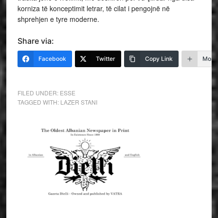
korniza të konceptimit letrar, të cilat i pengojnë në
shprehjen e tyre moderne.
Share via:
Facebook
Twitter
Copy Link
More
FILED UNDER:
ESSE
TAGGED WITH:
LAZER STANI