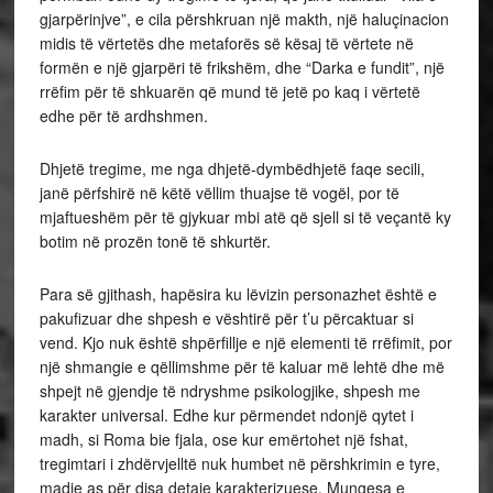
gjarpërinjve”, e cila përshkruan një makth, një haluçinacion
midis të vërtetës dhe metaforës së kësaj të vërtete në
formën e një gjarpëri të frikshëm, dhe “Darka e fundit”, një
rrëfim për të shkuarën që mund të jetë po kaq i vërtetë
edhe për të ardhshmen.
Dhjetë tregime, me nga dhjetë-dymbëdhjetë faqe secili,
janë përfshirë në këtë vëllim thuajse të vogël, por të
mjaftueshëm për të gjykuar mbi atë që sjell si të veçantë ky
botim në prozën tonë të shkurtër.
Para së gjithash, hapësira ku lëvizin personazhet është e
pakufizuar dhe shpesh e vështirë për t’u përcaktuar si
vend. Kjo nuk është shpërfillje e një elementi të rrëfimit, por
një shmangie e qëllimshme për të kaluar më lehtë dhe më
shpejt në gjendje të ndryshme psikologjike, shpesh me
karakter universal. Edhe kur përmendet ndonjë qytet i
madh, si Roma bie fjala, ose kur emërtohet një fshat,
tregimtari i zhdërvjelltë nuk humbet në përshkrimin e tyre,
madje as për disa detaje karakterizuese. Mungesa e