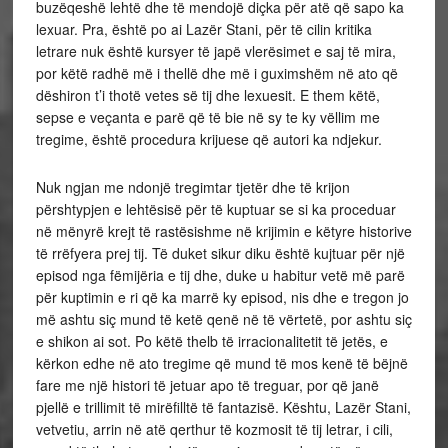
buzëqeshë lehtë dhe të mendojë diçka për atë që sapo ka
lexuar. Pra, është po ai Lazër Stani, për të cilin kritika
letrare nuk është kursyer të japë vlerësimet e saj të mira,
por këtë radhë më i thellë dhe më i guximshëm në ato që
dëshiron t’i thotë vetes së tij dhe lexuesit. E them këtë,
sepse e veçanta e parë që të bie në sy te ky vëllim me
tregime, është procedura krijuese që autori ka ndjekur.
Nuk ngjan me ndonjë tregimtar tjetër dhe të krijon
përshtypjen e lehtësisë për të kuptuar se si ka proceduar
në mënyrë krejt të rastësishme në krijimin e këtyre historive
të rrëfyera prej tij. Të duket sikur diku është kujtuar për një
episod nga fëmijëria e tij dhe, duke u habitur vetë më parë
për kuptimin e ri që ka marrë ky episod, nis dhe e tregon jo
më ashtu siç mund të ketë qenë në të vërtetë, por ashtu siç
e shikon ai sot. Po këtë thelb të irracionalitetit të jetës, e
kërkon edhe në ato tregime që mund të mos kenë të bëjnë
fare me një histori të jetuar apo të treguar, por që janë
pjellë e trillimit të mirëfilltë të fantazisë. Kështu, Lazër Stani,
vetvetiu, arrin në atë qerthur të kozmosit të tij letrar, i cili,