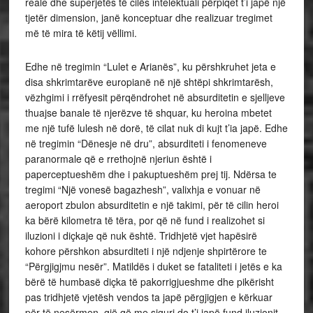
reale dhe superjetës të cilës intelektuali përpiqet t’i japë një
tjetër dimension, janë konceptuar dhe realizuar tregimet
më të mira të këtij vëllimi.
Edhe në tregimin “Lulet e Arianës”, ku përshkruhet jeta e
disa shkrimtarëve europianë në një shtëpi shkrimtarësh,
vëzhgimi i rrëfyesit përqëndrohet në absurditetin e sjelljeve
thuajse banale të njerëzve të shquar, ku heroina mbetet
me një tufë lulesh në dorë, të cilat nuk di kujt t’ia japë. Edhe
në tregimin “Dënesje në dru”, absurditeti i fenomeneve
paranormale që e rrethojnë njeriun është i
paperceptueshëm dhe i pakuptueshëm prej tij. Ndërsa te
tregimi “Një vonesë bagazhesh”, valixhja e vonuar në
aeroport zbulon absurditetin e një takimi, për të cilin heroi
ka bërë kilometra të tëra, por që në fund i realizohet si
iluzioni i diçkaje që nuk është. Tridhjetë vjet hapësirë
kohore përshkon absurditeti i një ndjenje shpirtërore te
“Përgjigjmu nesër”. Matildës i duket se fataliteti i jetës e ka
bërë të humbasë diçka të pakorrigjueshme dhe pikërisht
pas tridhjetë vjetësh vendos ta japë përgjigjen e kërkuar
për të nesërmen, gjë që me siguri do t’i japë fund iluzionit