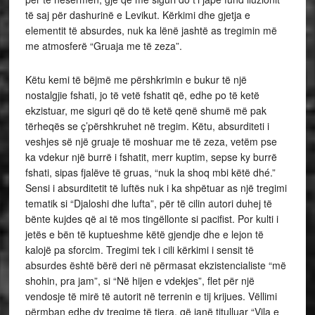
të saj për dashurinë e Levikut. Kërkimi dhe gjetja e
elementit të absurdes, nuk ka lënë jashtë as tregimin më
me atmosferë “Gruaja me të zeza”.
Këtu kemi të bëjmë me përshkrimin e bukur të një
nostalgjie fshati, jo të vetë fshatit që, edhe po të ketë
ekzistuar, me siguri që do të ketë qenë shumë më pak
tërheqës se ç’përshkruhet në tregim. Këtu, absurditeti i
veshjes së një gruaje të moshuar me të zeza, vetëm pse
ka vdekur një burrë i fshatit, merr kuptim, sepse ky burrë
fshati, sipas fjalëve të gruas, “nuk la shoq mbi këtë dhé.”
Sensi i absurditetit të luftës nuk i ka shpëtuar as një tregimi
tematik si “Djaloshi dhe lufta”, për të cilin autori duhej të
bënte kujdes që ai të mos tingëllonte si pacifist. Por kulti i
jetës e bën të kuptueshme këtë gjendje dhe e lejon të
kalojë pa sforcim. Tregimi tek i cili kërkimi i sensit të
absurdes është bërë deri në përmasat ekzistencialiste “më
shohin, pra jam”, si “Në hijen e vdekjes”, flet për një
vendosje të mirë të autorit në terrenin e tij krijues. Vëllimi
përmban edhe dy tregime të tjera, që janë titulluar “Vila e