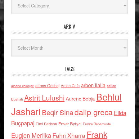
Kategoritë
ARKIV
Arkiv
TAGS
arben llalla
alfons Grishaj
Anton Cefa
asllan
albano kolonjari
Behlul
Astrit Lulushi
Aurenc Bebja
Bushati
Jashari
dalip greca
Beqir Sina
Elida
Buçpapaj
Enver Bytyci
Elmi Berisha
Ermira Babamusta
Frank
Eugjen Merlika
Fahri Xharra