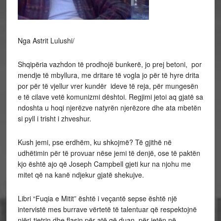
Nga Astrit Lulushi/
Shqipëria vazhdon të prodhojë bunkerë, jo prej betoni, por
mendje të mbyllura, me dritare të vogla jo për të hyre drita
por për të vjellur vrer kundër ideve të reja, për mungesën
e të cilave vetë komunizmi dështoi. Regjimi jetoi aq gjatë sa
ndoshta u hoqi njerëzve natyrën njerëzore dhe ata mbetën
si pyll i trisht i zhveshur.
Kush jemi, pse erdhëm, ku shkojmë? Të gjithë në
udhëtimin për të provuar nëse jemi të denjë, ose të paktën
kjo është ajo që Joseph Campbell gjeti kur na njohu me
mitet që na kanë ndjekur gjatë shekujve.
Libri “Fuqia e Mitit” është i veçantë sepse është një
intervistë mes burrave vërtetë të talentuar që respektojnë
njëri-tjetrin dhe flasin për atë që duan, për jetën në