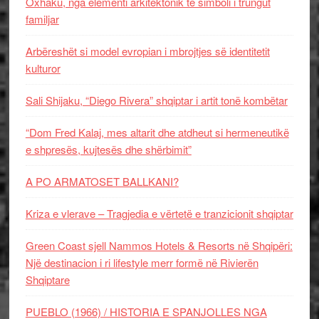
Oxhaku, nga elementi arkitektonik te simboli i trungut
familjar
Arbëreshët si model evropian i mbrojtjes së identitetit
kulturor
Sali Shijaku, “Diego Rivera” shqiptar i artit tonë kombëtar
“Dom Fred Kalaj, mes altarit dhe atdheut si hermeneutikë
e shpresës, kujtesës dhe shërbimit”
A PO ARMATOSET BALLKANI?
Kriza e vlerave – Tragjedia e vërtetë e tranzicionit shqiptar
Green Coast sjell Nammos Hotels & Resorts në Shqipëri:
Një destinacion i ri lifestyle merr formë në Rivierën
Shqiptare
PUEBLO (1966) / HISTORIA E SPANJOLLES NGA