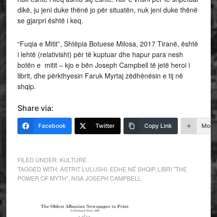
dikë, ju jeni duke thënë jo për situatën, nuk jeni duke thënë
se gjarpri është i keq.
“Fuqia e Mitit”, Shtëpia Botuese Milosa, 2017 Tiranë, është
i lehtë (relativisht) për të kuptuar dhe hapur para nesh
botën e mitit – kjo e bën Joseph Campbell të jetë heroi i
librit, dhe përkthyesin Faruk Myrtaj zëdhënësin e tij në
shqip.
Share via:
Facebook
Twitter
Copy Link
More
FILED UNDER:
KULTURE
TAGGED WITH:
ASTRIT LULUSHI
,
EDHE NË SHQIP
,
LIBRI "THE
POWER OF MYTH"
,
NGA JOSEPH CAMPBELL