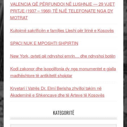
VALENCIA QË PËRFUNDOI NË LUSHNJE — 29 VJET
PRITJE (1937 – 1966) TË NJË TELEFONATE NGA DY
MOTRAT
Kujtojmë sakrificën e familjes Lleshi për lirinë e Kosovës
SPAÇI NUK E MPOSHTI SHPIRTIN
New York, qyteti që ndryshoi emrin… dhe ndryshoi botën
Kodi zakonor dhe isopolifonia dy nga monumentet e gjalla
madhështore të antikitetit shqiptar
Kryetari i Vatrës Dr. Elmi Berisha zhvilloi takim në
Akademinë e Shkencave dhe të Arteve të Kosovës
KATEGORITË