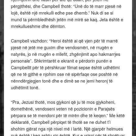
përgjithësi, dhe Campbell thotë: “Unë do të marr pjesë në
lojë, është një mrekulli edhe pse dhemb.” Nuk di se si
mund ta përmbledhësh jetën më mirë se kaq. Jeta është e
mrekullueshme dhe dëmton.
Campbell vazhdon: “Heroi është ai që vjen për të marrë
pjesë në jetë me guxim dhe vendosmëri, në rrugën e
natyrës, jo në rrugën e mllefit, zhgënjimit apo hakmarrjes
personale”. Shkrimtarët e ekranit e përdorin punën e
Campbellit për të përshkruar filmat sepse është udhëtimi
që ne të gjithë e njohim ose në sipërfaqe ose poshtë në
nënndërgjegjen tonë dhe e dimë se ne jemi heronj të
udhëtimit tonë.
“Pra, Jezusi thotë, mos gjykoni që ju të mos gjykoheni,
domethënë, vendoseni veten në pozicionin e Parajsës
përpara se të mendoni për të mirën dhe të keqen.” Me këtë
deklaratë, Campbell përpiqet të thotë se ne duhet t’i
shohim gjërat nga një nivel më i lartë. Një gjarpër helmues
nuk është i keq ashtu siç është. Kur e vrisni për të shpëtuar