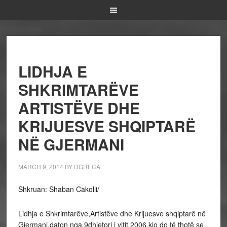
LIDHJA E
SHKRIMTARËVE
ARTISTËVE DHE
KRIJUESVE SHQIPTARË
NË GJERMANI
MARCH 9, 2014
BY
DGRECA
Shkruan: Shaban Cakolli/
Lidhja e Shkrimtarëve,Artistëve dhe Krijuesve shqiptarë në
Gjermani,daton nga 9dhjetori i vitit 2006,kjo do të thotë se