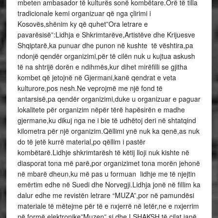
mbeten ambasador të kulturës sonë kombëtare.Orë të tilla
tradicionale kemi organizuar që nga çlirimi i
Kosovës,shënim ky që quhet”Ora letrare e
pavarësisë”:Lidhja e Shkrimtarëve,Artistëve dhe Krijuesve
Shqiptarë,ka punuar dhe punon në kushte të vështira,pa
ndonjë qendër organizimi,për të cilën nuk u kujtua askush
të na shtrijë dorën e ndihmës,kur dihet mirëfilli se gjitha
kombet që jetojnë në Gjermani,kanë qendrat e veta
kulturore,pos nesh.Ne veprojmë me një fond të
antarsisë,pa qendër organizimi,duke u organizuar e paguar
lokalitete për organizim nëpër tërë hapësirën e madhe
gjermane,ku dikuj nga ne i bie të udhëtoj deri në shtatqind
kilometra për një organizim.Qëllimi ynë nuk ka qenë,as nuk
do të jetë kurrë material,po qëllim i pastër
kombëtarë.Lidhje shkrimtarësh të këtij lloji nuk kishte në
diasporat tona më parë,por organizimet tona morën jehonë
në mbarë dheun,ku më pas u formuan lidhje me të njejtin
emërtim edhe në Suedi dhe Norvegji.Lidhja jonë në fillim ka
dalur edhe me revistën letrare “MUZA”,por në pamundësi
materiale të mëtejme për të e nxjerrë në letër,ne e nxjerrim
në formë elektronike”Muzen” si dhe LSHAKSH,të cilat janë