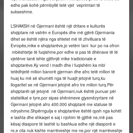
edhe pak kohë përmbyllë tetë vjet veprimtari të
sukseshme.
LSHAKSH në Gjermani është një dritare e kulturës
shqiptare në vatrën e Europës dhe më gjërë.Gjermania
dihet se është njëra nga shtetet më të zhvilluara të
Evropës,mike e shqiptarëve,jo vetëm tani kur po na ofron
mbështetje të fuqishme,por edhe si pas të dhënave të të
vjetërve tanë ishte gjithnjë mike tradicionale e
shqiptarëve.Ky vend i madh dhe i fuqishëm ka mbi
tetëdhjetë milion banorë gjerman dhe afro tetë milion të
huaj ku më së shumëti nga të huajit jetojnë turq,ku
llogaritet se në Gjermani jetojnë afro tre milion turq.Për
shqiptarët që jetojnë në Gjermani,nuk është punuar për
statistikat e tyre,por sipas shënimeve gjysmëzyrtare në
Gjermani jetojnë afro 400.000 shqiptarë me statuse të
ndryshme.Shpërngulja e shqiptarëve është qysh nga kohët
e lashta dhe shkaqet e saj i njohim të gjithë ne,më pas
kësaj diaspore të lashtë iu bashkua edhe një diasporë e
re,e cila nuk kishte marrëveshje me ne,por një marrëveshje