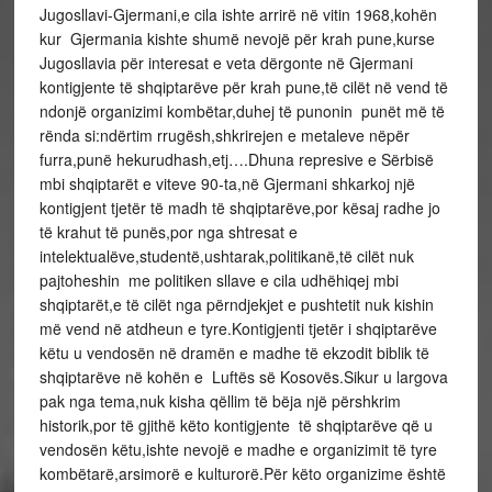
Jugosllavi-Gjermani,e cila ishte arrirë në vitin 1968,kohën
kur Gjermania kishte shumë nevojë për krah pune,kurse
Jugosllavia për interesat e veta dërgonte në Gjermani
kontigjente të shqiptarëve për krah pune,të cilët në vend të
ndonjë organizimi kombëtar,duhej të punonin punët më të
rënda si:ndërtim rrugësh,shkrirejen e metaleve nëpër
furra,punë hekurudhash,etj….Dhuna represive e Sërbisë
mbi shqiptarët e viteve 90-ta,në Gjermani shkarkoj një
kontigjent tjetër të madh të shqiptarëve,por kësaj radhe jo
të krahut të punës,por nga shtresat e
intelektualëve,studentë,ushtarak,politikanë,të cilët nuk
pajtoheshin me politiken sllave e cila udhëhiqej mbi
shqiptarët,e të cilët nga përndjekjet e pushtetit nuk kishin
më vend në atdheun e tyre.Kontigjenti tjetër i shqiptarëve
këtu u vendosën në dramën e madhe të ekzodit biblik të
shqiptarëve në kohën e Luftës së Kosovës.Sikur u largova
pak nga tema,nuk kisha qëllim të bëja një përshkrim
historik,por të gjithë këto kontigjente të shqiptarëve që u
vendosën këtu,ishte nevojë e madhe e organizimit të tyre
kombëtarë,arsimorë e kulturorë.Për këto organizime është