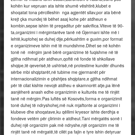
kohën kur vepruan ata ishte shumë vështirë,klubet e
shoqatat tona përcilleshin nga agjentët sllav,por ata bënë
krejt çka mundej të bëhet asaj kohe për atdheun e
kombin,sepse ishim të pregaditur për sakrifica.Viteve të 90-
ta,organizimi i mërgimtarëve tanë në Gjermani ishte më i
lehtë,kuptohej se duhej dije,përkushtim e guxim,por format
e organizimeve ishin më të mundshme.Dihet se në kohën
tonë në mërgim janë bërë organizime të fuqishme në të
gjitha ndihmat për atdheun,qoftë në fonde të shkollave
shqipe,të qeverisë,të ushtrisë,në protestime kundër dhunës
sërbe mbi shqiptarët,në tubime me gjermanët për
internacionalizimin e çështjes shqiptare,e gjitha ndihmat
për të cilat kishte nevojë atdheu e skamnorët atje,pa lënë
asnjëherë anash edhe organizimin e kulturës me të rinjët
tanë në mërgim.Pas luftës së Kosovës,forma e organizimit
tonë duhej të ndryshohej,më nuk mjaftonte ai organizimi i
klubeve dhe shoqatave,ku qëllimi kryesor ishte derdhja e
fondeve vetëm për çlirimin e atdheut.Tani mërgatës sonë i
duhej një organizim pak më ndryshe,një organizim me të
rinjët tanë në mërgatë,të cilët pa fajin e tyre ishin detyruar