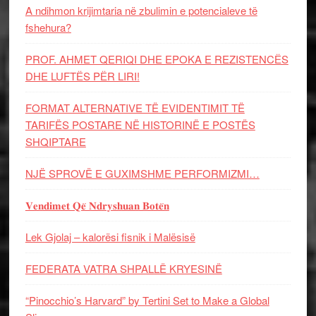
A ndihmon krijimtaria në zbulimin e potencialeve të
fshehura?
PROF. AHMET QERIQI DHE EPOKA E REZISTENCЁS
DHE LUFTЁS PЁR LIRI!
FORMAT ALTERNATIVE TË EVIDENTIMIT TË
TARIFËS POSTARE NË HISTORINË E POSTËS
SHQIPTARE
NJË SPROVË E GUXIMSHME PERFORMIZMI…
𝐕𝐞𝐧𝐝𝐢𝐦𝐞𝐭 𝐐𝐞̈ 𝐍𝐝𝐫𝐲𝐬𝐡𝐮𝐚𝐧 𝐁𝐨𝐭𝐞̈𝐧
Lek Gjolaj – kalorësi fisnik i Malësisë
FEDERATA VATRA SHPALLË KRYESINË
“Pinocchio’s Harvard” by Tertini Set to Make a Global