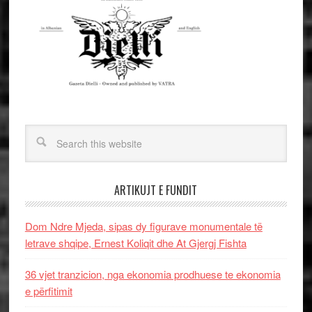
ARTIKUJT E FUNDIT
Dom Ndre Mjeda, sipas dy figurave monumentale të
letrave shqipe, Ernest Koliqit dhe At Gjergj Fishta
36 vjet tranzicion, nga ekonomia prodhuese te ekonomia
e përfitimit