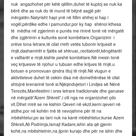
nuk angazhohet për këtë qëllim,duhet të kuptoj se nuk ka
bërë dhe as nuk do të mund të bëjnë asgjë për
mërgatën.Natyrisht hapi ynë në fillim shihej si hap i
vogël,përdike edhe i pamundur,por ky hap shënoi kthesa
të mëdha në zgjerimin e punës me rininë tonë në mërgatë
dhe zgjërimin e kulturës sonë kombëtare.Organizimi i
orëve tona letrare,të cilat rreth vetës tubonin krijuesit e
rinjë,dashamirët e fjalës së shkruar,,recitatorët,këngëtarët
e valltarët e rinjë,kishte peshë kombëtare.Në mesin tonë
veç krijuesve të njohur u tubuan edhe krijues të rinjë,u
botuan e promovuan qindra tituj të rinjë.Në vlugun e
aktiviteteve duhet të cekim disa më domethënëse të cilat
shtojnë krenarinë tonë si:Njëqindvjetori i Lindjes së Nënë
Terezës,Manifestimi i ores letrare tradicionale dhe garuese
në mërgatë”Azem Shkreli”,i cili nga ne organizohet çdo
vit.Dihet mirë se ne kishim Qeveri në ekzil,kemi qeveri në
atdhe,por në kohën më të nevojshme për të na
mbështetur,po as tani nuk na kanë mbështetur,kurse Azem
Shkreli,Ali Podrimja,Ismajl Kadare,ishin ata që gjenin
kohë,na mbështetnin,na jipnin kurajo dhe për ne ishin dhe