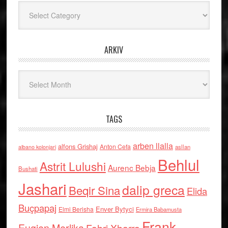
Kategoritë
ARKIV
Arkiv
TAGS
arben llalla
alfons Grishaj
Anton Cefa
asllan
albano kolonjari
Behlul
Astrit Lulushi
Aurenc Bebja
Bushati
Jashari
dalip greca
Beqir Sina
Elida
Buçpapaj
Enver Bytyci
Elmi Berisha
Ermira Babamusta
Frank
Fahri Xharra