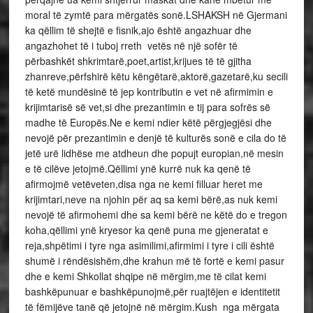
moral të zymtë para mërgatës sonë.LSHAKSH në Gjermani
ka qëllim të shejtë e fisnik,ajo është angazhuar dhe
angazhohet të i tuboj rreth vetës në një sofër të
përbashkët shkrimtarë,poet,artist,krijues të të gjitha
zhanreve,përfshirë këtu këngëtarë,aktorë,gazetarë,ku secili
të ketë mundësinë të jep kontributin e vet në afirmimin e
krijimtarisë së vet,si dhe prezantimin e tij para sofrës së
madhe të Europës.Ne e kemi ndier këtë përgjegjësi dhe
nevojë për prezantimin e denjë të kulturës sonë e cila do të
jetë urë lidhëse me atdheun dhe popujt europian,në mesin
e të cilëve jetojmë.Qëllimi ynë kurrë nuk ka qenë të
afirmojmë vetëveten,disa nga ne kemi filluar heret me
krijimtari,neve na njohin për aq sa kemi bërë,as nuk kemi
nevojë të afirmohemi dhe sa kemi bërë ne këtë do e tregon
koha,qëllimi ynë kryesor ka qenë puna me gjeneratat e
reja,shpëtimi i tyre nga asimilimi,afirmimi i tyre i cili është
shumë i rëndësishëm,dhe krahun më të fortë e kemi pasur
dhe e kemi Shkollat shqipe në mërgim,me të cilat kemi
bashkëpunuar e bashkëpunojmë,për ruajtëjen e identitetit
të fëmijëve tanë që jetojnë në mërgim.Kush nga mërgata