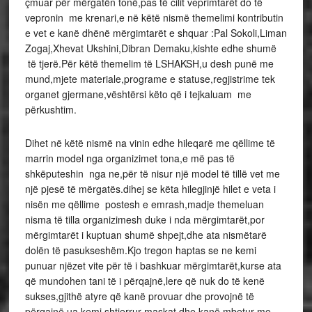
çmuar për mërgatën tonë,pas të cilit veprimtarët do të
vepronin me krenari,e në këtë nismë themelimi kontributin
e vet e kanë dhënë mërgimtarët e shquar :Pal Sokoli,Liman
Zogaj,Xhevat Ukshini,Dibran Demaku,kishte edhe shumë
të tjerë.Për këtë themelim të LSHAKSH,u desh punë me
mund,mjete materiale,programe e statuse,regjistrime tek
organet gjermane,vështërsi këto që i tejkaluam me
përkushtim.
Dihet në këtë nismë na vinin edhe hileqarë me qëllime të
marrin model nga organizimet tona,e më pas të
shkëputeshin nga ne,për të nisur një model të tillë vet me
një pjesë të mërgatës.dihej se këta hilegjinjë hilet e veta i
nisën me qëllime postesh e emrash,madje themeluan
nisma të tilla organizimesh duke i nda mërgimtarët,por
mërgimtarët i kuptuan shumë shpejt,dhe ata nismëtarë
dolën të pasukseshëm.Kjo tregon haptas se ne kemi
punuar njëzet vite për të i bashkuar mërgimtarët,kurse ata
që mundohen tani të i përqajnë,lere që nuk do të kenë
sukses,gjithë atyre që kanë provuar dhe provojnë të
përqajnë ua kemi shtjerrur maskat dhe kanë mbetur me