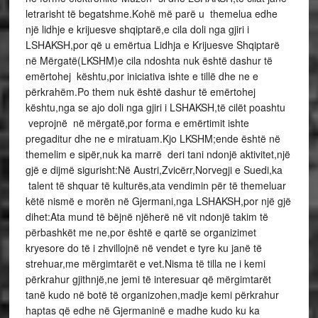
letrarisht të begatshme.Kohë më parë u themelua edhe
një lidhje e krijuesve shqiptarë,e cila doli nga gjiri i
LSHAKSH,por që u emërtua Lidhja e Krijuesve Shqiptarë
në Mërgatë(LKSHM)e cila ndoshta nuk është dashur të
emërtohej kështu,por iniciativa ishte e tillë dhe ne e
përkrahëm.Po them nuk është dashur të emërtohej
kështu,nga se ajo doli nga gjiri i LSHAKSH,të cilët poashtu
veprojnë në mërgatë,por forma e emërtimit ishte
pregaditur dhe ne e miratuam.Kjo LKSHM;ende është në
themelim e sipër,nuk ka marrë deri tani ndonjë aktivitet,një
gjë e dijmë sigurisht:Në Austri,Zvicërr,Norvegji e Suedi,ka
talent të shquar të kulturës,ata vendimin për të themeluar
këtë nismë e morën në Gjermani,nga LSHAKSH,por një gjë
dihet:Ata mund të bëjnë njëherë në vit ndonjë takim të
përbashkët me ne,por është e qartë se organizimet
kryesore do të i zhvillojnë në vendet e tyre ku janë të
strehuar,me mërgimtarët e vet.Nisma të tilla ne i kemi
përkrahur gjithnjë,ne jemi të interesuar që mërgimtarët
tanë kudo në botë të organizohen,madje kemi përkrahur
haptas që edhe në Gjermaninë e madhe kudo ku ka