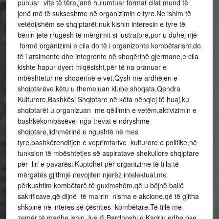
punuar vite të tëra,janë hulumtuar format cilat mund të
jenë më të sukseshme në organizimin e tyre.Ne ishim të
vetëdijshëm se shqiptarët nuk kishin interesin e tyre të
bënin jetë rrugësh të mërgimit si lustratorë,por u duhej një
formë organizimi e cila do të i organizonte kombëtarisht,do
të i arsimonte dhe integronte në shoqërinë gjermane,e cila
kishte hapur dyert miqësisht,për të na pranuar e
mbështetur në shoqërinë e vet.Qysh me ardhëjen e
shqiptarëve këtu u themeluan klube,shoqata,Qendra
Kulturore,Bashkësi Shqiptare në këta nënqiej të huaj,ku
shqiptarët u organizuan me qëllimin e vetëm,aktivizimin e
bashkëkombasëve nga trevat e ndryshme
shqiptare,lidhmërinë e ngushtë në mes
tyre,bashkërenditjen e veprimtarive kulturore e politike,në
funksion të mbështetjes së aspiratave shekullore shqiptare
për liri e pavarësi.Kuptohet për organizime të tilla të
mërgatës gjithnjë nevojiten njerëz intelektual,me
përkushtim kombëtarë,të guximshëm,që u bëjnë ballë
sakrificave,që dijnë të marrin nisma e akcione,që të gjitha
shkojnë në interes së çështjes kombëtare.Të tillë me
zemër të madhe ishin Jusufi,Bardhoshi e Kadriu,edhe pse