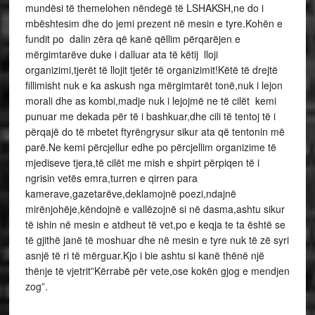
mundësi të themelohen nëndegë të LSHAKSH,ne do i
mbështesim dhe do jemi prezent në mesin e tyre.Kohën e
fundit po dalin zëra që kanë qëllim përqarëjen e
mërgimtarëve duke i dalluar ata të këtij lloji
organizimi,tjerët të llojit tjetër të organizimit!Këtë të drejtë
fillimisht nuk e ka askush nga mërgimtarët tonë,nuk i lejon
morali dhe as kombi,madje nuk i lejojmë ne të cilët kemi
punuar me dekada për të i bashkuar,dhe cili të tentoj të i
përqajë do të mbetet ftyrëngrysur sikur ata që tentonin më
parë.Ne kemi përcjellur edhe po përcjellim organizime të
mjediseve tjera,të cilët me mish e shpirt përpiqen të i
ngrisin vetës emra,turren e qirren para
kamerave,gazetarëve,deklamojnë poezi,ndajnë
mirënjohëje,këndojnë e vallëzojnë si në dasma,ashtu sikur
të ishin në mesin e atdheut të vet,po e keqja te ta është se
të gjithë janë të moshuar dhe në mesin e tyre nuk të zë syri
asnjë të ri të mërguar.Kjo i bie ashtu si kanë thënë një
thënje të vjetrit”Kërrabë për vete,ose kokën gjog e mendjen
zog”.