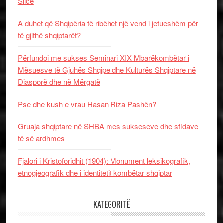
Slice
A duhet që Shqipëria të ribëhet një vend i jetueshëm për
të gjithë shqiptarët?
Përfundoi me sukses Seminari XIX Mbarëkombëtar i
Mësuesve të Gjuhës Shqipe dhe Kulturës Shqiptare në
Diasporë dhe në Mërgatë
Pse dhe kush e vrau Hasan Riza Pashën?
Gruaja shqiptare në SHBA mes sukseseve dhe sfidave
të së ardhmes
Fjalori i Kristoforidhit (1904): Monument leksikografik,
etnogjeografik dhe i identitetit kombëtar shqiptar
KATEGORITË