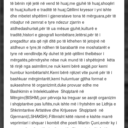
të bënin një jetë në vend të huaj,me gjuhë të huaj,shoqëri
të huaj,kulturë e traditë të huaj,Qëllimi kryesor i yni ishte
dhe mbetet shpëtimi i gjeneratave tona të mërguara,për të
mbajtur në zemrat e tyre ndezur zjarrin e
atdhedashurisë,për të ua mësue gjuhë,kulturë e
traditë,histori e gjeografi kombëtare,letërsi,për të i
pregaditur ata që një ditë po të kthehen të jetojnë në
atdheun e tyre,të ndihen të barabartë me moshatarët e
tyre në vendlindje.Ky duhet të jetë qëllimi thelbësor i
mërgatës,përndryshe nëse nuk mund të i shpëtojmë këta
të rinjë nga asimilimi,ne nuk kemi bërë asgjë,por kemi
humbur kombëtarisht.Kemi bërë njëzet vite punë për të i
bashkuar mërgimtarët,kemi hulumtuar gjitha format e
sukseshme të organizimit,duke provuar edhe me
Bashkimin e Intelektualëve Shqiptarë në
Mërgim(BISHM),por përvoja ka treguar se asnjë organizim
i shqiptarëve pas luftës,nuk ishte më i frytshëm se Lidhja e
Shkrimtarëve Artistëve dhe Krijuesve Shqiptarë në
Gjermani(LSHAKSH).Fillimisht këtë nismë e kishte marrë
veprimtari i shquar i kombit dhe poeti Martin Çuni,emër ky i