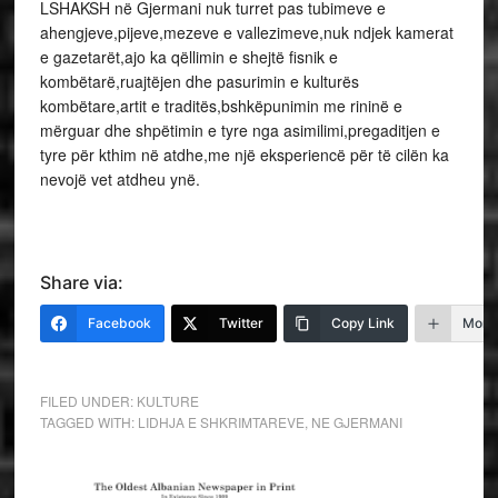
LSHAKSH në Gjermani nuk turret pas tubimeve e
ahengjeve,pijeve,mezeve e vallezimeve,nuk ndjek kamerat
e gazetarët,ajo ka qëllimin e shejtë fisnik e
kombëtarë,ruajtëjen dhe pasurimin e kulturës
kombëtare,artit e traditës,bshkëpunimin me rininë e
mërguar dhe shpëtimin e tyre nga asimilimi,pregaditjen e
tyre për kthim në atdhe,me një eksperiencë për të cilën ka
nevojë vet atdheu ynë.
Share via:
Facebook
Twitter
Copy Link
More
FILED UNDER:
KULTURE
TAGGED WITH:
LIDHJA E SHKRIMTAREVE
,
NE GJERMANI